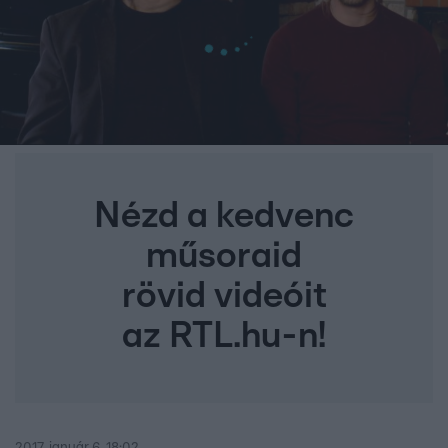
Nézd a kedvenc
műsoraid
rövid videóit
az RTL.hu-n!