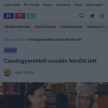
Legfrissebb
RTL Híradó
Fókusz
Sztárhírek
Randi
Celeb vagyok, me
#
Babits Marcella
#
Szellő István
#
Most Wanted
#
Gallusz Niko
Címlap
›
Fókusz
›
Csodagyerekből csodás felnőtt lett
Fókusz
Csodagyerekből csodás felnőtt lett
Kilyén Tamás