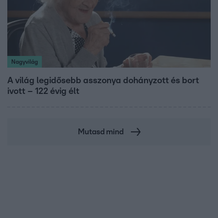
Nagyvilág
A világ legidősebb asszonya dohányzott és bort
ivott – 122 évig élt
Mutasd mind