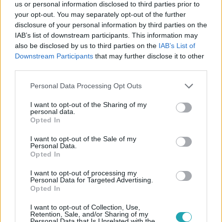
us or personal information disclosed to third parties prior to
your opt-out. You may separately opt-out of the further
disclosure of your personal information by third parties on the
IAB’s list of downstream participants. This information may
Kövess minket, és értesülj a friss hírekről a
also be disclosed by us to third parties on the
IAB’s List of
Facebookon is!
Downstream Participants
that may further disclose it to other
third parties.
Követem
Please note that this website/app uses one or more Google
Personal Data Processing Opt Outs
services and may gather and store information including but
not limited to your visit or usage behaviour. You may click to
I want to opt-out of the Sharing of my
personal data.
grant or deny consent to Google and its third-party tags to
Opted In
use your data for below specified purposes in below Google
consent section.
I want to opt-out of the Sale of my
#
FÓKUSZ
#
ADÁSRÉSZLETEK
#
GERENDÁS PÉTER
Personal Data.
Opted In
#
CSODAGYEREK
#
DOBOS
I want to opt-out of processing my
Personal Data for Targeted Advertising.
Opted In
I want to opt-out of Collection, Use,
Retention, Sale, and/or Sharing of my
Personal Data that Is Unrelated with the