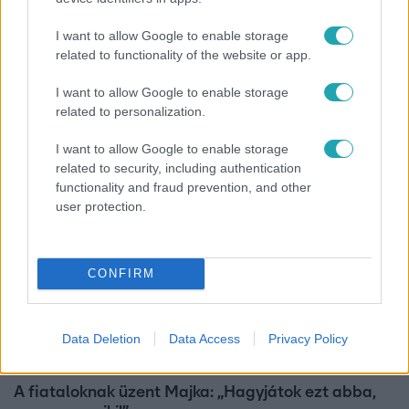
I want to allow Google to enable storage
Bulvár
related to functionality of the website or app.
"Nekem ő volt a herceg fehér lovon" - Széphalmi
I want to allow Google to enable storage
Juliska nem bánja, hogy hozzáment Sánta Lacihoz
related to personalization.
I want to allow Google to enable storage
related to security, including authentication
functionality and fraud prevention, and other
user protection.
CONFIRM
Data Deletion
Data Access
Privacy Policy
Bulvár
A fiataloknak üzent Majka: „Hagyjátok ezt abba,