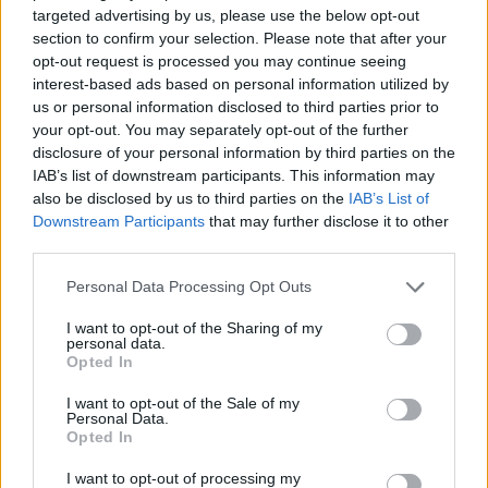
targeted advertising by us, please use the below opt-out
section to confirm your selection. Please note that after your
opt-out request is processed you may continue seeing
interest-based ads based on personal information utilized by
us or personal information disclosed to third parties prior to
your opt-out. You may separately opt-out of the further
disclosure of your personal information by third parties on the
IAB’s list of downstream participants. This information may
Kövess minket, és értesülj a friss hírekről a
also be disclosed by us to third parties on the
IAB’s List of
Facebookon is!
Downstream Participants
that may further disclose it to other
third parties.
Követem
Please note that this website/app uses one or more Google
Personal Data Processing Opt Outs
services and may gather and store information including but
not limited to your visit or usage behaviour. You may click to
I want to opt-out of the Sharing of my
personal data.
grant or deny consent to Google and its third-party tags to
Opted In
use your data for below specified purposes in below Google
consent section.
I want to opt-out of the Sale of my
#
EXEK CSATÁJA
#
KIRÁLY PETI
#
ELŐZETESEK
Personal Data.
Opted In
#
KAMARÁS NORBI
#
KÁRMÁN ODETT
#
KOVÁCS DÓRI
I want to opt-out of processing my
#
OSVÁTH ZSOLT
#
SZLÉPKA ARMAND
#
REALITY