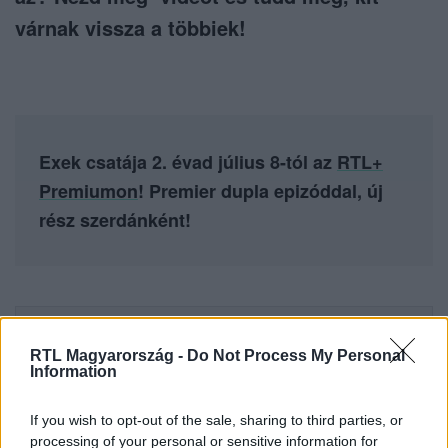
várnak vissza a többiek!
Exek csatája 2. évad július 8-tól az
RTL+
Premiumon
! Premier dupla epizóddal, új
rész szerdánként!
Itt állítsd be, hogy az RTL.hu az elsők között
legyen a Google-találatokban!
RTL Magyarország -
Do Not Process My Personal
Information
If you wish to opt-out of the sale, sharing to third parties, or
processing of your personal or sensitive information for