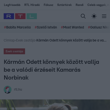
Legfrissebb
RTL Híradó
Fókusz
Sztárhírek
Randi
Celeb vagyok, me
#
Babits Marcella
#
Szellő István
#
Most Wanted
#
Gallusz Niko
Címlap
›
Exek csatája
›
Kármán Odett könnyek között vallja be a valódi érzéseit Kamarás Norbinak
Exek csatája
Kármán Odett könnyek között vallja
be a valódi érzéseit Kamarás
Norbinak
rtl.hu