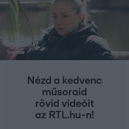
Nézd a kedvenc
műsoraid
rövid videóit
az RTL.hu-n!