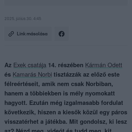
2025. július 30. 4:45
Link másolása
Az
Exek csatája
14. részében
Kármán Odett
és
Kamarás Norbi
tisztázzák az előző este
félreértéseit, amik nem csak Norbiban,
hanem a többiekben is mély nyomokatt
hagyott. Ezután még izgalmasabb fordulat
következik, hiszen a kiesők közül egy páros
visszatérhet a játékba. Mit gondolsz, ki lesz
az? Nézd meg videót és tudd meg, kit