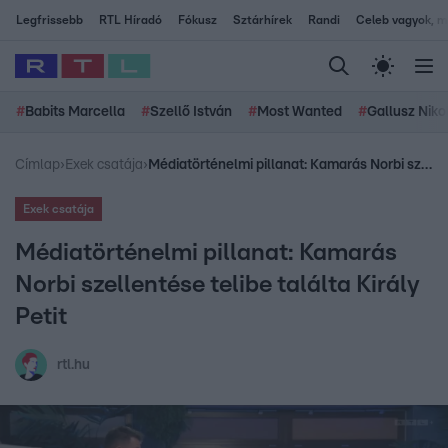
Legfrissebb
RTL Híradó
Fókusz
Sztárhírek
Randi
Celeb vagyok, me
#
Babits Marcella
#
Szellő István
#
Most Wanted
#
Gallusz Niko
Címlap
›
Exek csatája
›
Médiatörténelmi pillanat: Kamarás Norbi szellentése telibe találta Király Petit
Exek csatája
Médiatörténelmi pillanat: Kamarás
Norbi szellentése telibe találta Király
Petit
rtl.hu