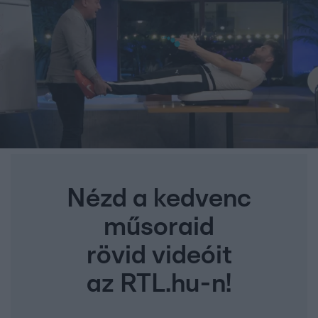
Nézd a kedvenc
műsoraid
rövid videóit
az RTL.hu-n!