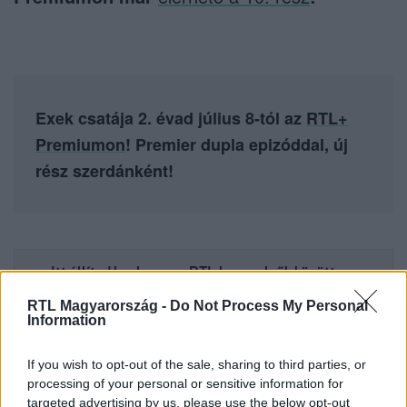
Exek csatája 2. évad július 8-tól az
RTL+
Premiumon
! Premier dupla epizóddal, új
rész szerdánként!
Itt állítsd be, hogy az RTL.hu az elsők között
legyen a Google-találatokban!
RTL Magyarország -
Do Not Process My Personal
Information
If you wish to opt-out of the sale, sharing to third parties, or
processing of your personal or sensitive information for
targeted advertising by us, please use the below opt-out