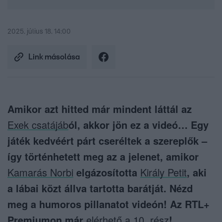
2025. július 18. 14:00
Link másolása
Amikor azt hitted már mindent láttál az
Exek csatájáb
ól, akkor jön ez a videó… Egy
játék kedvéért párt cseréltek a szereplők –
így történhetett meg az a jelenet, amikor
Kamarás Norbi
elgázosította
Király Petit
, aki
a lábai közt állva tartotta barátját. Nézd
meg a humoros pillanatot videón! Az RTL+
Premiumon már
elérhető a 10. rész
!