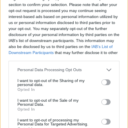
section to confirm your selection. Please note that after your
opt-out request is processed you may continue seeing
interest-based ads based on personal information utilized by
us or personal information disclosed to third parties prior to
your opt-out. You may separately opt-out of the further
disclosure of your personal information by third parties on the
Kövess minket, és értesülj a friss hírekről a
IAB’s list of downstream participants. This information may
Facebookon is!
also be disclosed by us to third parties on the
IAB’s List of
Downstream Participants
that may further disclose it to other
third parties.
Követem
Please note that this website/app uses one or more Google
Personal Data Processing Opt Outs
services and may gather and store information including but
not limited to your visit or usage behaviour. You may click to
I want to opt-out of the Sharing of my
personal data.
grant or deny consent to Google and its third-party tags to
Opted In
use your data for below specified purposes in below Google
consent section.
#
EXEK CSATÁJA
#
KIRÁLY PÉTER
#
ADÁSRÉSZLETEK
I want to opt-out of the Sale of my
Personal Data.
#
KAMARÁS NORBI
#
BULVÁR
#
REALITY
Opted In
I want to opt-out of processing my
Personal Data for Targeted Advertising.