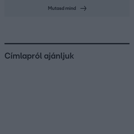
Mutasd mind
Címlapról ajánljuk