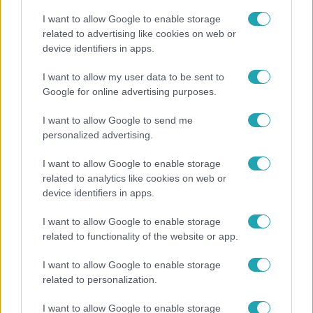
I want to allow Google to enable storage
related to advertising like cookies on web or
Reggeli
device identifiers in apps.
„A csúcs opcionális, a biztonságos hazatérés
I want to allow my user data to be sent to
kötelező” – 50 méterre a csúcstól fordult vissza
Google for online advertising purposes.
Klein Dávid
I want to allow Google to send me
personalized advertising.
3:14
I want to allow Google to enable storage
related to analytics like cookies on web or
device identifiers in apps.
I want to allow Google to enable storage
related to functionality of the website or app.
I want to allow Google to enable storage
related to personalization.
Híradó
I want to allow Google to enable storage