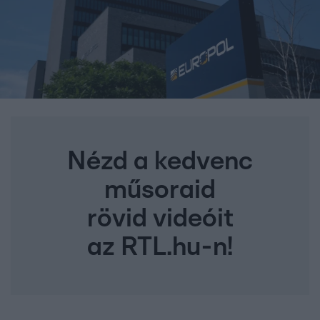
Nézd a kedvenc
műsoraid
rövid videóit
az RTL.hu-n!