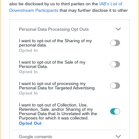
#
EURÓPA
#
EUROPOL
#
EURÓPAI UNIÓ
also be disclosed by us to third parties on the
IAB’s List of
Downstream Participants
that may further disclose it to other
#
KIBERBŰNÖZÉS
#
JELENTÉS
#
ADATHALÁSZAT
third parties.
Please note that this website/app uses one or more Google
Personal Data Processing Opt Outs
services and may gather and store information including but
not limited to your visit or usage behaviour. You may click to
I want to opt-out of the Sharing of my
personal data.
grant or deny consent to Google and its third-party tags to
Opted In
use your data for below specified purposes in below Google
consent section.
I want to opt-out of the Sale of my
Népszerű
Personal Data.
Opted In
I want to opt-out of processing my
Personal Data for Targeted Advertising.
Opted In
14:09
I want to opt-out of Collection, Use,
Retention, Sale, and/or Sharing of my
Personal Data that Is Unrelated with the
Purposes for which it was collected.
Opted Out
Google consents