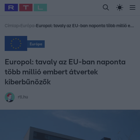
Legfrissebb
RTL Híradó
Fókusz
Sztárhírek
Randi
Celeb vagyok, me
#
Babits Marcella
#
Szellő István
#
Most Wanted
#
Gallusz Niko
Címlap
›
Európa
›
Europol: tavaly az EU-ban naponta több millió embert átvertek kiberbűnözők
Európa
Europol: tavaly az EU-ban naponta
több millió embert átvertek
kiberbűnözők
rtl.hu