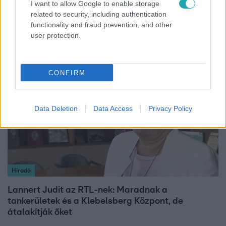
I want to allow Google to enable storage
related to security, including authentication
Otthagyta a rádiózást, most óceánjáró hajón
functionality and fraud prevention, and other
dolgozik Garami Gábor
user protection.
3:14
CONFIRM
Data Deletion
Data Access
Privacy Policy
Híradó
Lannert Judit az RTL-nek: Maradnak a
tankerületek és a Klebelsberg Központ, de
átalakítják őket