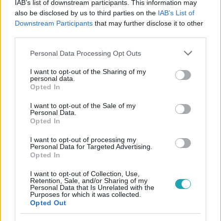
IAB’s list of downstream participants. This information may
also be disclosed by us to third parties on the
IAB’s List of
Downstream Participants
that may further disclose it to other
#
EURÓPA
#
DEUTSCH TAMÁS
#
EP-VÁLASZTÁS
third parties.
#
TÉT
#
2024
Please note that this website/app uses one or more Google
Personal Data Processing Opt Outs
services and may gather and store information including but
not limited to your visit or usage behaviour. You may click to
I want to opt-out of the Sharing of my
personal data.
grant or deny consent to Google and its third-party tags to
Opted In
use your data for below specified purposes in below Google
consent section.
I want to opt-out of the Sale of my
Personal Data.
Opted In
Népszerű
I want to opt-out of processing my
Personal Data for Targeted Advertising.
Opted In
I want to opt-out of Collection, Use,
Retention, Sale, and/or Sharing of my
Personal Data that Is Unrelated with the
Purposes for which it was collected.
Opted Out