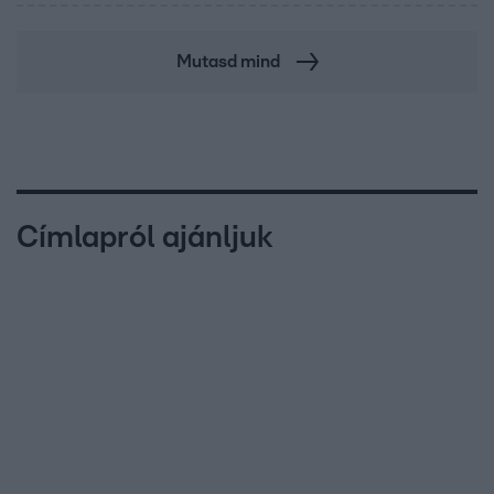
Mutasd mind
Címlapról ajánljuk