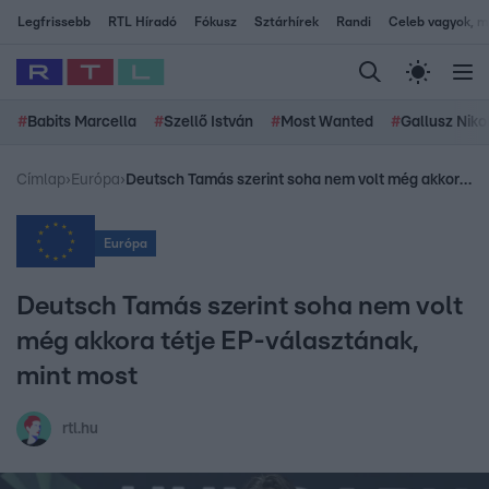
Legfrissebb
RTL Híradó
Fókusz
Sztárhírek
Randi
Celeb vagyok, me
#
Babits Marcella
#
Szellő István
#
Most Wanted
#
Gallusz Niko
Címlap
›
Európa
›
Deutsch Tamás szerint soha nem volt még akkora tétje EP-választának, mint most
Európa
Deutsch Tamás szerint soha nem volt
még akkora tétje EP-választának,
mint most
rtl.hu