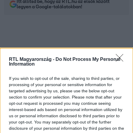
Itt állítsd be, hogy az RTL.hu az elsők között
legyen a Google-találatokban!
RTL Magyarország -
Do Not Process My Personal
Information
If you wish to opt-out of the sale, sharing to third parties, or
Kövess minket, és értesülj a friss hírekről a
processing of your personal or sensitive information for
targeted advertising by us, please use the below opt-out
Facebookon is!
section to confirm your selection. Please note that after your
opt-out request is processed you may continue seeing
Követem
interest-based ads based on personal information utilized by
us or personal information disclosed to third parties prior to
your opt-out. You may separately opt-out of the further
disclosure of your personal information by third parties on the