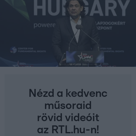
Nézd a kedvenc
műsoraid
rövid videóit
az RTL.hu-n!