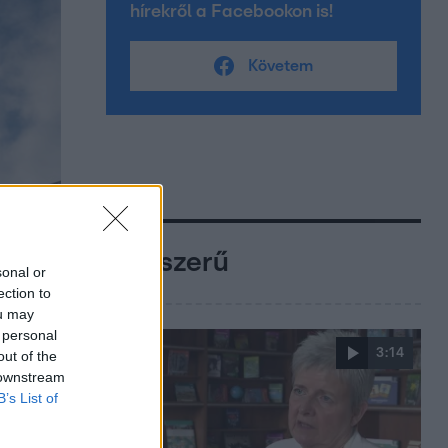
hírekről a Facebookon is!
Követem
Népszerű
sonal or
ection to
ou may
 personal
3:14
out of the
 downstream
B’s List of