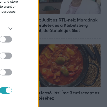
er and store
to grant or
ed purposes
Híradó
Lannert Judit az RTL-nek: Maradnak
a tankerületek és a Klebelsberg
Központ, de átalakítják őket
Életmód
Kitört a lecsó-láz! Íme 3 tuti recept az
elkészítéséhez