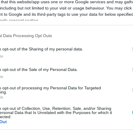
 that this website/app uses one or more Google services and may gath
including but not limited to your visit or usage behaviour. You may click 
 to Google and its third-party tags to use your data for below specifi
ogle consent section.
Link másolása
l Data Processing Opt Outs
o opt-out of the Sharing of my personal data.
illió forintos beruházás költségeit európai
In
o opt-out of the Sale of my Personal Data.
In
to opt-out of processing my Personal Data for Targeted
ing.
In
között legyen a Google-találatokban!
o opt-out of Collection, Use, Retention, Sale, and/or Sharing
ersonal Data that Is Unrelated with the Purposes for which it
lected.
Out