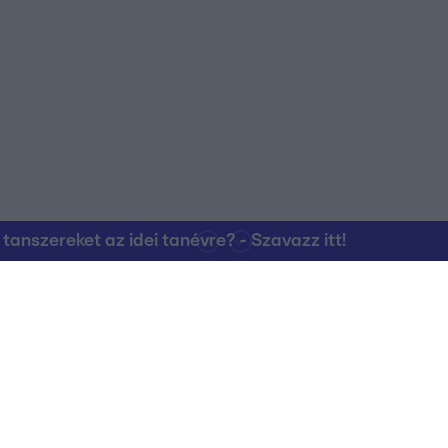
nszereket az idei tanévre? - Szavazz itt!
Kapcsolat
RTL Group Beszál