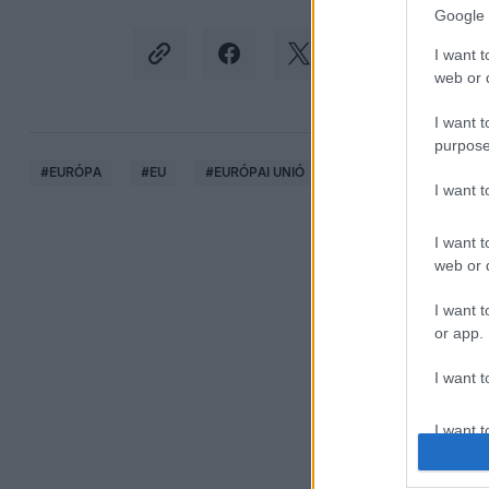
Google 
I want t
web or d
I want t
purpose
#
EURÓPA
#
EU
#
EURÓPAI UNIÓ
#
FELÚJÍTÁS
#
TÁ
I want 
I want t
web or d
I want t
or app.
I want t
I want t
authenti