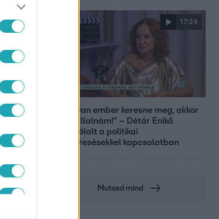
17:24
Reggeli
„Ha olyan ember keresne meg, akkor
sem vállalnám!” – Détár Enikő
megszólalt a politikai
megkeresésekkel kapcsolatban
Mutasd mind