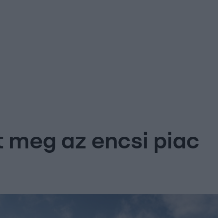
kolett
#
Időjárás
#
RTL műsor
#
Víz
#
Magyar Péter
#
Csillagjeg
t meg az encsi piac