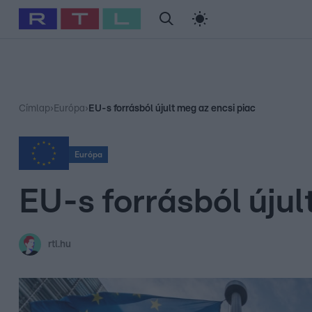
#
Babits Marcella
#
Szellő István
#
Most Wanted
#
Gallusz Ni
Címlap
›
Európa
›
EU-s forrásból újult meg az encsi piac
Európa
EU-s forrásból újul
rtl.hu