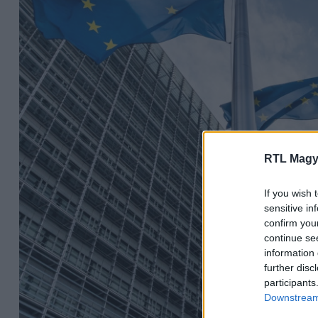
RTL Magy
If you wish 
sensitive in
confirm you
continue se
information 
further disc
participants
Downstream 