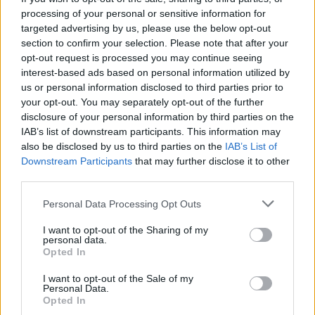
processing of your personal or sensitive information for
targeted advertising by us, please use the below opt-out
section to confirm your selection. Please note that after your
opt-out request is processed you may continue seeing
interest-based ads based on personal information utilized by
us or personal information disclosed to third parties prior to
your opt-out. You may separately opt-out of the further
disclosure of your personal information by third parties on the
IAB’s list of downstream participants. This information may
Kövess minket, és értesülj a friss hírekről a
also be disclosed by us to third parties on the
IAB’s List of
Facebookon is!
Downstream Participants
that may further disclose it to other
third parties.
Követem
Please note that this website/app uses one or more Google
Personal Data Processing Opt Outs
services and may gather and store information including but
not limited to your visit or usage behaviour. You may click to
I want to opt-out of the Sharing of my
personal data.
grant or deny consent to Google and its third-party tags to
Opted In
use your data for below specified purposes in below Google
consent section.
I want to opt-out of the Sale of my
#
EURÓPA
#
KULTÚRA
#
ZENE
#
DAL
Personal Data.
Opted In
#
SLÁGERLISTA
#
YOUTUBE
#
VIDEOKLIP