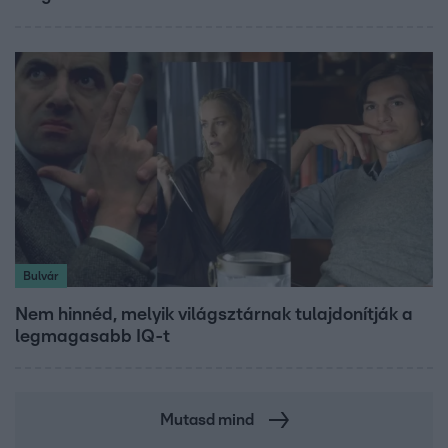
Bulvár
Nem hinnéd, melyik világsztárnak tulajdonítják a
legmagasabb IQ-t
Mutasd mind