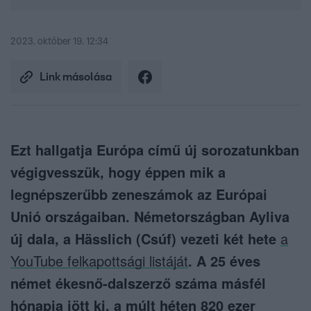
2023. október 19. 12:34
Link másolása
Ezt hallgatja Európa című új sorozatunkban
végigvesszük, hogy éppen mik a
legnépszerűbb zeneszámok az Európai
Unió országaiban. Németországban Ayliva
új dala, a Hässlich (Csúf) vezeti két hete
a
YouTube felkapottsági listáját
. A 25 éves
német ékesnő-dalszerző száma másfél
hónapja jött ki, a múlt héten 820 ezer