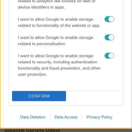
related to analytics like cookies on web or
device identifiers in apps.
Fókusz
I want to allow Google to enable storage
Mindössze 214-en élnek a borsodi zsákfaluban,
related to functionality of the website or app.
ahol egyetlen játszótér jelenti a nyári szünetet
I want to allow Google to enable storage
related to personalization.
I want to allow Google to enable storage
related to security, including authentication
functionality and fraud prevention, and other
user protection.
CONFIRM
Bulvár
Data Deletion
Data Access
Privacy Policy
Otthagyta a rádiózást, most óceánjáró hajón
dolgozik Garami Gábor