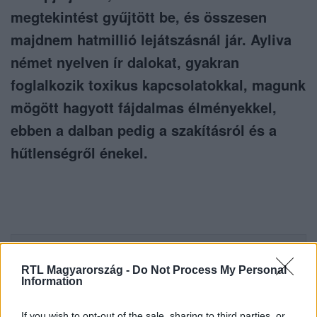
megtekintést gyűjtött be, és összesen
majdnem hatmillió lejátszásnál jár. Ayliva
német nyelven ír dalokat, gyakran
foglalkozik toxikus kapcsolatokkal, magunk
mögött hagyott fájdalmas élményekkel,
ebben a dalban pedig a szakításról és a
hűtlenségről énekel.
Itt állítsd be, hogy az RTL.hu az elsők között
legyen a Google-találatokban!
RTL Magyarország -
Do Not Process My Personal
Information
If you wish to opt-out of the sale, sharing to third parties, or