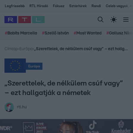
Legfrissebb
RTL Híradó
Fókusz
Sztárhírek
Randi
Celeb vagyok, me
#
Babits Marcella
#
Szellő István
#
Most Wanted
#
Gallusz Niko
Címlap
›
Európa
›
„Szerettelek, de nélkülem csúf vagy” – ezt hallgatják a németek
Európa
„Szerettelek, de nélkülem csúf vagy”
– ezt hallgatják a németek
rtl.hu