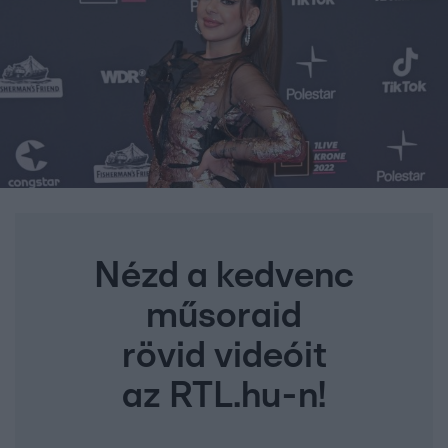
Nézd a kedvenc
műsoraid
rövid videóit
az RTL.hu-n!