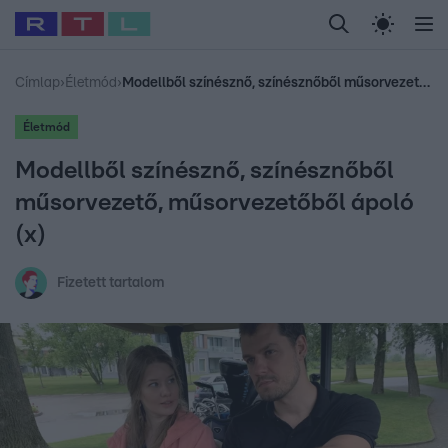
Legfrissebb
RTL Híradó
Fókusz
Sztárhírek
Randi
Celeb vagyok, me
#
Babits Marcella
#
Szellő István
#
Most Wanted
#
Gallusz Niko
Címlap
›
Életmód
›
Modellből színésznő, színésznőből műsorvezető, műsorvezetőből ápoló (x)
Életmód
Modellből színésznő, színésznőből
műsorvezető, műsorvezetőből ápoló
(x)
Fizetett tartalom