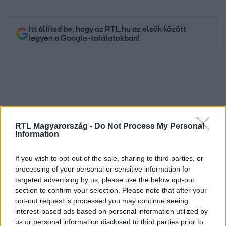
Itt állítsd be, hogy az RTL.hu az elsők között
legyen a Google-találatokban!
RTL Magyarország -
Do Not Process My Personal
Information
If you wish to opt-out of the sale, sharing to third parties, or
processing of your personal or sensitive information for
Kövess minket, és értesülj a friss hírekről a
targeted advertising by us, please use the below opt-out
Facebookon is!
section to confirm your selection. Please note that after your
opt-out request is processed you may continue seeing
Követem
interest-based ads based on personal information utilized by
us or personal information disclosed to third parties prior to