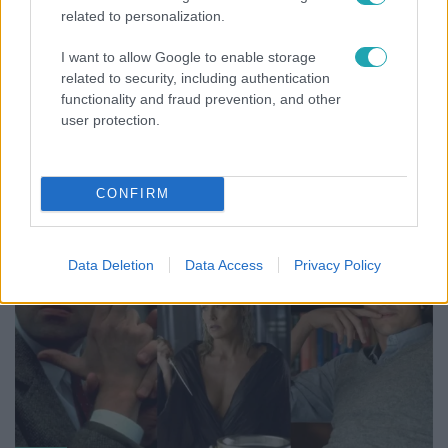
related to personalization.
I want to allow Google to enable storage
related to security, including authentication
functionality and fraud prevention, and other
Bulvár
user protection.
"Nekem ő volt a herceg fehér lovon" - Széphalmi
Juliska nem bánja, hogy hozzáment Sánta Lacihoz
CONFIRM
Data Deletion
Data Access
Privacy Policy