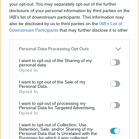
your opt-out. You may separately opt-out of the further
disclosure of your personal information by third parties on the
IAB’s list of downstream participants. This information may
also be disclosed by us to third parties on the
IAB’s List of
Downstream Participants
that may further disclose it to other
#
ÉLETMÓD
#
AZ ÉV HOTELE
#
RTL PLUSZ
#
RTL+
third parties.
#
NÉMETH FRANCISKA
#
HOTEL
#
SZÁLLÁS
Please note that this website/app uses one or more Google
Personal Data Processing Opt Outs
#
JÁTÉK
#
SZAVAZÁS
#
DÍJ
#
BALATON
services and may gather and store information including but
not limited to your visit or usage behaviour. You may click to
I want to opt-out of the Sharing of my
#
BALATONKENESE
#
KEHIDAKUSTÁNY
personal data.
grant or deny consent to Google and its third-party tags to
Opted In
use your data for below specified purposes in below Google
consent section.
I want to opt-out of the Sale of my
Personal Data.
Opted In
I want to opt-out of processing my
Personal Data for Targeted Advertising.
Opted In
Népszerű
I want to opt-out of Collection, Use,
Retention, Sale, and/or Sharing of my
Personal Data that Is Unrelated with the
Purposes for which it was collected.