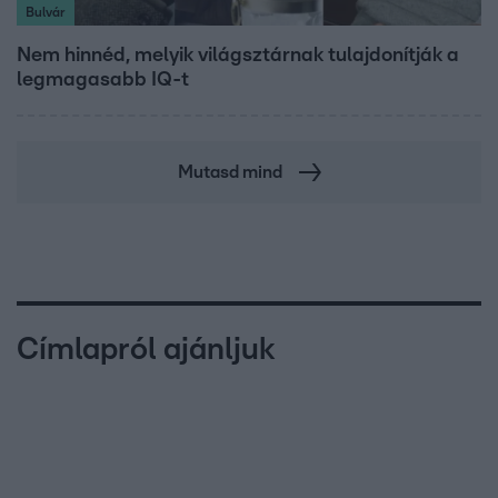
Bulvár
Nem hinnéd, melyik világsztárnak tulajdonítják a
legmagasabb IQ-t
Mutasd mind
Címlapról ajánljuk