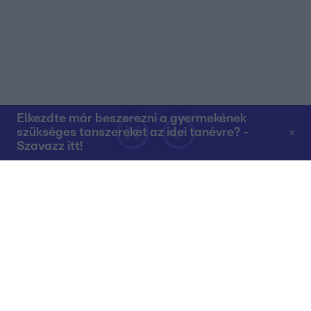
Elkezdte már beszerezni a gyermekének
szükséges tanszereket az idei tanévre? -
Szavazz itt!