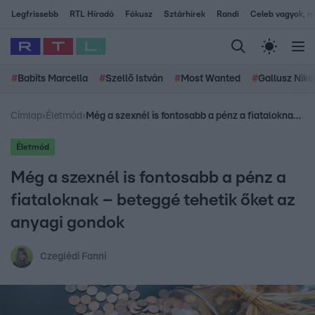
Legfrissebb
RTL Híradó
Fókusz
Sztárhírek
Randi
Celeb vagyok, me
#
Babits Marcella
#
Szellő István
#
Most Wanted
#
Gallusz Niko
Címlap
›
Életmód
›
Még a szexnél is fontosabb a pénz a fiataloknak – beteggé tehetik őket az anyagi gondok
Életmód
Még a szexnél is fontosabb a pénz a
fiataloknak – beteggé tehetik őket az
anyagi gondok
Czeglédi Fanni