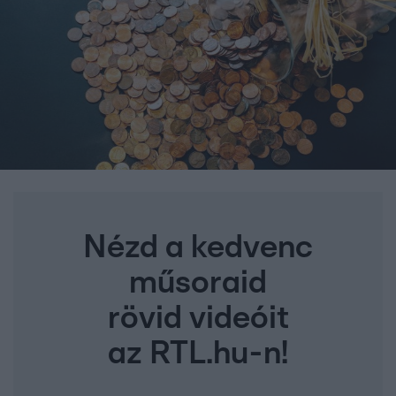
Nézd a kedvenc
műsoraid
rövid videóit
az RTL.hu-n!