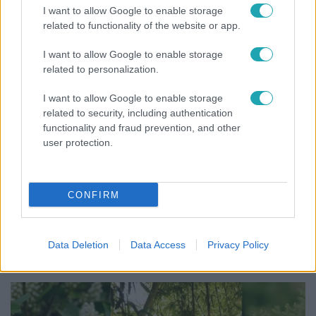
I want to allow Google to enable storage
related to functionality of the website or app.
14:09
I want to allow Google to enable storage
related to personalization.
I want to allow Google to enable storage
related to security, including authentication
functionality and fraud prevention, and other
user protection.
Reggeli
CONFIRM
„A csúcs opcionális, a biztonságos hazatérés
kötelező” – 50 méterre a csúcstól fordult vissza
Klein Dávid
Data Deletion
Data Access
Privacy Policy