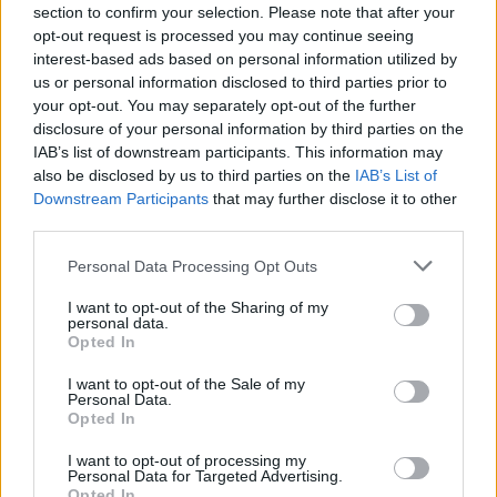
section to confirm your selection. Please note that after your
opt-out request is processed you may continue seeing
Kövess minket, és értesülj a friss hírekről a
interest-based ads based on personal information utilized by
Facebookon is!
us or personal information disclosed to third parties prior to
your opt-out. You may separately opt-out of the further
Követem
disclosure of your personal information by third parties on the
IAB’s list of downstream participants. This information may
also be disclosed by us to third parties on the
IAB’s List of
Downstream Participants
that may further disclose it to other
third parties.
Please note that this website/app uses one or more Google
Personal Data Processing Opt Outs
#
ÉLETMÓD
#
PÉNZ
#
PÉNZSZORONGÁS
services and may gather and store information including but
not limited to your visit or usage behaviour. You may click to
I want to opt-out of the Sharing of my
#
MENTÁLIS EGÉSZSÉG
#
GENERÁCIÓ
#
Z GENERÁCIÓ
personal data.
grant or deny consent to Google and its third-party tags to
Opted In
#
Y GENERÁCIÓ
#
PÉNZÜGYI TUDATOSSÁG
#
KUTATÁS
use your data for below specified purposes in below Google
consent section.
I want to opt-out of the Sale of my
#
MA
Personal Data.
Opted In
I want to opt-out of processing my
Personal Data for Targeted Advertising.
Opted In