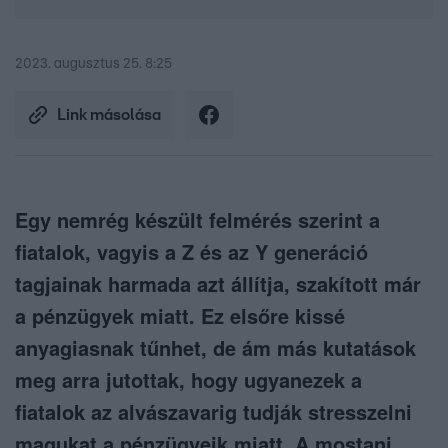
2023. augusztus 25. 8:25
Link másolása
Egy nemrég készült felmérés szerint a
fiatalok, vagyis a Z és az Y generáció
tagjainak harmada azt állítja, szakított már
a pénzügyek miatt. Ez elsőre kissé
anyagiasnak tűnhet, de ám más kutatások
meg arra jutottak, hogy ugyanezek a
fiatalok az alvászavarig tudják stresszelni
magukat a pénzügyeik miatt. A mostani