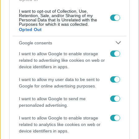
I want to opt-out of Collection, Use,
Retention, Sale, and/or Sharing of my
Personal Data that Is Unrelated with the
Népszerű
Purposes for which it was collected.
Opted Out
Google consents
I want to allow Google to enable storage
related to advertising like cookies on web or
device identifiers in apps.
I want to allow my user data to be sent to
Google for online advertising purposes.
I want to allow Google to send me
personalized advertising.
Kultúra
I want to allow Google to enable storage
related to analytics like cookies on web or
Hosszú Katinka a dokumentumfilmjében Shane
device identifiers in apps.
Tusupról: A medencében minden működött