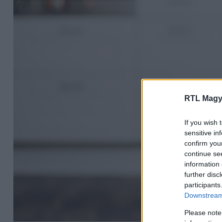
RTL Magy
If you wish 
sensitive in
confirm you
continue se
information 
further disc
participants
Downstream 
Please note