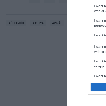
I want t
web or d
I want t
#
ÉLETMÓD
#
KUTYA
#
VIRÁL
#
ETETÉS
#
ÁLLATTA
purpose
I want 
I want t
web or d
I want t
or app.
I want t
I want t
authenti