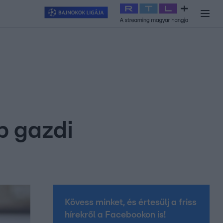
y
#
RTL+
#
Exek csatája 2026
#
Celeb vagyok, ments ki innen
#
H
b gazdi
Kövess minket, és értesülj a friss
hírekről a Facebookon is!