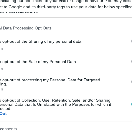
including but not limited to your visit or usage behaviour. You may click 
 to Google and its third-party tags to use your data for below specifi
ogle consent section.
Link másolása
l Data Processing Opt Outs
o opt-out of the Sharing of my personal data.
s ez nagyon veszélyes is lehet.
In
o opt-out of the Sale of my Personal Data.
In
to opt-out of processing my Personal Data for Targeted
ing.
között legyen a Google-találatokban!
In
o opt-out of Collection, Use, Retention, Sale, and/or Sharing
ersonal Data that Is Unrelated with the Purposes for which it
lected.
Out
consents