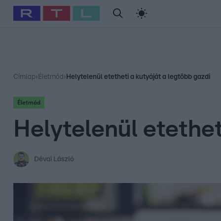
#
Babits Marcella
#
Szellő István
#
Most Wanted
#
Gallusz Ni
Címlap
›
Életmód
›
Helytelenül etetheti a kutyáját a legtöbb gazdi
Életmód
Helytelenül etethet
Dévai László