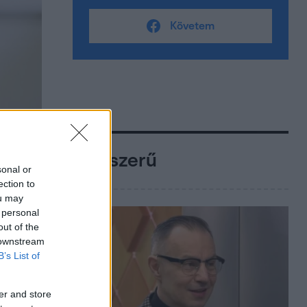
Követem
Népszerű
sonal or
ection to
ou may
 personal
out of the
 downstream
B’s List of
er and store