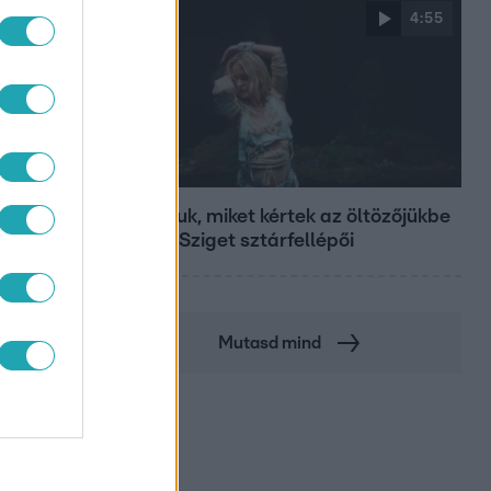
4:55
Fókusz
Mutatjuk, miket kértek az öltözőjükbe
az idei Sziget sztárfellépői
Mutasd mind