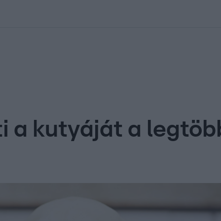
kolett
#
Időjárás
#
RTL műsor
#
Víz
#
Magyar Péter
#
Csillagjeg
i a kutyáját a legtöb