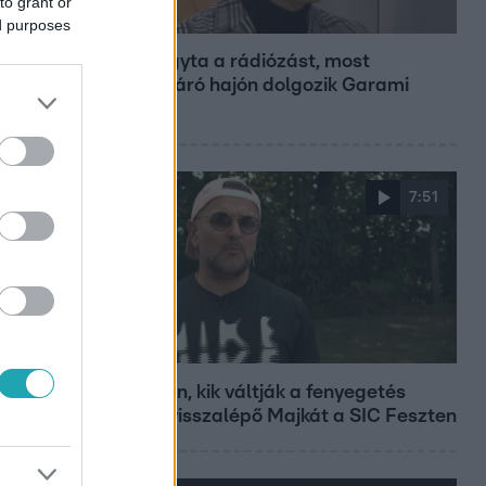
to grant or
Bulvár
ed purposes
Otthagyta a rádiózást, most
óceánjáró hajón dolgozik Garami
Gábor
7:51
Fókusz
Megvan, kik váltják a fenyegetés
miatt visszalépő Majkát a SIC Feszten