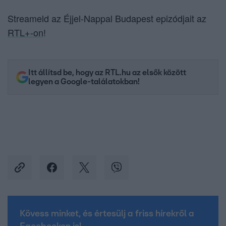
Streameld az Éjjel-Nappal Budapest epizódjait az
RTL+-on
!
Itt állítsd be, hogy az RTL.hu az elsők között
legyen a Google-találatokban!
Kövess minket, és értesülj a friss hírekről a