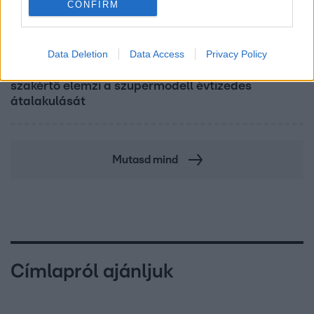
CONFIRM
Reggeli
Data Deletion
Data Access
Privacy Policy
19 évesen nyert modellversenyt Heidi Klum –
szakértő elemzi a szupermodell évtizedes
átalakulását
Mutasd mind
Címlapról ajánljuk