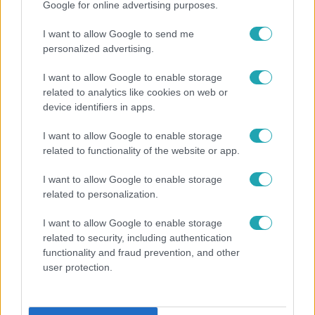
Google for online advertising purposes.
I want to allow Google to send me
personalized advertising.
I want to allow Google to enable storage
related to analytics like cookies on web or
device identifiers in apps.
Bulvár
I want to allow Google to enable storage
„Téged. Engem. Minket.” – Emilio és Tina szerelmes
related to functionality of the website or app.
vallomása sokakat megérinthet
I want to allow Google to enable storage
related to personalization.
7:02
I want to allow Google to enable storage
related to security, including authentication
functionality and fraud prevention, and other
user protection.