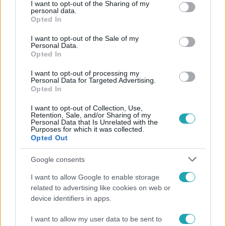
not limited to your visit or usage behaviour. You may click to
I want to opt-out of the Sharing of my
personal data.
grant or deny consent to Google and its third-party tags to
Opted In
use your data for below specified purposes in below Google
consent section.
I want to opt-out of the Sale of my
6:12
Personal Data.
Opted In
I want to opt-out of processing my
Personal Data for Targeted Advertising.
Opted In
I want to opt-out of Collection, Use,
Retention, Sale, and/or Sharing of my
Personal Data that Is Unrelated with the
Purposes for which it was collected.
Opted Out
Reggeli
Átvonul a hidegfront az országon – így alakul a
Google consents
hőmérséklet a hét második felében
I want to allow Google to enable storage
related to advertising like cookies on web or
device identifiers in apps.
I want to allow my user data to be sent to