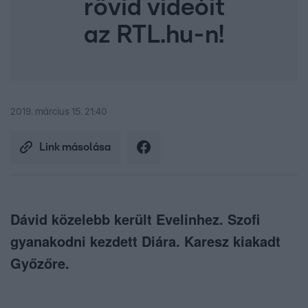
rövid videóit
az RTL.hu-n!
2019. március 15. 21:40
Link másolása
Dávid közelebb került Evelinhez. Szofi
gyanakodni kezdett Diára. Karesz kiakadt
Győzőre.