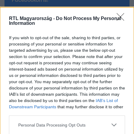
Facebookon is!
Követem
RTL Magyarország -
Do Not Process My Personal
Information
If you wish to opt-out of the sale, sharing to third parties, or
processing of your personal or sensitive information for
targeted advertising by us, please use the below opt-out
section to confirm your selection. Please note that after your
#
ÉJJEL-NAPPAL BUDAPEST
#
DÁVID
#
EVELIN
opt-out request is processed you may continue seeing
#
LAURA
#
FÉLTÉKENYSÉG
#
VÁSÁRLÁS
#
SZOFI
interest-based ads based on personal information utilized by
us or personal information disclosed to third parties prior to
#
FODRÁSZAT
#
VANDALIZMUS
#
GYŐZŐ
#
MESI
your opt-out. You may separately opt-out of the further
disclosure of your personal information by third parties on the
IAB’s list of downstream participants. This information may
also be disclosed by us to third parties on the
IAB’s List of
Downstream Participants
that may further disclose it to other
third parties.
Please note that this website/app uses one or more Google
Personal Data Processing Opt Outs
Népszerű
services and may gather and store information including but