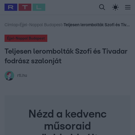
Legfrissebb
RTL Híradó
Fókusz
Sztárhírek
Randi
Celeb vagyok, me
#
Babits Marcella
#
Szellő István
#
Most Wanted
#
Gallusz Niko
Címlap
›
Éjjel-Nappal Budapest
›
Teljesen lerombolták Szofi és Tivadar fodrász szalonját
Éjjel-Nappal Budapest
Teljesen lerombolták Szofi és Tivadar
fodrász szalonját
rtl.hu
Nézd a kedvenc
műsoraid