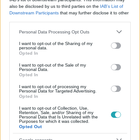
#
DRÁGA ÖRÖKÖSÖK
#
ADÁSRÉSZLETEK
also be disclosed by us to third parties on the
IAB’s List of
#
SZAPPANOS KATA
#
VARGA STEFI
#
GÁL DANI
Downstream Participants
that may further disclose it to other
third parties.
#
3. ÉVAD
#
6. RÉSZ
Please note that this website/app uses one or more Google
Personal Data Processing Opt Outs
services and may gather and store information including but
not limited to your visit or usage behaviour. You may click to
I want to opt-out of the Sharing of my
personal data.
grant or deny consent to Google and its third-party tags to
Opted In
use your data for below specified purposes in below Google
consent section.
I want to opt-out of the Sale of my
Personal Data.
Opted In
Népszerű
I want to opt-out of processing my
Personal Data for Targeted Advertising.
Opted In
3:14
I want to opt-out of Collection, Use,
Retention, Sale, and/or Sharing of my
Personal Data that Is Unrelated with the
Purposes for which it was collected.
Opted Out
Google consents