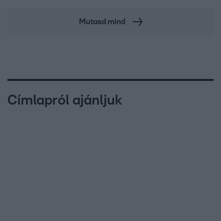
Mutasd mind
Címlapról ajánljuk