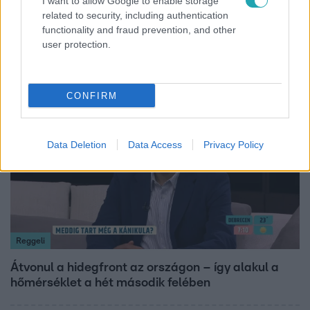
I want to allow Google to enable storage
Bulvár
related to security, including authentication
functionality and fraud prevention, and other
Pluszpénzes légkondi, elfogyott jég, zöld rántotta:
user protection.
Járai Máté kiakadt Siófokon
CONFIRM
6:12
Data Deletion
Data Access
Privacy Policy
Reggeli
Átvonul a hidegfront az országon – így alakul a
hőmérséklet a hét második felében