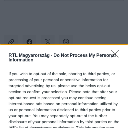
RTL Magyarország -
Do Not Process My Personal
Information
Kövess minket, és értesülj a friss hírekről a
If you wish to opt-out of the sale, sharing to third parties, or
Facebookon is!
processing of your personal or sensitive information for
targeted advertising by us, please use the below opt-out
Követem
section to confirm your selection. Please note that after your
opt-out request is processed you may continue seeing
interest-based ads based on personal information utilized by
us or personal information disclosed to third parties prior to
your opt-out. You may separately opt-out of the further
disclosure of your personal information by third parties on the
IAB’s list of downstream participants. This information may