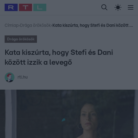
Legfrissebb
RTL Híradó
Fókusz
Sztárhírek
Randi
Celeb vagyok, me
#
Babits Marcella
#
Szellő István
#
Most Wanted
#
Gallusz Niko
Címlap
›
Drága örökösök
›
Kata kiszúrta, hogy Stefi és Dani között izzik a levegő
Drága örökösök
Kata kiszúrta, hogy Stefi és Dani
között izzik a levegő
rtl.hu