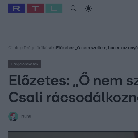
#
Babits Marcella
#
Szellő István
#
Most Wanted
#
Gallusz Ni
Címlap
›
Drága örökösök
›
Előzetes: „Ő nem szellem, hanem az anyá
Drága örökösök
Előzetes: „Ő nem s
Csali rácsodálkozn
rtl.hu