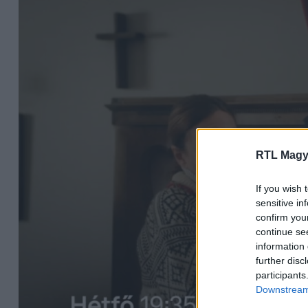
RTL Magy
If you wish 
sensitive in
confirm you
continue se
information 
further disc
participants
Downstream 