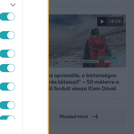
14:09
Reggeli
„A csúcs opcionális, a biztonságos
hazatérés kötelező” – 50 méterre a
csúcstól fordult vissza Klein Dávid
Mutasd mind