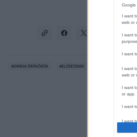
Google 
I want t
web or d
I want t
purpose
I want 
#
DRÁGA ÖRÖKÖSÖK
#
ELŐZETESEK
#
HUZAL
#
CSALI
I want t
web or d
I want t
or app.
I want t
I want t
authenti