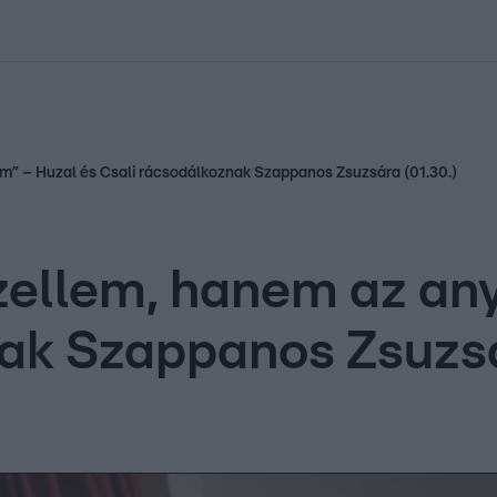
kolett
#
Időjárás
#
RTL műsor
#
Víz
#
Magyar Péter
#
Csillagjeg
m” – Huzal és Csali rácsodálkoznak Szappanos Zsuzsára (01.30.)
zellem, hanem az an
ak Szappanos Zsuzsá