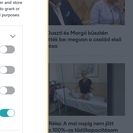
er and store
to grant or
ed purposes
Bulvár
Bódig Guszti és Margó büszkén
jelentették be: megvan a család első
diplomása
Bulvár
Rubint Réka: A mai napig nem jött
vissza a 100%-os tüdőkapacitásom