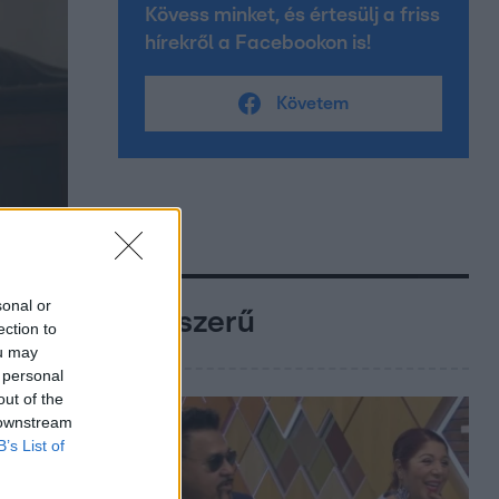
Kövess minket, és értesülj a friss
hírekről a Facebookon is!
Követem
sonal or
Népszerű
ection to
ou may
 personal
out of the
 downstream
B’s List of