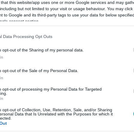
 that this website/app uses one or more Google services and may gath
including but not limited to your visit or usage behaviour. You may click 
 to Google and its third-party tags to use your data for below specifi
ogle consent section.
Link másolása
l Data Processing Opt Outs
o opt-out of the Sharing of my personal data.
In
ot vett – Szappanos Tibi bemutatja
o opt-out of the Sale of my Personal Data.
ltelékének. További részletek hétfőn
In
to opt-out of processing my Personal Data for Targeted
ing.
In
o opt-out of Collection, Use, Retention, Sale, and/or Sharing
ersonal Data that Is Unrelated with the Purposes for which it
lected.
között legyen a Google-találatokban!
Out