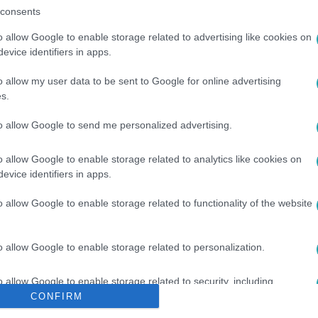
consents
o allow Google to enable storage related to advertising like cookies on
evice identifiers in apps.
o allow my user data to be sent to Google for online advertising
s.
to allow Google to send me personalized advertising.
#
ÖKÖRAPÁTI
#
ELŐZETES
o allow Google to enable storage related to analytics like cookies on
evice identifiers in apps.
o allow Google to enable storage related to functionality of the website
o allow Google to enable storage related to personalization.
o allow Google to enable storage related to security, including
cation functionality and fraud prevention, and other user protection.
CONFIRM