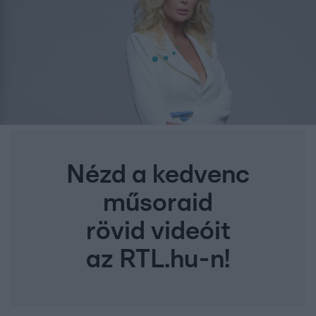
Nézd a kedvenc
műsoraid
rövid videóit
az RTL.hu-n!