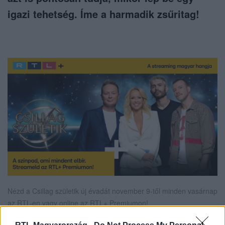
igazi tehetség. Íme a harmadik zsűritag!
Nézd a Csillag születik új évadát november 9-től minden vasárnap
az RTL-en vagy online az RTL+ Premiumon!