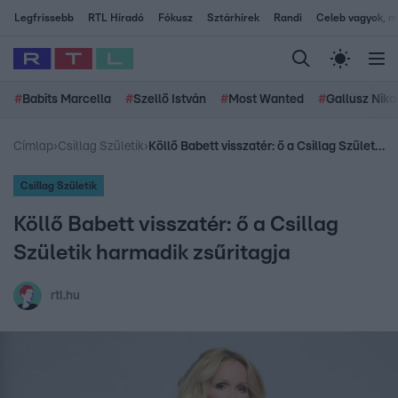
Legfrissebb
RTL Híradó
Fókusz
Sztárhírek
Randi
Celeb vagyok, me
#
Babits Marcella
#
Szellő István
#
Most Wanted
#
Gallusz Niko
Címlap
›
Csillag Születik
›
Köllő Babett visszatér: ő a Csillag Születik harmadik zsűritagja
Csillag Születik
Köllő Babett visszatér: ő a Csillag
Születik harmadik zsűritagja
rtl.hu