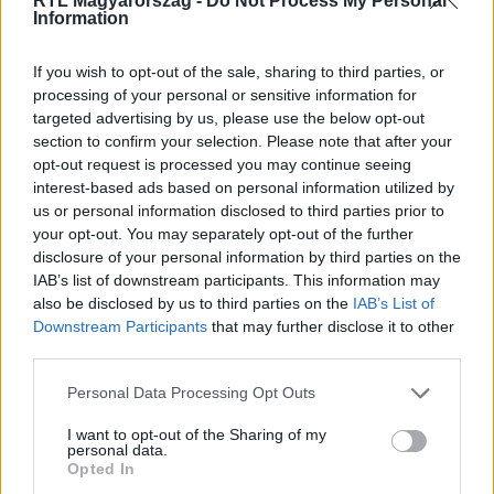
RTL Magyarország -
Do Not Process My Personal
Information
Itt állítsd be, hogy az RTL.hu az elsők között
legyen a Google-találatokban!
If you wish to opt-out of the sale, sharing to third parties, or
processing of your personal or sensitive information for
targeted advertising by us, please use the below opt-out
section to confirm your selection. Please note that after your
opt-out request is processed you may continue seeing
interest-based ads based on personal information utilized by
us or personal information disclosed to third parties prior to
your opt-out. You may separately opt-out of the further
disclosure of your personal information by third parties on the
IAB’s list of downstream participants. This information may
also be disclosed by us to third parties on the
IAB’s List of
Downstream Participants
that may further disclose it to other
third parties.
Kövess minket, és értesülj a friss hírekről a
Facebookon is!
Please note that this website/app uses one or more Google
Personal Data Processing Opt Outs
services and may gather and store information including but
not limited to your visit or usage behaviour. You may click to
I want to opt-out of the Sharing of my
Követem
personal data.
grant or deny consent to Google and its third-party tags to
Opted In
use your data for below specified purposes in below Google