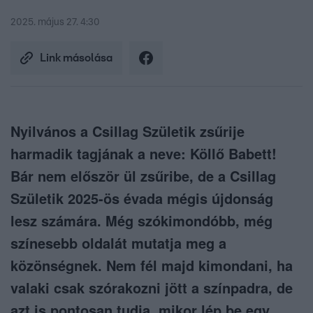
2025. május 27. 4:30
Link másolása
Nyilvános a Csillag Születik zsűrije
harmadik tagjának a neve: Köllő Babett!
Bár nem először ül zsűribe, de a Csillag
Születik 2025-ös évada mégis újdonság
lesz számára. Még szókimondóbb, még
színesebb oldalát mutatja meg a
közönségnek. Nem fél majd kimondani, ha
valaki csak szórakozni jött a színpadra, de
azt is pontosan tudja, mikor lép be egy