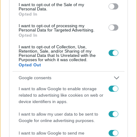
consent section.
I want to opt-out of the Sale of my
Personal Data.
Opted In
I want to opt-out of processing my
#
CSILLAG SZÜLETIK
#
CSILLAG SZÜLETIK 2025
Personal Data for Targeted Advertising.
Opted In
#
KÖLLŐ BABETT
#
5. ÉVAD
#
TEHETSÉGKUTATÓ
I want to opt-out of Collection, Use,
#
BULVÁR
#
ZSŰRIK
Retention, Sale, and/or Sharing of my
Personal Data that Is Unrelated with the
Purposes for which it was collected.
Opted Out
Google consents
I want to allow Google to enable storage
related to advertising like cookies on web or
Népszerű
device identifiers in apps.
I want to allow my user data to be sent to
Google for online advertising purposes.
I want to allow Google to send me