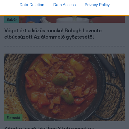
Data Deletion
Data Access
Privacy Policy
Bulvár
Véget ért a közös munka! Balogh Levente
elbúcsúzott Az álommeló győztesétől
Életmód
Kitört a lecsó-láz! Íme 3 tuti recept az