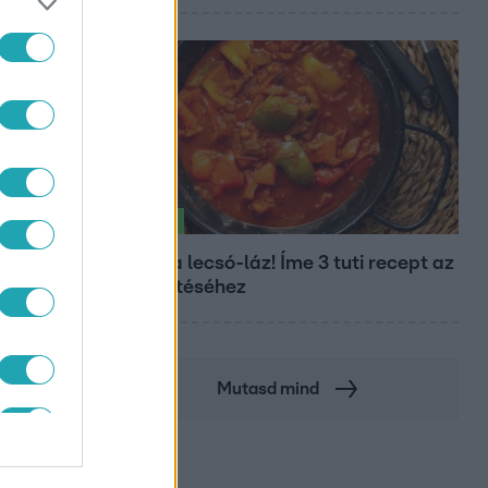
Életmód
Kitört a lecsó-láz! Íme 3 tuti recept az
elkészítéséhez
Mutasd mind