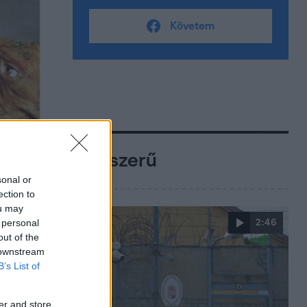
Követem
Népszerű
sonal or
ection to
ou may
 personal
2:46
out of the
 downstream
B’s List of
er and store