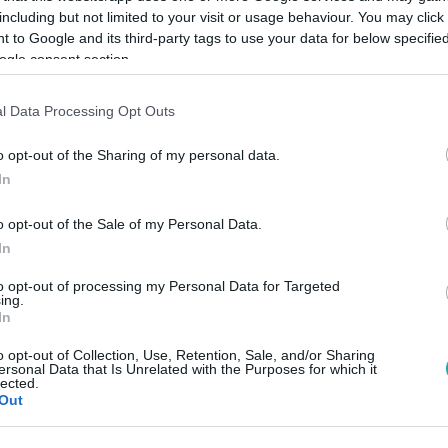
including but not limited to your visit or usage behaviour. You may click 
 to Google and its third-party tags to use your data for below specifi
ogle consent section.
Link másolása
l Data Processing Opt Outs
o opt-out of the Sharing of my personal data.
llé szegődhet, csakis egy kutya lehet.
In
netet nézhettünk már meg a mozikban, ezért
o opt-out of the Sale of my Personal Data.
özülük, amelyek miatt tutira sóvárgunk
In
to opt-out of processing my Personal Data for Targeted
ing.
In
o opt-out of Collection, Use, Retention, Sale, and/or Sharing
ersonal Data that Is Unrelated with the Purposes for which it
lected.
között legyen a Google-találatokban!
Out