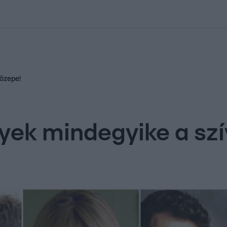
kolett
#
Időjárás
#
RTL műsor
#
Víz
#
Magyar Péter
#
Csillagjeg
közepe!
lyek mindegyike a sz