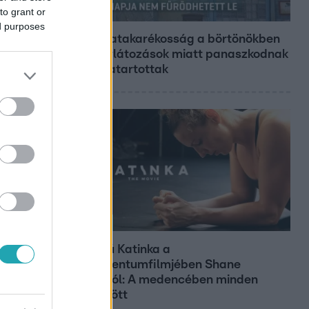
to grant or
Híradó
ed purposes
Energiatakarékosság a börtönökben
is – korlátozások miatt panaszkodnak
a fogvatartottak
Kultúra
Hosszú Katinka a
dokumentumfilmjében Shane
Tusupról: A medencében minden
működött