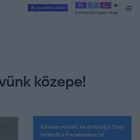
y
#
RTL+
#
Exek csatája 2026
#
Celeb vagyok, ments ki innen
#
H
ívünk közepe!
Kövess minket, és értesülj a friss
hírekről a Facebookon is!