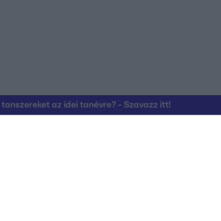
nszereket az idei tanévre? - Szavazz itt!
Kapcsolat
RTL Group Beszál
Magatartási Kó
az RTL+-on
Vállalati hírek