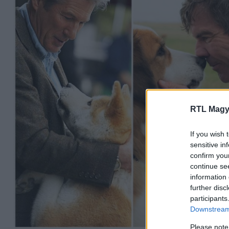
RTL Magy
If you wish 
sensitive in
confirm you
continue se
information 
further disc
participants
Downstream 
Please note