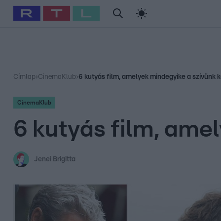
#
Babits Marcella
#
Szellő István
#
Most Wanted
#
Gallusz Ni
Címlap
›
CinemaKlub
›
6 kutyás film, amelyek mindegyike a szívünk 
CinemaKlub
6 kutyás film, ame
Jenei Brigitta