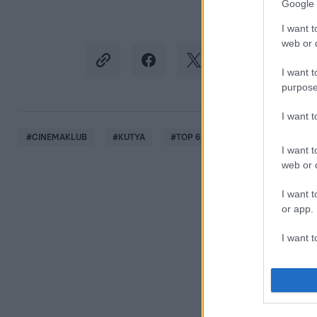
Google 
I want t
web or d
I want t
purpose
I want 
#
CINEMAKLUB
#
KUTYA
#
TOP 6
#
HACSI
#
KEDV
I want t
web or d
I want t
or app.
I want t
I want t
authenti