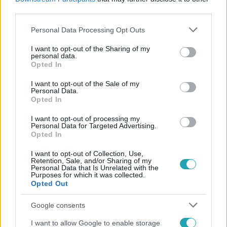
#
JUDI DENCH
#
RICHARD GERE
third parties.
Please note that this website/app uses one or more Google
Personal Data Processing Opt Outs
services and may gather and store information including but
not limited to your visit or usage behaviour. You may click to
I want to opt-out of the Sharing of my
personal data.
grant or deny consent to Google and its third-party tags to
Opted In
use your data for below specified purposes in below Google
consent section.
I want to opt-out of the Sale of my
Personal Data.
Népszerű
Opted In
I want to opt-out of processing my
Personal Data for Targeted Advertising.
Opted In
I want to opt-out of Collection, Use,
Retention, Sale, and/or Sharing of my
Personal Data that Is Unrelated with the
Purposes for which it was collected.
Opted Out
Google consents
I want to allow Google to enable storage