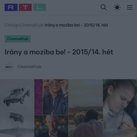
Legfrissebb
RTL Híradó
Fókusz
Sztárhírek
Randi
Celeb vagyok, me
#
Babits Marcella
#
Szellő István
#
Most Wanted
#
Gallusz Niko
Címlap
›
CinemaKlub
›
Irány a moziba be! - 2015/14. hét
CinemaKlub
Irány a moziba be! - 2015/14. hét
CinemaKlub