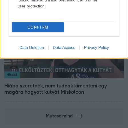
functionality and fraud prevention, and other
user protection.
2:06
CONFIRM
Data Deletion
Data Access
Privacy Policy
Híradó
Hiába szeretnék, nem tudnak kimenteni egy
magára hagyott kutyát Miskolcon
Mutasd mind