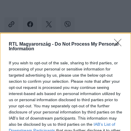
RTL Magyarország -
Do Not Process My Personal
Information
Kövess minket, és értesülj a friss hírekről a
Facebookon is!
If you wish to opt-out of the sale, sharing to third parties, or
processing of your personal or sensitive information for
Követem
targeted advertising by us, please use the below opt-out
section to confirm your selection. Please note that after your
opt-out request is processed you may continue seeing
interest-based ads based on personal information utilized by
us or personal information disclosed to third parties prior to
your opt-out. You may separately opt-out of the further
disclosure of your personal information by third parties on the
#
CINEMAKLUB
#
HALÁLOS IRAMBAN 7
#
PAUL WALKER
IAB’s list of downstream participants. This information may
#
VIN DIESEL
#
MICHELLE RODRIGUEZ
#
MAGGIE SMITH
also be disclosed by us to third parties on the
IAB’s List of
Downstream Participants
that may further disclose it to other