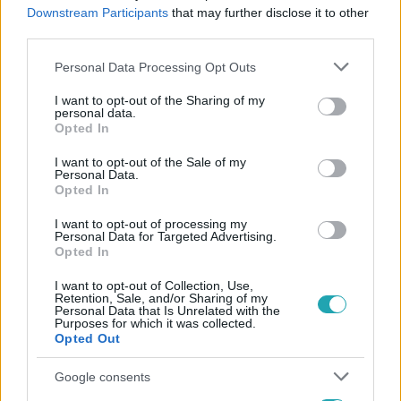
#
STAR WARS: AZ ÉBREDŐ ERŐ
#
HARRISON FORD
Downstream Participants
that may further disclose it to other
third parties.
#
MARK HAMILL
#
CARRIE FISHER
#
J.J. ABRAMS
Please note that this website/app uses one or more Google
Personal Data Processing Opt Outs
services and may gather and store information including but
not limited to your visit or usage behaviour. You may click to
I want to opt-out of the Sharing of my
personal data.
grant or deny consent to Google and its third-party tags to
Opted In
use your data for below specified purposes in below Google
consent section.
I want to opt-out of the Sale of my
Personal Data.
Opted In
Népszerű
I want to opt-out of processing my
Personal Data for Targeted Advertising.
Opted In
I want to opt-out of Collection, Use,
Retention, Sale, and/or Sharing of my
Personal Data that Is Unrelated with the
Purposes for which it was collected.
Opted Out
Google consents