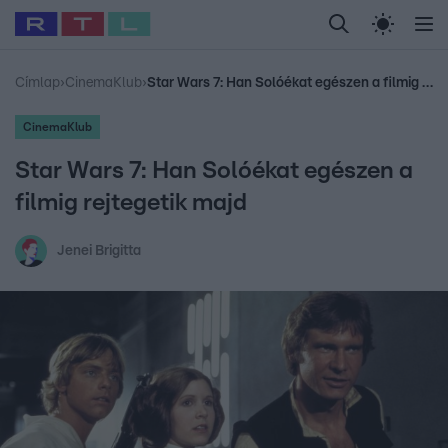
Legfrissebb
RTL Híradó
Fókusz
Sztárhírek
Randi
Celeb vagyok, me
#
Babits Marcella
#
Szellő István
#
Most Wanted
#
Gallusz Niko
Címlap
›
CinemaKlub
›
Star Wars 7: Han Solóékat egészen a filmig rejtegetik majd
CinemaKlub
Star Wars 7: Han Solóékat egészen a
filmig rejtegetik majd
Jenei Brigitta