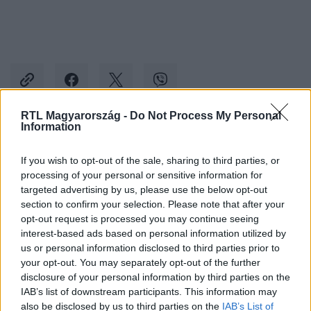
RTL Magyarország -
Do Not Process My Personal
Information
Kövess minket, és értesülj a friss hírekről a
If you wish to opt-out of the sale, sharing to third parties, or
Facebookon is!
processing of your personal or sensitive information for
targeted advertising by us, please use the below opt-out
Követem
section to confirm your selection. Please note that after your
opt-out request is processed you may continue seeing
interest-based ads based on personal information utilized by
us or personal information disclosed to third parties prior to
your opt-out. You may separately opt-out of the further
disclosure of your personal information by third parties on the
IAB’s list of downstream participants. This information may
#
CINEMAKLUB
#
STAR WARS
also be disclosed by us to third parties on the
IAB’s List of