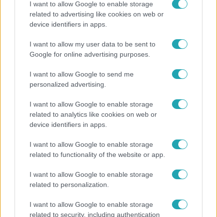
I want to allow Google to enable storage
related to advertising like cookies on web or
device identifiers in apps.
Belföld
I want to allow my user data to be sent to
Generációk együtt éneklik Bródy János legendás
Google for online advertising purposes.
slágerét – elkészült az új klip
I want to allow Google to send me
personalized advertising.
I want to allow Google to enable storage
related to analytics like cookies on web or
device identifiers in apps.
I want to allow Google to enable storage
related to functionality of the website or app.
I want to allow Google to enable storage
related to personalization.
Bulvár
I want to allow Google to enable storage
"Hatalmas viharban" - így zajlott Hegyi Barbara
related to security, including authentication