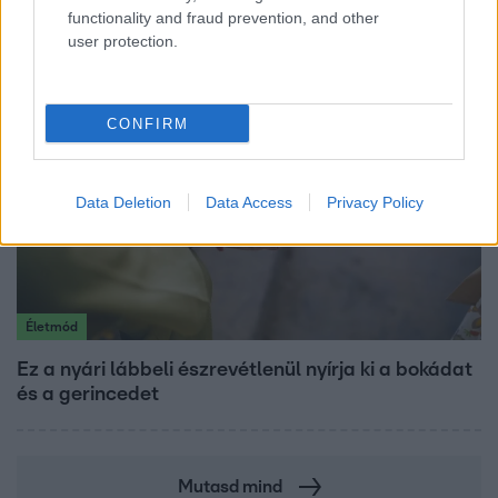
és Zorán első randija
functionality and fraud prevention, and other
user protection.
CONFIRM
Data Deletion
Data Access
Privacy Policy
Életmód
Ez a nyári lábbeli észrevétlenül nyírja ki a bokádat
és a gerincedet
Mutasd mind