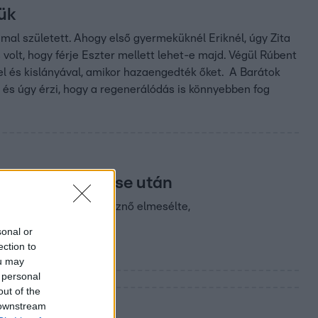
ük
al született. Ahogy első gyermeküknél Eriknél, úgy Zita
 volt, hogy férje Eszter mellett lehet-e majd. Végül Rúbent
l és kislányával, amikor hazaengedték őket. A Barátok
 és úgy érzi, hogy a regenerálódás is könnyebben fog
yermeke érkezése után
 köztből ismert színésznő elmesélte,
sonal or
ection to
ou may
 personal
out of the
 downstream