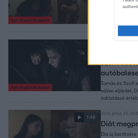
teljes adásra vag
authenti
Éjjel-Nappal Budapest
2019. augusztus 1.
Dia bedro
szenvedett
autóbalese
Tamás és Szofi e
Éjjel-Nappal Budapest
válási eljárást. 
zaklatások érték
2019. július 25. 20:
1:46
Diát megpr
Dia új barátokra 