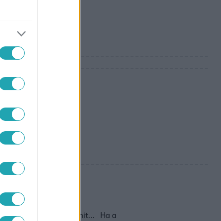
iát
, hogy bevegyen valamit… Ha a