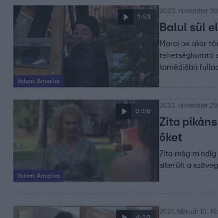
2023. november 30
1:53
Balul sül e
Marci be akar tö
tehetségkutató s
komédiába fullad
Valami Amerika
2023. november 29.
0:56
Zita pikáns
őket
Zita még mindig 
sikerült a szöve
Valami Amerika
2021. február 10. 16
4:30