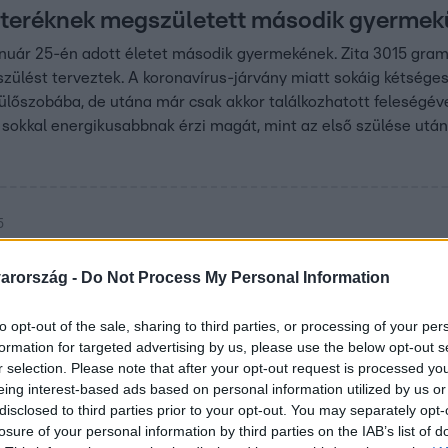
teréknek megszületett második gyermek
nuár 25-én adott életet második gyermekének. Zita 3015 gramm
szülést terveztek. A koronavírus-járvány miatt sokáig kétséges
lőszobába, de utána már csak akkor találkozhatott feleségéve
 sokkal energikusabbnak érzi magát, mint az első szülése után
5
ter gyorsabban regenerálódik második g
arország -
Do Not Process My Personal Information
született Kardos Eszterék második gyermeke, Zita. A Barátok
napjaik kislányuk érkezése óta.
to opt-out of the sale, sharing to third parties, or processing of your per
formation for targeted advertising by us, please use the below opt-out s
r selection. Please note that after your opt-out request is processed y
eing interest-based ads based on personal information utilized by us or
disclosed to third parties prior to your opt-out. You may separately opt-
. 20:40
losure of your personal information by third parties on the IAB’s list of