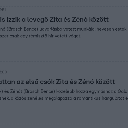
1:51
s izzik a levegő Zita és Zénó között
nó (Brasch Bence) udvarlásba vetett munkája: hevesen estek eg
zer csak egy rémisztő hír vetett véget.
8:00
ttan az első csók Zita és Zénó között
trix) és Zénót (Brasch Bence) közelebb hozza egymáshoz a Ga
sznek: a közös zenélés megalapozza a romantikus hangulatot 