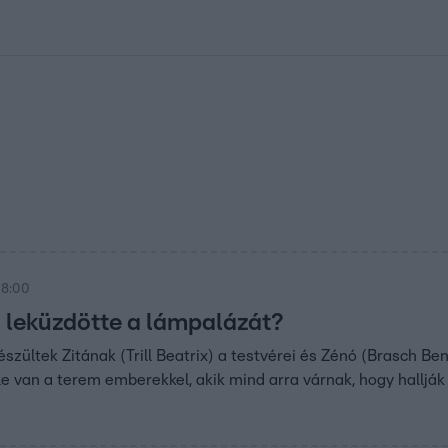
kolett
#
Időjárás
#
RTL műsor
#
Víz
#
Magyar Péter
#
Csillagjeg
 8:00
g leküzdötte a lámpalázát?
szültek Zitának (Trill Beatrix) a testvérei és Zénó (Brasch Be
ele van a terem emberekkel, akik mind arra várnak, hogy hallják