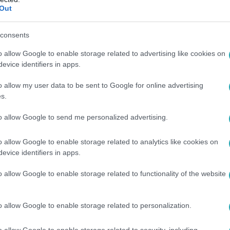
Out
latóit. André beismerte, hogy megcsalta Orsit. Szofi
 a Joe-val történtek miatt.
consents
o allow Google to enable storage related to advertising like cookies on
evice identifiers in apps.
 20:40
o allow my user data to be sent to Google for online advertising
hoz kellett segítségért fordulnia
s.
ori barátnőjét, hogy bújtassa el az anyja és Tamás elől… Ha a
to allow Google to send me personalized advertising.
y kíváncsi, akkor kattints ide!
o allow Google to enable storage related to analytics like cookies on
evice identifiers in apps.
o allow Google to enable storage related to functionality of the website
 20:40
o allow Google to enable storage related to personalization.
totta a bedrogozva segítségért könyörgő D
t, aki segítséget kért egykori barátaitól, amikor egy srác rávette
o allow Google to enable storage related to security, including