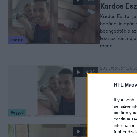
Kardos Esz
Kardos Eszter ja
babánál is apás 
beengedték a szü
közt színésznője
Fókusz
menni.
2021. február 5. 6:5
4:35
Kardos Esz
RTL Magy
Január 25-én meg
hogyan telnek a 
If you wish 
sensitive in
confirm you
Reggeli
continue se
information 
2019. augusztus 27
further disc
3:52