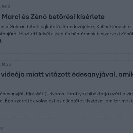
. 8:00
l Marci és Zénó betörési kísérlete
rni a Galaxis tehetségkutató főrendezőjéhez, Kollár Déneshez
tábjáról készített felvételeket és bűntársnak beszervezi Zénó
.
 14:26
 videója miatt vitázott édesanyjával, am
édesanyját, Piroskát (Udvaros Dorottya) hibáztatja azért a vide
ge. Épp szerették volna ezt az ellentétet tisztázni, amikor me
:18