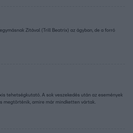
ymásnak Zitával (Trill Beatrix) az ágyban, de a forró
laxis tehetségkutató. A sok veszekedés után az események
és megtörténik, amire már mindketten vártak.