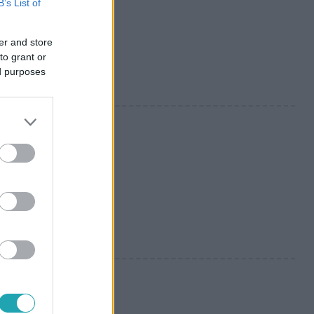
B’s List of
zsgát… Ha
er and store
to grant or
ed purposes