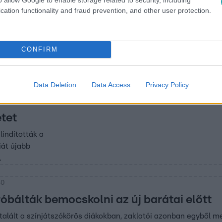
y kíváncsi, akkor kattints ide!
cation functionality and fraud prevention, and other user protection.
CONFIRM
 20:40
gozva
Data Deletion
Data Access
Privacy Policy
tet
lindították a
Diát újabb
.
40
óbálták bemocskolni az új barátai előtt
talált a színjátszókörös diákokban, zaklatói azonban egyből megp