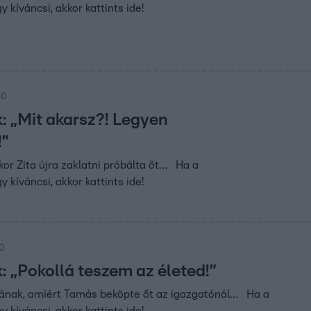
y kíváncsi, akkor kattints ide!
40
: „Mit akarsz?! Legyen
!”
or Zita újra zaklatni próbálta őt… Ha a
y kíváncsi, akkor kattints ide!
40
: „Pokollá teszem az életed!”
ának, amiért Tamás beköpte őt az igazgatónál… Ha a