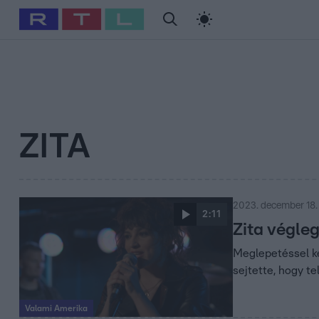
#
Babits Marcella
#
Szellő István
#
Most Wanted
#
Gallusz Ni
ZITA
2023. december 18.
2:11
Zita végle
Meglepetéssel ké
sejtette, hogy t
Valami Amerika