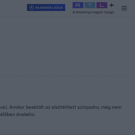
y
#
RTL+
#
Exek csatája 2026
#
Celeb vagyok, ments ki innen
#
H
nce). Amikor besétált az elsötétített színpadra, még nem
 élőben énekelni.