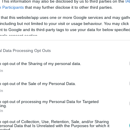
idaritásból buktak meg a pótvizsgán?
. This information may also be disclosed by us to third parties on the
IA
Participants
that may further disclose it to other third parties.
ott a puskájával, Diáék sem voltak hajlandóak folytatni a pótvi
 that this website/app uses one or more Google services and may gath
agy kíváncsi, kattints ide!
including but not limited to your visit or usage behaviour. You may click 
 to Google and its third-party tags to use your data for below specifi
ogle consent section.
l Data Processing Opt Outs
 20:40
i ezúttal Zitát vették célba
o opt-out of the Sharing of my personal data.
In
ászállt Diára ezúttal Zitát vette célba… Ha a
y kíváncsi, akkor kattints ide!
o opt-out of the Sale of my Personal Data.
In
to opt-out of processing my Personal Data for Targeted
ing.
In
 20:40
o opt-out of Collection, Use, Retention, Sale, and/or Sharing
ersonal Data that Is Unrelated with the Purposes for which it
ott Andréval
lected.