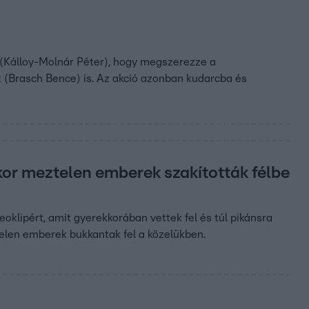
 (Kálloy-Molnár Péter), hogy megszerezze a
t (Brasch Bence) is. Az akció azonban kudarcba és
ikor meztelen emberek szakították félbe
oklipért, amit gyerekkorában vettek fel és túl pikánsra
ztelen emberek bukkantak fel a közelükben.