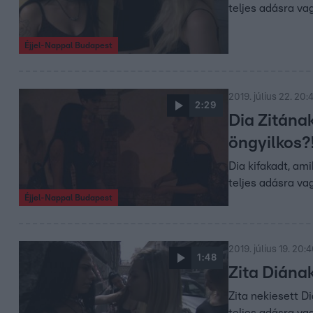
teljes adásra vag
Éjjel-Nappal Budapest
2019. július 22. 20:
2:29
Dia Zitának
öngyilkos?
Dia kifakadt, amik
teljes adásra vag
Éjjel-Nappal Budapest
2019. július 19. 20:
1:48
Zita Diának
Zita nekiesett Di