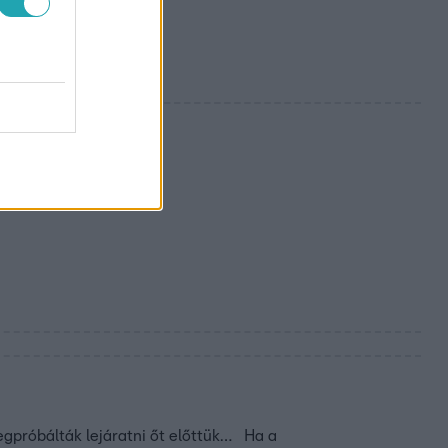
róbálták lejáratni őt előttük… Ha a