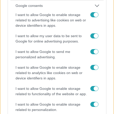
megjósolta, hogyan forgatja fel az életünket a
Google consents
mesterséges intelligencia
I want to allow Google to enable storage
Három éve ezen a napon adott interjút a Fókusznak Yuval
related to advertising like cookies on web or
Noah Harari.
device identifiers in apps.
I want to allow my user data to be sent to
Google for online advertising purposes.
I want to allow Google to send me
personalized advertising.
I want to allow Google to enable storage
related to analytics like cookies on web or
device identifiers in apps.
I want to allow Google to enable storage
related to functionality of the website or app.
Belföld
2022. november 3. 13:01
I want to allow Google to enable storage
related to personalization.
Harari: A Biblia, amit Orbán annyira szeret nem