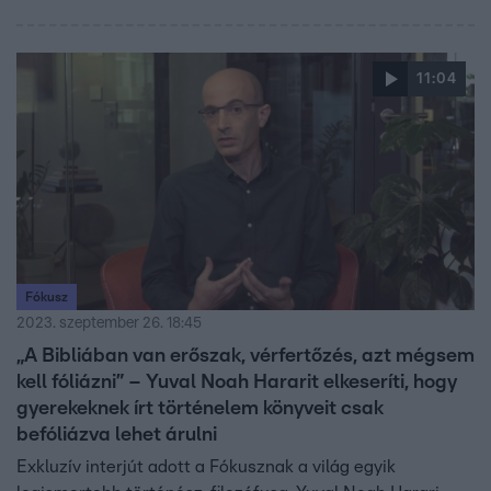
vonják felelősségre, de leszámolnak a populista
összeesküvés-elméletekkel és a messianisztikus
fantáziákkal is, helyette az ország alapító eszméinek
11:04
megvalósítására törekednek, amelyek a demokráciáról és
békéről szólnak.
Fókusz
2023. szeptember 26. 18:45
„A Bibliában van erőszak, vérfertőzés, azt mégsem
kell fóliázni” – Yuval Noah Hararit elkeseríti, hogy
gyerekeknek írt történelem könyveit csak
befóliázva lehet árulni
Exkluzív interjút adott a Fókusznak a világ egyik