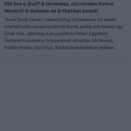
Mit hoz a jövő? A történész, aki minden fontos
témáról érdekesen és érthetően beszél
Yuval Noah Harari valószínűleg elutasítaná, ha valaki
intellektuális szupersztárnak hívná, pedig sok helyen így
írnak róla. Jelenleg a jeruzsálemi Héber Egyetem
Történettudományi Intézetének oktatója, történész,
hadtörténész, filozófus. Sokkal komolyabban kellene
vennünk a klímaváltozást. Mi veszélyezteti leginkább az
emberiség létét, a jövőnket, mekkora az esélye egy
esetleges világháborúnak? A híres sztártörténész Yuval
Noah Harari Budapesten adott interjút a Fókusznak!