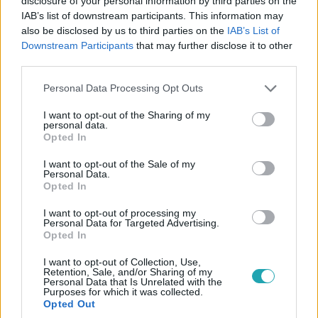
disclosure of your personal information by third parties on the
A világ legismertebb történész-filozófusának Yuval Noah
IAB’s list of downstream participants. This information may
Hararinak legújabb, gyerekeknek szóló könyveit is fóliázni
also be disclosed by us to third parties on the
IAB’s List of
Downstream Participants
that may further disclose it to other
kell, csak így kerülhetnek hazai forgalmazásba az
third parties.
úgynevezett gyermekvédelmi törvény szerint. Ezek
történelemkönyvek, amelyekben az író néhány mondat
Please note that this website/app uses one or more Google
Personal Data Processing Opt Outs
erejéig a szexuális másságról és a nemi szerepekről is ír.
services and may gather and store information including but
not limited to your visit or usage behaviour. You may click to
I want to opt-out of the Sharing of my
A Fókusznak adott interjújában Harari azt mondta, nem
personal data.
grant or deny consent to Google and its third-party tags to
hiszi, hogy Magyarországon a genderkérdés lenne a
Opted In
18:29
use your data for below specified purposes in below Google
legnagyobb probléma. A teljes interjút kedden este a
consent section.
I want to opt-out of the Sale of my
Fókuszban, illetve az rtl.hu-n lehet majd megnézni.
Personal Data.
Opted In
I want to opt-out of processing my
Personal Data for Targeted Advertising.
Opted In
I want to opt-out of Collection, Use,
Retention, Sale, and/or Sharing of my
Videó
Personal Data that Is Unrelated with the
Purposes for which it was collected.
2023. május 9. 6:56
Opted Out
Ezen a napon történt: a világhírű történész