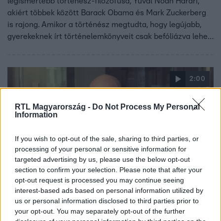
legismertebb történész-filozófusa, Yuval Noah Harari,
akiért többek között Barack Obama és Mark Zuckerberg
is rajong. Amikor a történész megtudta, hogy legújabb,
gyerekeknek írt történelemkönyveit csak befóliázva lehet
árulni a magyar könyvesboltokban, úgy döntött, interjút
szeretne adni az RTL-nek. A történész elkeseredett a
rendelkezés miatt, és a Fókuszon keresztül mondta el, mit
2:00
gondol a fóliázásról.
RTL Magyarország -
Do Not Process My Personal
Information
If you wish to opt-out of the sale, sharing to third parties, or
processing of your personal or sensitive information for
targeted advertising by us, please use the below opt-out
section to confirm your selection. Please note that after your
Kultúra
opt-out request is processed you may continue seeing
2023. szeptember 26. 9:17
interest-based ads based on personal information utilized by
us or personal information disclosed to third parties prior to
Harari elkeseredett amiatt, hogy befóliázták a
your opt-out. You may separately opt-out of the further
gyerekeknek szóló könyveit Magyarországon