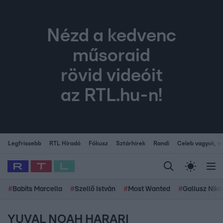
Nézd a kedvenc
műsoraid
rövid videóit
az RTL.hu-n!
Legfrissebb
RTL Híradó
Fókusz
Sztárhírek
Randi
Celeb vagyok, me
#
Babits Marcella
#
Szellő István
#
Most Wanted
#
Gallusz Niko
YUVAL NOAH HARARI