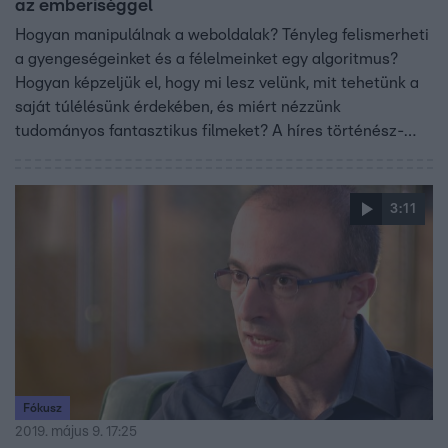
az emberiséggel
Hogyan manipulálnak a weboldalak? Tényleg felismerheti
a gyengeségeinket és a félelmeinket egy algoritmus?
Hogyan képzeljük el, hogy mi lesz velünk, mit tehetünk a
saját túlélésünk érdekében, és miért nézzünk
tudományos fantasztikus filmeket? A híres történész-
filozófus, Yuval Noah Harari három könyvet is írt az
emberiséget fenyegető víziókról, és a mai fiatalok
jövőjének kérdéseiről.
3:11
Fókusz
2019. május 9. 17:25