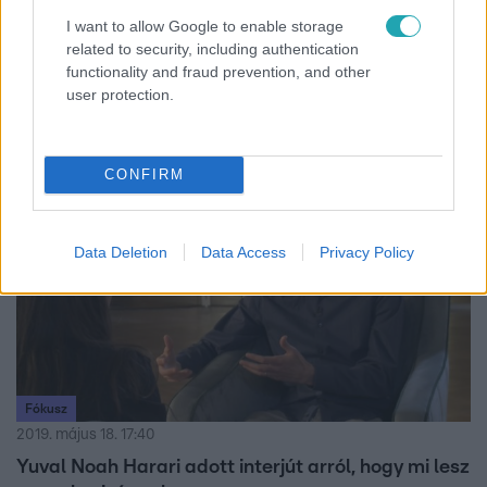
Magyarországon, nem magyarul íródott, akkor
I want to allow Google to enable storage
meg akar szabadulni a Bibliától is?
related to security, including authentication
functionality and fraud prevention, and other
Az izraeli történész erős kritikát fogalmazott a magyar
user protection.
miniszterelnökkel szemben.
CONFIRM
19:46
Data Deletion
Data Access
Privacy Policy
Fókusz
2019. május 18. 17:40
Yuval Noah Harari adott interjút arról, hogy mi lesz