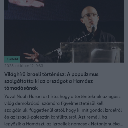
Külföld
2023. október 12. 9:33
Világhírű izraeli történész: A populizmus
szolgáltatta ki az országot a Hamász
támadásának
Yuval Noah Harari azt írta, hogy a történteknek az egész
világ demokráciái számára figyelmeztetésül kell
szolgálniuk, függetlenül attól, hogy ki mit gondol Izraelről
és az izraeli-palesztin konfliktusról. Azt reméli, ha
legyőzik a Hamászt, az izraeliek nemcsak Netanjahuékat