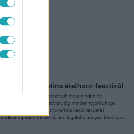
eón a La Tomatina ételharc-fesztivál
en fekvő Buñol faluban rendezik meg minden év
több ezer ember érkezett a világ minden tájáról, hogy
dobálás után több órás takarítás veszi kezdetét:
 paradicsompépet házaikról, ami legalább annyira látványos,