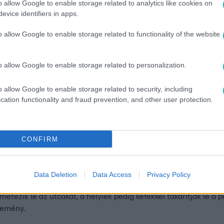
o allow Google to enable storage related to analytics like cookies on
evice identifiers in apps.
:22
nul megverték a metrón
o allow Google to enable storage related to functionality of the website
 férfit, videóra vették
o allow Google to enable storage related to personalization.
 tetszett a másik botrányos viselkedése és
o allow Google to enable storage related to security, including
cation functionality and fraud prevention, and other user protection.
. 20:11
CONFIRM
ák péppé egymást Spanyolországban – vid
aradicsomdobáló fesztivált a spanyolországi Valencia közeléb
olsó szerdáján. A 76. évfordulóját ünneplő eseményre idén is 
Data Deletion
Data Access
Privacy Policy
z minőségű paradicsommal harcoljanak. Az egyórás paradicsom
metezik le az utcákat, a helyiek pedig kefékkel takarítják le a
semény.