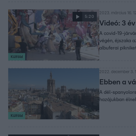
2023. március 16. 1
5:20
Videó: 3 év
A covid-19-járvá
végén, éjszaka a
albuferai piknik
Külföld
2022. december 3. 
Ebben a vár
A dél-spanyolors
hazájukban élne
Külföld