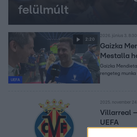
felülmúlt
2026. június 3. 8:30
2:20
Gaizka Men
Mestalla 
Gaizka Mendieta a
rengeteg munka h
UEFA
2025. november 24.
Villarreal 
UEFA
Bajnokok