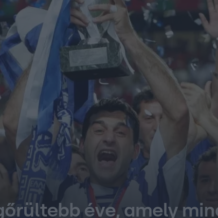
egőrültebb éve, amely mi