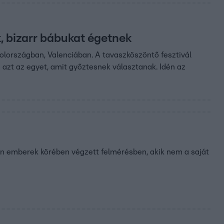
k, bizarr bábukat égetnek
olországban, Valenciában. A tavaszköszöntő fesztivál
e azt az egyet, amit győztesnek választanak. Idén az
yan emberek körében végzett felmérésben, akik nem a saját