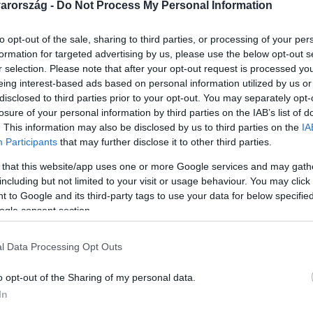
arország -
Do Not Process My Personal Information
to opt-out of the sale, sharing to third parties, or processing of your per
formation for targeted advertising by us, please use the below opt-out s
r selection. Please note that after your opt-out request is processed y
48
eing interest-based ads based on personal information utilized by us or
dezett lehet Alisson utódja a Liverpoolb
disclosed to third parties prior to your opt-out. You may separately opt-
losure of your personal information by third parties on the IAB’s list of
szurkolók nagyon nem örülnének neki, van egy olyan forgatókö
. This information may also be disclosed by us to third parties on the
IA
 És ebben az esetben olyasvalaki érkezhetne a helyére, aki ez
Participants
that may further disclose it to other third parties.
 that this website/app uses one or more Google services and may gath
including but not limited to your visit or usage behaviour. You may click 
 to Google and its third-party tags to use your data for below specifi
:17
ogle consent section.
, épségben kerület elő egy macska a leég
l Data Processing Opt Outs
teljes épségben találtak egy macskára egy leégett valenciai to
e túl, hogy elbújt az épület tűzcsap-fülkéjében. A tűzoltók n
o opt-out of the Sharing of my personal data.
 elsiratta kedvencét.
In