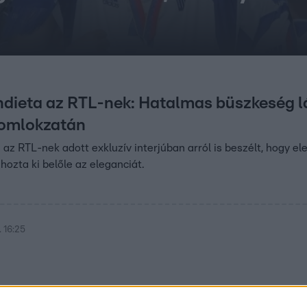
dieta az RTL-nek: Hatalmas büszkeség l
homlokzatán
z RTL-nek adott exkluzív interjúban arról is beszélt, hogy elei
ozta ki belőle az eleganciát.
 16:25
–