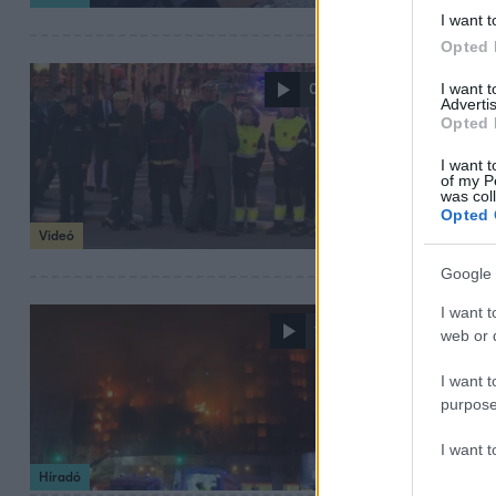
I want t
Opted 
2024. február 27. 11
I want 
0:45
Advertis
Letícia kir
Opted 
A spanyol király
I want t
épület egyik lak
of my P
was col
találkozott az el
Opted 
Videó
Google 
I want t
2024. február 23. 1
1:51
web or d
Daruval me
I want t
meghaltak
purpose
Hatalmas tűz ütö
I want 
épületet elboríto
Híradó
vannak, többeke