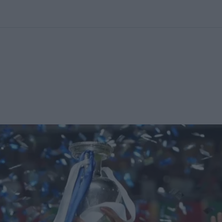
kolett
#
Időjárás
#
RTL műsor
#
Víz
#
Magyar Péter
#
Csillagjeg