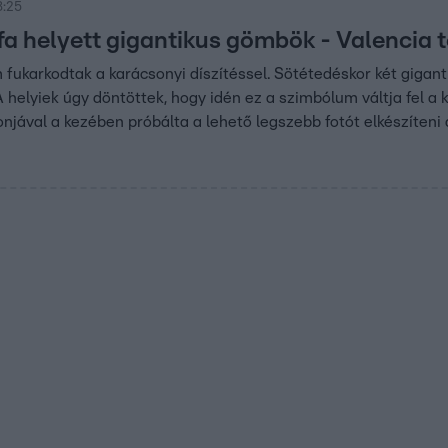
8:25
a helyett gigantikus gömbök - Valencia t
fukarkodtak a karácsonyi díszítéssel. Sötétedéskor két gigan
 A helyiek úgy döntöttek, hogy idén ez a szimbólum váltja fel
onjával a kezében próbálta a lehető legszebb fotót elkészíten