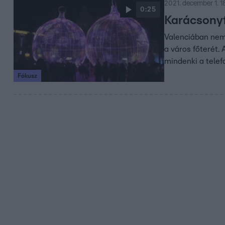
2021. december 1. 1
0:25
Karácsonyf
Valenciában nem 
a város főterét.
mindenki a telef
Fókusz