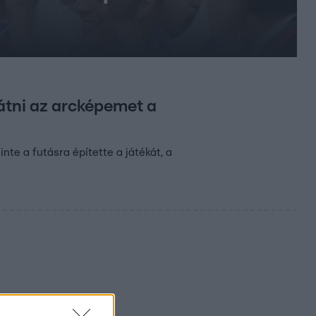
átni az arcképemet a
nte a futásra építette a játékát, a