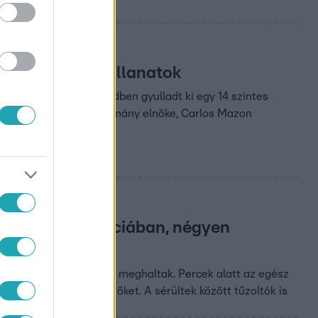
tek, videón a pillanatok
ait. A Campanar negyedben gyulladt ki egy 14 szintes
 valamint a valenciai kormány elnöke, Carlos Mazon
es házból Valenciában, négyen
an, legkevesebb négyen meghaltak. Percek alatt az egész
nan daruval hozták le őket. A sérültek között tűzoltók is
tek.