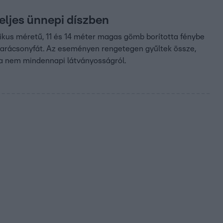
eljes ünnepi díszben
tikus méretű, 11 és 14 méter magas gömb borította fénybe
 a karácsonyfát. Az eseményen rengetegen gyűltek össze,
i a nem mindennapi látványosságról.