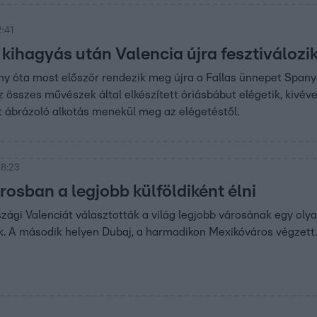
2:41
 kihagyás után Valencia újra fesztiválozi
ny óta most először rendezik meg újra a Fallas ünnepet Spany
z összes művészek által elkészített óriásbábut elégetik, kivév
et ábrázoló alkotás menekül meg az elégetéstől.
18:23
osban a legjobb külföldiként élni
zági Valenciát választották a világ legjobb városának egy ol
k. A második helyen Dubaj, a harmadikon Mexikóváros végzett.