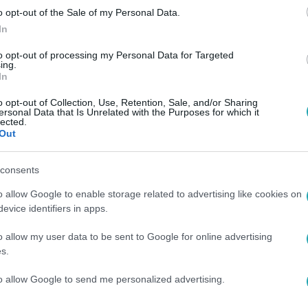
o opt-out of the Sale of my Personal Data.
In
:08
to opt-out of processing my Personal Data for Targeted
ing.
ályné és Fülöp király megható gesztust tet
In
i csapat hétfőn meglátogatta a hatalmas valenciai tűz áldozat
o opt-out of Collection, Use, Retention, Sale, and/or Sharing
ása még csütörtökön. Fülöp spanyol király és Letícia királynő,
ersonal Data that Is Unrelated with the Purposes for which it
lected.
sősegélynyújtókkal is.
Out
consents
o allow Google to enable storage related to advertising like cookies on
7:48
evice identifiers in apps.
ntették a lakókat a kigyulladt 14 emelet
o allow my user data to be sent to Google for online advertising
s.
tt ki egy 14 emeletes lakóházban a spanyolországi Valenciáb
to allow Google to send me personalized advertising.
tták a lángok, a tűz elől többen az erkélyekre menekültek, ahon
t még mindig keresnek. A városban háromnapos gyászt hirdet