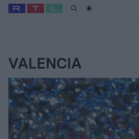
#
Babits Marcella
#
Szellő István
#
Most Wanted
#
Gallusz Ni
VALENCIA