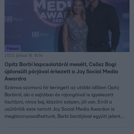
Fókusz
2023. június 16. 18:14
Opitz Barbi kapcsolatáról mesélt, Csősz Bogi
újdonsült párjával érkezett a Joy Social Media
Awardra
Számos szomorú hír keringett az utóbbi időben Opitz
Barbiról, aki a sajtóban és rajongóival is igyekezett
tisztázni, nincs baj, köszöni szépen, jól van. Erről a
csütörtök este tartott Joy Social Media Awardon is
megbizonyosodhattunk, Barbi barátjával együtt jelent
meg a gálán. Csősz Bogi is újdonsült párjával érkezett az
eseményre. Erős Antónia és Szellő István mellett pedig –