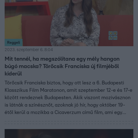
Reggeli
2023. szeptember 6. 8:04
Mit tennél, ha megszólítana egy mély hangon
búgó macska? Törőcsik Franciska új filmjéből
kiderül
Törőcsik Franciska biztos, hogy ott lesz a 6. Budapesti
Klasszikus Film Maratonon, amit szeptember 12-e és 17-e
között rendeznek Budapesten. Akik viszont mozivásznon
is látnák a színésznőt, azoknak jó hír, hogy október 19-
étől kerül a mozikba a Cicaverzum című film, ami egy
abszurd vígjáték Franciska és egy macska
főszereplésével – akinek Patkós Márton kölcsönözte a
hangját. A filmben olyan színészek szerepelnek még, mint