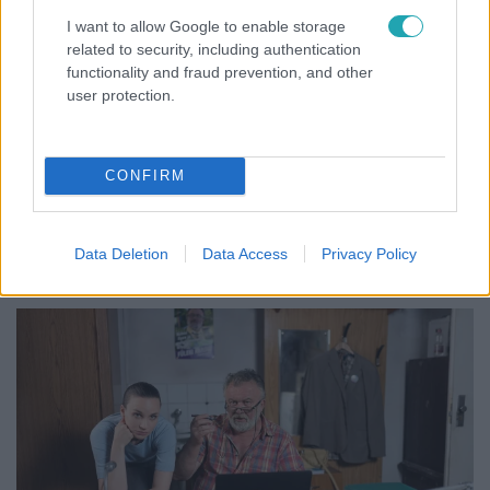
I want to allow Google to enable storage
Bulvár
related to security, including authentication
functionality and fraud prevention, and other
2025. március 8. 9:00
user protection.
Törőcsik Franciska élete, párja és szerepei: A mi kis
falunk sztárjának magánélete és karrierje​
Ismerd meg Törőcsik Franciska színésznő életét, párját,
CONFIRM
filmjeit és sorozatait, valamint bepillantást nyerhetsz
magánéletébe és A mi kis falunkban nyújtott alakításába
is!
Data Deletion
Data Access
Privacy Policy