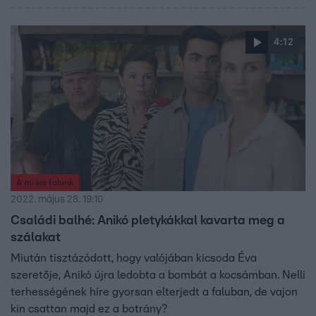
4:12
A mi kis falunk
2022. május 28. 19:10
Családi balhé: Anikó pletykákkal kavarta meg a
szálakat
Miután tisztázódott, hogy valójában kicsoda Éva
szeretője, Anikó újra ledobta a bombát a kocsámban. Nelli
terhességének híre gyorsan elterjedt a faluban, de vajon
kin csattan majd ez a botrány?