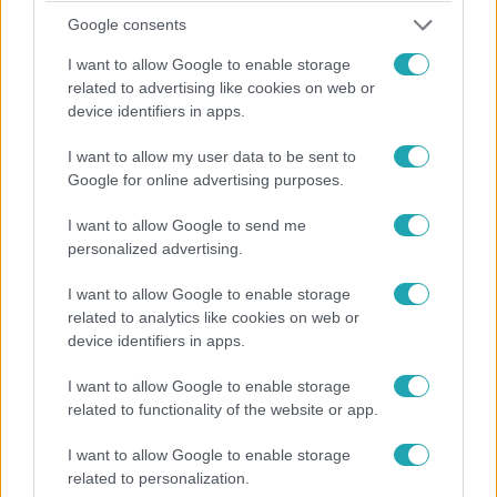
Google consents
I want to allow Google to enable storage
Fókusz
related to advertising like cookies on web or
2025. március 22. 9:21
device identifiers in apps.
Ezért könnyeztek sokan a Glamour-gálán – videón
a legszebb pillanatok
I want to allow my user data to be sent to
Google for online advertising purposes.
A 2025-ös Glamour gála nemcsak csillogás volt: rejtett
hősnők, megható pillanatok és egy sokkoló adat az
I want to allow Google to send me
olvasásról is középpontba került.
personalized advertising.
I want to allow Google to enable storage
related to analytics like cookies on web or
device identifiers in apps.
I want to allow Google to enable storage
related to functionality of the website or app.
I want to allow Google to enable storage
related to personalization.