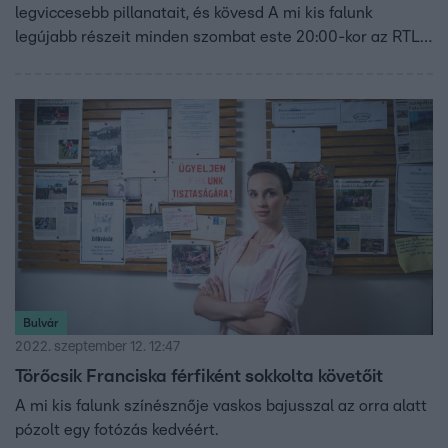
legviccesebb pillanatait, és kövesd A mi kis falunk
legújabb részeit minden szombat este 20:00-kor az RTL-
en!
Bulvár
2022. szeptember 12. 12:47
Törőcsik Franciska férfiként sokkolta követőit
A mi kis falunk színésznője vaskos bajusszal az orra alatt
pózolt egy fotózás kedvéért.