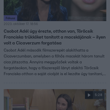
Fókusz
2023. október 17. 18:56
Csobot Adél úgy érezte, otthon van, Törőcsik
Franciska trükköket tanított a macskájának – ilyen
volt a Cicaverzum forgatása
Csobot Adél második filmszerepét alakíthatta a
Cicaverzumban, amelyben a főhős macskát három tanult
cica játszotta. Annyira meggyőzőek voltak a
forgatásokon, hogy a főszereplő lányt alakító Törőcsik
Franciska otthon a saját cicáját is el kezdte úgy tanítani,
ahogyan azt az állattrénerektől látta. A film Szeleczki
Rozália első nagyjátékfilmje.
5:28