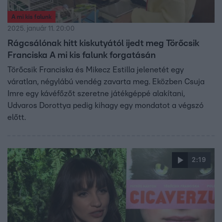
A mi kis falunk
2025. január 11. 20:00
Rágcsálónak hitt kiskutyától ijedt meg Törőcsik
Franciska A mi kis falunk forgatásán
Törőcsik Franciska és Mikecz Estilla jelenetét egy
váratlan, négylábú vendég zavarta meg. Eközben Csuja
Imre egy kávéfőzőt szeretne játékgéppé alakítani,
Udvaros Dorottya pedig kihagy egy mondatot a végszó
előtt.
2:19