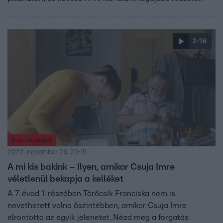
minden szombat este 20:00-kor az RTL-en!
2:16
A mi kis falunk
2022. november 26. 20:15
A mi kis bakink – Ilyen, amikor Csuja Imre
véletlenül bekapja a kelléket
A 7. évad 1. részében Törőcsik Franciska nem is
nevethetett volna őszintébben, amikor Csuja Imre
elrontotta az egyik jelenetet. Nézd meg a forgatás