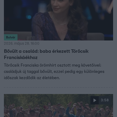
Bulvár
2026. május 28. 16:00
Bővült a család: baba érkezett Törőcsik
Franciskáékhoz
Törőcsik Franciska örömhírt osztott meg követőivel:
családjuk új taggal bővült, ezzel pedig egy különleges
időszak kezdődik az életében.
3:58