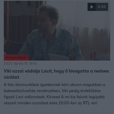
akiket közösségi média díjra jelöltek – az RTL
0:30
képernyősei közül Szabados Ágit, a Reggeli
műsorvezetőjét is díjazták, brandépítő kategóriában. Sőt,
idén egy különleges díjat is kiosztottak, méghozzá a
TikTok tanár kategóriában, amit Marik Laura vehetett át.
A mi kis falunk
2023. április 15. 19:10
Viki azzal vádolja Lacit, hogy ő hívogatta a nedves
cicákat
A falu közmunkásai igyekeznek kárt okozni magukban a
balesetbiztosítás reményében, Viki pedig érdeklődve
figyeli Laci vallomását. Kövesd A mi kis falunk legújabb
részeit minden szombat este 20:00-kor az RTL-en!