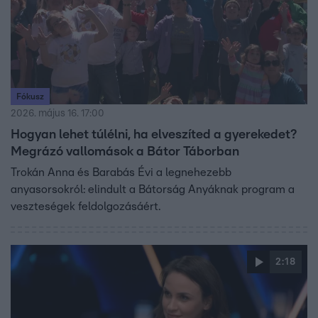
Fókusz
2026. május 16. 17:00
Hogyan lehet túlélni, ha elveszíted a gyerekedet?
Megrázó vallomások a Bátor Táborban
Trokán Anna és Barabás Évi a legnehezebb
anyasorsokról: elindult a Bátorság Anyáknak program a
veszteségek feldolgozásáért.
2:18