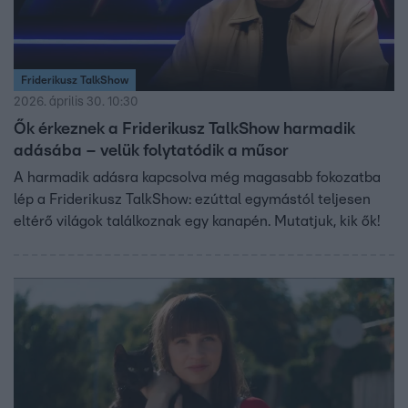
Friderikusz TalkShow
2026. április 30. 10:30
Ők érkeznek a Friderikusz TalkShow harmadik
adásába – velük folytatódik a műsor
A harmadik adásra kapcsolva még magasabb fokozatba
lép a Friderikusz TalkShow: ezúttal egymástól teljesen
eltérő világok találkoznak egy kanapén. Mutatjuk, kik ők!