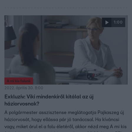
1:00
A mi kis falunk
2022. április 30. 8:00
Exkluzív: Viki mindenkiről kitálal az új
háziorvosnak?
A polgármester asszisztense meglátogatja Pajkaszeg új
háziorvosát, hogy ellássa pár jó tanáccsal. Ha kíváncsi
vagy, miket árul el a falu életéről, akkor nézd meg A mi kis