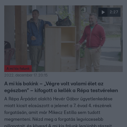
2:27
A mi kis falunk
2022. december 17. 20:15
A mi kis bakink – „Végre volt valami élet az
egészben” – kifogott a kellék a Répa testvéreken
A Répa Árpádot alakító Hevér Gábor ügyetlenkedése
miatt kicsit elcsúszott a jelenet a 7. évad 4. részének
forgatásán, amit már Mikecz Estilla sem tudott
megmenteni. Nézd meg a forgatás legviccesebb
pillanatait, és kövesd A mi kis falunk legújabb részeit