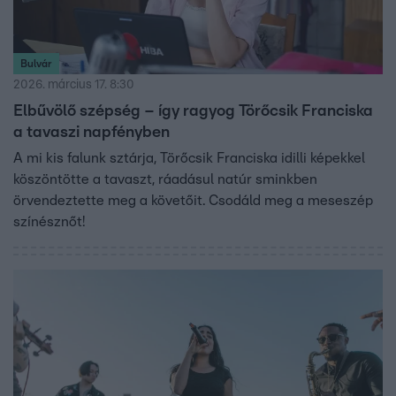
Bulvár
2026. március 17. 8:30
Elbűvölő szépség – így ragyog Törőcsik Franciska
a tavaszi napfényben
A mi kis falunk sztárja, Törőcsik Franciska idilli képekkel
köszöntötte a tavaszt, ráadásul natúr sminkben
örvendeztette meg a követőit. Csodáld meg a meseszép
színésznőt!