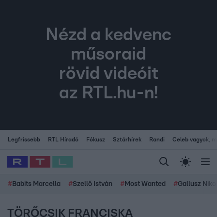
Nézd a kedvenc
műsoraid
rövid videóit
az RTL.hu-n!
Legfrissebb
RTL Híradó
Fókusz
Sztárhírek
Randi
Celeb vagyok, me
#
Babits Marcella
#
Szellő István
#
Most Wanted
#
Gallusz Niko
TÖRŐCSIK FRANCISKA