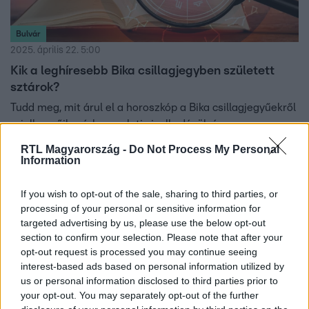
Bulvár
2025. április 22. 5:00
Kik a leghíresebb Bika csillagjegyben született
sztárok?
Tudd meg, mit árul el a horoszkóp a Bika csillagjegyűekről
– jellemzőik, párkapcsolati viselkedésük és
életszemléletük is kiderül!
RTL Magyarország -
Do Not Process My Personal
Information
If you wish to opt-out of the sale, sharing to third parties, or
0:55
processing of your personal or sensitive information for
targeted advertising by us, please use the below opt-out
section to confirm your selection. Please note that after your
opt-out request is processed you may continue seeing
interest-based ads based on personal information utilized by
us or personal information disclosed to third parties prior to
your opt-out. You may separately opt-out of the further