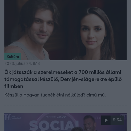
Udvaros Dorottya, Alföldi Róbert vagy Tordai Teri.
Franciska szerint a film a múltbéli traumák elengedéséről
és nehéz pártalálásról szól.
Kultúra
2023. július 24. 9:18
Ők játsszák a szerelmeseket a 700 milliós állami
támogatással készülő, Demjén-slágerekre épülő
filmben
Készül a Hogyan tudnék élni nélküled? című mű.
5:54