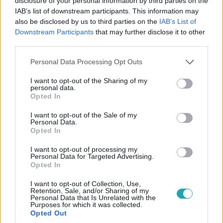
disclosure of your personal information by third parties on the
IAB’s list of downstream participants. This information may
also be disclosed by us to third parties on the
IAB’s List of
A mi kis falunk
Downstream Participants
that may further disclose it to other
2025. március 29. 20:15
third parties.
Törőcsik Franciska újra Pajkaszegen - Így tért
vissza Viki
Please note that this website/app uses one or more Google
Personal Data Processing Opt Outs
services and may gather and store information including but
A mi kis falunk 9. évadának 16. részében Stoki és Zsolt a
not limited to your visit or usage behaviour. You may click to
I want to opt-out of the Sharing of my
pajkaszegi tolvaj nyomába eredtek, és legnagyobb
personal data.
grant or deny consent to Google and its third-party tags to
Opted In
döbbenetükre a Törőcsik Franciska által alakított Vikit
use your data for below specified purposes in below Google
buktatták le.
consent section.
I want to opt-out of the Sale of my
Personal Data.
Opted In
I want to opt-out of processing my
7:01
Personal Data for Targeted Advertising.
Opted In
I want to opt-out of Collection, Use,
Retention, Sale, and/or Sharing of my
Personal Data that Is Unrelated with the
Purposes for which it was collected.
Opted Out