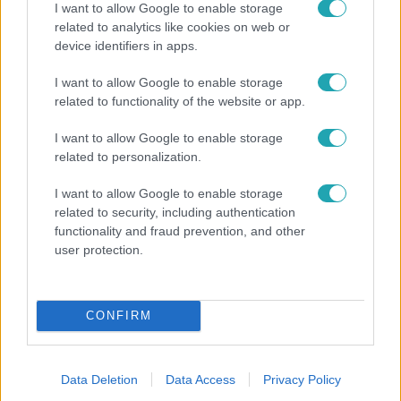
I want to allow Google to enable storage
Exkluzív felvételeket szerzett az RTL Híradó a 2016-os
related to analytics like cookies on web or
merényletről, amelyben két rendőr életveszélyesen
device identifiers in apps.
megsérült. A robbantásért életfogytiglanra ítélt férfi
ügyvédje most részben erre a felvételre hivatkozva kér
I want to allow Google to enable storage
related to functionality of the website or app.
perújítást, mondván: több gyanús alak is feltűnik a
képkockákon. Ráadásul szerinte furcsa körülmények
I want to allow Google to enable storage
között kerülhetett a helyszínre védence DNS-e. Végül
related to personalization.
éppen emiatt ítélték el a férfit.
I want to allow Google to enable storage
related to security, including authentication
functionality and fraud prevention, and other
user protection.
CONFIRM
Baleset-bűnügy
2023. május 31. 8:37
Data Deletion
Data Access
Privacy Policy
A Teréz körúti robbantás miatt életfogytiglanra