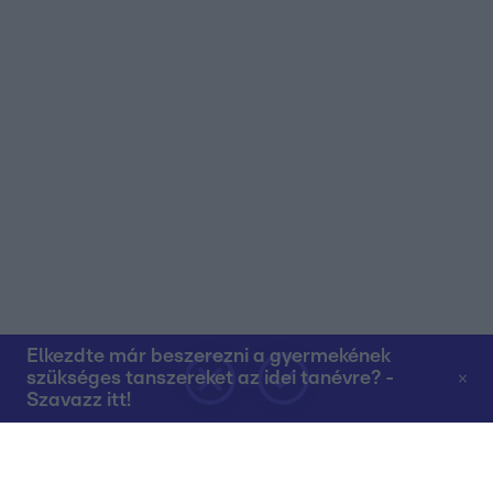
Elkezdte már beszerezni a gyermekének
szükséges tanszereket az idei tanévre? -
Szavazz itt!