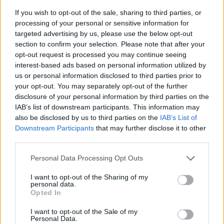
videón mutatjuk. A gyanúsított nem tett vallomást,
If you wish to opt-out of the sale, sharing to third parties, or
viszont panasszal élt a gyanúsítás és az őrizetbe vétel
processing of your personal or sensitive information for
ellen is. Az ügyészség kezdeményezte előzetes
targeted advertising by us, please use the below opt-out
2:21
letartóztatását.
section to confirm your selection. Please note that after your
opt-out request is processed you may continue seeing
interest-based ads based on personal information utilized by
us or personal information disclosed to third parties prior to
your opt-out. You may separately opt-out of the further
disclosure of your personal information by third parties on the
IAB’s list of downstream participants. This information may
also be disclosed by us to third parties on the
IAB’s List of
Downstream Participants
that may further disclose it to other
Videó
third parties.
2023. szeptember 24. 9:16
Please note that this website/app uses one or more Google
Personal Data Processing Opt Outs
Hét éve ilyenkor is robbantottak Magyarországon,
services and may gather and store information including but
rendőrök kerültek életveszélybe a távirányítású
not limited to your visit or usage behaviour. You may click to
I want to opt-out of the Sharing of my
personal data.
szöges bomba miatt
grant or deny consent to Google and its third-party tags to
Opted In
use your data for below specified purposes in below Google
2016. szeptember 24-én éjjel hatalmas robbanás rázta
consent section.
I want to opt-out of the Sale of my
meg Budapest belvárosát. A bulinegyedtől nem messze, a
Personal Data.