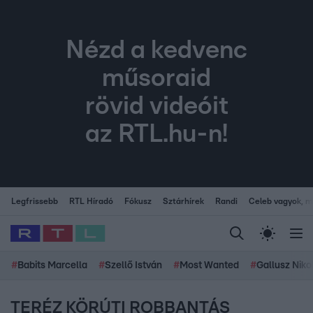
Nézd a kedvenc
műsoraid
rövid videóit
az RTL.hu-n!
Legfrissebb
RTL Híradó
Fókusz
Sztárhírek
Randi
Celeb vagyok, me
#
Babits Marcella
#
Szellő István
#
Most Wanted
#
Gallusz Niko
TERÉZ KÖRÚTI ROBBANTÁS