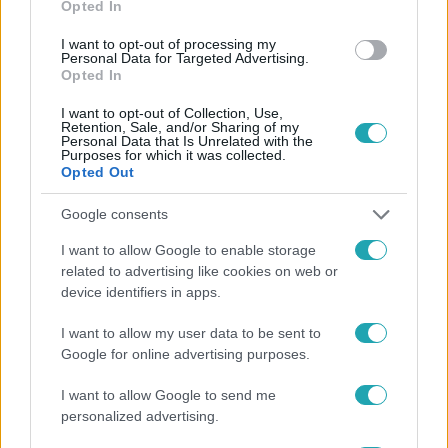
Teréz körúton egy üres üzlethelyiségnél robbant a
Opted In
távirányítású szöges bomba. Vantara László rendőr
I want to opt-out of processing my
törzsőrmester súlyosan, Andirkó Szabina rendőr
Personal Data for Targeted Advertising.
törzsőrmester életveszélyesen megsérült a
Opted In
detonációban. A feltételezett elkövetőt közel egy hónap
I want to opt-out of Collection, Use,
nyomozás után, október 19-én Keszthelyen fogták el a
Retention, Sale, and/or Sharing of my
2:46
Personal Data that Is Unrelated with the
Terrorelhárítási Központ munkatársai.
Purposes for which it was collected.
Opted Out
Google consents
I want to allow Google to enable storage
related to advertising like cookies on web or
device identifiers in apps.
I want to allow my user data to be sent to
Híradó
Google for online advertising purposes.
2023. június 2. 16:38
Soha nem látott videón a Teréz körúti robbantás,
I want to allow Google to send me
ami alapján perújrafelvételt kért az elítélt
personalized advertising.
robbantó