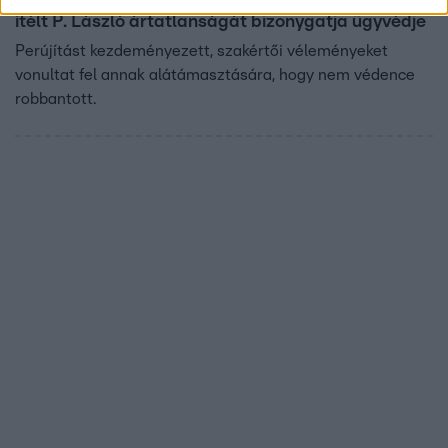
ítélt P. László ártatlanságát bizonygatja ügyvédje
Perújítást kezdeményezett, szakértői véleményeket
vonultat fel annak alátámasztására, hogy nem védence
robbantott.