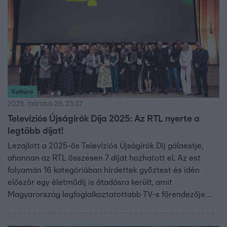
Kultúra
2025. március 26. 23:37
Televíziós Újságírók Díja 2025: Az RTL nyerte a
legtöbb díjat!
Lezajlott a 2025-ös Televíziós Újságírók Díj gálaestje,
ahonnan az RTL összesen 7 díjat hozhatott el. Az est
folyamán 16 kategóriában hirdettek győztest és idén
először egy életműdíj is átadásra került, amit
Magyarország legfoglalkoztatottabb TV-s főrendezője
vehetett át.