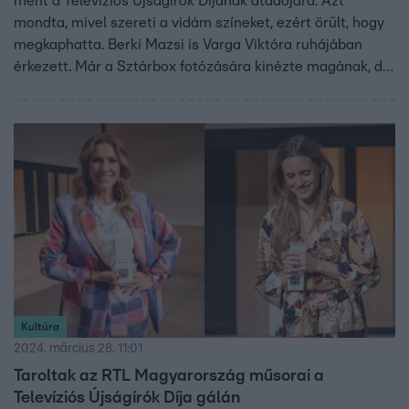
ment a Televíziós Újságírók Díjának átadójára. Azt
mondta, mivel szereti a vidám színeket, ezért örült, hogy
megkaphatta. Berki Mazsi is Varga Viktóra ruhájában
érkezett. Már a Sztárbox fotózására kinézte magának, de
akkor még nem tudta felvenni a túl sok szín miatt. Hogy
milyen ruhában érkezett Sztarenki Dóri és Barta Ágnes,
kiderül a videóból.
Kultúra
2024. március 28. 11:01
Taroltak az RTL Magyarország műsorai a
Televíziós Újságírók Díja gálán