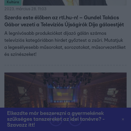
Kultúra
2023. március 28. 11:03
Szerda este élőben az rtl.hu-n! – Gundel Takács
Gábor vezeti a Televíziós Újságírók Díja gálaestjét
A legnívósabb produkciókat díjazó gálán számos
televíziós kategóriában hirdet győztest a zsűri. Mutatjuk
a legesélyesebb műsorokat, sorozatokat, műsorvezetőket
és színészeket!
Elkezdte már beszerezni a gyermekének
szükséges tanszereket az idei tanévre? -
Szavazz itt!