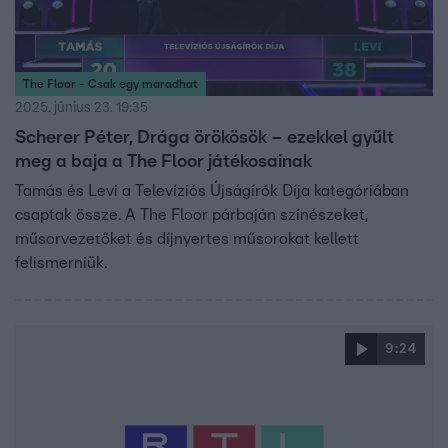
The Floor - Csak egy maradhat
2025. június 23. 19:35
Scherer Péter, Drága örökösök – ezekkel gyűlt
meg a baja a The Floor játékosainak
Tamás és Levi a Televíziós Újságírók Díja kategóriában
csaptak össze. A The Floor párbaján színészeket,
műsorvezetőket és díjnyertes műsorokat kellett
felismerniük.
9:24