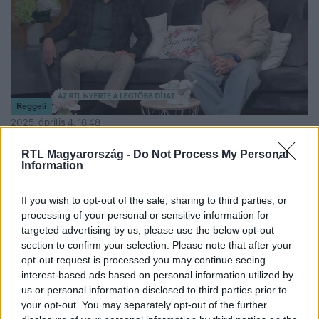
Reggeli
2025. április 4. 16:48
Az ugrás tarolt a díjátadón – Gundel Takács Gábor
RTL Magyarország -
Do Not Process My Personal
műsora lett a legjobb vetélkedő
Information
Hét díjjal az RTL lett a Televíziós Újságírók Díja 2025
legnagyobb nyertese. A legjobb vetélkedő díját Az ugrás
If you wish to opt-out of the sale, sharing to third parties, or
processing of your personal or sensitive information for
kapta, Gundel Takács Gábor és Bányai Gábor elárulták,
targeted advertising by us, please use the below opt-out
mitől lett ekkora siker a látványos, izgalmas műsor.
section to confirm your selection. Please note that after your
opt-out request is processed you may continue seeing
interest-based ads based on personal information utilized by
us or personal information disclosed to third parties prior to
11:28
your opt-out. You may separately opt-out of the further