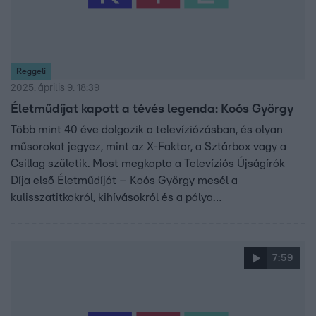
Reggeli
2025. április 9. 18:39
Életműdíjat kapott a tévés legenda: Koós György
Több mint 40 éve dolgozik a televíziózásban, és olyan
műsorokat jegyez, mint az X-Faktor, a Sztárbox vagy a
Csillag születik. Most megkapta a Televíziós Újságírók
Díja első Életműdíját – Koós György mesél a
kulisszatitkokról, kihívásokról és a pálya
legemlékezetesebb pillanatairól.
7:59