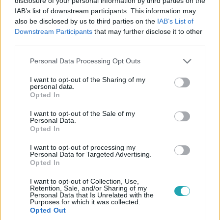
disclosure of your personal information by third parties on the
IAB’s list of downstream participants. This information may
also be disclosed by us to third parties on the
IAB’s List of
Downstream Participants
that may further disclose it to other
third parties.
Please note that this website/app uses one or more Google
Personal Data Processing Opt Outs
services and may gather and store information including but
not limited to your visit or usage behaviour. You may click to
I want to opt-out of the Sharing of my
Reggeli
personal data.
grant or deny consent to Google and its third-party tags to
2025. április 2. 6:17
Opted In
use your data for below specified purposes in below Google
Az RTL tarolt a Televíziós Újságírók Díján: A
consent section.
I want to opt-out of the Sale of my
Renitens is duplázott
Personal Data.
Opted In
A 12. Televíziós Újságírók Díján az RTL 7 elismerést
zsebelt be, köztük A Renitens is kiemelkedő sikert aratott.
I want to opt-out of processing my
Personal Data for Targeted Advertising.
Gáspár Kata meghatottan vette át a legjobb
Opted In
színésznőnek járó díjat, míg a sorozat showrunnere, Móré
Annamária az adaptáció különlegességéről mesélt.
I want to opt-out of Collection, Use,
Retention, Sale, and/or Sharing of my
Personal Data that Is Unrelated with the
Purposes for which it was collected.
Opted Out