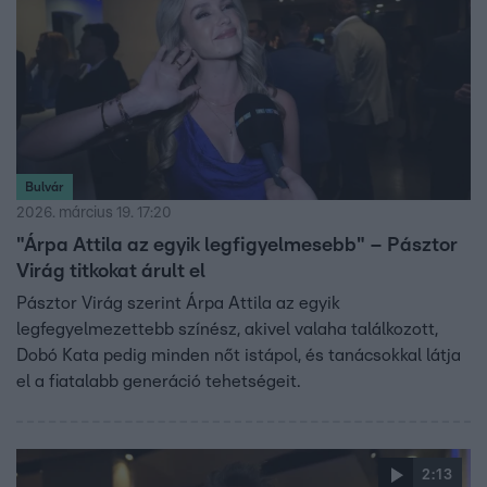
Bulvár
2026. március 19. 17:20
"Árpa Attila az egyik legfigyelmesebb" – Pásztor
Virág titkokat árult el
Pásztor Virág szerint Árpa Attila az egyik
legfegyelmezettebb színész, akivel valaha találkozott,
Dobó Kata pedig minden nőt istápol, és tanácsokkal látja
el a fiatalabb generáció tehetségeit.
2:13