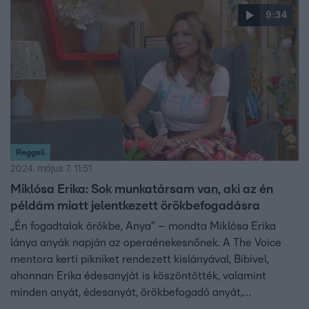
9:34
Reggeli
2024. május 7. 11:51
Miklósa Erika: Sok munkatársam van, aki az én
példám miatt jelentkezett örökbefogadásra
„Én fogadtalak örökbe, Anya” – mondta Miklósa Erika
lánya anyák napján az operaénekesnőnek. A The Voice
mentora kerti pikniket rendezett kislányával, Bibivel,
ahonnan Erika édesanyját is köszöntötték, valamint
minden anyát, édesanyát, örökbefogadó anyát,