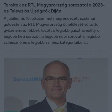
Taroltak az RTL Magyarország sorozatai a 2023-
as Televíziós Újságírók Díján
A jubileumi, 10. alkalommal megrendezett szakmai
gálaesten az RTL Magyarország öt jelölését váltotta
győzelemre. Többek között a legjobb gasztroreality, a
legjobb heti sorozat, a legjobb napi sorozat, a legjobb
színésznő és a legjobb színész kategóriáiban
diadalmaskodtak a csatorna jelöltjei.