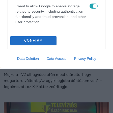
I want to allow Google to enable storage
related to security, including authentication
functionality and fraud prevention, and other
user protection.
CONFIRM
Bulvár
2025. március 27. 12:07
Data Deletion
Data Access
Privacy Policy
Majka finoman utalt a múltra – sokan értették a
célzást (VIDEÓ)
Majka a TV2 elhagyása után most elárulta, hogy
megérte-e váltani. „Az egyik legjobb döntésem volt” –
fogalmazott az X-Faktor zsűritagja.