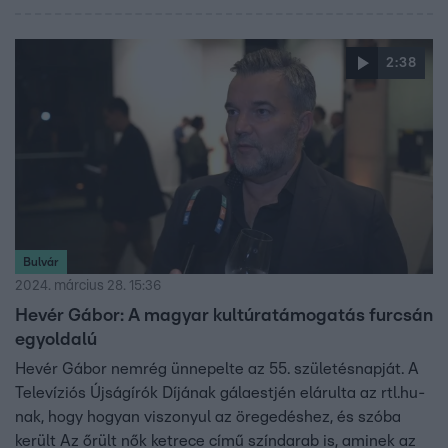
díjnak, de szerinte az csapatmunka volt. Az ötgyerekes
családapa azt is elárulta, hogyan lavíroz család és
magánélet között.
2:38
Bulvár
2024. március 28. 15:36
Hevér Gábor: A magyar kultúratámogatás furcsán
egyoldalú
Hevér Gábor nemrég ünnepelte az 55. születésnapját. A
Televíziós Újságírók Díjának gálaestjén elárulta az rtl.hu-
nak, hogy hogyan viszonyul az öregedéshez, és szóba
került Az őrült nők ketrece című színdarab is, aminek az