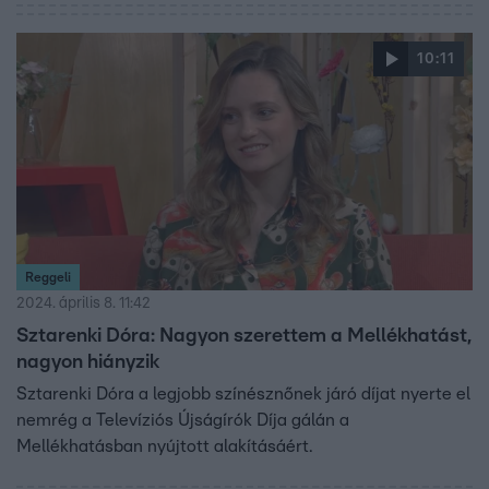
nevelőanyát. Miklósa Erika élete egyik legjobb
döntésének tartja, hogy örökbe fogadta Bibit: nem érti,
miért tabu a mai világban az örökbefogadás.
10:11
Reggeli
2024. április 8. 11:42
Sztarenki Dóra: Nagyon szerettem a Mellékhatást,
nagyon hiányzik
Sztarenki Dóra a legjobb színésznőnek járó díjat nyerte el
nemrég a Televíziós Újságírók Díja gálán a
Mellékhatásban nyújtott alakításáért.