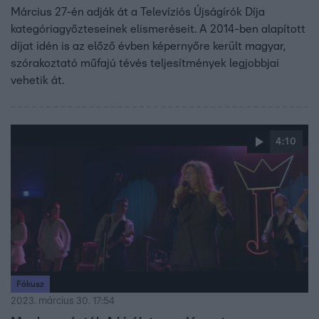
Március 27-én adják át a Televíziós Újságírók Díja
kategóriagyőzteseinek elismeréseit. A 2014-ben alapított
díjat idén is az előző évben képernyőre került magyar,
szórakoztató műfajú tévés teljesítmények legjobbjai
vehetik át.
4:10
Fókusz
2023. március 30. 17:54