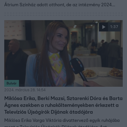
Átrium Színház adott otthont, de az intézmény 2024
nyarán végleg bezárja a kapuit. A mi kis falunk sztárja
erről is kifejtette a véleményét, és a színdarab által
közvetített másság elfogadásáról is mesélt.
1:37
Bulvár
2024. március 28. 14:54
Miklósa Erika, Berki Mazsi, Sztarenki Dóra és Barta
Ágnes ezekben a ruhakölteményekben érkezett a
Televíziós Újságírók Díjának átadójára
Miklósa Erika Varga Viktória divattervező egyik ruhájába