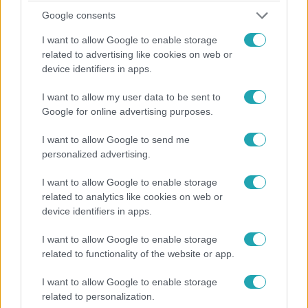
7:58
Google consents
I want to allow Google to enable storage
related to advertising like cookies on web or
device identifiers in apps.
I want to allow my user data to be sent to
Google for online advertising purposes.
I want to allow Google to send me
Fókusz
personalized advertising.
2025. március 28. 10:44
Tarolt az RTL a Televíziós Újságírók gáláján!
I want to allow Google to enable storage
related to analytics like cookies on web or
A 2025-ös Televíziós Újságírók gáláján tizenhat
device identifiers in apps.
kategóriában hirdettek nyertest: az RTL kiemelkedő
eredményt ért el, hiszen összesen hét elismerést vihetett
I want to allow Google to enable storage
haza!
related to functionality of the website or app.
I want to allow Google to enable storage
related to personalization.
1:34