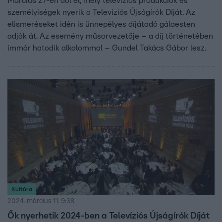
Március 27-én dől el, mely televíziós produkciók és
személyiségek nyerik a Televíziós Újságírók Díját. Az
elismeréseket idén is ünnepélyes díjátadó gálaesten
adják át. Az esemény műsorvezetője – a díj történetében
immár hatodik alkalommal – Gundel Takács Gábor lesz.
Kultúra
2024. március 11. 9:38
Ők nyerhetik 2024-ben a Televíziós Újságírók Díját