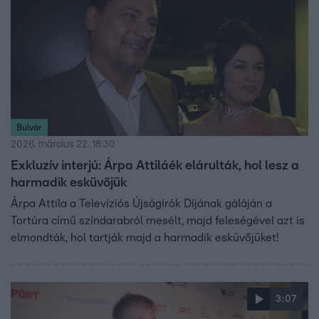
Bulvár
2026. március 22. 18:30
Exkluzív interjú: Árpa Attiláék elárulták, hol lesz a
harmadik esküvőjük
Árpa Attila a Televíziós Újságírók Díjának gáláján a
Tortúra című színdarabról mesélt, majd feleségével azt is
elmondták, hol tartják majd a harmadik esküvőjüket!
3:07