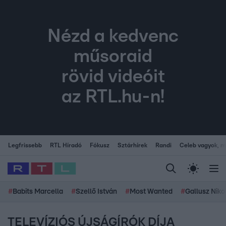
Nézd a kedvenc
műsoraid
rövid videóit
az RTL.hu-n!
Legfrissebb
RTL Híradó
Fókusz
Sztárhírek
Randi
Celeb vagyok, me
#
Babits Marcella
#
Szellő István
#
Most Wanted
#
Gallusz Niko
TELEVÍZIÓS ÚJSÁGÍRÓK DÍJA