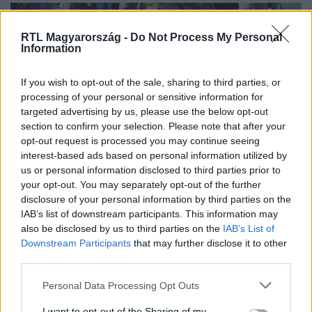
RTL Magyarország -
Do Not Process My Personal
Information
If you wish to opt-out of the sale, sharing to third parties, or
processing of your personal or sensitive information for
targeted advertising by us, please use the below opt-out
section to confirm your selection. Please note that after your
opt-out request is processed you may continue seeing
interest-based ads based on personal information utilized by
Belföld
us or personal information disclosed to third parties prior to
2023. július 4. 16:31
your opt-out. You may separately opt-out of the further
120 iskolában lehet majd szeptembertől
disclosure of your personal information by third parties on the
honvédelmet tanulni
IAB’s list of downstream participants. This information may
also be disclosed by us to third parties on the
IAB’s List of
Eddig 37 köznevelési és 83 szakképzési intézmény
Downstream Participants
that may further disclose it to other
jelezte, hogy érdekli őket a honvédelem tantárgy.
third parties.
Please note that this website/app uses one or more Google
Personal Data Processing Opt Outs
services and may gather and store information including but
not limited to your visit or usage behaviour. You may click to
I want to opt-out of the Sharing of my