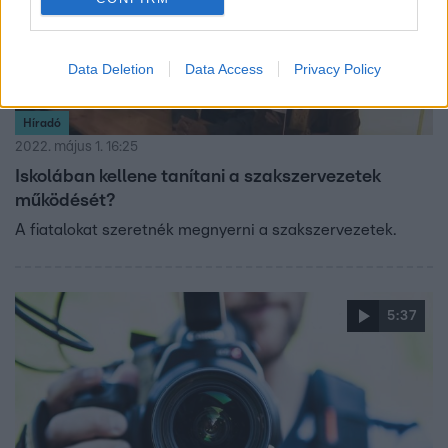
Data Deletion
Data Access
Privacy Policy
Híradó
2022. május 1. 16:25
Iskolában kellene tanítani a szakszervezetek
működését?
A fiatalokat szeretnék megnyerni a szakszervezetek.
5:37