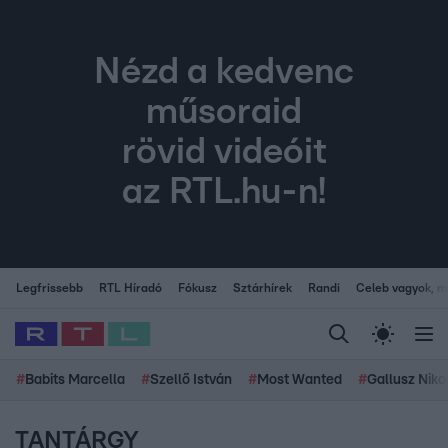
Nézd a kedvenc
műsoraid
rövid videóit
az RTL.hu-n!
Legfrissebb
RTL Híradó
Fókusz
Sztárhírek
Randi
Celeb vagyok, me
#
Babits Marcella
#
Szellő István
#
Most Wanted
#
Gallusz Niko
TANTÁRGY