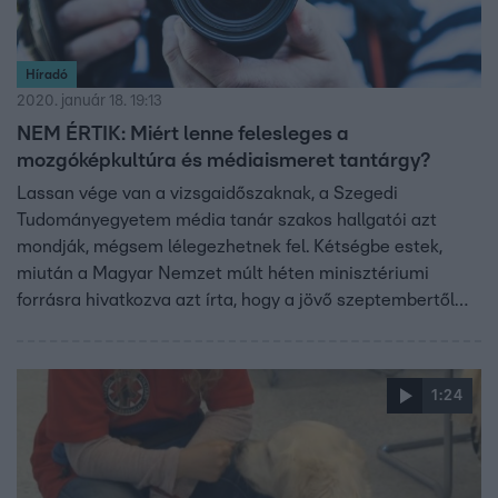
Híradó
2020. január 18. 19:13
NEM ÉRTIK: Miért lenne felesleges a
mozgóképkultúra és médiaismeret tantárgy?
Lassan vége van a vizsgaidőszaknak, a Szegedi
Tudományegyetem média tanár szakos hallgatói azt
mondják, mégsem lélegezhetnek fel. Kétségbe estek,
miután a Magyar Nemzet múlt héten minisztériumi
forrásra hivatkozva azt írta, hogy a jövő szeptembertől
érvényes, átdolgozott Nemzeti Alaptantervnek már nem
lesz része a mozgóképkultúra és médiaismeret tantárgy.
Egy média szakos hallgató, Nógrádi Claudia és egy tanár,
1:24
Baranyai Péter mondták el nekünk, mit gondolnak a
tantárgy megszüntetéséről. Leadkép: Terje Sollie, Pexels