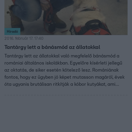
Híradó
2016. február 17. 17:40
Tantárgy lett a bánásmód az állatokkal
Tantárgy lett az állatokkal való megfelelő bánásmód a
romániai általános iskolákban. Egyelőre kísérleti jellegű
az oktatás, de siker esetén kötelező lesz. Romániának
fontos, hogy ez ügyben jó képet mutasson magáról, évek
óta ugyanis brutálisan ritkítják a kóbor kutyákat, ami
nemzetközi felháborodást keltett.