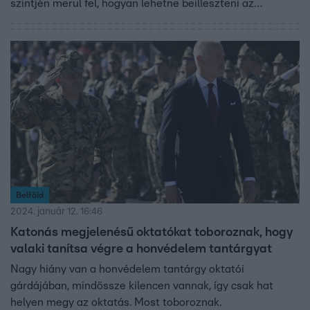
szintjén merül fel, hogyan lehetne beilleszteni az
iskolákba. Kökéndy Ákos, a Pesthidegkúti Waldorf Iskola
tanára szerint nem kérdés, hogy foglalkozni kell a
témával, de az igazi kihívás az, hogy a pedagógusok
értsék, miért használják a gyerekek az MI-t. Egy jó promt
létrehozásához például intelligens ember kell, aki jól tudja
megfogalmazni a kérdést, nyelvi intelligenciával
rendelkezik, és érti, mire van szüksége a diákoknak.
Fontos, hogy a tanárok válaszolni tudjanak arra a
kérdésre: miért tanuljon meg valamit a diák, ha az MI-től
is megkaphatja a választ.
Belföld
2024. január 12. 16:46
Katonás megjelenésű oktatókat toboroznak, hogy
valaki tanítsa végre a honvédelem tantárgyat
Nagy hiány van a honvédelem tantárgy oktatói
gárdájában, mindössze kilencen vannak, így csak hat
helyen megy az oktatás. Most toboroznak.