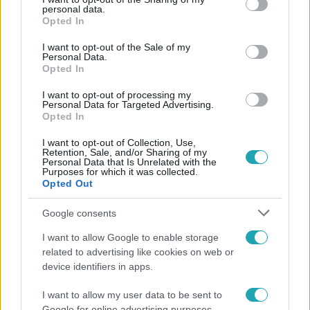
personal data.
grant or deny consent to Google and its third-party tags to
Opted In
use your data for below specified purposes in below Google
consent section.
I want to opt-out of the Sale of my
Personal Data.
Opted In
I want to opt-out of processing my
Personal Data for Targeted Advertising.
Opted In
Belföld
I want to opt-out of Collection, Use,
2023. február 15. 14:59
Retention, Sale, and/or Sharing of my
Personal Data that Is Unrelated with the
Új tantárgy jelenhet meg az iskolákban, vizsgára is
Purposes for which it was collected.
Opted Out
kötelezhetik a diákokat belőle
A cél az, hogy biztonságosabban közlekedjenek a
Google consents
gyerekek.
I want to allow Google to enable storage
related to advertising like cookies on web or
device identifiers in apps.
I want to allow my user data to be sent to
Google for online advertising purposes.