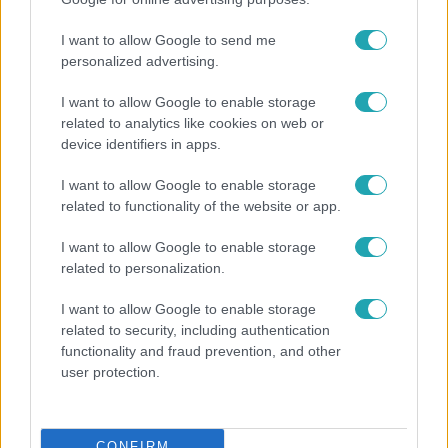
I want to allow Google to send me
personalized advertising.
I want to allow Google to enable storage
related to analytics like cookies on web or
device identifiers in apps.
Külföld
I want to allow Google to enable storage
2023. január 20. 21:00
related to functionality of the website or app.
Floridai képviselők megakadályozták, hogy
bevezessenek egy új, afroamerikai történelemről
I want to allow Google to enable storage
szóló tantárgyat a középiskolákban
related to personalization.
A Stop WOKE törvényre hivatkoznak.
I want to allow Google to enable storage
related to security, including authentication
functionality and fraud prevention, and other
user protection.
1:48
CONFIRM