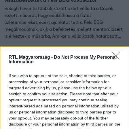
visszabeszéltek a Fels BBQ vállalkozói
Balogh Levente többek között azért vállalta a Cápák
között műsorát, hogy edukálhassa a fiatal
üzletembereket, ezért ajánlatot tett a Fels BBQ
megálmodóinak, akik a befektetés mellett mentorálásért
is érkeztek a műsorba. Amikor a vállalkozók határozott
ellenajánlattal álltak elő Leventének, Moldován András
érdeklődését is felkeltették.
RTL Magyarország -
Do Not Process My Personal
3:14
Information
If you wish to opt-out of the sale, sharing to third parties, or
processing of your personal or sensitive information for
targeted advertising by us, please use the below opt-out
section to confirm your selection. Please note that after your
opt-out request is processed you may continue seeing
interest-based ads based on personal information utilized by
us or personal information disclosed to third parties prior to
your opt-out. You may separately opt-out of the further
Cápák között
disclosure of your personal information by third parties on the
2024. május 12. 19:05