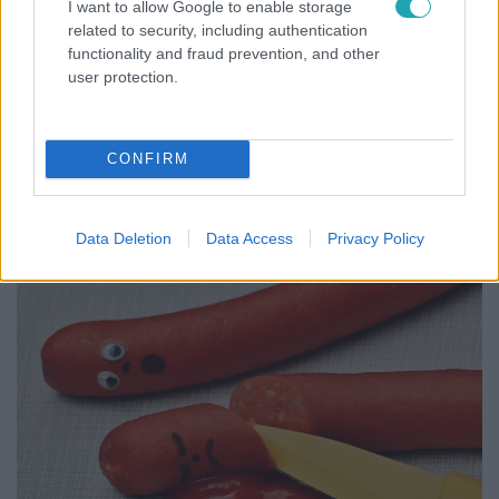
I want to allow Google to enable storage
related to security, including authentication
functionality and fraud prevention, and other
Külföld
user protection.
2023. augusztus 29. 11:00
Mekis szósz miatt késeltek halálra egy 16 éves
lányt
CONFIRM
Egy édes-savanyú szósz miatt kialakult vita után ölte
meg egy másik 16 éves lány.
Data Deletion
Data Access
Privacy Policy