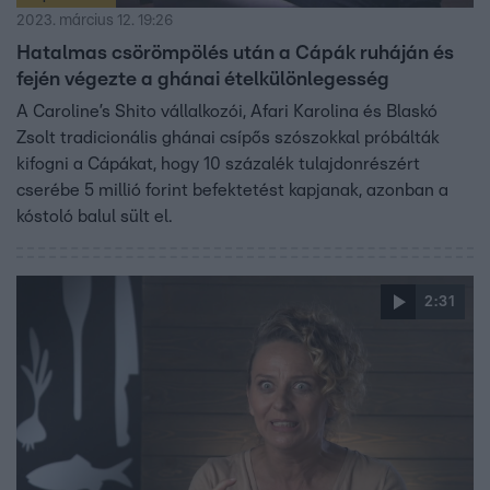
2023. március 12. 19:26
Hatalmas csörömpölés után a Cápák ruháján és
fején végezte a ghánai ételkülönlegesség
A Caroline’s Shito vállalkozói, Afari Karolina és Blaskó
Zsolt tradicionális ghánai csípős szószokkal próbálták
kifogni a Cápákat, hogy 10 százalék tulajdonrészért
cserébe 5 millió forint befektetést kapjanak, azonban a
kóstoló balul sült el.
2:31