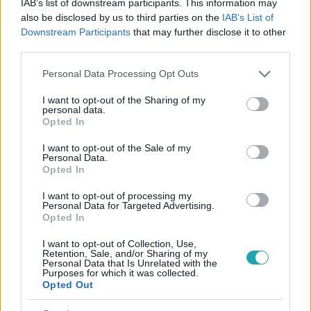
IAB’s list of downstream participants. This information may
„Olyanok vagytok, mint a Pál utcai fiúk” –
also be disclosed by us to third parties on the
IAB’s List of
kóstolóval is készültek a Fels BBQ megálmodói a
Downstream Participants
that may further disclose it to other
Cápáknak
third parties.
Bereznai Miklós, Bereznai Sámuel és Lakatos Áron
Please note that this website/app uses one or more Google
Personal Data Processing Opt Outs
különleges szósszal érkeztek a Cápák között stúdiójába.
services and may gather and store information including but
A 28 éves kétgyermekes apuka, Miklós kanadai
not limited to your visit or usage behaviour. You may click to
I want to opt-out of the Sharing of my
personal data.
grant or deny consent to Google and its third-party tags to
tanulmányai során inspirálódott, majd 3 éven át
Opted In
use your data for below specified purposes in below Google
fejlesztette tökéletesre receptjét testvérével és harmadik
consent section.
I want to opt-out of the Sale of my
üzlettársukkal. A brandépítésben szeretnének fejlődni,
Personal Data.
amihez 300 ezer forintra és mentorálásra lenne
Opted In
szükségük, cserébe pedig 3% részesedést ajánlottak Fels
2:39
I want to opt-out of processing my
BBQ vállalkozásukból.
Personal Data for Targeted Advertising.
Opted In
I want to opt-out of Collection, Use,
Retention, Sale, and/or Sharing of my
Personal Data that Is Unrelated with the
Purposes for which it was collected.
Opted Out