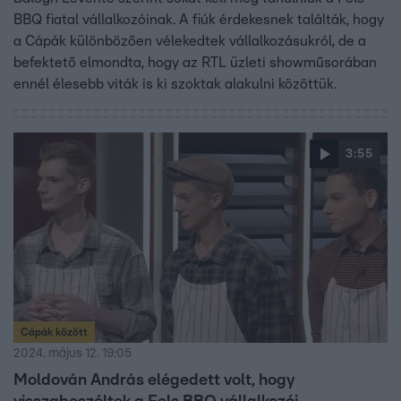
BBQ fiatal vállalkozóinak. A fiúk érdekesnek találták, hogy
a Cápák különbözően vélekedtek vállalkozásukról, de a
befektető elmondta, hogy az RTL üzleti showműsorában
ennél élesebb viták is ki szoktak alakulni közöttük.
3:55
Cápák között
2024. május 12. 19:05
Moldován András elégedett volt, hogy