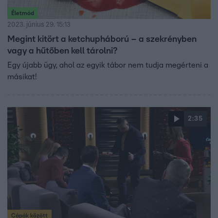
Életmód
2023. június 29. 15:13
Megint kitört a ketchupháború – a szekrényben
vagy a hűtőben kell tárolni?
Egy újabb ügy, ahol az egyik tábor nem tudja megérteni a
másikat!
2:35
Cápák között