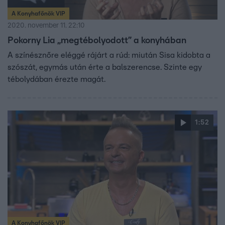
A Konyhafőnök VIP
2020. november 11. 22:10
Pokorny Lia „megtébolyodott” a konyhában
A színésznőre eléggé rájárt a rúd: miután Sisa kidobta a
szószát, egymás után érte a balszerencse. Szinte egy
tébolydában érezte magát.
1:52
A Konyhafőnök VIP