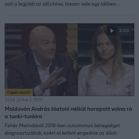
volt a legjobb az időzítése, hiszen vele egy időben
játszott a magyar válogatott Svájc ellen. Most volt a
negyedik forduló, és most szerepeltek olyanok, akik soha
életükben nem indultak hasonló versenyen.
3:00
Cápák között
2024. június 2. 19:10
Moldován András kóstoló nélkül harapott volna rá
a tunki-tunkira
Fehér Melindánál 2018-ban autoimmun betegséget
diagnosztizáltak, ezért el kellett engednie az állati