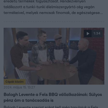
eredetű termékek fogyasztását. Rendezvényen
találkozott a tunki-tunki élelmiszergyártó cég vegán
termékeivel, melyek nemcsak finomak, de egészségesek
is. 2022-ben férjével megvásárolták az akkor már 5 éves
brandet, mellyel azóta bekerültek egy nagy nemzetközi
élelmiszerlánc polcaira is – ezzel nettó 35 millió forintos
1:34
árbevételt realizálva. Jelenleg skálázódni szeretnének,
melyhez 10 millió forintos befektetést kért Melinda a
Cápáktól 15% tulajdonrészért cserébe.
Cápák között
2024. május 15. 13:27
Balogh Levente a Fels BBQ vállalkozóinak: Súlyos
pénz ám a tanácsadás is
Balogh Levente szerint sokat kell még tanulniuk a Fels