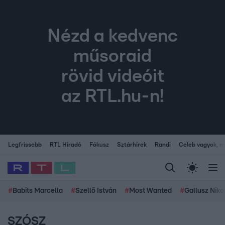
Nézd a kedvenc
műsoraid
rövid videóit
az RTL.hu-n!
Legfrissebb
RTL Híradó
Fókusz
Sztárhírek
Randi
Celeb vagyok, me
#
Babits Marcella
#
Szellő István
#
Most Wanted
#
Gallusz Niko
SZÓSZ