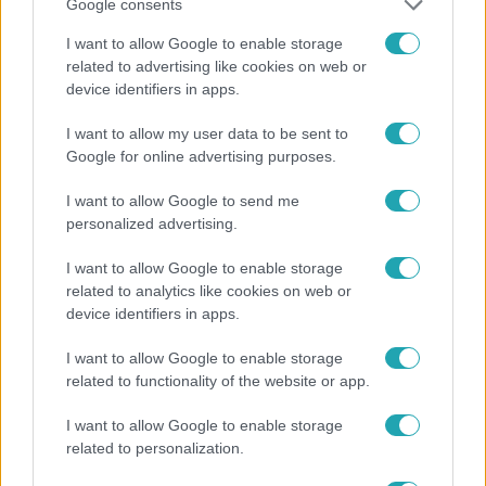
Google consents
Cápák között
I want to allow Google to enable storage
2024. május 12. 19:05
related to advertising like cookies on web or
Moldován András: Nem akarok veletek
device identifiers in apps.
beszélgetni, nem érdemlitek meg
I want to allow my user data to be sent to
Az Egri Chiliagok vállalkozást 8 évvel ezelőtt álmodta
Google for online advertising purposes.
meg Vörös Tamás, aki karácsonyra egy szószválogatást
kapott testvérétől. Azóta gyerekkori barátjával, Vreczenár
I want to allow Google to send me
personalized advertising.
Csabával 17 termékből álló palettát alkottak meg, amikkel
éttermekben, viszonteladóknál, üzletekben és
I want to allow Google to enable storage
rendezvényeken találkozhatunk országszerte. A pitch-et
related to analytics like cookies on web or
hallgatva Balogh Levente azon gondolkozott, hogy vajon
device identifiers in apps.
hol fogják elrontani az üzleti ajánlatot, de aztán gyorsan
kiderült, amivel cápatársa, Moldován András is
I want to allow Google to enable storage
egyetértett.
related to functionality of the website or app.
I want to allow Google to enable storage
related to personalization.