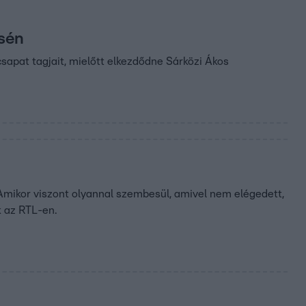
ésén
sapat tagjait, mielőtt elkezdődne Sárközi Ákos
Amikor viszont olyannal szembesül, amivel nem elégedett,
 az RTL-en.