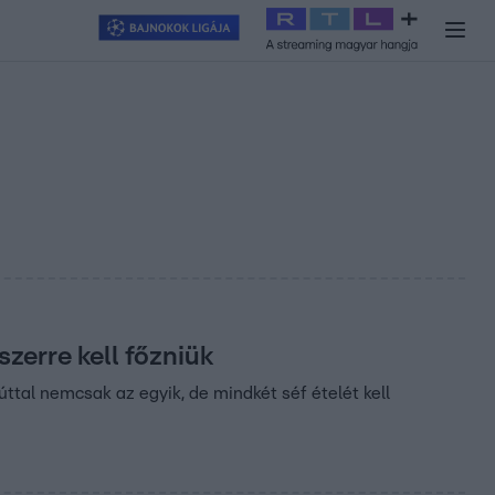
y
#
RTL+
#
Exek csatája 2026
#
Celeb vagyok, ments ki innen
#
H
zerre kell főzniük
úttal nemcsak az egyik, de mindkét séf ételét kell