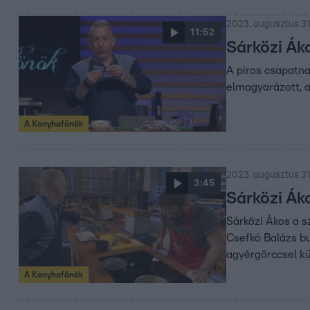
2023. augusztus 31
11:52
Sárközi Ák
A piros csapatna
elmagyarázott, a
A Konyhafőnök
2023. augusztus 31
3:45
Sárközi Ák
Sárközi Ákos a s
Csefkó Balázs bu
agyérgörccsel kü
A Konyhafőnök