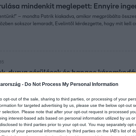
orulása mindenkit meglepett: Ennyire ing
ntünk!” – mondta Patrik kiakadva, amikor megpróbálta összesz
özben sokszor lemaradt, Evelintől kérdezgette, hogy mit kell c
:35
, durva sérülések és hangos káromkodá
arország -
Do Not Process My Personal Information
embe kellett nézniük Sárközi Ákos brutális tempójával, ráadá
to opt-out of the sale, sharing to third parties, or processing of your per
 szaladtak meg és még a mozzarellákból sem akart dekoratív luf
formation for targeted advertising by us, please use the below opt-out s
r selection. Please note that after your opt-out request is processed y
eing interest-based ads based on personal information utilized by us or
 21:45
disclosed to third parties prior to your opt-out. You may separately opt-
 kapok” - Tóth Vera bepánikolt a szimultá
losure of your personal information by third parties on the IAB’s list of