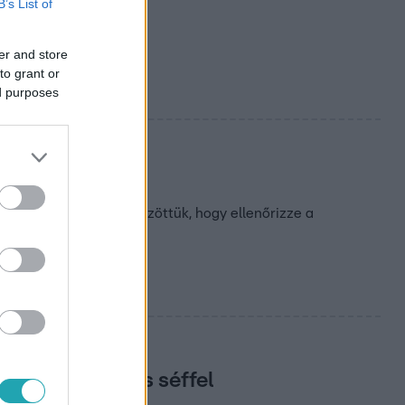
B’s List of
yira dobog a
er and store
to grant or
ed purposes
ön
nban a séf körbejárt közöttük, hogy ellenőrizze a
helin-csillagos séffel