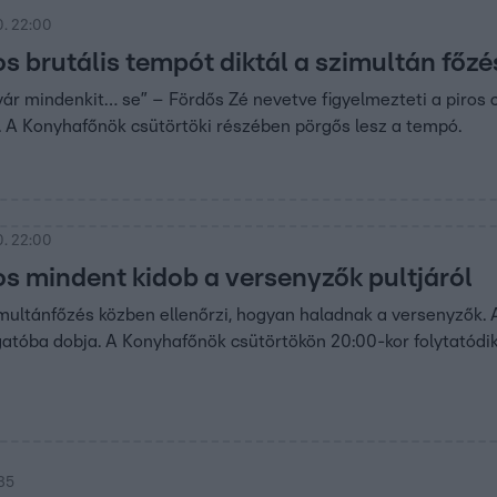
. 22:00
s brutális tempót diktál a szimultán főz
vár mindenkit… se” – Fördős Zé nevetve figyelmezteti a piros c
. A Konyhafőnök csütörtöki részében pörgős lesz a tempó.
. 22:00
os mindent kidob a versenyzők pultjáról
multánfőzés közben ellenőrzi, hogyan haladnak a versenyzők. 
atóba dobja. A Konyhafőnök csütörtökön 20:00-kor folytatódik
:35