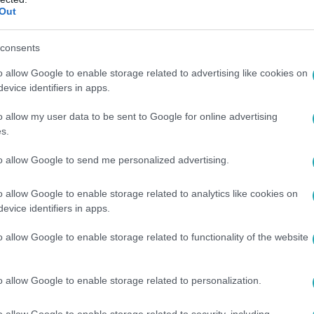
Out
 Szilárd nem fog kesztyűs kézzel bánni a versenyzőkkel! Részle
 következő részében az RTL Klubon.
consents
o allow Google to enable storage related to advertising like cookies on
evice identifiers in apps.
 18:10
aranyai Péter feladatán mindenki elvérzik
o allow my user data to be sent to Google for online advertising
s.
lyan feladatot hozott a versenyzőknek, amit a Konyhafőnök t
. Kedden jön a szimultán főzés!
to allow Google to send me personalized advertising.
o allow Google to enable storage related to analytics like cookies on
evice identifiers in apps.
o allow Google to enable storage related to functionality of the website
21:35
óri kikészült idegileg a szimultán főzéstő
o allow Google to enable storage related to personalization.
seredett, amikor már azt érezte, nem tudja utolérni magát főz
k sem tudott örülni a feszültségtől.
o allow Google to enable storage related to security, including