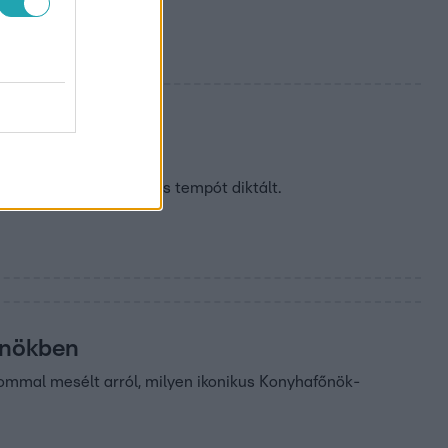
iuk a séf útán, aki gyors tempót diktált.
őnökben
alommal mesélt arról, milyen ikonikus Konyhafőnök-