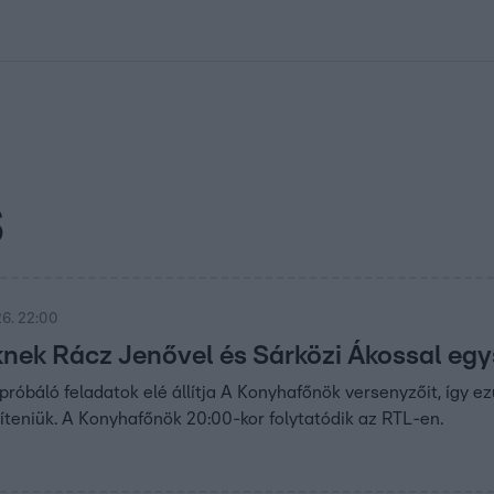
kolett
#
Időjárás
#
RTL műsor
#
Víz
#
Magyar Péter
#
Csillagjeg
S
6. 22:00
nek Rácz Jenővel és Sárközi Ákossal egys
róbáló feladatok elé állítja A Konyhafőnök versenyzőit, így ez
íteniük. A Konyhafőnök 20:00-kor folytatódik az RTL-en.