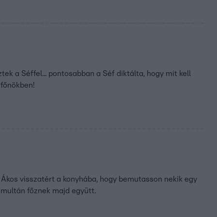
ek a Séffel... pontosabban a Séf diktálta, hogy mit kell
afőnökben!
 Ákos visszatért a konyhába, hogy bemutasson nekik egy
zimultán főznek majd együtt.