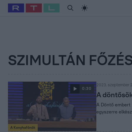
#
Babits Marcella
#
Szellő István
#
Most Wanted
#
Gallusz Ni
SZIMULTÁN FŐZÉ
2023. szeptember 2
0:30
A döntősök
A Döntő embert p
egyszerre elkész
A Konyhafőnök