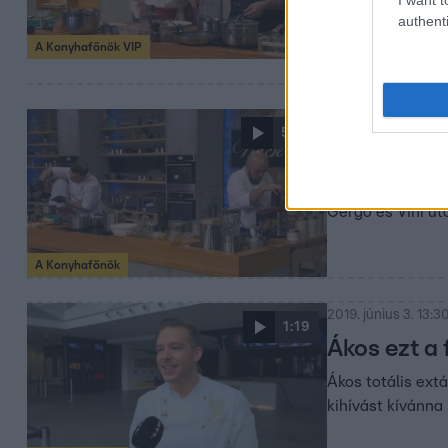
authenti
A Konyhafőnök VIP
2019. június 5. 19:3
5:07
A döntősök
Elérkezett a szim
Gergő és Vini ut
A Konyhafőnök
2019. június 3. 13:3
1:19
Ákos ezt a
Ákos totális ext
kihívást kívánna