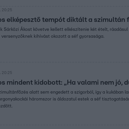
. 20:25
os elképesztő tempót diktált a szimultán 
k Sárközi Ákost követve kellett elkészítenie két ételt, ráadás
 versenyzőknek kihívást okozott a séf gyorsasága.
. 20:25
os mindent kidobott: „Ha valami nem jó, d
zimultánfőzés alatt sem engedett a szigorból, így a kukában l
rgonyakockái háromszor is áldozatul estek a séf tisztogatásán
zdött.