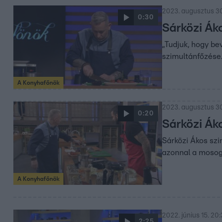
2023. augusztus 30
0:30
Sárközi Áko
„Tudjuk, hogy be
szimultánfőzése
A Konyhafőnök
2023. augusztus 30
0:20
Sárközi Ák
Sárközi Ákos szi
azonnal a mosog
A Konyhafőnök
2022. június 15. 20
2:25