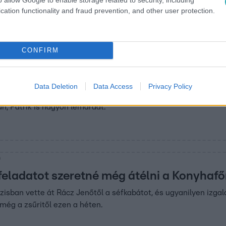
cation functionality and fraud prevention, and other user protection.
CONFIRM
5
 Sárközi Ákossal főztek!
Data Deletion
Data Access
Privacy Policy
ultán főzés ideje is. A döntősöknek óriási hajrában kellett futn
án, Patrik is nagyon lemaradt.
0
 feladatot szeretné még átélni a Konyhaf
ázisban vette át Rácz Jenőtől a séfkabátot, és ugyanilyen izg
 még a zsűritől ezen a héten.