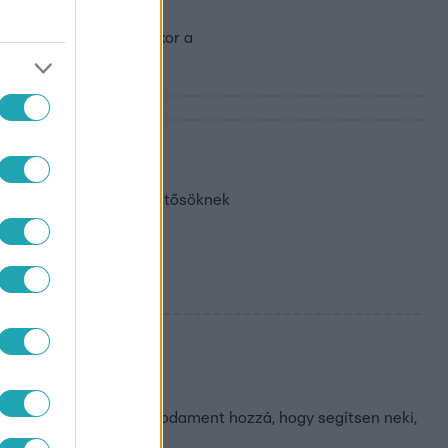
tek péntek este 20:10-kor a
? (08.11.)
örténetében eddig a döntősöknek
l
és közben. Végül a séf odament hozzá, hogy segítsen neki,