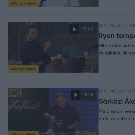
A Konyhafőnök
2018. május 10. 19:1
15:09
Ilyen temp
Hihetetlen sebes
csinálniuk, ők p
A Konyhafőnök
2018. május 3. 19:0
13:14
Sárközi Ák
Mindhárom verse
ételt. Azonban m
A Konyhafőnök