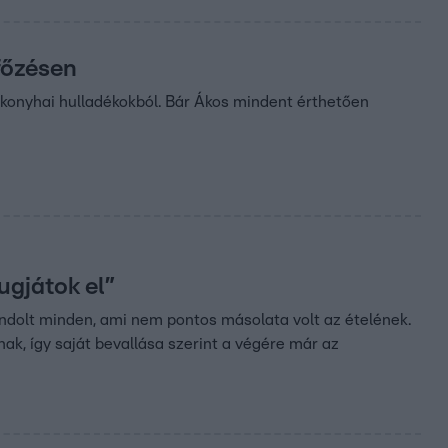
főzésen
ul konyhai hulladékokból. Bár Ákos mindent érthetően
ugjátok el”
andolt minden, ami nem pontos másolata volt az ételének.
ak, így saját bevallása szerint a végére már az