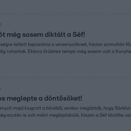
0
ót még sosem diktált a Séf!
ségre kellett kapcsolnia a versenyzőknek, hiszen szimultán főzt
edig rohantak. Ekkora őrületes tempó még sosem volt a Konyh
5
os meglepte a döntősöket!
nyző majd kiugrott a bőréből, amikor meglátták, hogy Sárközi
ég ezután is volt miért meglepődniük, hiszen a Séf közölte: s