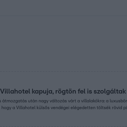
kolett
#
Időjárás
#
RTL műsor
#
Víz
#
Magyar Péter
#
Csillagjeg
Villahotel kapuja, rögtön fel is szolgált
s átmozgatás után nagy változás várt a villalakókra: a luxusbö
, hogy a Villahotel külsős vendégei elégedetten töltsék rövid p