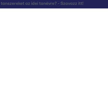
nszereket az idei tanévre? - Szavazz itt!
Kapcsolat
RTL Group Beszál
Magatartási Kó
az RTL+-on
Vállalati hírek
RTL Magyarorszá
Partneri Alapelv
Kvíz Adatvédelem
Kommentelési s
RTL Group Magatartási Kódex
Küldj be te is hírt
kezés