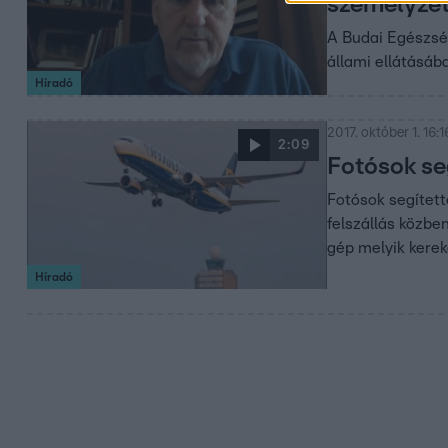
személyze
A Budai Egészsé
állami ellátásáb
Híradó
2017. október 1. 16:1
2:09
Fotósok se
Fotósok segített
felszállás közbe
gép melyik kereke
Híradó