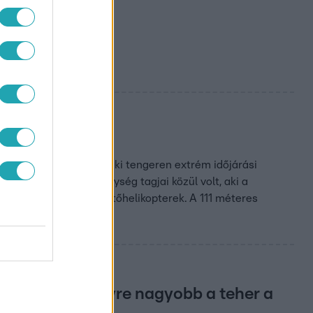
llt a reggeli műszak.
ál
ndított, miután az Északi tengeren extrém időjárási
gas hullámok. A legénység tagjai közül volt, aki a
égben felvettek a mentőhelikopterek. A 111 méteres
sodródik.
osbodnak, egyre nagyobb a teher a