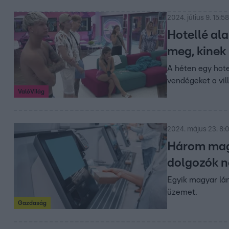
2024. július 9. 15:58
Hotellé ala
meg, kinek 
A héten egy hote
vendégeket a vill
ValóVilág
2024. május 23. 8:0
Három magy
dolgozók né
Egyik magyar lán
üzemet.
Gazdaság