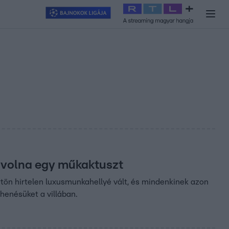
y
#
RTL+
#
Exek csatája 2026
#
Celeb vagyok, ments ki innen
#
H
ak volna egy műkaktuszt
rtön hirtelen luxusmunkahellyé vált, és mindenkinek azon
ihenésüket a villában.