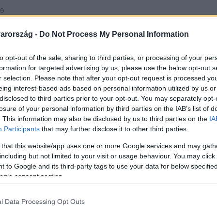
39
 késett volna a WizzAir gépe, de közben l
arország -
Do Not Process My Personal Information
 így végül öt órát késett
to opt-out of the sale, sharing to third parties, or processing of your per
ia WizzAir gépének és utasainak, amíg a következő műszak me
formation for targeted advertising by us, please use the below opt-out s
r selection. Please note that after your opt-out request is processed y
eing interest-based ads based on personal information utilized by us or
disclosed to third parties prior to your opt-out. You may separately opt-
:12
losure of your personal information by third parties on the IAB’s list of
. This information may also be disclosed by us to third parties on the
IA
ogy faarccal elsétálnak az őrök, miközben
Participants
that may further disclose it to other third parties.
gy menekültközpontot
 that this website/app uses one or more Google services and may gath
racokat gyújtottak fel, így tiltakoztak a kitoloncolásuk ellen
including but not limited to your visit or usage behaviour. You may click 
 A tűzben 39 ember halt meg.
 to Google and its third-party tags to use your data for below specifi
ogle consent section.
l Data Processing Opt Outs
5. 16:01