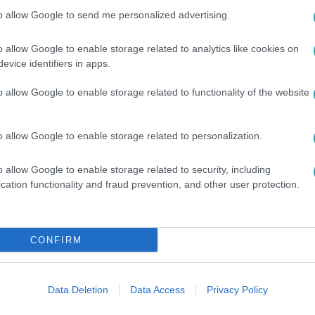
ja a csomagjaikat
to allow Google to send me personalized advertising.
k másnap reggel szállították be az átadóba, miután munkába á
o allow Google to enable storage related to analytics like cookies on
evice identifiers in apps.
o allow Google to enable storage related to functionality of the website
5
o allow Google to enable storage related to personalization.
ő felvételek a norvégiai Alesund partjain
rika nevű holland teherhajó 12 fős személyzete segélyhívást i
o allow Google to enable storage related to security, including
lálkoztak. A parti őrség felvételén jól látszanak a 15 méter ma
cation functionality and fraud prevention, and other user protection.
 a többséget a hajó fedélzetéről evakuálták, de mindenkit éps
ly jachtokat szállít, most személyzet nélkül a szárazföld felé 
CONFIRM
6:09
Data Deletion
Data Access
Privacy Policy
PÉTER PÁL: Ahogy a betegállapotok súly