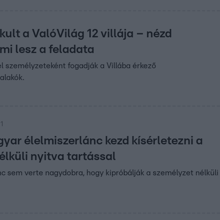
kult a ValóVilág 12 villája – nézd
mi lesz a feladata
l személyzeteként fogadják a Villába érkező
alakók.
1
ar élelmiszerlánc kezd kísérletezni a
lküli nyitva tartással
c sem verte nagydobra, hogy kipróbálják a személyzet nélküli