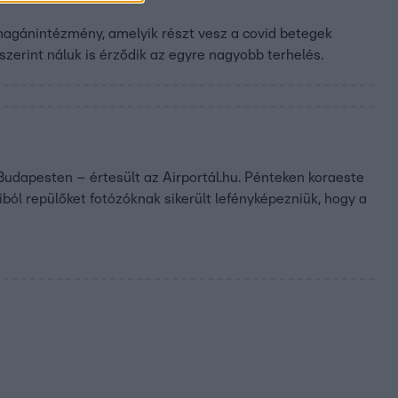
agánintézmény, amelyik részt vesz a covid betegek
szerint náluk is érződik az egyre nagyobb terhelés.
Budapesten – értesült az Airportál.hu. Pénteken koraeste
ból repülőket fotózóknak sikerült lefényképezniük, hogy a