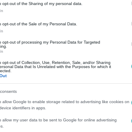
o opt-out of the Sharing of my personal data.
 jelzőt aggatta Meghan Markle-re a palot
In
emélyzetének egyes volt tagjai szerint olyan pocsék dolog vo
lubjának nevezik magukat.
o opt-out of the Sale of my Personal Data.
In
to opt-out of processing my Personal Data for Targeted
ing.
In
9. 12:44
o opt-out of Collection, Use, Retention, Sale, and/or Sharing
ersonal Data that Is Unrelated with the Purposes for which it
ott a Buckingham-
lected.
Out
mélyzete a királynőtől
lakott ott az uralkodó.
consents
o allow Google to enable storage related to advertising like cookies on
evice identifiers in apps.
36
o allow my user data to be sent to Google for online advertising
s.
 éjszakázott 150-200 utas, mert hazament