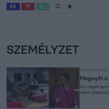
#
Babits Marcella
#
Szellő István
#
Most Wanted
#
Gallusz Ni
SZEMÉLYZET
2024. július 9. 19:21
Megnyílt a 
Egy reggeli gyor
kellett dolgoznia
ValóVilág