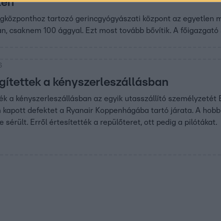
ten
gközponthoz tartozó gerincgyógyászati központ az egyetlen m
an, csaknem 100 ággyal. Ezt most tovább bővítik. A főigazgató 
6
gítettek a kényszerleszállásban
ék a kényszerleszállásban az egyik utasszállító személyzetét 
n kapott defektet a Ryanair Koppenhágába tartó járata. A hobbi
 sérült. Erről értesítették a repülőteret, ott pedig a pilótákat.