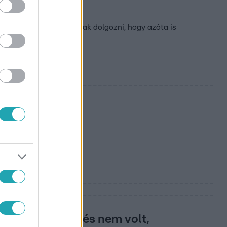
a személyzete
lt Harrynek és Meghannak dolgozni, hogy azóta is
 a személyzet és nem volt,