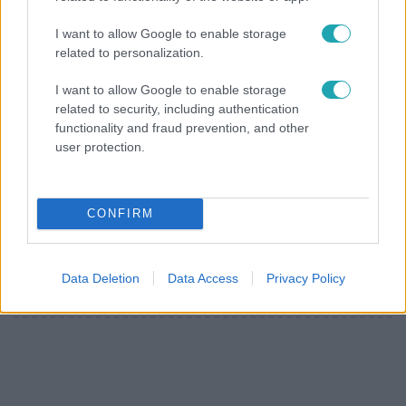
I want to allow Google to enable storage
related to personalization.
I want to allow Google to enable storage
related to security, including authentication
Fókusz
functionality and fraud prevention, and other
2018. augusztus 17. 17:30
user protection.
Óriási magyar siker a Szarajevói Filmfesztiválon
A programba több magyar alkotást is beválogattak,
CONFIRM
például Bogdán Árpád, Gettó Balboa című egész estés
dokumentumfilmjét. A legjobb színésznő díját nyerte el
Szamosi Zsófia, az Egy nap című filmben nyújtott
Data Deletion
Data Access
Privacy Policy
alakításáért. A filmben az a Domokos Balázs operatőr
dolgozott, aki a most készülő Most van most című filmet
is forgatja.