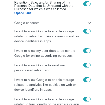
Retention, Sale, and/or Sharing of my
Personal Data that Is Unrelated with the
Purposes for which it was collected.
Opted Out
Kultúra
Google consents
2024. július 25. 9:57
Rubi Anna filmje nyitja a 30. Szarajevói
I want to allow Google to enable storage
related to advertising like cookies on web or
Filmfesztivál dokumentumfilmes
device identifiers in apps.
versenyprogramját
Az idén 30. jubileumát ünneplő augusztus 16-án kezdődő
I want to allow my user data to be sent to
Szarajevói Filmfesztivál kihirdette a programját. A
Google for online advertising purposes.
dokumentumfilmek verseny szekciója egy magyar
I want to allow Google to send me
alkotással, Rubi Anna Az életed nélkülem című filmjével
personalized advertising.
indul.
I want to allow Google to enable storage
related to analytics like cookies on web or
device identifiers in apps.
0:41
I want to allow Google to enable storage
related to functionality of the website or app.