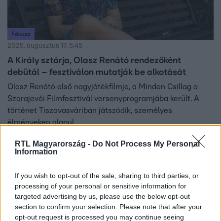
Fókusz
2025. augusztus 17. 5:45
A Király sztárja, Olasz Renátó rendezőként
debütál – fesztiválon mutatják be alkotását
Olasz Renátó első nagyjátékfilmje, a Minden Csillag a
Szarajevói Filmfesztivál versenyprogramjába került. A
történet Tiszavasváriban játszódik, személyes
élményeken alapul.
RTL Magyarország -
Do Not Process My Personal
Information
If you wish to opt-out of the sale, sharing to third parties, or
processing of your personal or sensitive information for
targeted advertising by us, please use the below opt-out
section to confirm your selection. Please note that after your
opt-out request is processed you may continue seeing