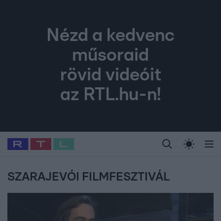
Nézd a kedvenc
műsoraid
rövid videóit
az RTL.hu-n!
Legfrissebb
RTL Híradó
Fókusz
Sztárhírek
Randi
Celeb vagyok, me
#
Babits Marcella
#
Szellő István
#
Most Wanted
#
Gallusz Niko
SZARAJEVÓI FILMFESZTIVÁL