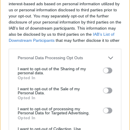
interest-based ads based on personal information utilized by
us or personal information disclosed to third parties prior to
your opt-out. You may separately opt-out of the further
disclosure of your personal information by third parties on the
Kultúra
IAB’s list of downstream participants. This information may
2025. július 24. 12:30
also be disclosed by us to third parties on the
IAB’s List of
A Király sztárja rendezőként debütál – Tarr Béla is
Downstream Participants
that may further disclose it to other
third parties.
mögötte áll
A Minden csillag című film a budapesti fiatalok
Please note that this website/app uses one or more Google
Personal Data Processing Opt Outs
services and may gather and store information including but
magányáról és hazautazásáról szól. Olasz Renátó
not limited to your visit or usage behaviour. You may click to
I want to opt-out of the Sharing of my
rendezte, Tarr Béla producerként segítette.
personal data.
grant or deny consent to Google and its third-party tags to
Opted In
use your data for below specified purposes in below Google
consent section.
I want to opt-out of the Sale of my
Personal Data.
Opted In
I want to opt-out of processing my
Personal Data for Targeted Advertising.
Opted In
I want to opt-out of Collection, Use,