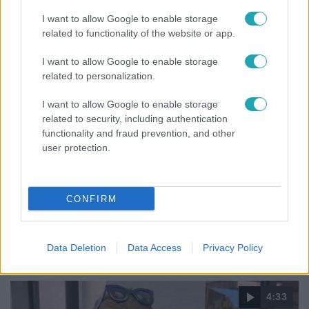
I want to allow Google to enable storage
related to functionality of the website or app.
I want to allow Google to enable storage
related to personalization.
I want to allow Google to enable storage
related to security, including authentication
functionality and fraud prevention, and other
Fókusz
user protection.
2022. január 6. 18:50
Magyar hírességek, akik már smink nélkül is
vállalják az arcukat
CONFIRM
Nagy Alex a Survivorben tanulta meg smink nélkül is
elfogadni önmagát, addig a szemetet is make up-ban
vitte át.
Data Deletion
Data Access
Privacy Policy
4:33