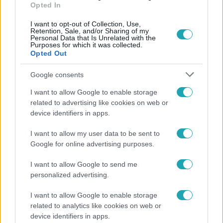
Opted In
I want to opt-out of Collection, Use,
Retention, Sale, and/or Sharing of my
Personal Data that Is Unrelated with the
Purposes for which it was collected.
Opted Out
Google consents
I want to allow Google to enable storage
related to advertising like cookies on web or
device identifiers in apps.
Bulvár
2022. április 7. 12:35
I want to allow my user data to be sent to
Így néz ki smink nélkül, zuhanyzás után az 52 éves
Google for online advertising purposes.
Jennifer Lopez
I want to allow Google to send me
Az énekesnő Instagramon mutatta meg természetes
personalized advertising.
szépségét.
I want to allow Google to enable storage
related to analytics like cookies on web or
device identifiers in apps.
5:50