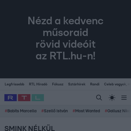
Nézd a kedvenc
műsoraid
rövid videóit
az RTL.hu-n!
Legfrissebb
RTL Híradó
Fókusz
Sztárhírek
Randi
Celeb vagyok, me
#
Babits Marcella
#
Szellő István
#
Most Wanted
#
Gallusz Niko
SMINK NÉLKÜL