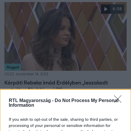
korán kezdik a sminkelést a lányok.
6:38
Reggeli
2022. november 14. 8:53
Kárpáti Rebeka imád Erdélyben „leszakadt
gatyában” bóklászni (X)
Kárpáti Rebeka élete legkiegyensúlyozottabb időszakát
RTL Magyarország -
Do Not Process My Personal
Information
éli, amit sok más mellett párkapcsolatának is köszönhet.
Párjával sokat utaznak Erdélybe, ami egy új tapasztalás
If you wish to opt-out of the sale, sharing to third parties, or
számára. Sokat túráznak, gombásznak, és Rebeka élvezi,
processing of your personal or sensitive information for
hogy itt sminktől és elvárásoktól mentesen, akár egy