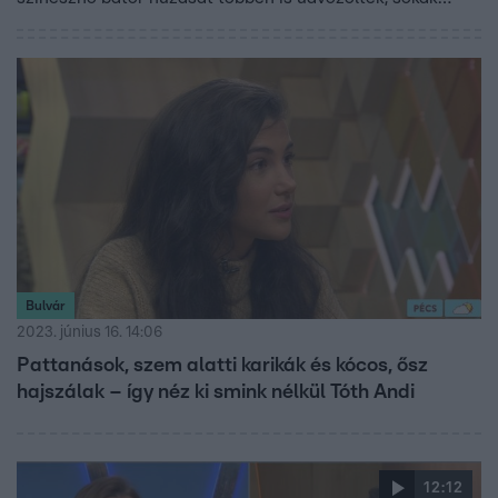
szerint eljött a természetesség forradalma. Pamela arcán
azért mély nyomott hagytak korábbi plasztikai
beavatkozásai. A természetes szépségről Szabó Doris
szépségmentor és Dr. Pataki Gergely, plasztikai sebész
beszéltek a Reggeliben.
Bulvár
2023. június 16. 14:06
Pattanások, szem alatti karikák és kócos, ősz
hajszálak – így néz ki smink nélkül Tóth Andi
12:12