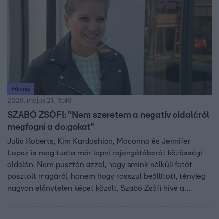
Fókusz
2020. május 21. 15:49
SZABÓ ZSÓFI: "Nem szeretem a negatív oldaláról
megfogni a dolgokat"
Julia Roberts, Kim Kardashian, Madonna és Jennifer
Lopez is meg tudta már lepni rajongótáborát közösségi
oldalán. Nem pusztán azzal, hogy smink nélküli fotót
posztolt magáról, hanem hogy rosszul beállított, tényleg
nagyon előnytelen képet közölt. Szabó Zsófi híve a
természetességnek, de szándékosan a ráncokat,
bőrelváltozásokat mutató fotókat nem érti.