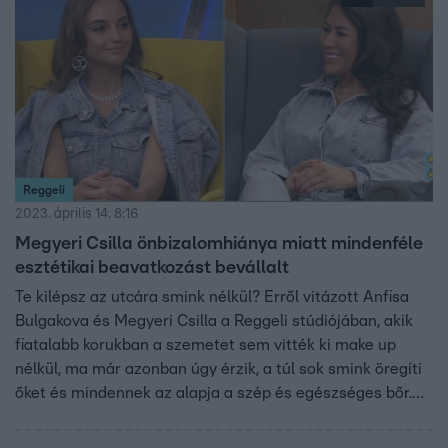
Reggeli
2023. április 14. 8:16
Megyeri Csilla önbizalomhiánya miatt mindenféle
esztétikai beavatkozást bevállalt
Te kilépsz az utcára smink nélkül? Erről vitázott Anfisa
Bulgakova és Megyeri Csilla a Reggeli stúdiójában, akik
fiatalabb korukban a szemetet sem vitték ki make up
nélkül, ma már azonban úgy érzik, a túl sok smink öregíti
őket és mindennek az alapja a szép és egészséges bőr.
Anfisa megtanítaná a kamaszokat arra, hogyan kell jól
megtisztítani az arcbőrüket, szerinte az is baj, hogy túl