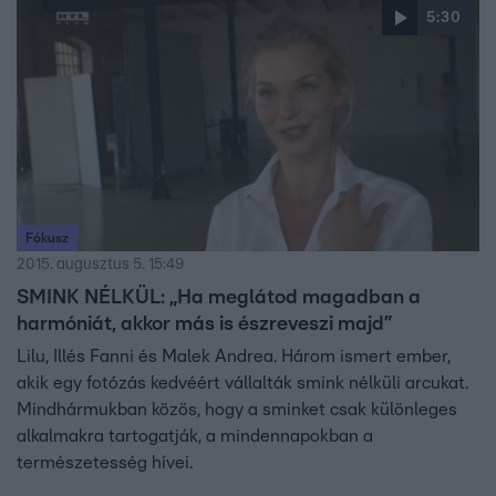
5:30
Fókusz
2015. augusztus 5. 15:49
SMINK NÉLKÜL: „Ha meglátod magadban a
harmóniát, akkor más is észreveszi majd”
Lilu, Illés Fanni és Malek Andrea. Három ismert ember,
akik egy fotózás kedvéért vállalták smink nélküli arcukat.
Mindhármukban közös, hogy a sminket csak különleges
alkalmakra tartogatják, a mindennapokban a
természetesség hívei.