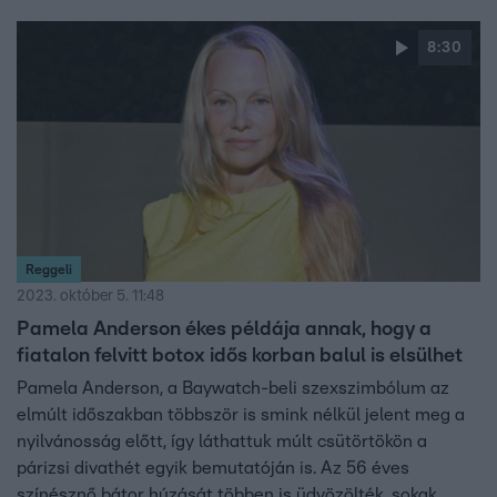
8:30
Reggeli
2023. október 5. 11:48
Pamela Anderson ékes példája annak, hogy a
fiatalon felvitt botox idős korban balul is elsülhet
Pamela Anderson, a Baywatch-beli szexszimbólum az
elmúlt időszakban többször is smink nélkül jelent meg a
nyilvánosság előtt, így láthattuk múlt csütörtökön a
párizsi divathét egyik bemutatóján is. Az 56 éves
színésznő bátor húzását többen is üdvözölték, sokak