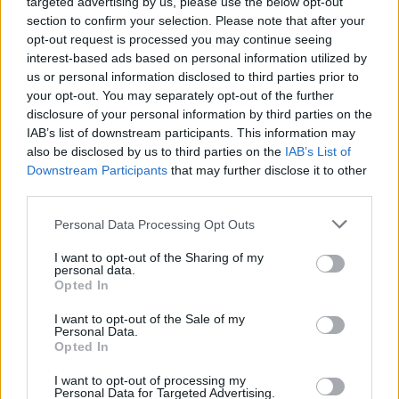
targeted advertising by us, please use the below opt-out
szakadt gatyóban is jól érezheti magát. Lelki
section to confirm your selection. Please note that after your
egyensúlyával sokat foglalkozik, még akkor is, ha ő ezt a
opt-out request is processed you may continue seeing
külvilág felé nem kommunikálja. Szerte az élet nem a
9:29
interest-based ads based on personal information utilized by
social felületeken zajlik.
us or personal information disclosed to third parties prior to
your opt-out. You may separately opt-out of the further
disclosure of your personal information by third parties on the
IAB’s list of downstream participants. This information may
also be disclosed by us to third parties on the
IAB’s List of
Downstream Participants
that may further disclose it to other
third parties.
Please note that this website/app uses one or more Google
Personal Data Processing Opt Outs
Reggeli
services and may gather and store information including but
2022. július 22. 9:10
not limited to your visit or usage behaviour. You may click to
I want to opt-out of the Sharing of my
personal data.
grant or deny consent to Google and its third-party tags to
Ezért vállalta be Szinetár Dóra a smink és retus
Opted In
use your data for below specified purposes in below Google
nélküli címlapfotót
consent section.
I want to opt-out of the Sale of my
Szerinte az az élet rendje, ha az emberen meglátszik a
Personal Data.
Opted In
kora.
I want to opt-out of processing my
Personal Data for Targeted Advertising.