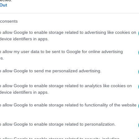
Out
. 7:00
 6-án indul az X-Faktor 2025-ös évada
consents
gkedveltebb tehetségkutatójában 2025-ben is a hatalmas hang
o allow Google to enable storage related to advertising like cookies on
t „Nálunk indul, nálad trend”!
evice identifiers in apps.
o allow my user data to be sent to Google for online advertising
s.
to allow Google to send me personalized advertising.
10
o allow Google to enable storage related to analytics like cookies on
d visszatér a Sztárboxba – ezt üzeni
evice identifiers in apps.
ek
o allow Google to enable storage related to functionality of the website
krofont, ifj. Richter József a kantárt cseréli le boxkesztyűre, h
ymással a Sztárbox ringjében.
o allow Google to enable storage related to personalization.
o allow Google to enable storage related to security, including