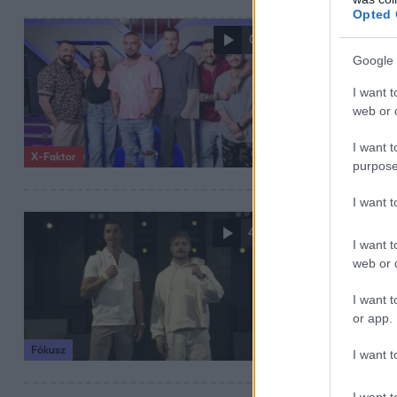
Opted 
2025. augusztus 14
0:18
Szeptember
Google 
Magyarország le
I want t
főszerepben, mer
web or d
I want t
X-Faktor
purpose
I want 
2025. július 30. 18:
4:44
I want t
Miller Dávi
web or d
ellenfelein
I want t
Miller Dávid a mi
or app.
megküzdjenek eg
Fókusz
I want t
I want t