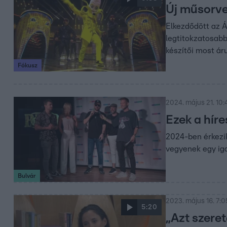
Új műsorve
Elkezdődött az 
legtitokzatosabb
készítői most ár
Fókusz
2024. május 21. 10:
Ezek a híre
2024-ben érkezik 
vegyenek egy iga
Bulvár
2023. május 16. 7:0
5:20
„Azt szere