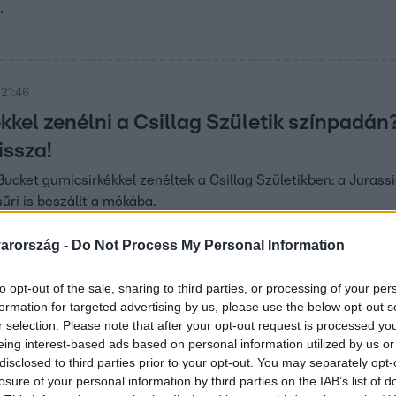
.
 21:46
kkel zenélni a Csillag Születik színpadá
issza!
ucket gumicsirkékkel zenéltek a Csillag Születikben: a Jurass
űri is beszállt a mókába.
arország -
Do Not Process My Personal Information
9. 19:00
to opt-out of the sale, sharing to third parties, or processing of your per
ika és szerencse - Majka 12 milliós
formation for targeted advertising by us, please use the below opt-out s
más nem segíthet
r selection. Please note that after your opt-out request is processed y
eing interest-based ads based on personal information utilized by us or
 RTL új kvízműsora, amiben 12 okos ember és Majka
disclosed to third parties prior to your opt-out. You may separately opt-
int sorsáról
losure of your personal information by third parties on the IAB’s list of