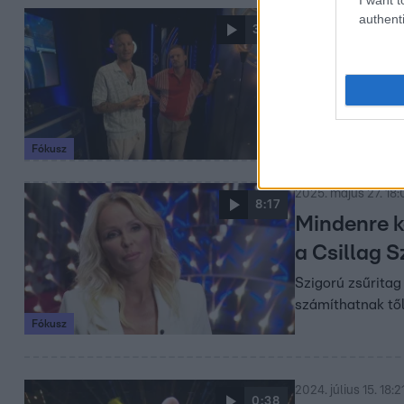
authenti
2025. július 14. 18:
3:58
Mit vár a z
Születiktől
Visszatér a Csil
műsorvezetők, új
Fókusz
2025. május 27. 18
8:17
Mindenre k
a Csillag S
Szigorú zsűritag
számíthatnak tőle
Fókusz
2024. július 15. 18:2
0:38