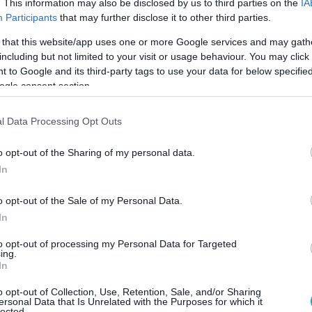
. This information may also be disclosed by us to third parties on the
IA
Participants
that may further disclose it to other third parties.
 that this website/app uses one or more Google services and may gath
. 9:22
including but not limited to your visit or usage behaviour. You may click 
2025-ös X-Faktor stúdiójába!
 to Google and its third-party tags to use your data for below specifi
ogle consent section.
-Faktor stúdiójába, ahol szeptember 6-án a tehetség találkozi
s minden pillanat sorsdöntő lehet!
l Data Processing Opt Outs
o opt-out of the Sharing of my personal data.
In
o opt-out of the Sale of my Personal Data.
. 18:00
In
„Minél többet vagyunk együtt, annál bo
to opt-out of processing my Personal Data for Targeted
elesége, Alexandra, valamint Csocsesz és párja, Angéla is ind
ing.
 megható szerelmi történetek kerülnek reflektorfénybe.
In
o opt-out of Collection, Use, Retention, Sale, and/or Sharing
ersonal Data that Is Unrelated with the Purposes for which it
lected.