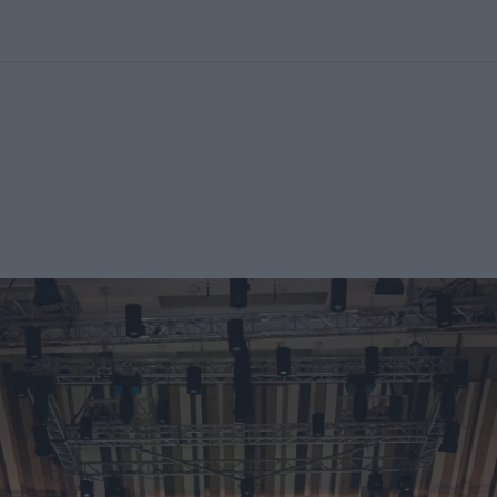
kolett
#
Időjárás
#
RTL műsor
#
Víz
#
Magyar Péter
#
Csillagjeg