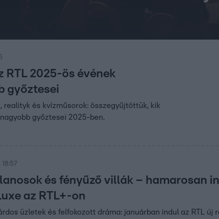
5
az RTL 2025-ös évének
 győztesei
 realityk és kvízműsorok: összegyűjtöttük, kik
egnagyobb győztesei 2025-ben.
 18:57
tlanosok és fényűző villák – hamarosan in
Luxe az RTL+-on
iárdos üzletek és felfokozott dráma: januárban indul az RTL új re