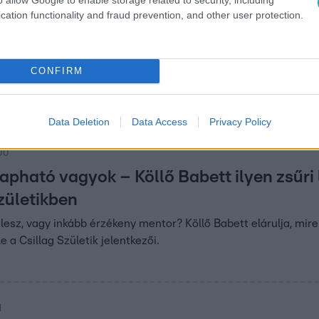
cation functionality and fraud prevention, and other user protection.
00
sűri a visszatérő Csillag
?
CONFIRM
lag Születik, de most minden más lesz: új
 zsűri és sok-sok meglepetés!
Data Deletion
Data Access
Privacy Policy
:00
apható vagyok – Köllő Babett ilyen zsűri 
zületikben
 lesz, vagy inkább érzékeny mentor? Köllő Babett elárulja, mire
 a Csillag Születik jelentkezői.
1