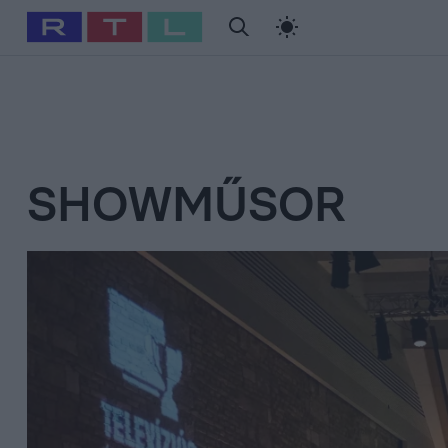
#
Babits Marcella
#
Szellő István
#
Most Wanted
#
Gallusz Ni
SHOWMŰSOR