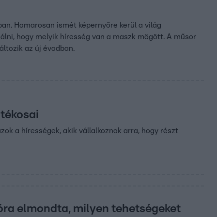
an. Hamarosan ismét képernyőre kerül a világ
lálni, hogy melyik híresség van a maszk mögött. A műsor
ltozik az új évadban.
átékosai
zok a hírességek, akik vállalkoznak arra, hogy részt
óra elmondta, milyen tehetségeket