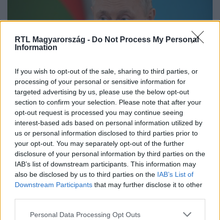
RTL Magyarország -
Do Not Process My Personal
Information
If you wish to opt-out of the sale, sharing to third parties, or
processing of your personal or sensitive information for
Külföld
targeted advertising by us, please use the below opt-out
2022. október 23. 19:47
section to confirm your selection. Please note that after your
Egy orosz műsorvezető szerint vízbe kellett volna
opt-out request is processed you may continue seeing
fojtani azokat az ukrán gyerekeket, akik
interest-based ads based on personal information utilized by
megszállóknak látták a szovjeteket
us or personal information disclosed to third parties prior to
your opt-out. You may separately opt-out of the further
Ukrajna azt sürgeti, hogy ahol még nem tiltották be az
disclosure of your personal information by third parties on the
oroszok által ellenőrzött RT-t, most ott is tegyék meg.
IAB’s list of downstream participants. This information may
also be disclosed by us to third parties on the
IAB’s List of
Downstream Participants
that may further disclose it to other
third parties.
5:42
Please note that this website/app uses one or more Google
Personal Data Processing Opt Outs