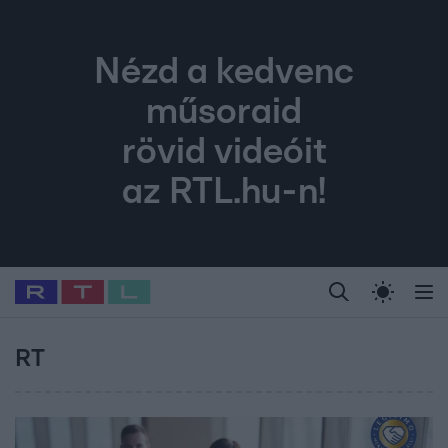
Nézd a kedvenc
műsoraid
rövid videóit
az RTL.hu-n!
Legfrissebb
RTL Híradó
Fókusz
Sztárhírek
Randi
Celeb vagyok, me
#
Babits Marcella
#
Szellő István
#
Most Wanted
#
Gallusz Niko
RT