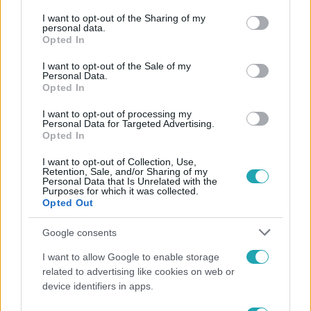
services and may gather and store information including but
not limited to your visit or usage behaviour. You may click to
I want to opt-out of the Sharing of my
personal data.
grant or deny consent to Google and its third-party tags to
Opted In
use your data for below specified purposes in below Google
consent section.
I want to opt-out of the Sale of my
Personal Data.
Opted In
Fókusz
I want to opt-out of processing my
Personal Data for Targeted Advertising.
2022. május 26. 19:07
Opted In
Három ruha, két esküvő – egy hagyományos és
I want to opt-out of Collection, Use,
egy tengerparti esküvője is lesz Horváth
Retention, Sale, and/or Sharing of my
Personal Data that Is Unrelated with the
Cincóéknak
Purposes for which it was collected.
Szombaton végre oltár elé áll Horváth Cintia és focista
Opted Out
szerelme. Cincónak fél éve volt megszervezni a nagy
Google consents
napot, amiből egyből kettő is lesz.
I want to allow Google to enable storage
related to advertising like cookies on web or
device identifiers in apps.