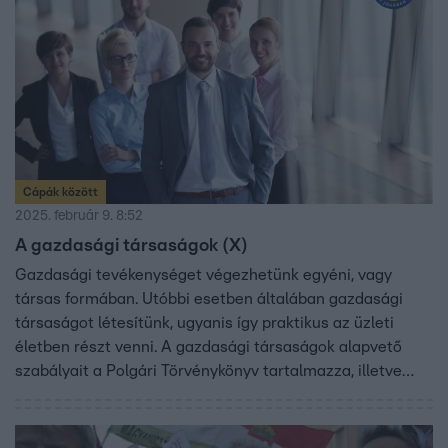
Cápák között
2025. február 9. 8:52
A gazdasági társaságok (X)
Gazdasági tevékenységet végezhetünk egyéni, vagy
társas formában. Utóbbi esetben általában gazdasági
társaságot létesítünk, ugyanis így praktikus az üzleti
életben részt venni. A gazdasági társaságok alapvető
szabályait a Polgári Törvénykönyv tartalmazza, illetve
rögzíti azokat a formákat, amikben ilyen szervezeteket
hozhatunk létre.