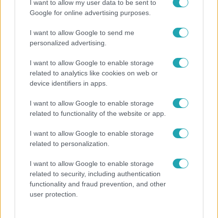
I want to allow my user data to be sent to
Google for online advertising purposes.
I want to allow Google to send me
personalized advertising.
I want to allow Google to enable storage
related to analytics like cookies on web or
Külföld
device identifiers in apps.
2021. december 22. 16:28
I want to allow Google to enable storage
Berlin leállíttatta az RT orosz állami tévé német
related to functionality of the website or app.
adását
I want to allow Google to enable storage
Az oroszok német médiahatósági engedély nélkül
related to personalization.
sugároztak, de arra hivatkoztak, hogy Szerbiától kaptak
engedélyt.
I want to allow Google to enable storage
related to security, including authentication
functionality and fraud prevention, and other
user protection.
0:58