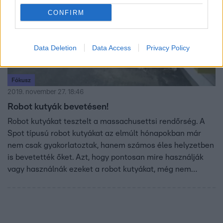
CONFIRM
Data Deletion
Data Access
Privacy Policy
Fókusz
2019. november 27. 18:46
Robot kutyák bevetésen!
Robot kutyákat tesztelt a massachusettsi rendőrség. A
Spot típusú robot kutyákat az elmúlt hónapokban már
nem csak gyakorlatoztak, hanem számos éles helyzetben
is bevetették őket. Azt, hogy pontosan mire használják
vagy használnák ezeket a robot kutyákat, még nem
árulták el.