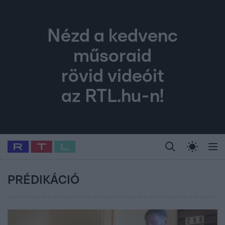
Nézd a kedvenc
műsoraid
rövid videóit
az RTL.hu-n!
Legfrissebb
RTL Híradó
Fókusz
Sztárhírek
Randi
Celeb vagyok, me
#
Babits Marcella
#
Szellő István
#
Most Wanted
#
Gallusz Niko
PRÉDIKÁCIÓ