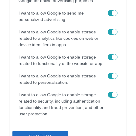
Google for online advertising purposes.
I want to allow Google to send me
personalized advertising.
I want to allow Google to enable storage
related to analytics like cookies on web or
Külföld
device identifiers in apps.
2022. szeptember 25. 19:37
I want to allow Google to enable storage
Kirill pátriárka szerint a mennybe jut minden orosz,
related to functionality of the website or app.
aki elesik Putyin háborújában
I want to allow Google to enable storage
A szolgálat elmossa a bűneiket.
related to personalization.
I want to allow Google to enable storage
related to security, including authentication
1:48
functionality and fraud prevention, and other
user protection.