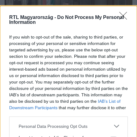
RTL Magyarország -
Do Not Process My Personal
Information
If you wish to opt-out of the sale, sharing to third parties, or
processing of your personal or sensitive information for
targeted advertising by us, please use the below opt-out
Belföld
section to confirm your selection. Please note that after your
2023. március 1. 7:49
opt-out request is processed you may continue seeing
Pál Feri atya: Magyarként mi a kísértésünk? Hogy
interest-based ads based on personal information utilized by
azt mondjuk, jobb, ha egy nép vész el, mint ha
us or personal information disclosed to third parties prior to
your opt-out. You may separately opt-out of the further
nekünk bajunk lesz
disclosure of your personal information by third parties on the
Az atya múlt vasárnapi prédikációjában arról beszélt,
IAB’s list of downstream participants. This information may
hogy a kísértés nemcsak az egyéneket, hanem a
also be disclosed by us to third parties on the
IAB’s List of
közösségeket is próbára teheti.
Downstream Participants
that may further disclose it to other
third parties.
Please note that this website/app uses one or more Google
Personal Data Processing Opt Outs
services and may gather and store information including but