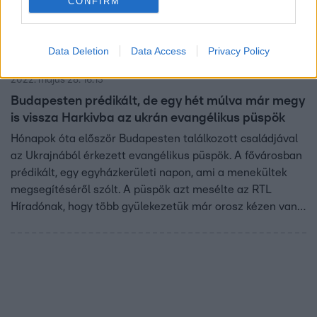
CONFIRM
Data Deletion
Data Access
Privacy Policy
Híradó
2022. május 28. 16:13
Budapesten prédikált, de egy hét múlva már megy
is vissza Harkivba az ukrán evangélikus püspök
Hónapok óta először Budapesten találkozott családjával
az Ukrajnából érkezett evangélikus püspök. A fővárosban
prédikált, egy egyházkerületi napon, ami a menekültek
megsegítéséről szólt. A püspök azt mesélte az RTL
Híradónak, hogy több gyülekezetük már orosz kézen van,
és nem tudják, mikor tiltják be az istentiszteleteket.