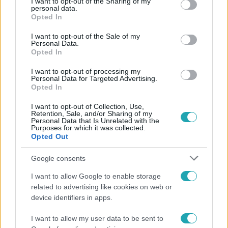
not limited to your visit or usage behaviour. You may click to
I want to opt-out of the Sharing of my
personal data.
grant or deny consent to Google and its third-party tags to
Opted In
use your data for below specified purposes in below Google
consent section.
I want to opt-out of the Sale of my
Personal Data.
Opted In
I want to opt-out of processing my
Personal Data for Targeted Advertising.
Opted In
Külföld
I want to opt-out of Collection, Use,
2023. február 17. 20:03
Retention, Sale, and/or Sharing of my
Personal Data that Is Unrelated with the
A ChatGPT-vel iratott prédikációt egy rabbi, a
Purposes for which it was collected.
gyülekezete reakciója pedig halálra rémítette
Opted Out
Azért attól egyelőre nem tart, hogy a robot elveszi a
Google consents
munkáját.
I want to allow Google to enable storage
related to advertising like cookies on web or
device identifiers in apps.
I want to allow my user data to be sent to