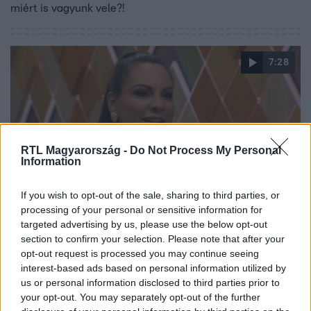
miért is vagyunk vele?!
7:28
RTL Magyarország -
Do Not Process My Personal
Information
If you wish to opt-out of the sale, sharing to third parties, or
Reggeli
processing of your personal or sensitive information for
2020. október 13. 6:10
targeted advertising by us, please use the below opt-out
Kisó életét is megváltoztatta a koronavírus:
section to confirm your selection. Please note that after your
opt-out request is processed you may continue seeing
raktárkoncertek háziasszonya lett!
interest-based ads based on personal information utilized by
Kisó életében nagy változás történt, hiszen otthagyta a
us or personal information disclosed to third parties prior to
jól bevált munkáját, viszont sokáig nem tétlenkedett,
your opt-out. You may separately opt-out of the further
hiszen a raktárkoncertek háziasszonya lett. Hogy ez mit