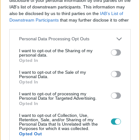
disclosure of your personal information by third parties on the
is jelent pontosan, arról a Reggeliben mesélt nekünk.
IAB’s list of downstream participants. This information may
also be disclosed by us to third parties on the
IAB’s List of
Downstream Participants
that may further disclose it to other
third parties.
6:20
Please note that this website/app uses one or more Google
Personal Data Processing Opt Outs
services and may gather and store information including but
not limited to your visit or usage behaviour. You may click to
I want to opt-out of the Sharing of my
personal data.
grant or deny consent to Google and its third-party tags to
Opted In
use your data for below specified purposes in below Google
consent section.
I want to opt-out of the Sale of my
Personal Data.
Opted In
I want to opt-out of processing my
Reggeli
Personal Data for Targeted Advertising.
2020. október 13. 5:50
Opted In
Milyen tévhitek vannak a hőszigeteléssel
I want to opt-out of Collection, Use,
kapcsolatban?
Retention, Sale, and/or Sharing of my
Personal Data that Is Unrelated with the
Purposes for which it was collected.
Egy modern hőszigeteléssel igen jelentős összegeket
Opted Out
tudunk megspórolni, legyen szó a téli vagy a nyári