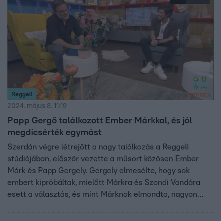
tovább.
Reggeli
2024. május 8. 11:19
Papp Gergő találkozott Ember Márkkal, és jól
megdícsérték egymást
Szerdán végre létrejött a nagy találkozás a Reggeli
stúdiójában, először vezette a műsort közösen Ember
Márk és Papp Gergely. Gergely elmesélte, hogy sok
embert kipróbáltak, mielőtt Márkra és Szondi Vandára
esett a választás, és mint Márknak elmondta, nagyon
örülty, hogy így alakult, mert már az első műsor
felvezetőjében látta, nem sok hozzá hasonló figura van,