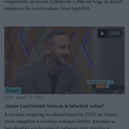
megnézték, mi ennek a játéknak a titka és hogy az elmúlt
majdnem fél évszázadban, hova fejlődött.
12:55
Reggeli
2020. január 30. 5:57
Józan Laci balett táncos is lehetett volna!
A színész rengeteg munkával köszönti 2020-at, hiszen
nincs megállás a színházi szerepei között. Azonban a
beszélgetés során kiderült: teljesen más irányba is