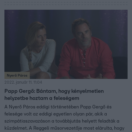
Nyerő Páros
2022. január 11. 11:04
Papp Gergő: Bántam, hogy kényelmetlen
helyzetbe hoztam a feleségem
A Nyerő Páros eddigi történetében Papp Gergő és
felesége volt az eddigi egyetlen olyan pár, akik a
szimpátiaszavazáson a továbbjutás helyett feladták a
küzdelmet. A Reggeli műsorvezetője most elárulta, hogy