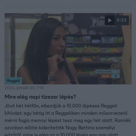
6:53
Reggeli
2020. január 30. 7:14
Mire elég napi tízezer lépés?
Jövő hét hétfőn, elkezdjük a 10.000 lépéses Reggeli
kihívást: egy hétig itt a Reggeliben minden műsorvezető
mérni fogja mennyi lépést tesz meg egy hét alatt. Ramiék
azonban előtte kiderítették Nagy Bettina személyi
edzőtől, mire is elég az a 10.000 lépés egy nap alatt.