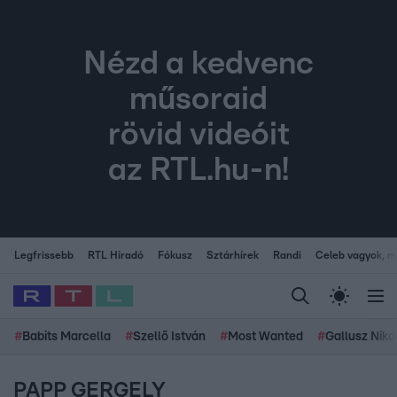
Nézd a kedvenc
műsoraid
rövid videóit
az RTL.hu-n!
Legfrissebb
RTL Híradó
Fókusz
Sztárhírek
Randi
Celeb vagyok, me
#
Babits Marcella
#
Szellő István
#
Most Wanted
#
Gallusz Niko
PAPP GERGELY