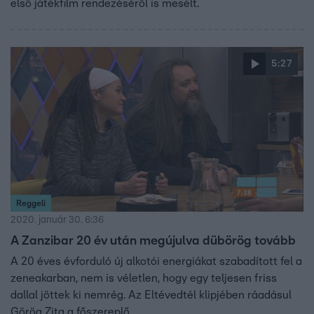
első játékfilm rendezéséről is mesélt.
5:27
Reggeli
2020. január 30. 6:36
A Zanzibar 20 év után megújulva dübörög tovább
A 20 éves évforduló új alkotói energiákat szabadított fel a
zeneakarban, nem is véletlen, hogy egy teljesen friss
dallal jöttek ki nemrég. Az Eltévedtél klipjében ráadásul
Görög Zita a főszereplő.