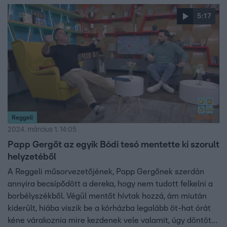
és ezt még az adás vége előtt meg is írta Márknak.
5:17
Reggeli
2024. március 1. 14:05
Papp Gergőt az egyik Bódi tesó mentette ki szorult
helyzetéből
A Reggeli műsorvezetőjének, Papp Gergőnek szerdán
annyira becsípődött a dereka, hogy nem tudott felkelni a
borbélyszékből. Végül mentőt hívtak hozzá, ám miután
kiderült, hiába viszik be a kórházba legalább öt-hat órát
kéne várakoznia mire kezdenek vele valamit, úgy döntött,