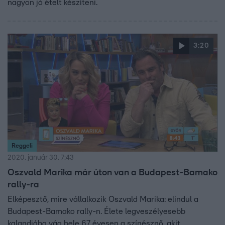
nagyon jó ételt készíteni.
3:20
Reggeli
2020. január 30. 7:43
Oszvald Marika már úton van a Budapest-Bamako
rally-ra
Elképesztő, mire vállalkozik Oszvald Marika: elindul a
Budapest-Bamako rally-n. Élete legveszélyesebb
kalandjába vág bele 67 évesen a színésznő, akit