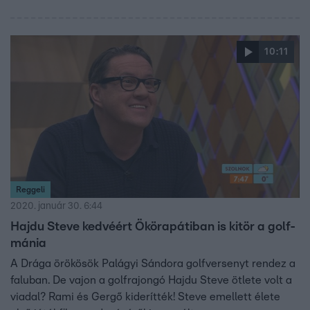
10:11
Reggeli
2020. január 30. 6:44
Hajdu Steve kedvéért Ökörapátiban is kitör a golf-
mánia
A Drága örökösök Palágyi Sándora golfversenyt rendez a
faluban. De vajon a golfrajongó Hajdu Steve ötlete volt a
viadal? Rami és Gergő kiderítték! Steve emellett élete