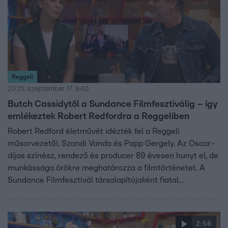
Reggeli
2025. szeptember 17. 9:40
Butch Cassidytől a Sundance Filmfesztiválig – így
emlékeztek Robert Redfordra a Reggeliben
Robert Redford életművét idézték fel a Reggeli
műsorvezetői, Szondi Vanda és Papp Gergely. Az Oscar-
díjas színész, rendező és producer 89 évesen hunyt el, de
munkássága örökre meghatározza a filmtörténetet. A
Sundance Filmfesztivál társalapítójaként fiatal
tehetségeknek adott lehetőséget, miközben
környezetvédőként is maradandót alkotott. Öröksége a
mozivásznon és a független film világában egyaránt él
2:56