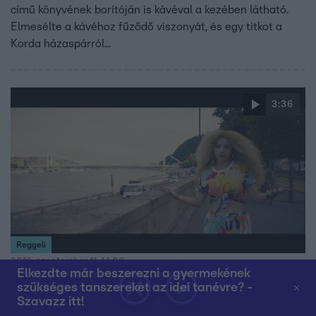
című könyvének borítóján is kávéval a kezében látható.
Elmesélte a kávéhoz fűződő viszonyát, és egy titkot a
Korda házaspárról...
3:36
Reggeli
2019. szeptember 11. 14:00
Elkezdte már beszerezni a gyermekének
Klippremier! Opitz Barbi - Meddig várjak?
szükséges tanszereket az idei tanévre? -
Szavazz itt!
Elkészült az énekesnő legújabb videoklipje, melyet