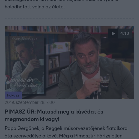
haladhatott volna az élete.
4:13
Fókusz
2019. szeptember 28. 7:00
PIMASZ ÚR: Mutasd meg a kávédat és
megmondom ki vagy!
Papp Gergőnek, a Reggeli műsorvezetőjének fiatalkora
óta szenvedélye a kávé. Még a Pimaszúr Párizs ellen