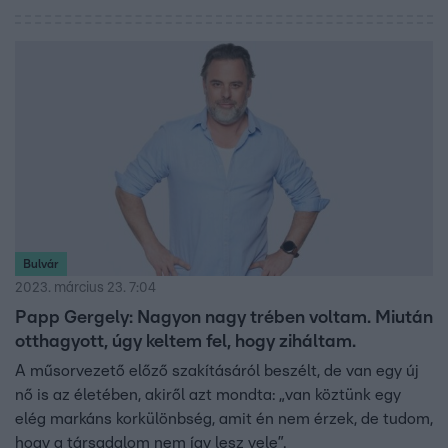
inkább hazamegy. A szalonban segítségére sietett egy
fiatalember, akinek köszönhetően magánkórházba
juthatott, ahol egy isiász koktéllal hozták rendbe sérült
derekát. Papp Gergő később rájött, hogy megmentője
nem más volt, mint Bódi Hunor, a Bódi Tesókból.
Bulvár
2023. március 23. 7:04
Papp Gergely: Nagyon nagy trében voltam. Miután
otthagyott, úgy keltem fel, hogy ziháltam.
A műsorvezető előző szakításáról beszélt, de van egy új
nő is az életében, akiről azt mondta: „van köztünk egy
elég markáns korkülönbség, amit én nem érzek, de tudom,
hogy a társadalom nem így lesz vele”.