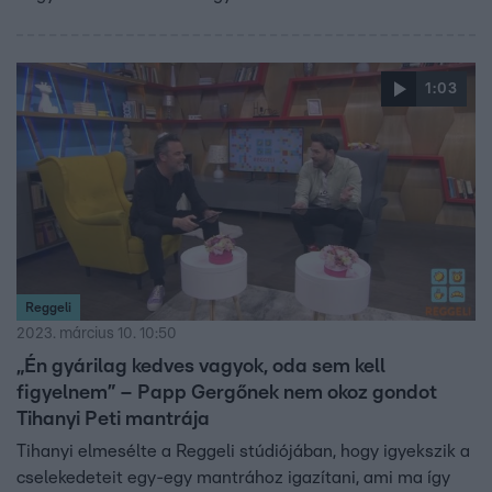
1:03
Reggeli
2023. március 10. 10:50
„Én gyárilag kedves vagyok, oda sem kell
figyelnem” – Papp Gergőnek nem okoz gondot
Tihanyi Peti mantrája
Tihanyi elmesélte a Reggeli stúdiójában, hogy igyekszik a
cselekedeteit egy-egy mantrához igazítani, ami ma így