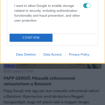
a szer a Covid-19 tüneteivel szemben.
I want to allow Google to enable storage
related to security, including authentication
functionality and fraud prevention, and other
6:14
user protection.
CONFIRM
Data Deletion
Data Access
Privacy Policy
Fókusz
2020. július 27. 17:47
PAPP GERGŐ: Második otthonomnak
választottam a Balatont
Papp Gergő már egy pár éve második otthonának tekinti
a Balatont. Riporterünk arról kérdezte a Reggeli
házigazdáját, hogy mit jelent neki a magyar tenger.