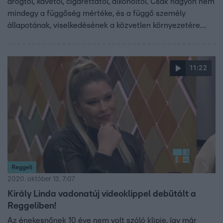
drogtól, kávétól, cigarettától, alkoholtól. Csak nagyon nem
mindegy a függőség mértéke, és a függő személy
állapotának, viselkedésének a közvetlen környezetére
való hatása. Szabó Kimmel Tamással beszélgetünk talán
az egyik számára legkedvesebb előadásáról.
11:22
Reggeli
2020. október 13. 7:07
Király Linda vadonatúj videoklippel debütált a
Reggeliben!
Az énekesnőnek 10 éve nem volt szóló klipje, így már