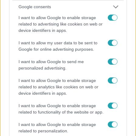
időszakról egyaránt. Mire érdemes odafigyelni?
Google consents
I want to allow Google to enable storage
related to advertising like cookies on web or
6:00
device identifiers in apps.
I want to allow my user data to be sent to
Google for online advertising purposes.
I want to allow Google to send me
personalized advertising.
I want to allow Google to enable storage
related to analytics like cookies on web or
Reggeli
device identifiers in apps.
2020. október 13. 5:40
I want to allow Google to enable storage
Hatásos a Favipiravir gyógyszer a Covid­-19
related to functionality of the website or app.
tüneteivel szemben!
Az elmúlt hetekben lehetett olvasni a favipiravir nevű
I want to allow Google to enable storage
szerről: a japán klinikai kísérletek bizonyították, hatékony
related to personalization.