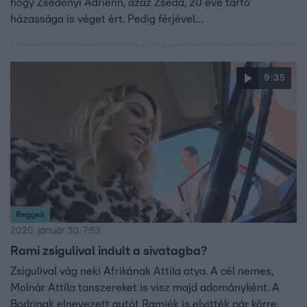
hogy Zsédényi Adrienn, azaz Zséda, 20 éve tartó
házassága is véget ért. Pedig férjével
elválaszthatatlannak tűntek.
9:35
Reggeli
2020. január 30. 7:53
Rami zsigulival indult a sivatagba?
Zsigulival vág neki Afrikának Attila atya. A cél nemes,
Molnár Attila tanszereket is visz majd adományként. A
Bodrinak elnevezett autót Ramiék is elvitték pár körre.