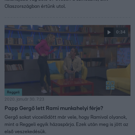
Olaszországban értünk utol.
0:34
Reggeli
2020. január 30. 7:23
Papp Gergő lett Rami munkahelyi férje?
Gergő sokat viccelődött már vele, hogy Ramival olyanok,
mint a Reggeli egyik házaspárja. Ezek után meg is jött az
első veszekedésük.