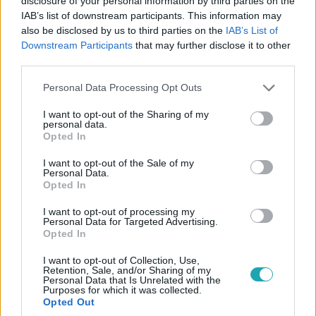
disclosure of your personal information by third parties on the
szorgalmazott a Kailasai Egyesült Államokkal.
IAB’s list of downstream participants. This information may
also be disclosed by us to third parties on the
IAB’s List of
Downstream Participants
that may further disclose it to other
third parties.
6:03
Please note that this website/app uses one or more Google
Personal Data Processing Opt Outs
services and may gather and store information including but
not limited to your visit or usage behaviour. You may click to
I want to opt-out of the Sharing of my
personal data.
grant or deny consent to Google and its third-party tags to
Opted In
use your data for below specified purposes in below Google
consent section.
I want to opt-out of the Sale of my
Personal Data.
Opted In
Fókusz
I want to opt-out of processing my
Personal Data for Targeted Advertising.
2022. december 28. 18:33
Opted In
Dubaj, Kolumbia, Mexikó, Ukrajna – 4 kontinens 22
országában forgatott a Fókusz 2022-ben
I want to opt-out of Collection, Use,
Retention, Sale, and/or Sharing of my
Az elmúlt két évben a koronavírus mindenkinél behúzta a
Personal Data that Is Unrelated with the
Purposes for which it was collected.
féket, az elmúlt 12 hónapban azonban ismét szabadabban
Opted Out
utazhattunk a földkerekség legszebb és legkülönlegesebb