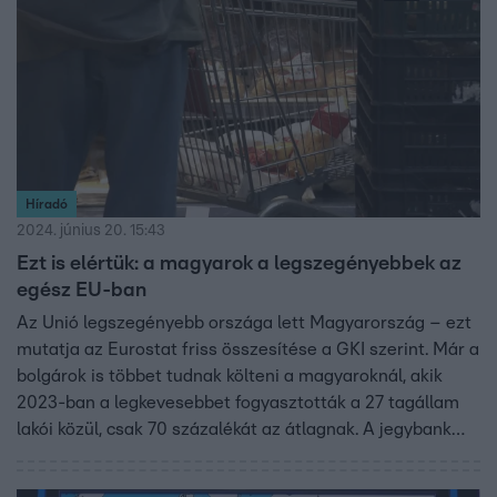
Híradó
2024. június 20. 15:43
Ezt is elértük: a magyarok a legszegényebbek az
egész EU-ban
Az Unió legszegényebb országa lett Magyarország – ezt
mutatja az Eurostat friss összesítése a GKI szerint. Már a
bolgárok is többet tudnak költeni a magyaroknál, akik
2023-ban a legkevesebbet fogyasztották a 27 tagállam
lakói közül, csak 70 százalékát az átlagnak. A jegybank
azzal érvel, hogy visszaesett a jövedelmek értéke. Még
hetekkel ezelőtt is a 2021-es szinten állt a boltok