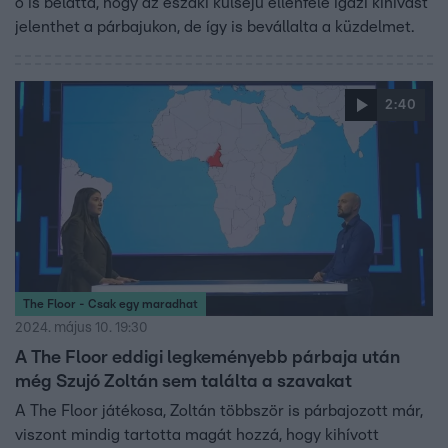
ő is belátta, hogy az északi külsejű ellenfele igazi kihívást
jelenthet a párbajukon, de így is bevállalta a küzdelmet.
2:40
The Floor - Csak egy maradhat
2024. május 10. 19:30
A The Floor eddigi legkeményebb párbaja után
még Szujó Zoltán sem találta a szavakat
A The Floor játékosa, Zoltán többször is párbajozott már,
viszont mindig tartotta magát hozzá, hogy kihívott