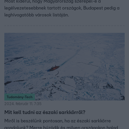
Most kiderül, hogy Magyarország szerepel-e a
legélvezetesebbnek tartott országok, Budapest pedig a
leghívogatóbb városok listáján.
Tudomány-Tech
2024. február 11. 7:35
Mit kell tudni az északi sarkkörről?
Miről is beszélünk pontosan, ha az északi sarkkörre
gondolunk? Merre húzódik és milyen országokon halad