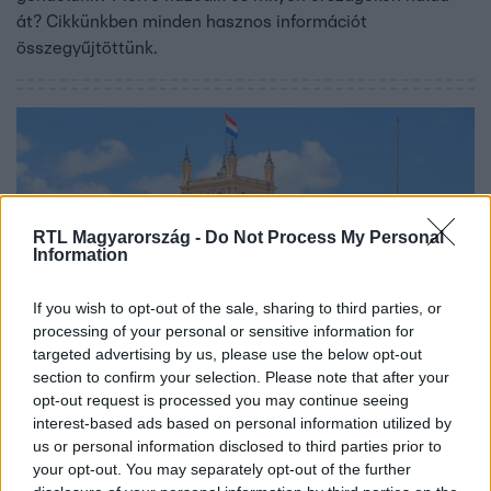
át? Cikkünkben minden hasznos információt
összegyűjtöttünk.
RTL Magyarország -
Do Not Process My Personal
Information
If you wish to opt-out of the sale, sharing to third parties, or
processing of your personal or sensitive information for
targeted advertising by us, please use the below opt-out
Külföld
section to confirm your selection. Please note that after your
2023. december 1. 12:28
opt-out request is processed you may continue seeing
Nem létező országgal írt alá megállapodást a
interest-based ads based on personal information utilized by
tisztviselő, leváltották
us or personal information disclosed to third parties prior to
your opt-out. You may separately opt-out of the further
A paraguayi tisztviselő diplomáciai kapcsolatokat