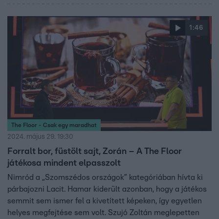
1:46
The Floor - Csak egy maradhat
2024. május 29. 19:30
Forralt bor, füstölt sajt, Zorán – A The Floor
játékosa mindent elpasszolt
Nimród a „Szomszédos országok” kategóriában hívta ki
párbajozni Lacit. Hamar kiderült azonban, hogy a játékos
semmit sem ismer fel a kivetített képeken, így egyetlen
helyes megfejtése sem volt. Szujó Zoltán meglepetten