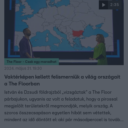
forgalma Magyarországon.
2:35
The Floor - Csak egy maradhat
2024. május 31. 19:30
Vaktérképen kellett felismerniük a világ országait
a The Floorban
István és Dzsudi földrajzból „vizsgáztak” a The Floor
párbajukon, ugyanis az volt a feladatuk, hogy a pirossal
megjelölt területekről megmondják, melyik ország. A
szoros összecsapáson egyetlen hibát sem vétettek,
mindent az idő döntött el: aki pár másodperccel is tovább
gondolkodott, kiesett.