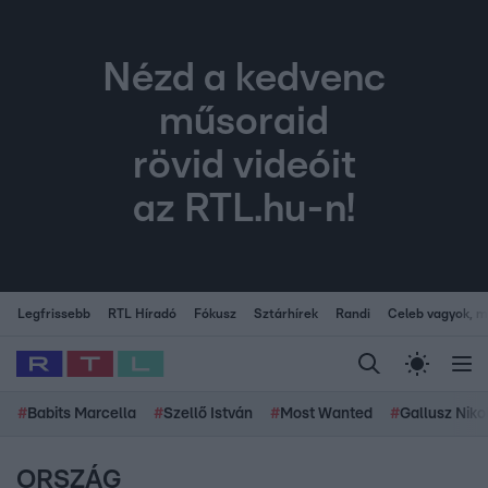
Nézd a kedvenc
műsoraid
rövid videóit
az RTL.hu-n!
Legfrissebb
RTL Híradó
Fókusz
Sztárhírek
Randi
Celeb vagyok, me
#
Babits Marcella
#
Szellő István
#
Most Wanted
#
Gallusz Niko
ORSZÁG