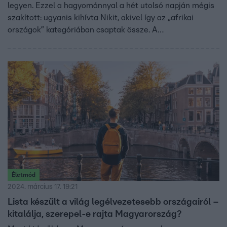
legyen. Ezzel a hagyománnyal a hét utolsó napján mégis
szakított: ugyanis kihívta Nikit, akivel így az „afrikai
országok” kategóriában csaptak össze. A
visszaszámlálást követő harcra azonban senki sem
számított: a párbajozók egyetlen ország kivételével
mindenre tudták a választ.
Életmód
2024. március 17. 19:21
Lista készült a világ legélvezetesebb országairól –
kitalálja, szerepel-e rajta Magyarország?