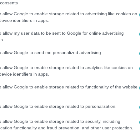
consents
eget, és kezd alkotni. Azt mondja, amikor igazán elmerül a mu
o allow Google to enable storage related to advertising like cookies on
29
evice identifiers in apps.
seköveiből építette meg
o allow my user data to be sent to Google for online advertising
-t egy brit művész
s.
dolgozók előtt akar tisztelegni a
to allow Google to send me personalized advertising.
otással.
o allow Google to enable storage related to analytics like cookies on
evice identifiers in apps.
o allow Google to enable storage related to functionality of the website
11:49
ranyát” kutató csoport egy SS-tiszt által í
o allow Google to enable storage related to personalization.
l újabb náci kincseket
ttak ennek a levélnek az átadásával szeretnék enyhíteni Ném
o allow Google to enable storage related to security, including
bűneit.
cation functionality and fraud prevention, and other user protection.