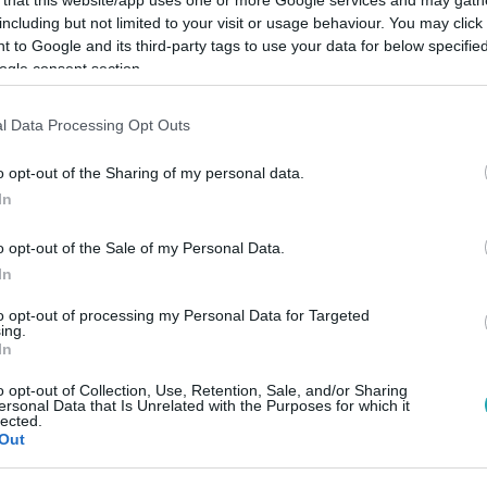
 that this website/app uses one or more Google services and may gath
including but not limited to your visit or usage behaviour. You may click 
 összetákolt szerkezetben is kár keletkezett.
 to Google and its third-party tags to use your data for below specifi
ogle consent section.
14:30
l Data Processing Opt Outs
jtély, hova tűnt a Churchill szülőhelyérő
o opt-out of the Sharing of my personal data.
v után vádat emeltek a világ leghíresebb vécécsészéjének el
In
iállítások látogatói a hagyományos célokra is használhatták. Ám
y mellékhelyiségből, ahol mindössze két nappal korábban állítot
o opt-out of the Sale of my Personal Data.
legvalószínűbb, hogy aranyrögökké vált.
In
to opt-out of processing my Personal Data for Targeted
ing.
8:36
In
t be lehet fejezni, de egy szobor sosincs
o opt-out of Collection, Use, Retention, Sale, and/or Sharing
ersonal Data that Is Unrelated with the Purposes for which it
ek az acéldrótok
lected.
Out
acél is megszelídül és új életre kel Majoros György kezei közö
nak. Ő viszont meg is festi alkotásait, így lesznek egyedülálló