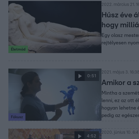
2022. március 21. 1
Húsz éve ál
hogy milli
Egy olasz mester
rejtélyesen nyom
Életmód
2021. május 3. 16:3
0:51
Amikor a s
Mintha a szemét 
lenni, ez az ott
hogyan lehetne é
pedig az egészen
Fókusz
2020. június 10. 6:4
4:52