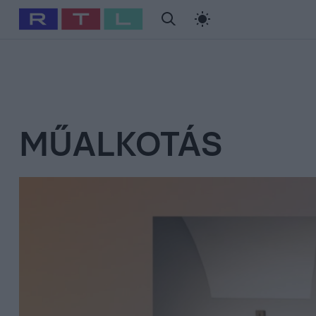
#
Babits Marcella
#
Szellő István
#
Most Wanted
#
Gallusz Ni
MŰALKOTÁS