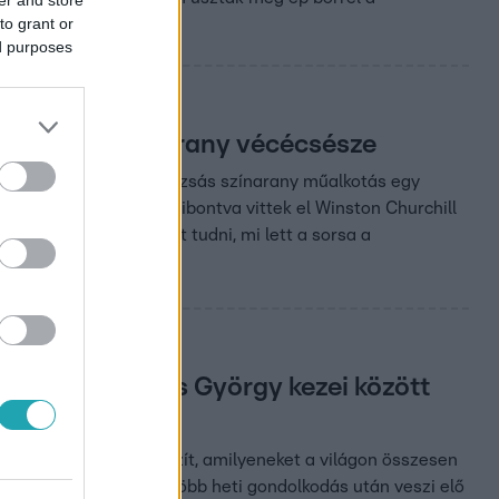
er and store
to grant or
ed purposes
l ellopott színarany vécécsésze
rablása miatt. Bár a mázsás színarany műalkotás egy
 egy éjszaka a falból kibontva vittek el Winston Churchill
ták ki. Máig nem lehet tudni, mi lett a sorsa a
 kész” – Majoros György kezei között
tt. Olyan szobrokat készít, amilyeneket a világon összesen
ak a munkái. A művész több heti gondolkodás után veszi elő