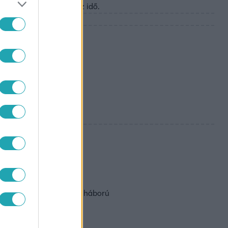
nkában, kiesik nála az idő.
rt levél alapján
etország második világháború