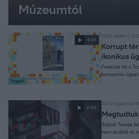
Múzeumtól
2026. április 17. 10:
6:41
Korrupt tér
ikonikus üg
Fedezze fel a Tra
korrupciós ügyet
Reggeli
2025. augusztus 31.
2:56
Megtudtuk,
Sulyok Tamás fel
nem árulták el, 