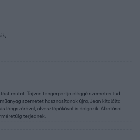
ék,
otást mutat. Tajvan tengerpartja eléggé szemetes tud
n műanyag szemetet hasznosítanak újra, Jean kitalálta
s lángszóróval, olvasztópákával is dolgozik. Alkotásai
rméretűig terjednek.