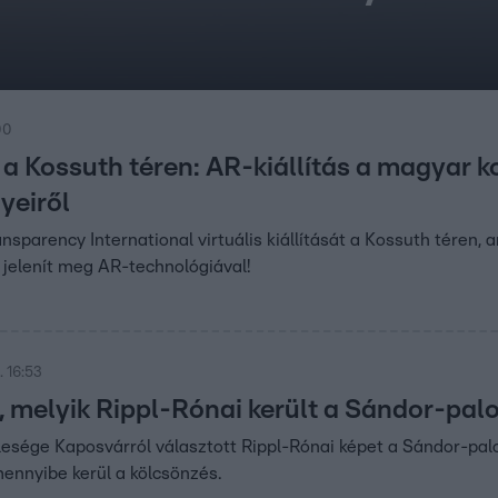
00
 a Kossuth téren: AR-kiállítás a magyar k
yeiről
nsparency International virtuális kiállítását a Kossuth téren, 
 jelenít meg AR-technológiával!
 16:53
 melyik Rippl-Rónai került a Sándor-pal
esége Kaposvárról választott Rippl-Rónai képet a Sándor-pal
mennyibe kerül a kölcsönzés.