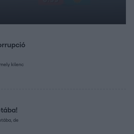
orrupció
amely kilenc
otába!
otába, de