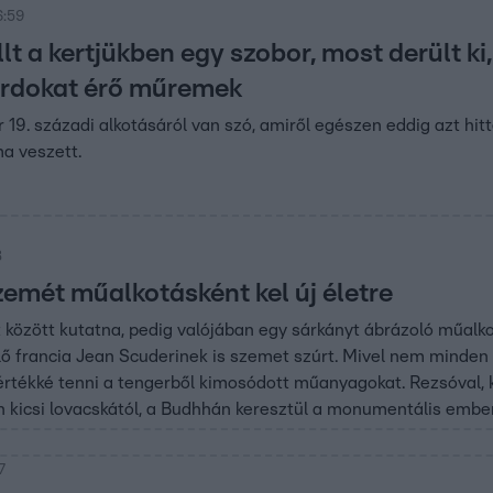
6:59
lt a kertjükben egy szobor, most derült ki,
árdokat érő műremek
 19. századi alkotásáról van szó, amiről egészen eddig azt hitt
a veszett.
8
zemét műalkotásként kel új életre
között kutatna, pedig valójában egy sárkányt ábrázoló műalk
 élő francia Jean Scuderinek is szemet szúrt. Mivel nem minde
rtékké tenni a tengerből kimosódott műanyagokat. Rezsóval, ki
 kicsi lovacskától, a Budhhán keresztül a monumentális embe
7