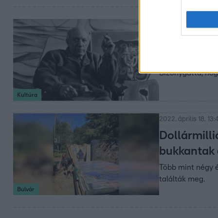
2022. július 19. 7:16
Egy kétszá
Ibizára cs
Bizonygatta, hog
Kultúra
2022. április 18. 13:
Dollármill
bukkantak 
Több mint négy é
találták meg.
Bulvár