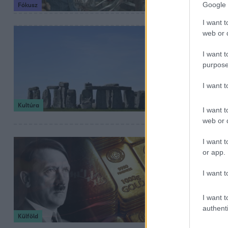
Google 
Fókusz
a hegesztőszemüv
I want t
2023. január 11. 17:
web or d
A saját ve
I want t
Stonehenge
purpose
Az egészségügyi 
I want 
veseköves műalk
Kultúra
I want t
web or d
I want t
2022. november 9. 
or app.
A Hitler „a
I want t
fedezhet fe
Náci leszármazo
I want t
alatt elkövetett 
authenti
Külföld