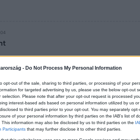
:04
nt
arország -
Do Not Process My Personal Information
to opt-out of the sale, sharing to third parties, or processing of your per
formation for targeted advertising by us, please use the below opt-out s
:57
r selection. Please note that after your opt-out request is processed y
sirkefarm, kunyhó – meghökkentő műalko
eing interest-based ads based on personal information utilized by us or
disclosed to third parties prior to your opt-out. You may separately opt-
n
losure of your personal information by third parties on the IAB’s list of
. This information may also be disclosed by us to third parties on the
IA
t vett részt egy különleges téli fesztiválon az oroszországi T
Participants
that may further disclose it to other third parties.
iük, amikkel gond nélkül csúsznak le a legmeredekebb lejtőn is
llon, csirkefarm, és még egy kunyhó is vágtázott a dombolda