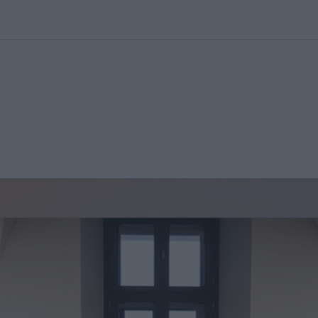
kolett
#
Időjárás
#
RTL műsor
#
Víz
#
Magyar Péter
#
Csillagjeg