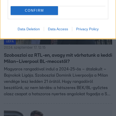
CONFIRM
Data Deletion
Data Access
Privacy Policy
UEFA
2024. szeptember 17. 12:15
Szoboszlai az RTL-en, avagy mit várhatunk a keddi
Milan–Liverpool BL-meccstől?
Magyaros rangadóval indul a 2024-25-ös – átalakult –
Bajnokok Ligája. Szoboszlai Dominik Liverpoolja a Milan
vendége lesz kedden 21 órától. Hogy rangadóról
beszélünk, az nem kérdés: a hétszeres BEK/BL-győztes
olasz csapat a hatszoros nyertes angolokat fogadja a San
Siróban. Szoboszlai az új menedzsernél a 10-es poszton
játszik, Arne Slot gólokat vár tőle. Az RTL szakértője,
Hrutka János ún. social media reporter szerepkörben vesz