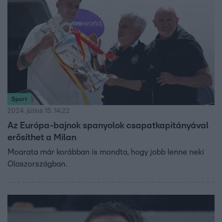
részt a mérkőzésen, és gyárt tartalmakat a főszereplők
közvetlen közeléből. Íme első bejelentkezése, a milánói
dóm elől.
Sport
2024. július 15. 14:22
Az Európa-bajnok spanyolok csapatkapitányával
erősíthet a Milan
Moarata már korábban is mondta, hogy jobb lenne neki
Olaszországban.