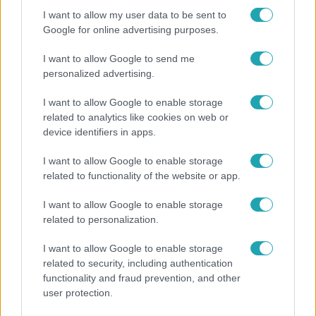
I want to allow my user data to be sent to
Google for online advertising purposes.
I want to allow Google to send me
personalized advertising.
UEFA
I want to allow Google to enable storage
2024. december 28. 16:00
related to analytics like cookies on web or
A Milan sztárja 16 évesen elhagyta a családját és
device identifiers in apps.
a hazáját
I want to allow Google to enable storage
2021-ben Christian Pulisic lett az első amerikai
related to functionality of the website or app.
futballista, aki Bajnokok Ligája-döntőben léphetett
pályára. A kiváló középpályás az UEFA exkluzív
I want to allow Google to enable storage
interjújában mesél arról, milyen áldozatot kellett
related to personalization.
meghoznia annak érdekében, hogy profi labdarúgó
I want to allow Google to enable storage
lehessen; hogy hogyan érzi magát a Milan játékosaként;
related to security, including authentication
és hogy mikben fejlődött az elmúlt években.
functionality and fraud prevention, and other
1:03
user protection.