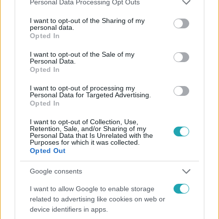
Personal Data Processing Opt Outs
services and may gather and store information including but
not limited to your visit or usage behaviour. You may click to
I want to opt-out of the Sharing of my
personal data.
grant or deny consent to Google and its third-party tags to
Opted In
use your data for below specified purposes in below Google
consent section.
I want to opt-out of the Sale of my
Personal Data.
UEFA
Opted In
2025. január 23. 16:15
I want to opt-out of processing my
Rafael Leao varászolt a Girona ellen - Nézd meg a
Personal Data for Targeted Advertising.
Opted In
Milan sztárjának legszebb pillanatait!
Rafael Leao játéka mindig csemege a fociszeretőknek.
I want to opt-out of Collection, Use,
Retention, Sale, and/or Sharing of my
Lássuk, a Milan-sztár mit hozott össze a Girona ellen a
Personal Data that Is Unrelated with the
Purposes for which it was collected.
BL-ben!
Opted Out
Google consents
4:06
I want to allow Google to enable storage
related to advertising like cookies on web or
device identifiers in apps.