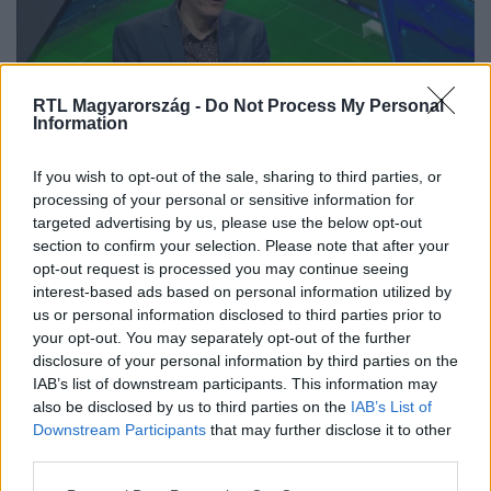
RTL Magyarország -
Do Not Process My Personal
Information
UEFA
If you wish to opt-out of the sale, sharing to third parties, or
2025. február 14. 16:30
processing of your personal or sensitive information for
A Feyenoord új edzője elővette az Arne Slot-
targeted advertising by us, please use the below opt-out
receptet a Milan ellen
section to confirm your selection. Please note that after your
opt-out request is processed you may continue seeing
A Milan nem játszott jól a Feyenoord ellen, de
interest-based ads based on personal information utilized by
meglepetés lenne, ha nem jutna tovább. Nézd meg a
us or personal information disclosed to third parties prior to
Focipéntek adását 21 órától az RTL+ Premiumon!
your opt-out. You may separately opt-out of the further
disclosure of your personal information by third parties on the
IAB’s list of downstream participants. This information may
also be disclosed by us to third parties on the
IAB’s List of
2:42
Downstream Participants
that may further disclose it to other
third parties.
Please note that this website/app uses one or more Google