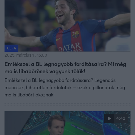
UEFA
2025. március 11. 15:00
Emlékszel a BL legnagyobb fordításaira? Mi még
ma is libabőrösek vagyunk tőlük!
Emlékszel a BL legnagyobb fordításaira? Legendás
meccsek, hihetetlen fordulatok – ezek a pillanatok még
ma is libabőrt okoznak!
4:42