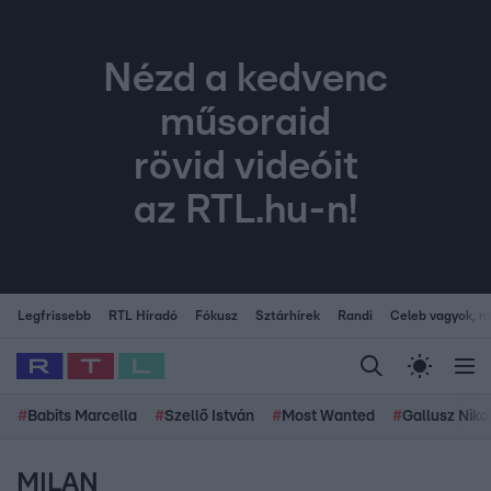
Nézd a kedvenc
műsoraid
rövid videóit
az RTL.hu-n!
Legfrissebb
RTL Híradó
Fókusz
Sztárhírek
Randi
Celeb vagyok, me
#
Babits Marcella
#
Szellő István
#
Most Wanted
#
Gallusz Niko
MILAN