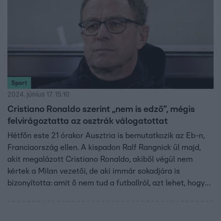
Sport
2024. június 17. 15:10
Cristiano Ronaldo szerint „nem is edző”, mégis
felvirágoztatta az osztrák válogatottat
Hétfőn este 21 órakor Ausztria is bemutatkozik az Eb-n,
Franciaország ellen. A kispadon Ralf Rangnick ül majd,
akit megalázott Cristiano Ronaldo, akiből végül nem
kértek a Milan vezetői, de aki immár sokadjára is
bizonyította: amit ő nem tud a futballról, azt lehet, hogy
nem is érdemes.