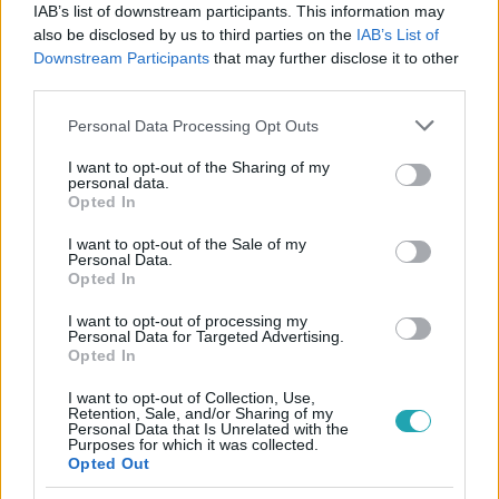
IAB’s list of downstream participants. This information may
készítsünk karácsonyi menüt minél olcsóbban.
also be disclosed by us to third parties on the
IAB’s List of
Downstream Participants
that may further disclose it to other
third parties.
7:01
Please note that this website/app uses one or more Google
Personal Data Processing Opt Outs
services and may gather and store information including but
not limited to your visit or usage behaviour. You may click to
I want to opt-out of the Sharing of my
personal data.
grant or deny consent to Google and its third-party tags to
Opted In
use your data for below specified purposes in below Google
consent section.
I want to opt-out of the Sale of my
Personal Data.
Opted In
I want to opt-out of processing my
Reggeli
Personal Data for Targeted Advertising.
Opted In
2022. szeptember 28. 9:36
Rab Kata különleges tortával lepte meg a Reggeli
I want to opt-out of Collection, Use,
Retention, Sale, and/or Sharing of my
műsorvezetőit
Personal Data that Is Unrelated with the
Purposes for which it was collected.
Rab Katát a Mestercukrászban ismerhették meg a
Opted Out
nézők, ahol a döntőig jutott. A műsor után pedig egy