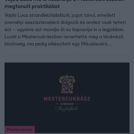
megtanult praktikákat
Vajda Luca strandkézilabdázik, jogot tanul, emellett
személyi asszisztensként dolgozik és amikor csak teheti
süt – ugyanis azt mondja őt ez kapcsolja ki a legjobban.
Lucát a Mestercukrászban ismerhette meg a tévénéző
közönség, ma pedig elkészített egy Mikulásváró
édességet.
Mestercukrász