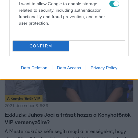
csapatnak, akik újszerűen használták ki az előnyüket.
I want to allow Google to enable storage
related to security, including authentication
Ehhez persze Zének is volt egy-két vicces szava...
functionality and fraud prevention, and other
user protection.
1:08
CONFIRM
Data Deletion
Data Access
Privacy Policy
A Konyhafőnök VIP
2021. december 6. 9:36
Exkluzív: Juhos Joci a frászt hozza a Konyhafőnök
VIP versenyzőire?
A Mestercukrász séfe segíti majd a hírességeket, hogy