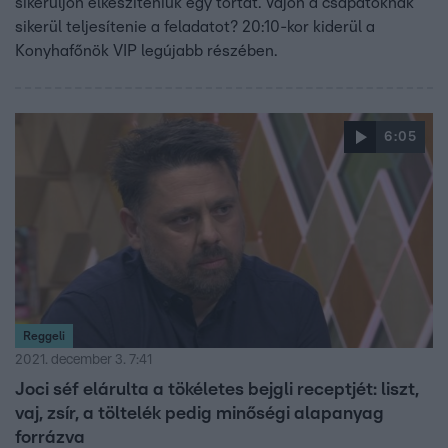
sikerüljön elkészíteniük egy tortát. Vajon a csapatoknak
sikerül teljesítenie a feladatot? 20:10-kor kiderül a
Konyhafőnök VIP legújabb részében.
6:05
Reggeli
2021. december 3. 7:41
Joci séf elárulta a tökéletes bejgli receptjét: liszt,
vaj, zsír, a töltelék pedig minőségi alapanyag
forrázva