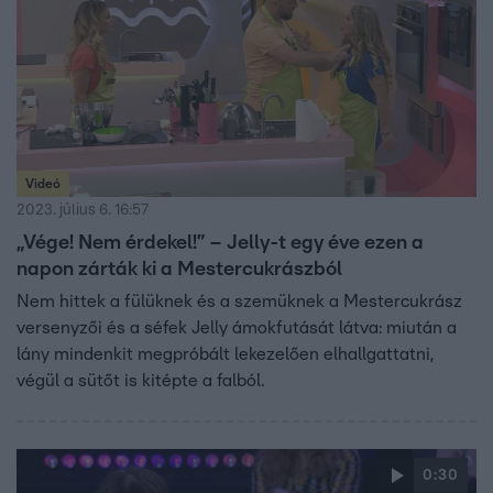
Videó
2023. július 6. 16:57
„Vége! Nem érdekel!” – Jelly-t egy éve ezen a
napon zárták ki a Mestercukrászból
Nem hittek a fülüknek és a szemüknek a Mestercukrász
versenyzői és a séfek Jelly ámokfutását látva: miután a
lány mindenkit megpróbált lekezelően elhallgattatni,
végül a sütőt is kitépte a falból.
0:30