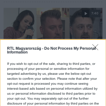
7:40
RTL Magyarország -
Do Not Process My Personal
Information
Fókusz
If you wish to opt-out of the sale, sharing to third parties, or
2022. december 22. 19:03
processing of your personal or sensitive information for
Dobó Ági, Juhos Joci és Király Peti megmutatja,
targeted advertising by us, please use the below opt-out
section to confirm your selection. Please note that after your
hogyan készíthetünk olcsó, de finom karácsonyi
opt-out request is processed you may continue seeing
menüt
interest-based ads based on personal information utilized by
A Konyhafőnök VIP 2. és 3. évadjainak győzteseit, Dobó
us or personal information disclosed to third parties prior to
Ágit és Király Petit, valamint a Mestercukrász séfjét,
your opt-out. You may separately opt-out of the further
Juhos Jocit kértük meg: adjanak tippeket, hogyan
disclosure of your personal information by third parties on the