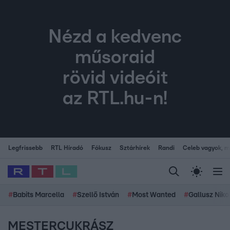
Nézd a kedvenc
műsoraid
rövid videóit
az RTL.hu-n!
Legfrissebb
RTL Híradó
Fókusz
Sztárhírek
Randi
Celeb vagyok, me
#
Babits Marcella
#
Szellő István
#
Most Wanted
#
Gallusz Niko
MESTERCUKRÁSZ