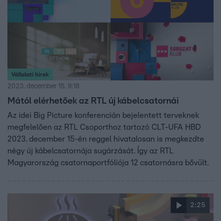
Vállalati hírek
2023. december 15. 9:18
Mától elérhetőek az RTL új kábelcsatornái
Az idei Big Picture konferencián bejelentett terveknek
megfelelően az RTL Csoporthoz tartozó CLT-UFA HBD
2023. december 15-én reggel hivatalosan is megkezdte
négy új kábelcsatornája sugárzását. Így az RTL
Magyarország csatornaportfóliója 12 csatornásra bővült.
2:25