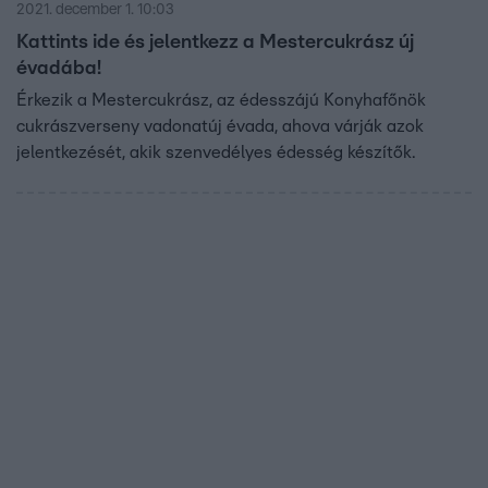
2021. december 1. 10:03
Kattints ide és jelentkezz a Mestercukrász új
évadába!
Érkezik a Mestercukrász, az édesszájú Konyhafőnök
cukrászverseny vadonatúj évada, ahova várják azok
jelentkezését, akik szenvedélyes édesség készítők.