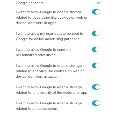
cukrász iskolában tökéletesíti a tudását. Kata nagyon sok
Google consents
negatív megjegyzést kapott a műsor alatt a kinézete
I want to allow Google to enable storage
miatt, de senkitől sem fog bocsánatot kérni, mert jól néz
related to advertising like cookies on web or
ki.
device identifiers in apps.
I want to allow my user data to be sent to
2:24
Google for online advertising purposes.
I want to allow Google to send me
personalized advertising.
I want to allow Google to enable storage
related to analytics like cookies on web or
device identifiers in apps.
A Konyhafőnök VIP
I want to allow Google to enable storage
2021. december 6. 21:50
related to functionality of the website or app.
Zé nem hitte el, miben kérték Juhos Joci
I want to allow Google to enable storage
segítségét a versenyzők
related to personalization.
A Mestercukrász zsűritagja beugrott segíteni a kék