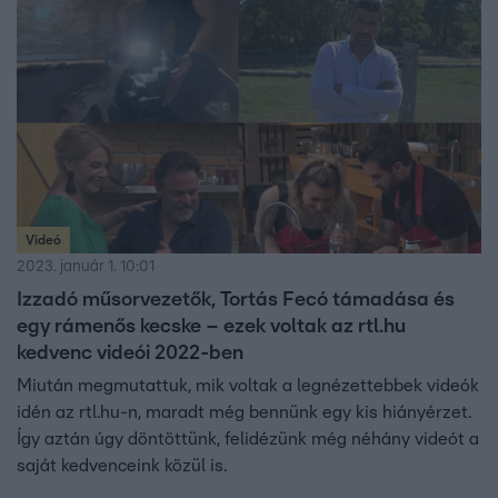
Videó
2023. január 1. 10:01
Izzadó műsorvezetők, Tortás Fecó támadása és
egy rámenős kecske – ezek voltak az rtl.hu
kedvenc videói 2022-ben
Miután megmutattuk, mik voltak a legnézettebbek videók
idén az rtl.hu-n, maradt még bennünk egy kis hiányérzet.
Így aztán úgy döntöttünk, felidézünk még néhány videót a
saját kedvenceink közül is.