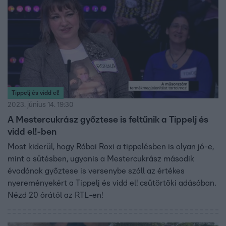
Tippelj és vidd el!
2023. június 14. 19:30
A Mestercukrász győztese is feltűnik a Tippelj és
vidd el!-ben
Most kiderül, hogy Rábai Roxi a tippelésben is olyan jó-e,
mint a sütésben, ugyanis a Mestercukrász második
évadának győztese is versenybe száll az értékes
nyereményekért a Tippelj és vidd el! csütörtöki adásában.
Nézd 20 órától az RTL-en!