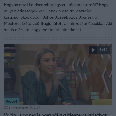
Hogyan néz ki a december egy cukrászmesternél? Hogy
milyen édességek kerüljenek a családi asztalra
karácsonykor, abban Juhos József, azaz Joci séf, a
Mestercukrász zsűritagja látott el minket tanácsokkal. Aki
azt is elárulta, hogy már lehet jelentkezni
a Mestercukrász második évadába.
6:40
Reggeli
2021. december 3. 6:37
Vajda Luca ma is használja a Mestercukrászban