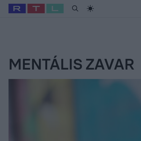
#
Babits Marcella
#
Szellő István
#
Most Wanted
#
Gallusz Ni
MENTÁLIS ZAVAR