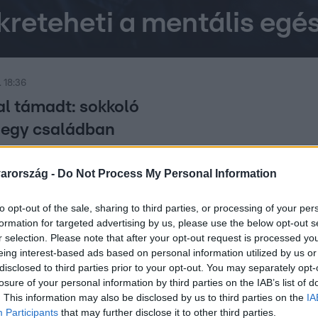
nkreteheti a mentális eg
 18:36
l támadt: sokkoló
 egy családban
ett apja 78 éves anyósával egy 32 éves
 a Pest megyei Abonyban.
arország -
Do Not Process My Personal Information
to opt-out of the sale, sharing to third parties, or processing of your per
formation for targeted advertising by us, please use the below opt-out s
r selection. Please note that after your opt-out request is processed y
:45
eing interest-based ads based on personal information utilized by us or
edik magyar gyereknek van mentális be
disclosed to third parties prior to your opt-out. You may separately opt-
losure of your personal information by third parties on the IAB’s list of
gyerek mentális zavarral küzd Magyaroszágon. A szorongás és
. This information may also be disclosed by us to third parties on the
IA
zavar – mondta a Bethesda Gyermekkórház pszichiátere a Híra
Participants
that may further disclose it to other third parties.