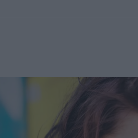
kolett
#
Időjárás
#
RTL műsor
#
Víz
#
Magyar Péter
#
Csillagjeg