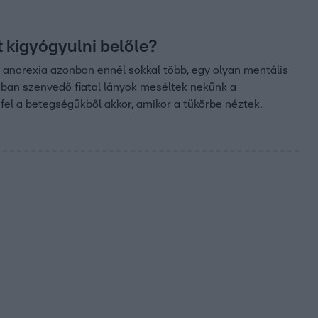
 kigyógyulni belőle?
z anorexia azonban ennél sokkal több, egy olyan mentális
ában szenvedő fiatal lányok meséltek nekünk a
 fel a betegségükből akkor, amikor a tükörbe néztek.