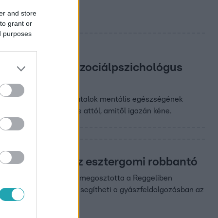
zdő gyerekeket.
er and store
to grant or
ed purposes
fonok a híres szociálpszichológus
kben hozzájárulnak a fiatalok mentális egészségének
 a gyerekeinket, kivéve attól, amitől igazán kéne.
szenvedhetett az esztergomi robbantó
madia Dóra pszichológus megosztotta a Reggeliben
eszélt, hogy mi minden segítheti a gyászfeldolgozásban az