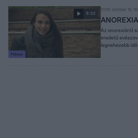
2019. október 15. 16
9:32
ANOREXIA: 
Az anorexiáról s
eredetű evészava
legnehezebb idős
Fókusz