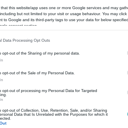
 az ország minden részéből várják a mentális problémákkal kü
 that this website/app uses one or more Google services and may gath
including but not limited to your visit or usage behaviour. You may click 
 to Google and its third-party tags to use your data for below specifi
ogle consent section.
55
éket taszítanak szorongásba az okostele
l Data Processing Opt Outs
o opt-out of the Sharing of my personal data.
zerint az okostelefonok és a közösségi média jelentős mérté
In
merikai szociálpszichológus állítja, mindentől túlságosan óvjuk
o opt-out of the Sale of my Personal Data.
In
2. 8:18
to opt-out of processing my Personal Data for Targeted
ógus szerint ebben a mentális zavarban 
ing.
In
 diagnosztizálni anélkül, hogy látták volna a pácienst, Csiz
o opt-out of Collection, Use, Retention, Sale, and/or Sharing
nyét az esztergomi robbantó mentális állapotáról. Arról is b
ersonal Data that Is Unrelated with the Purposes for which it
lected.
saládját, akit két gyermeke is gyászol.
Out