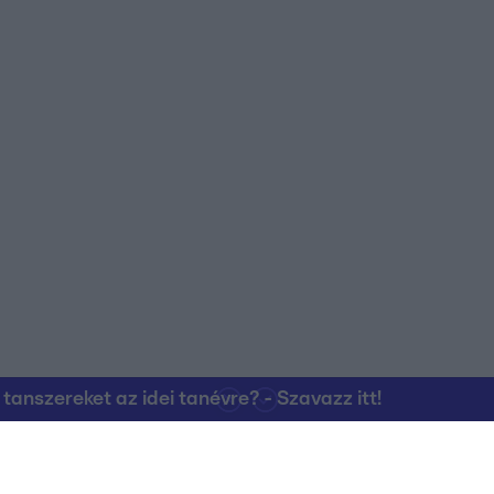
nszereket az idei tanévre? - Szavazz itt!