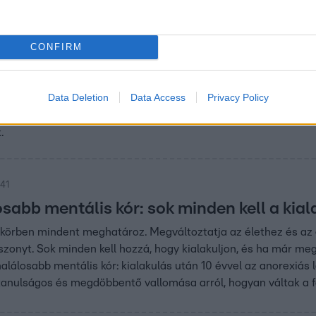
avarok a
CONFIRM
att? Itt a
Data Deletion
Data Access
Privacy Policy
dott tanácsot a
k.
:41
osabb mentális kór: sok minden kell a kia
ükörben mindent meghatároz. Megváltoztatja az élethez és az 
szonyt. Sok minden kell hozzá, hogy kialakuljon, és ha már meg
lálosabb mentális kór: kialakulás után 10 évvel az anorexiás 
tanulságos és megdöbbentő vallomása arról, hogyan váltak a 