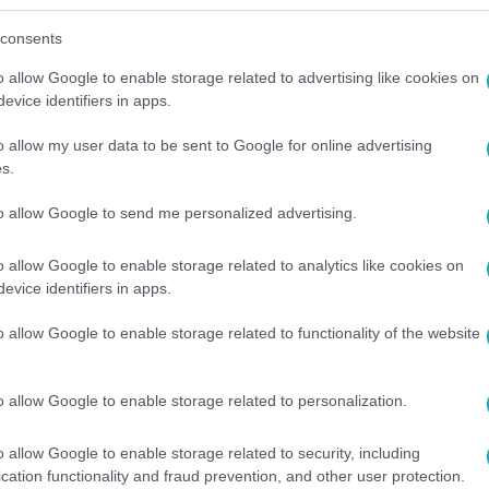
consents
18:12
o allow Google to enable storage related to advertising like cookies on
evice identifiers in apps.
avarban szenvedhet a magát kutyának kép
lt a pszichológus
o allow my user data to be sent to Google for online advertising
s.
ló elrugaszkodás mögött trauma is húzódhat.
to allow Google to send me personalized advertising.
o allow Google to enable storage related to analytics like cookies on
evice identifiers in apps.
8:00
o allow Google to enable storage related to functionality of the website
k is tikkelni kezdtek – látszólag a TikTok
időszakban mintegy varázsütésre tömegesen tikkelni kezdtek a
o allow Google to enable storage related to personalization.
inédzserekről, akik Tourette-szindrómásnak vallották magukat.
íthet, ha elfogadják a diagnózisukat, és csökkentik a stresszt 
o allow Google to enable storage related to security, including
cation functionality and fraud prevention, and other user protection.