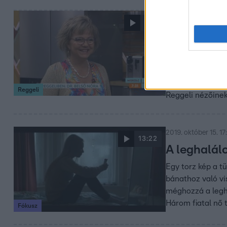
2020. június 9. 5:33
7:11
Mentális z
karantén al
segítség!
Dr. Belső Nóra a
Reggeli
Reggeli nézőine
2019. október 15. 17
13:22
A leghalál
Egy torz kép a t
bánathoz való vi
méghozzá a legha
Három fiatal nő 
Fókusz