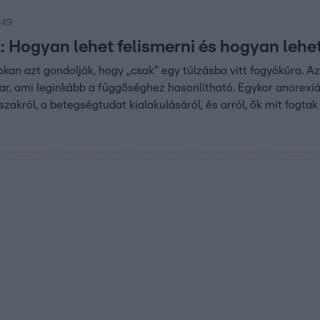
:49
Hogyan lehet felismerni és hogyan lehet
okan azt gondolják, hogy „csak” egy túlzásba vitt fogyókúra. A
r, ami leginkább a függőséghez hasonlítható. Egykor anorexi
zakról, a betegségtudat kialakulásáról, és arról, ők mit fogtak