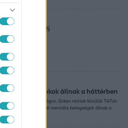
zelő japán férfi
tól, de mélyebb okok állnak a háttérben
 kamaszok szerte a világon. Sokan néztek közülük TikTok-
 Kiderült, a legtöbbüknél mentális betegségek állnak a
kiváltó tényezőket.