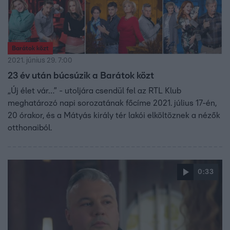
Barátok közt
2021. június 29. 7:00
23 év után búcsúzik a Barátok közt
„Új élet vár…” - utoljára csendül fel az RTL Klub
meghatározó napi sorozatának főcíme 2021. július 17-én,
20 órakor, és a Mátyás király tér lakói elköltöznek a nézők
otthonaiból.
0:33