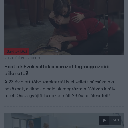
Barátok közt
2021. július 16. 10:09
Best of: Ezek voltak a sorozat legmegrázóbb
pillanatai!
A 23 év alatt több karaktertől is el kellett búcsúznia a
nézőknek, akiknek a haláluk megrázta a Mátyás király
teret. Összegyűjtöttük az elmúlt 23 év haláleseteit!
1:48