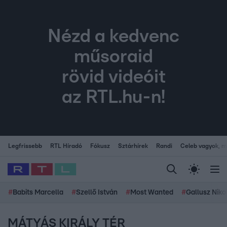
Nézd a kedvenc
műsoraid
rövid videóit
az RTL.hu-n!
Legfrissebb
RTL Híradó
Fókusz
Sztárhírek
Randi
Celeb vagyok, me
#
Babits Marcella
#
Szellő István
#
Most Wanted
#
Gallusz Niko
MÁTYÁS KIRÁLY TÉR