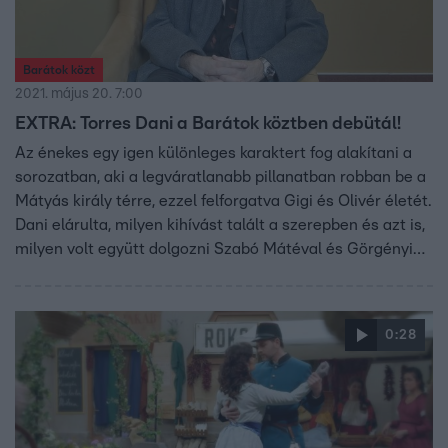
Barátok közt
2021. május 20. 7:00
EXTRA: Torres Dani a Barátok köztben debütál!
Az énekes egy igen különleges karaktert fog alakítani a
sorozatban, aki a legváratlanabb pillanatban robban be a
Mátyás király térre, ezzel felforgatva Gigi és Olivér életét.
Dani elárulta, milyen kihívást talált a szerepben és azt is,
milyen volt együtt dolgozni Szabó Mátéval és Görgényi
Fruzsival.
0:28