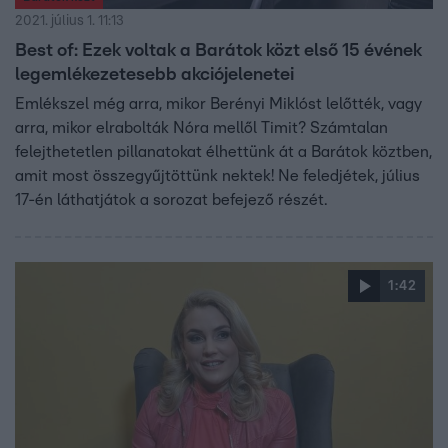
2021. július 1. 11:13
Best of: Ezek voltak a Barátok közt első 15 évének
legemlékezetesebb akciójelenetei
Emlékszel még arra, mikor Berényi Miklóst lelőtték, vagy
arra, mikor elrabolták Nóra mellől Timit? Számtalan
felejthetetlen pillanatokat élhettünk át a Barátok köztben,
amit most összegyűjtöttünk nektek! Ne feledjétek, július
17-én láthatjátok a sorozat befejező részét.
1:42