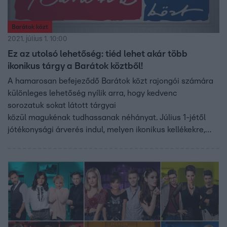
Barátok közt
2021. július 1. 10:00
Ez az utolsó lehetőség: tiéd lehet akár több
ikonikus tárgy a Barátok köztből!
A hamarosan befejeződő Barátok közt rajongói számára
különleges lehetőség nyílik arra, hogy kedvenc
sorozatuk sokat látott tárgyai
közül magukénak tudhassanak néhányat. Július 1-jétől
jótékonysági árverés indul, melyen ikonikus kellékekre,
díszletelemekre, jelmezekre lehet licitálni. Az
SOS Gyermekfalvakat támogató aukció a sorozat utolsó
epizódjai után még több, mint egy napig tart, így az
ereklyékre 2021. július 18-án 21:00 óráig lehet licitálni.