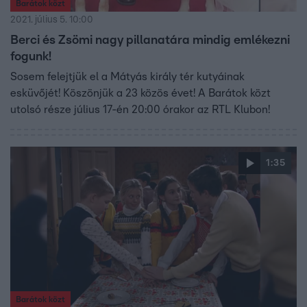
Barátok közt
2021. július 5. 10:00
Berci és Zsömi nagy pillanatára mindig emlékezni
fogunk!
Sosem felejtjük el a Mátyás király tér kutyáinak
esküvőjét! Köszönjük a 23 közös évet! A Barátok közt
utolsó része július 17-én 20:00 órakor az RTL Klubon!
1:35
Barátok közt