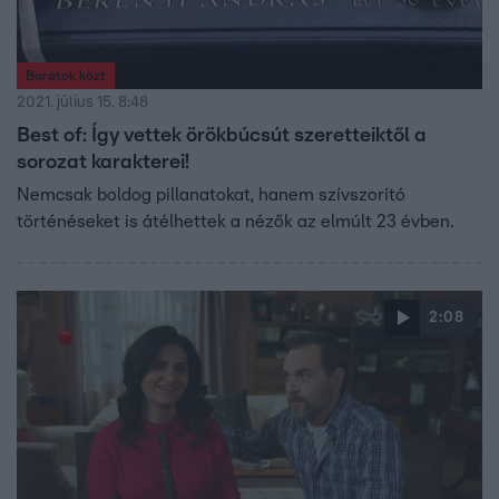
Barátok közt
2021. július 15. 8:48
Best of: Így vettek örökbúcsút szeretteiktől a
sorozat karakterei!
Nemcsak boldog pillanatokat, hanem szívszorító
történéseket is átélhettek a nézők az elmúlt 23 évben.
2:08