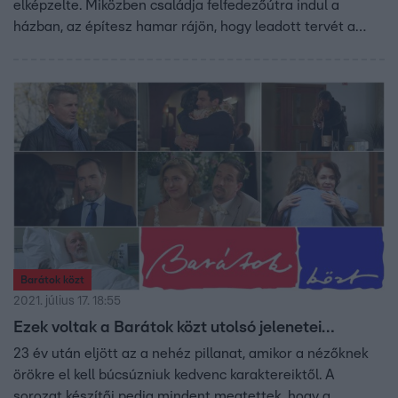
elképzelte. Miközben családja felfedezőútra indul a
házban, az építesz hamar rájön, hogy leadott tervét a
háta mögött átalakította valaki…
Barátok közt
2021. július 17. 18:55
Ezek voltak a Barátok közt utolsó jelenetei…
23 év után eljött az a nehéz pillanat, amikor a nézőknek
örökre el kell búcsúzniuk kedvenc karaktereiktől. A
sorozat készítői pedig mindent megtettek, hogy a