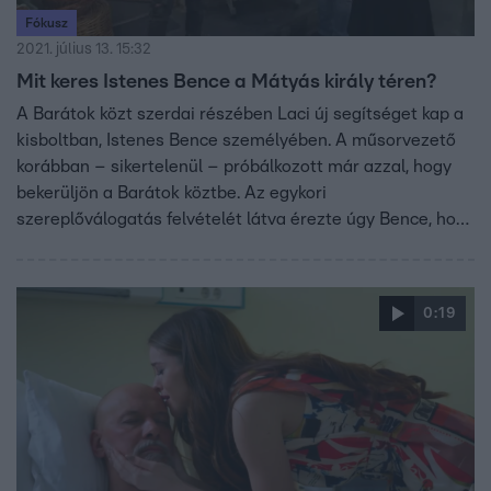
Fókusz
2021. július 13. 15:32
Mit keres Istenes Bence a Mátyás király téren?
A Barátok közt szerdai részében Laci új segítséget kap a
kisboltban, Istenes Bence személyében. A műsorvezető
korábban – sikertelenül – próbálkozott már azzal, hogy
bekerüljön a Barátok köztbe. Az egykori
szereplőválogatás felvételét látva érezte úgy Bence, hogy
ideje megvalósítani az eddig be nem teljesült álmát.
Megkereste a sorozat kreatív producerét, aki örömmel
vette az ötletet.
0:19