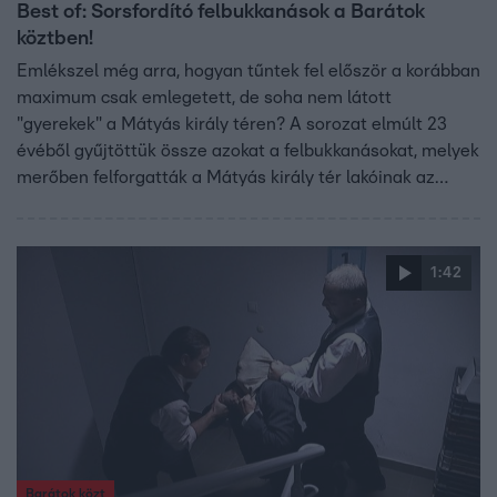
Best of: Sorsfordító felbukkanások a Barátok
köztben!
Emlékszel még arra, hogyan tűntek fel először a korábban
maximum csak emlegetett, de soha nem látott
"gyerekek" a Mátyás király téren? A sorozat elmúlt 23
évéből gyűjtöttük össze azokat a felbukkanásokat, melyek
merőben felforgatták a Mátyás király tér lakóinak az
életét!
1:42
Barátok közt