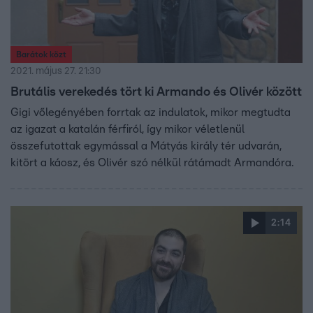
Barátok közt
2021. május 27. 21:30
Brutális verekedés tört ki Armando és Olivér között
Gigi vőlegényében forrtak az indulatok, mikor megtudta
az igazat a katalán férfiról, így mikor véletlenül
összefutottak egymással a Mátyás király tér udvarán,
kitört a káosz, és Olivér szó nélkül rátámadt Armandóra.
2:14