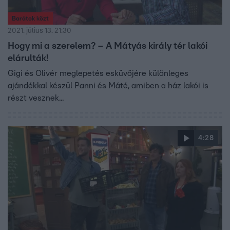
Barátok közt
2021. július 13. 21:30
Hogy mi a szerelem? – A Mátyás király tér lakói
elárulták!
Gigi és Olivér meglepetés esküvőjére különleges
ajándékkal készül Panni és Máté, amiben a ház lakói is
részt vesznek...
4:28