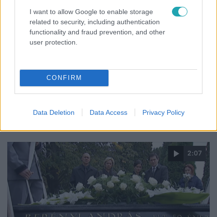
I want to allow Google to enable storage
related to security, including authentication
functionality and fraud prevention, and other
user protection.
Barátok közt
2021. július 15. 8:54
Best of: Ezek voltak a Barátok közt legszexisebb
CONFIRM
pillanatai!
Összegyűjtöttük a sorozat elmúlt 23 évének legpikánsabb
jeleneteit!
Data Deletion
Data Access
Privacy Policy
2:07