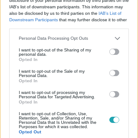
disclosure of your personal information by third parties on the
IAB’s list of downstream participants. This information may
also be disclosed by us to third parties on the
IAB’s List of
Downstream Participants
that may further disclose it to other
third parties.
Please note that this website/app uses one or more Google
Personal Data Processing Opt Outs
services and may gather and store information including but
Barátok közt
not limited to your visit or usage behaviour. You may click to
I want to opt-out of the Sharing of my
2021. július 15. 9:24
personal data.
grant or deny consent to Google and its third-party tags to
Opted In
Best of: Így hunyták le örökre a szemüket a sorozat
use your data for below specified purposes in below Google
consent section.
egyes szereplői!
I want to opt-out of the Sale of my
Personal Data.
A 23 év alatt több karaktertől is el kellett búcsúznia a
Opted In
nézőknek, akiknek a haláluk megrázta a Mátyás király
I want to opt-out of processing my
teret. Összegyűjtöttük az elmúlt 23 év haláleseteit!
Personal Data for Targeted Advertising.
Opted In
I want to opt-out of Collection, Use,
Retention, Sale, and/or Sharing of my
2:14
Personal Data that Is Unrelated with the
Purposes for which it was collected.
Opted Out