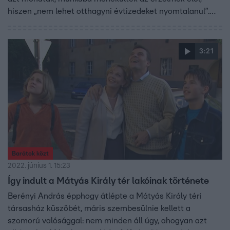
hiszen „nem lehet otthagyni évtizedeket nyomtalanul”.
2020 decemberében derült ki, hogy a következő nyáron
búcsúznak a tévé képernyőjétől a Mátyás Király tér lakói.
23 éves fennállásukkal kitörölhetetlenül beleírták a
3:21
nevüket a magyar televíziózás történetébe, ez a hosszú
életút nemzetközileg is jelentős teljesítmény.
Barátok közt
2022. június 1. 15:23
Így indult a Mátyás Király tér lakóinak története
Berényi András épphogy átlépte a Mátyás Király téri
társasház küszöbét, máris szembesülnie kellett a
szomorú valósággal: nem minden áll úgy, ahogyan azt