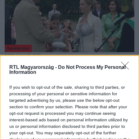
Barátok közt
2021. július 15. 9:31
Best of: Így fogadtak örök hűséget egymásnak a
RTL Magyarország -
Do Not Process My Personal
Information
sorozat szerelmesei!
Sosem felejtjük el a kedvenc karaktereink nagy napját,
If you wish to opt-out of the sale, sharing to third parties, or
mikor egymás előtt kimondták a boldogító igent! Ezek
processing of your personal or sensitive information for
voltak az elmúlt 23 év legromantikusabb pillanatai!
targeted advertising by us, please use the below opt-out
section to confirm your selection. Please note that after your
opt-out request is processed you may continue seeing
interest-based ads based on personal information utilized by
2:07
us or personal information disclosed to third parties prior to
your opt-out. You may separately opt-out of the further