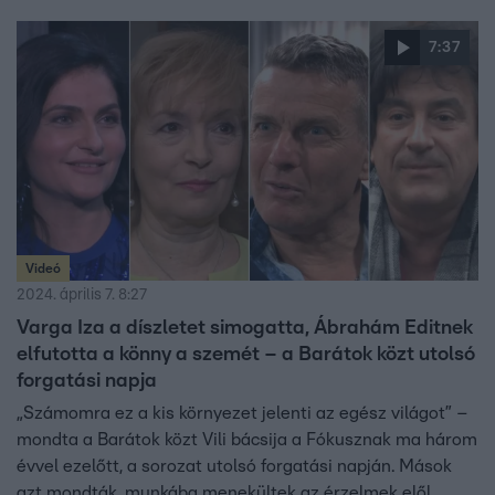
7:37
Videó
2024. április 7. 8:27
Varga Iza a díszletet simogatta, Ábrahám Editnek
elfutotta a könny a szemét – a Barátok közt utolsó
forgatási napja
„Számomra ez a kis környezet jelenti az egész világot” –
mondta a Barátok közt Vili bácsija a Fókusznak ma három
évvel ezelőtt, a sorozat utolsó forgatási napján. Mások
azt mondták, munkába menekültek az érzelmek elől,