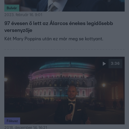
Bulvár
2023. február 16. 9:01
97 évesen ő lett az Álarcos énekes legidősebb
versenyzője
Két Mary Poppins után ez már meg se kottyant.
3:36
Fókusz
2018. december 14. 16:21