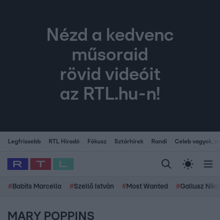
Nézd a kedvenc
műsoraid
rövid videóit
az RTL.hu-n!
Legfrissebb
RTL Híradó
Fókusz
Sztárhírek
Randi
Celeb vagyok, me
#
Babits Marcella
#
Szellő István
#
Most Wanted
#
Gallusz Niko
MARY POPPINS