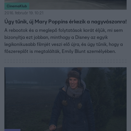
CinemaKlub
2016. február 19. 10:21
Úgy tűnik, új Mary Poppins érkezik a nagyvászonra!
A rebootok és a meglepő folytatások korát éljük, mi sem
bizonyítja ezt jobban, minthogy a Disney az egyik
legikonikusabb filmjét veszi elő újra, és úgy tűnik, hogy a
főszereplőt is megtalálták, Emily Blunt személyében.