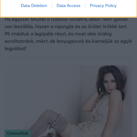
Na, akkor melyik is volt A galaxis őrzői 2 legjobb
Data Deletion
Data Access
Privacy Policy
poénja?
Ha egyszer felültél a Galaxis-vonatra, akkor nem igazán
van leszállás, hiszen a rajongás és az őrület örökké tart.
Mi imádtuk a legújabb részt, és most akár órákig
sorolhatnánk, miért, de lenyugszunk és kiemeljük az egyik
legjobbat!
CinemaKlub