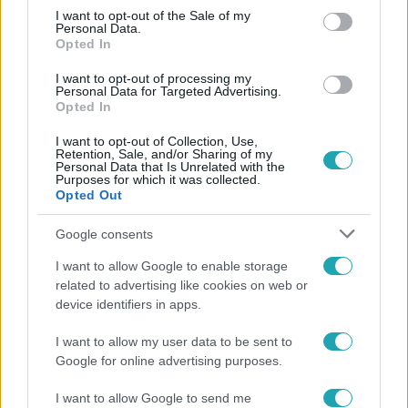
consent section.
I want to opt-out of the Sale of my
2018. június 15. 14:45
Personal Data.
Opted In
Íme, a nagy Disney útmutató!
Ha már te sem tudod nyomon követni, hogy milyen
I want to opt-out of processing my
Personal Data for Targeted Advertising.
élőszereplős remake-ek készülnek a klasszikus Disney
Opted In
mesékből egyet se félj, összeszedtük neked őket!
I want to opt-out of Collection, Use,
Retention, Sale, and/or Sharing of my
Personal Data that Is Unrelated with the
Purposes for which it was collected.
Opted Out
Google consents
I want to allow Google to enable storage
related to advertising like cookies on web or
device identifiers in apps.
I want to allow my user data to be sent to
Google for online advertising purposes.
CinemaKlub
I want to allow Google to send me
2018. március 7. 12:38