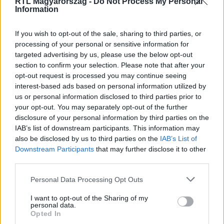
RTL Magyarország -
Do Not Process My Personal
CinemaKlub
Information
2018. szeptember 18. 11:43
Lesd meg velünk Mary Poppins visszatérését!
If you wish to opt-out of the sale, sharing to third parties, or
processing of your personal or sensitive information for
Képeket, apró részleteket és természetesen egy-két
targeted advertising by us, please use the below opt-out
elcsepegtetett hírt már hallhattunk az ikonikus film
section to confirm your selection. Please note that after your
folytatásáról, most viszont itt az első, teljes trailer!
opt-out request is processed you may continue seeing
Nézzük!
interest-based ads based on personal information utilized by
us or personal information disclosed to third parties prior to
your opt-out. You may separately opt-out of the further
disclosure of your personal information by third parties on the
IAB’s list of downstream participants. This information may
also be disclosed by us to third parties on the
IAB’s List of
Downstream Participants
that may further disclose it to other
third parties.
Please note that this website/app uses one or more Google
Personal Data Processing Opt Outs
services and may gather and store information including but
not limited to your visit or usage behaviour. You may click to
I want to opt-out of the Sharing of my
personal data.
grant or deny consent to Google and its third-party tags to
Opted In
use your data for below specified purposes in below Google
CinemaKlub