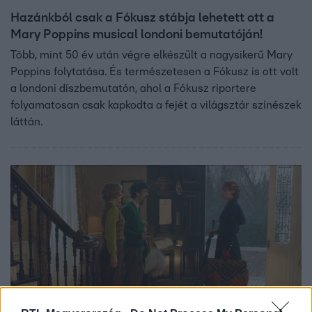
Hazánkból csak a Fókusz stábja lehetett ott a
Mary Poppins musical londoni bemutatóján!
Több, mint 50 év után végre elkészült a nagysikerű Mary
Poppins folytatása. És természetesen a Fókusz is ott volt
a londoni díszbemutatón, ahol a Fókusz riportere
folyamatosan csak kapkodta a fejét a világsztár színészek
láttán.