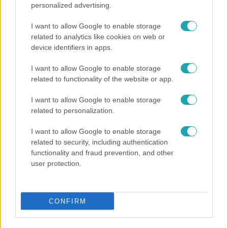
personalized advertising.
A Disney nagy klasszikussal tér vissza! Nézz bele!
A stúdió mostanság szereti újraéleszteni azokat a
I want to allow Google to enable storage
legendás filmjeit, amelyek már évtizedekkel ezelőtt
related to analytics like cookies on web or
device identifiers in apps.
meghódítottak mindenkit. Az Emily Blunttal felélesztett
moziba most te is belekukkanthatsz!
I want to allow Google to enable storage
related to functionality of the website or app.
I want to allow Google to enable storage
related to personalization.
I want to allow Google to enable storage
related to security, including authentication
functionality and fraud prevention, and other
user protection.
CONFIRM
CinemaKlub
2017. május 17. 11:16