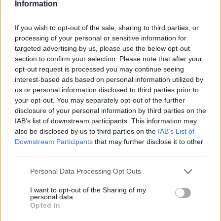
Information
If you wish to opt-out of the sale, sharing to third parties, or
processing of your personal or sensitive information for
Bulvár
targeted advertising by us, please use the below opt-out
2026. április 8. 12:30
section to confirm your selection. Please note that after your
Lovas Roziék évfordulója: megható vallomás a
opt-out request is processed you may continue seeing
kapcsolatukról
interest-based ads based on personal information utilized by
us or personal information disclosed to third parties prior to
Lovas Rozi és férje, Horváth János Antal megható
your opt-out. You may separately opt-out of the further
bejegyzésben ünnepelték 6. házassági évfordulójukat,
disclosure of your personal information by third parties on the
szakmai sikereik mellett.
IAB’s list of downstream participants. This information may
also be disclosed by us to third parties on the
IAB’s List of
Downstream Participants
that may further disclose it to other
third parties.
Please note that this website/app uses one or more Google
Personal Data Processing Opt Outs
services and may gather and store information including but
not limited to your visit or usage behaviour. You may click to
I want to opt-out of the Sharing of my
personal data.
grant or deny consent to Google and its third-party tags to
Opted In
use your data for below specified purposes in below Google
consent section.