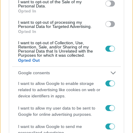
I want to opt-out of the Sale of my
Personal Data.
Opted In
Bulvár
I want to opt-out of processing my
Personal Data for Targeted Advertising.
2026. március 2. 19:00
Opted In
Molnár Áron bajba került, egy rajongó sietett a
I want to opt-out of Collection, Use,
segítségére
Retention, Sale, and/or Sharing of my
Personal Data that Is Unrelated with the
Molnár Áron különleges történetet osztott meg, hogyan
Purposes for which it was collected.
segített egy követője Veszprémben egy műszaki
Opted Out
probléma megoldásában.
Google consents
I want to allow Google to enable storage
related to advertising like cookies on web or
7:54
device identifiers in apps.
I want to allow my user data to be sent to
Google for online advertising purposes.
I want to allow Google to send me
personalized advertising.