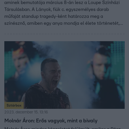
aminek bemutatója március 8-án lesz a Loupe Színházi
Társulásban. A Lányok, fiúk c. egyszemélyes darab
műfaját standup tragedy-ként határozza meg a
színésznő, amiben egy anya mondja el élete történetét,
amit egy tragédia szel ketté.
Sztárbox
2023. december 15. 13:16
Molnár Áron: Erős vagyok, mint a bivaly