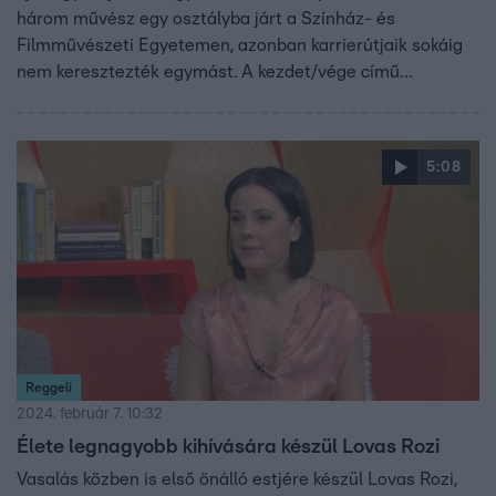
három művész egy osztályba járt a Színház- és
Filmművészeti Egyetemen, azonban karrierútjaik sokáig
nem keresztezték egymást. A kezdet/vége című
színdarab formabontó és veszélyes elemeinek
elsajátítása komoly kihívások elé állította a színészeket,
akiket a Cirque du Soleil artistaművésze, Frányó Viktor
5:08
készít fel az előadásokra. „Elég sok sérülésem van,
tulajdonképpen az lenne a fura, ha nem fájna valami” –
meséli Mohai Tamás, akinek ez volt eddigi pályafutása
leghosszabb és legkimerítőbb próbafolyamata.
Reggeli
2024. február 7. 10:32
Élete legnagyobb kihívására készül Lovas Rozi
Vasalás közben is első önálló estjére készül Lovas Rozi,