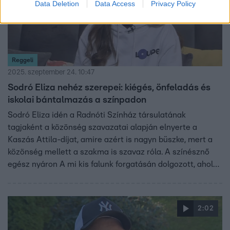
Data Deletion
Data Access
Privacy Policy
Reggeli
2025. szeptember 24. 10:47
Sodró Eliza nehéz szerepei: kiégés, önfeladás és
iskolai bántalmazás a színpadon
Sodró Eliza idén a Radnóti Színház társulatának
tagjaként a közönség szavazatai alapján elnyerte a
Kaszás Attila-díjat, amire azért is nagyn büszke, mert a
közönség mellett a szakma is szavaz róla. A színésznő
egész nyáron A mi kis falunk forgatásán dolgozott, ahol
különleges közös jeleneteket kapott párjával, Rusznák
Andrással, aki egyébként szintén Kaszás Attila-díjas.
Hamarosan a Loupe társulatnál is láthatjuk őt, ahol egy
2:02
sürgőssgi doktornőt alakít majd, a darab a kiégés témáját
járja körbe.