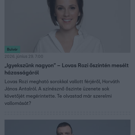
Bulvár
2026. június 29. 7:00
„Igyekszünk nagyon” – Lovas Rozi őszintén mesélt
házasságáról
Lovas Rozi megható sorokkal vallott férjéről, Horváth
János Antalról. A színésznő őszinte üzenete sok
követőjét megérintette. Te olvastad már szerelmi
vallomását?