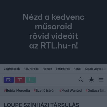
Nézd a kedvenc
műsoraid
rövid videóit
az RTL.hu-n!
Legfrissebb
RTL Híradó
Fókusz
Sztárhírek
Randi
Celeb vagyok, me
#
Babits Marcella
#
Szellő István
#
Most Wanted
#
Gallusz Niko
LOUPE SZÍNHÁZI TÁRSULÁS