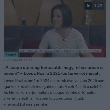
Közbeszédet, Szabad Köztereket és Életteret!” jeligével
9:20
indított kezdeményezéshez már több mint 184 ezren
csatlakoztak, és ha elérik a 200 ezret, további lépéseket
terveznek. A petíció a Loupe hivatalos weboldalán érhető
el.
Reggeli
2025. január 13. 10:35
„A Loupe óta még fontosabb, hogy mihez adom a
nevem” – Lovas Rozi a 2025-ös terveiről mesélt
Lovas Rozi számára 2024 a sikerek éve volt, és 2025 sem
ígérkezik kevésbé mozgalmasnak. A színésznő a színházi
és filmes karrierje mellett a Loupe Színházi Társulat
sikereit is építi, miközben folyamatosan újabb
kihívásokkal néz szembe.