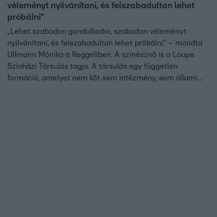
véleményt nyilvánítani, és felszabadultan lehet
próbálni”
„Lehet szabadon gondolkodni, szabadon véleményt
nyilvánítani, és felszabadultan lehet próbálni” – mondta
Ullmann Mónika a Reggeliben. A színésznő is a Loupe
Színházi Társulás tagja. A társulás egy független
formáció, amelyet nem köt sem intézmény, sem állami
vagy önkormányzati forrás. Olyan előadásokat hoznak
létre, amelyek korunk Európájának, és azon belül
Magyarország égető társadalmi problémáit, kibeszéletlen
tabutémáit dolgozzák fel.