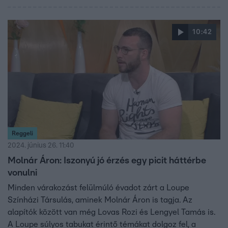
10:42
Reggeli
2024. június 26. 11:40
Molnár Áron: Iszonyú jó érzés egy picit háttérbe
vonulni
Minden várakozást felülmúló évadot zárt a Loupe
Színházi Társulás, aminek Molnár Áron is tagja. Az
alapítók között van még Lovas Rozi és Lengyel Tamás is.
A Loupe súlyos tabukat érintő témákat dolgoz fel, a