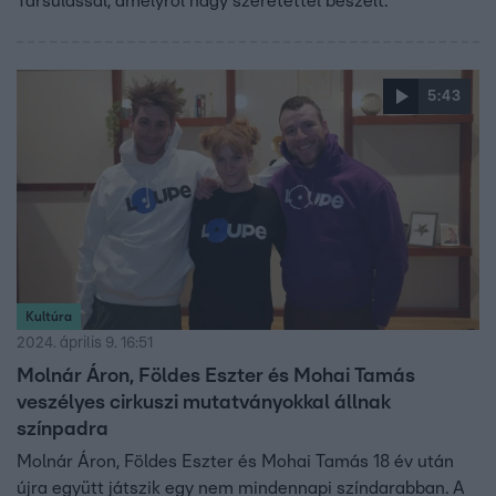
Társulással, amelyről nagy szeretettel beszélt.
5:43
Kultúra
2024. április 9. 16:51
Molnár Áron, Földes Eszter és Mohai Tamás
veszélyes cirkuszi mutatványokkal állnak
színpadra
Molnár Áron, Földes Eszter és Mohai Tamás 18 év után
újra együtt játszik egy nem mindennapi színdarabban. A