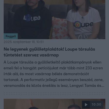
Reggeli
2025. szeptember 18. 10:51
Ne legyenek gyűlöletplakátok! Loupe társulás
tüntetést szervez vasárnap
A Loupe társulás a gyűlöletkeltő plakátkampányok ellen
emeli fel a hangját: petíciójukat már több mint 233 ezren
írták alá, és most vasárnap békés demonstrációt
tartanak. A performatív jellegű eseményen beszéd, zene,
versmondás és közös éneklés is lesz, Lengyel Tamás és
Lovas Rozi színművészek részvételével. A Hintalovon
Alapítvánnyal közösen alternatív, segítő plakátok ötleteit
is bemutatják, miközben a népszavazási
10:30