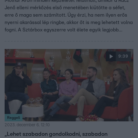
Molnár Áron minden képzeletet felülmúlt, amikor a Rácz
Jenő elleni mérkőzés első menetében kiütötte a séfet,
erre ő maga sem számított. Úgy érzi, ha nem ilyen erős
nyerni akarással lép ringbe, akkor őt is meg lehetett volna
fogni. A Sztárbox egyszerre volt élete egyik legjobb
szakasza, de meg is viselte mentálisan, varázslatos és
tanulságos, ugyanakkor félelmetes nyolc hónap áll
mögötte. Az rtl.hu-nak mesélt arról is, hogy miről
9:39
beszéltek Rácz Jenővel a mérkőzés után, mi volt a
stratégiája ellene a szuperdöntőben, és hogy
megmérkőzne-e a nehézsúlyú bajnokkal, Brasch
Bencével.
Reggeli
2023. december 6. 12:10
„Lehet szabadon gondolkodni, szabadon