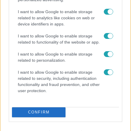
I want to allow Google to enable storage
related to analytics like cookies on web or
Reggeli
device identifiers in apps.
2025. október 9. 12:45
Trill Beatrix: „Mentálisan nehezebb feldolgozni,
I want to allow Google to enable storage
hogy nem bíznak benned” – így élte meg az Árulók
related to functionality of the website or app.
kiesését
I want to allow Google to enable storage
„Mentálisan nehezebb feldolgozni, hogy a társaid nem
related to personalization.
bíznak benned” – vallotta be Trill Beatrix, az Árulók keddi
kiesője. A színésznőt játékostársai szavazták ki a
I want to allow Google to enable storage
kastélyból, miután túl közvetlennek találták Hajdú
related to security, including authentication
Péterrel és megvádolták azzal, hogy Ács Fruzsinát
functionality and fraud prevention, and other
user protection.
nevezte meg gyilkosként. Bea úgy ment be a műsorba,
hogy önmagát akarja adni – és ezt tartotta is egészen az
utolsó pillanatig. Szakmájában a Loupe színház
8:25
társulatának tagjaként új fejezetet kezd, és azt mondja:
CONFIRM
megnyugvást ad neki, hogy újra egy csapatban lehet, ahol
bíznak benne.