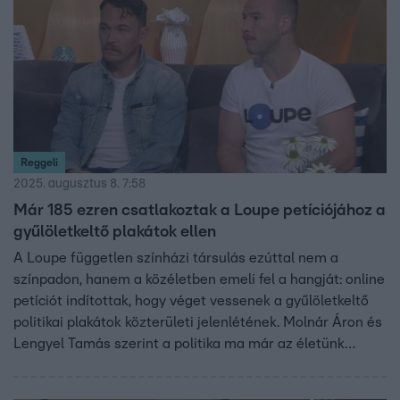
kezdeményezésükkel a döntéshozókra is nyomást
gyakorolnak.
Reggeli
2025. augusztus 8. 7:58
Már 185 ezren csatlakoztak a Loupe petíciójához a
gyűlöletkeltő plakátok ellen
A Loupe független színházi társulás ezúttal nem a
színpadon, hanem a közéletben emeli fel a hangját: online
petíciót indítottak, hogy véget vessenek a gyűlöletkeltő
politikai plakátok közterületi jelenlétének. Molnár Áron és
Lengyel Tamás szerint a politika ma már az életünk
minden részébe betör, megosztottságot szítva, ezért itt
az idő visszakövetelni a köztereinket. A „Levegőt! Szabad