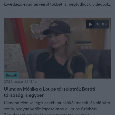
következő évad terveiről többet is megtudhat a videóból.
Molnár Áron elmondta azt is, milyen érzés visszalépni a
közéleti szerepvállalástól és hogyan tudta a noáros
tapasztalait beépíteni a színészi munkájába. A videóból
10:09
az is kiderül, miért tartja cikinek, hogy azt mondják,
függetlenül kell dolgozniuk az államtól.
Reggeli
2024. május 21. 11:45
Ullmann Mónika a Loupe társulatról: Baráti
társaság is egyben
Ullmann Mónika legfrissebb munkáiról mesélt, és elárulta
azt is, hogyan került kapcsolatba a Loupe Színházi