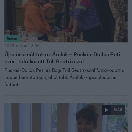
Bulvár
2026. május 1. 8:00
Újra összeálltak az Árulók – Puskás-Dallos Peti
ezért találkozott Trill Beatrixszal
Puskás-Dallos Peti és Bogi Trill Beatrixszal fotózkodott a
Loupe bemutatóján, ahol több Árulók-kapcsolódás is
feltűnt.
5:46