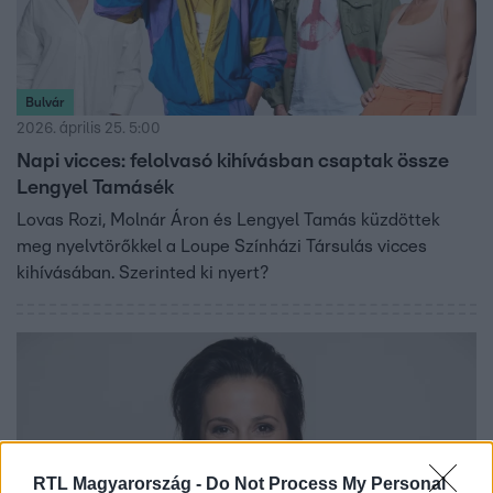
Bulvár
2026. április 25. 5:00
Napi vicces: felolvasó kihívásban csaptak össze
Lengyel Tamásék
Lovas Rozi, Molnár Áron és Lengyel Tamás küzdöttek
meg nyelvtörőkkel a Loupe Színházi Társulás vicces
kihívásában. Szerinted ki nyert?
RTL Magyarország -
Do Not Process My Personal