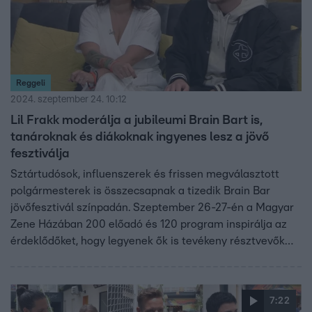
Reggeli
2024. szeptember 24. 10:12
Lil Frakk moderálja a jubileumi Brain Bart is,
tanároknak és diákoknak ingyenes lesz a jövő
fesztiválja
Sztártudósok, influenszerek és frissen megválasztott
polgármesterek is összecsapnak a tizedik Brain Bar
jövőfesztivál színpadán. Szeptember 26-27-én a Magyar
Zene Házában 200 előadó és 120 program inspirálja az
érdeklődőket, hogy legyenek ők is tevékeny résztvevők
jövőjük alakításában. Baji Betti, a Brain Bar ügyvezetője
és Lil Frakk előadóművész a Reggeliben meséltek arról,
mire számíthat, aki kilátogat a 10. Brain Barra.
7:22