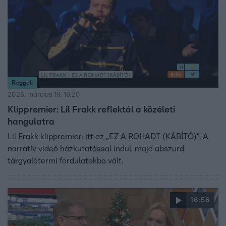
Reggeli
2026. március 19. 16:20
Klippremier: Lil Frakk reflektál a közéleti
hangulatra
Lil Frakk klippremier: itt az „EZ A ROHADT (KÁBÍTÓ)”. A
narratív videó házkutatással indul, majd abszurd
tárgyalótermi fordulatokba vált.
16:56