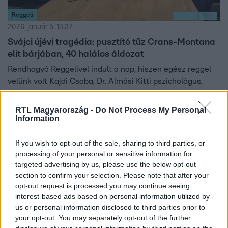
Reggeli
2026. január 5. 13:37
Svájci újévi tragédia: pusztító tűz Crans-Montana
elit bárjában, 40 halálos áldozat
Rendhagyó Reggelivel indult a nap, hiszen egész reggel
velünk volt Kajdi Csaba, Dr. Almási Kitti pszichológus,
Sváby András műsorvezető és Lil Frakk rapper. A
beszélgetésben együtt tekintettünk vissza a tavalyi év
RTL Magyarország -
Do Not Process My Personal
Information
legemlékezetesebb pillanataira, miközben már 2026 első,
megrázó eseményei is szóba kerültek. Dr. Almási Kitti
segített megérteni, hogyan hatnak ránk lelkileg ezek a
If you wish to opt-out of the sale, sharing to third parties, or
processing of your personal or sensitive information for
drámai történések. Elsőként a Svájcot megrázó újévi
8:59
targeted advertising by us, please use the below opt-out
tragédiáráról esett szó, ahol egy elit síparadicsom
section to confirm your selection. Please note that after your
szórakozóhelyén pusztító tűz 40 ember életét követelte.
opt-out request is processed you may continue seeing
interest-based ads based on personal information utilized by
us or personal information disclosed to third parties prior to
your opt-out. You may separately opt-out of the further