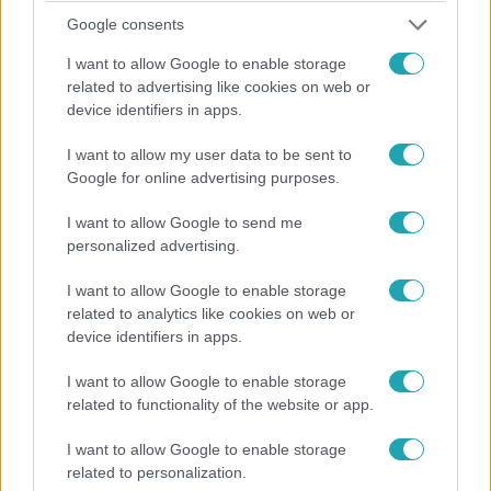
Google consents
Reggeli
2025. december 18. 11:18
I want to allow Google to enable storage
related to advertising like cookies on web or
Lil Frakk a megbocsátás és önszeretet útjáról
device identifiers in apps.
Kadarkai Endre sorozatában
Új sorozatunkban Kadarkai Endre ismert emberektől hoz
I want to allow my user data to be sent to
őszinte történeteket a kapcsolatok helyreállításáról,
Google for online advertising purposes.
megbocsátásról és önmaguk legyőzéséről. Lil Frakk
I want to allow Google to send me
elárulja, hogyan küzdött azzal, hogy konfliktuskerülőként
personalized advertising.
gyakran nem mer haragudni, és sokszor bocsánatot kért
olyan dolgokért is, amiben nem volt hibás. Megtanulta,
I want to allow Google to enable storage
hogy ha önmagát szeretni és elfogadni tudja, másokat is
related to analytics like cookies on web or
könnyebben képes szeretni és megbocsátani.
device identifiers in apps.
6:39
I want to allow Google to enable storage
related to functionality of the website or app.
I want to allow Google to enable storage
related to personalization.