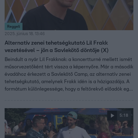
Reggeli
2025. június 18. 13:46
Alternatív zenei tehetségkutató Lil Frakk
vezetésével – jön a Savlekötő döntője (X)
Beindult a nyár Lil Frakknak: a koncertturné mellett ismét
műsorvezetőként tért vissza a képernyőre. Már a második
évadához érkezett a Savlekötő Camp, az alternatív zenei
tehetségkutató, amelynek Frakk idén is a házigazdája. A
formátum különlegessége, hogy a feltörekvő előadók egy
többnapos táborba költöznek, ahol dalszerzési
feladatokkal és kreatív kihívásokkal kell megküzdeniük. A
döntőt június 25-én tartják a Budapest Parkban, ahova
5:18
minden érdeklődőt várnak.