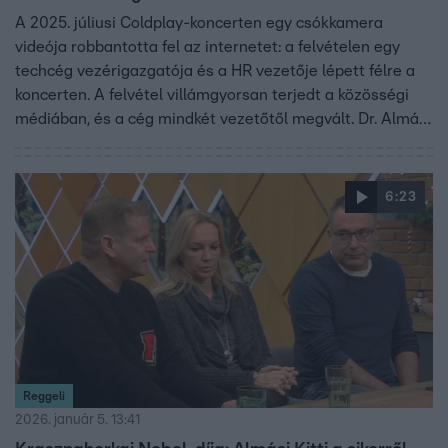
A 2025. júliusi Coldplay-koncerten egy csókkamera
videója robbantotta fel az internetet: a felvételen egy
techcég vezérigazgatója és a HR vezetője lépett félre a
koncerten. A felvétel villámgyorsan terjedt a közösségi
médiában, és a cég mindkét vezetőtől megvált. Dr. Almási
Kitti klinikai szakpszichológus szerint a félrelépések
többsége munkhelyi, és érdekes, hogy az „ők és nem mi”
érzés mennyire felerősíti a botrányt. Kajdi Csaba pedig
6:23
felháborodott azon, hogy a nő sokkal keményebb
kiritkákat kapott, mint a férfi.
Reggeli
2026. január 5. 13:41