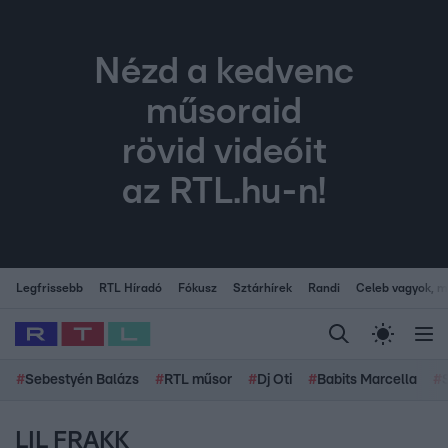
Nézd a kedvenc
műsoraid
rövid videóit
az RTL.hu-n!
Legfrissebb
RTL Híradó
Fókusz
Sztárhírek
Randi
Celeb vagyok, me
#
Sebestyén Balázs
#
RTL műsor
#
Dj Oti
#
Babits Marcella
#
LIL FRAKK