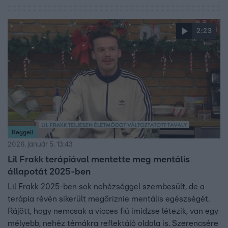
viszont kiemelte, hogy szembe kell nézni a nehéz
helyzetekkel, és ez nem károgás, ahogy Kajdi fogalmazott.
A beszélgetés során szóba került a határhúzás kérdése
2:23
is, és a nézői kommentek is reflektorfénybe kerültek.
Észrevenni vagy elkerülni a nehéz dolgokat – ez volt a
vita központi kérdése.
Reggeli
2026. január 5. 13:43
Lil Frakk terápiával mentette meg mentális
állapotát 2025-ben
Lil Frakk 2025-ben sok nehézséggel szembesült, de a
terápia révén sikerült megőriznie mentális egészségét.
Rájött, hogy nemcsak a vicces fiú imidzse létezik, van egy
mélyebb, nehéz témákra reflektáló oldala is. Szerencsére