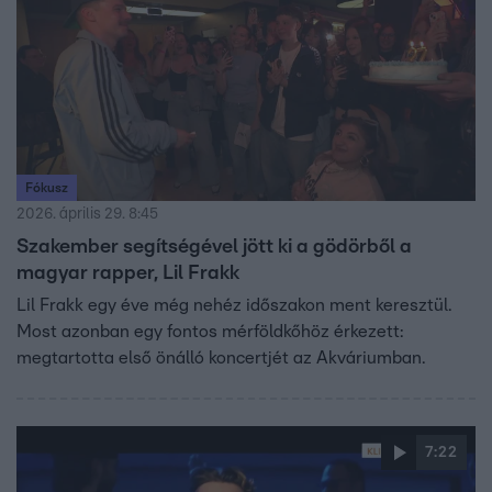
Fókusz
2026. április 29. 8:45
Szakember segítségével jött ki a gödörből a
magyar rapper, Lil Frakk
Lil Frakk egy éve még nehéz időszakon ment keresztül.
Most azonban egy fontos mérföldkőhöz érkezett:
megtartotta első önálló koncertjét az Akváriumban.
7:22