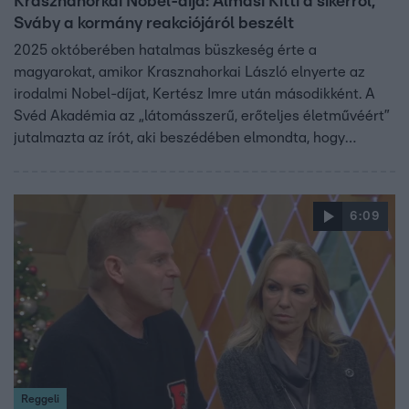
Krasznahorkai Nobel-díja: Almási Kitti a sikerről,
Sváby a kormány reakciójáról beszélt
2025 októberében hatalmas büszkeség érte a
magyarokat, amikor Krasznahorkai László elnyerte az
irodalmi Nobel-díjat, Kertész Imre után másodikként. A
Svéd Akadémia az „látomásszerű, erőteljes életművéért”
jutalmazta az írót, aki beszédében elmondta, hogy
számára a remény teljesen kimerült a mai világban.
Almási Kitti a Reggeliben arról beszélt, hogy a magyar
kultúrkörben sokan nehezen hisznek a sikerben, és
6:09
gyakran társítanak hozzá negatív érzéseket. Sváby
András szerint pedig méltatlan volt a kormányoldal
ünneplése, többször hangsúlyozva, hogy más is kaphatta
volna a díjat.
Reggeli