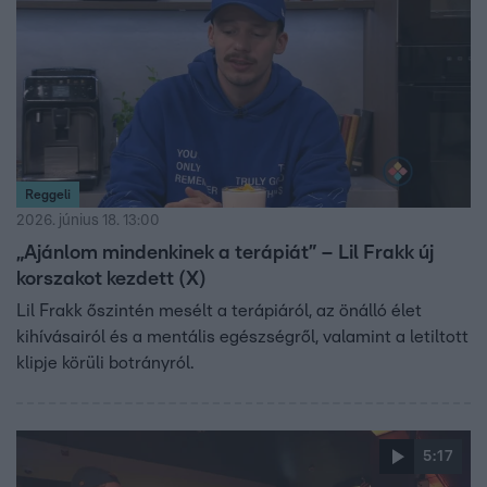
Reggeli
2026. június 18. 13:00
„Ajánlom mindenkinek a terápiát” – Lil Frakk új
korszakot kezdett (X)
Lil Frakk őszintén mesélt a terápiáról, az önálló élet
kihívásairól és a mentális egészségről, valamint a letiltott
klipje körüli botrányról.
5:17