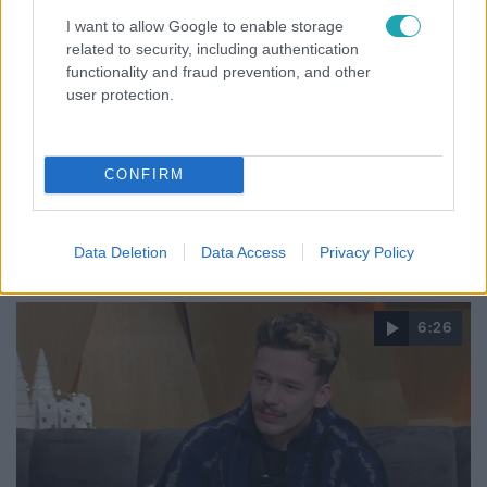
I want to allow Google to enable storage
related to security, including authentication
functionality and fraud prevention, and other
Fókusz
user protection.
2025. december 8. 19:45
Sztár-osztálytalálkozó: Fluor Tomi közkívánatra
élete egyik legjobb koncertjét hozta össze
CONFIRM
Az OG Fluor buli – amelyen Istenes Bence, Puskás Peti és
Kovácsovics Fruzsi is fellépett – rendhagyó módon nem
az előadó, hanem a rajongók fejéből pattant ki.
Data Deletion
Data Access
Privacy Policy
6:26