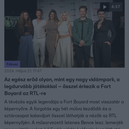
megmérettetésekre, milyen fóbiákkal küzdenek, és hogy
4:37
milyen típusú játékokat várnak a leginkább.
Fókusz
2024. május 21. 17:47
Az egész erőd olyan, mint egy nagy vidámpark, a
legdurvább játékokkal – ősszel érkezik a Fort
Boyard az RTL-re
A tévézés egyik legendája a Fort Boyard most visszatér a
képernyőre. A forgatás egy hét múlva kezdődik és a
sztárcsapat kalandjait ősszel láthatják a nézők az RTL
képernyőjén. A műsorvezető Istenes Bence lesz. Ismerjék