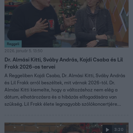
Reggeli
2026. január 5. 13:50
Dr. Almási Kitti, Sváby András, Kajdi Csaba és Lil
Frakk 2026-os tervei
A Reggeliben Kajdi Csaba, Dr. Almási Kitti, Sváby András
és Lil Frakk arról beszéltek, mit várnak 2026-tól. Dr.
Almási Kitti kiemelte, hogy a változáshoz nem elég a
dátum, elhatározásra és a hibázás elfogadására van
szükség. Lil Frakk élete legnagyobb szólókoncertjére
készül, és podcast műsora is folytatódik. Sváby András új
műsorral, a Legjobb ajánlattal tér vissza, míg Kajdi Csaba
talk show-val és a Cyla Call Centerrel várja a nézőket.
3:20
Almási Kitti pedig új könyvet készít, és bevallotta, hogy