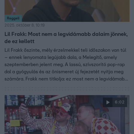
Reggeli
2025. október 8. 10:19
Lil Frakk: Most nem a legvidámabb dalaim jönnek,
de ez kellett
Lil Frakk őszinte, mély érzelmekkel teli időszakon van túl
– ennek lenyomata legújabb dala, a Melegítő, amely
szeptemberben jelent meg. A lassú, szívszorító pop-rap
dal a gyógyulás és az önismeret új fejezetét nyitja meg
számára. Frakk nem titkolja: ez most nem a legvidámabb
korszaka, de a zenében végre ki tudja adni magából
mindazt, amit eddig elfojtott. Közben elindította YouTube-
műsorát, a Sávlekötő Backstage-et is, amelyben
6:02
zenésztársaihoz viszi közelebb a közönséget – egészen a
backstage-ből, sőt néha a kedvenc hamburgerezőjükből.