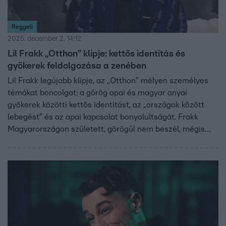
Reggeli
2025. december 2. 14:12
Lil Frakk „Otthon” klipje: kettős identitás és
gyökerek feldolgozása a zenében
Lil Frakk legújabb klipje, az „Otthon” mélyen személyes
témákat boncolgat: a görög apai és magyar anyai
gyökerek közötti kettős identitást, az „országok között
lebegést” és az apai kapcsolat bonyolultságát. Frakk
Magyarországon született, görögül nem beszél, mégis
először jelenik meg ilyen erősen zenéjében a gyökerek
feldolgozása. Az albérletbe költözés adta az ihletet a
számhoz, ahol az otthon fogalmát barátokban, családban,
párkapcsolatban keresi. Emellett Frakk a Klipszemle
műsorvezetőjeként is bizonyított Miller Dávid oldalán,
energikus stílusát a szakma és a közönség egyaránt
díjazta. Pénteken egy kislemez is megjelent a szám