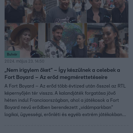
Bulvár
2024. május 23. 14:50
„Nem irigylem őket” – Így készülnek a celebek a
Fort Boyard – Az erőd megmérettetéseire
A Fort Boyard – Az erőd több évtized után ősszel az RTL
képernyőjén tér vissza. A kalandjáték forgatása jövő
héten indul Franciaországban, ahol a játékosok a Fort
Boyard nevű erődben berendezett „vidámparkban”
logikai, ügyességi, erőnléti és egyéb extrém játékokban
küzdenek majd egymással. Az rtl.hu arról kérdezte a
versenyző celebeket, hogy hogyan készülnek a rájuk váró