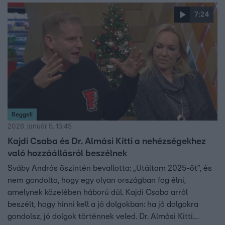
idősebb korban is lehet aktív életet élni.
7:24
Reggeli
2026. január 5. 13:45
Kajdi Csaba és Dr. Almási Kitti a nehézségekhez
való hozzáállásról beszélnek
Sváby András őszintén bevallotta: „Utáltam 2025-öt”, és
nem gondolta, hogy egy olyan országban fog élni,
amelynek közelében háború dúl. Kajdi Csaba arról
beszélt, hogy hinni kell a jó dolgokban: ha jó dolgokra
gondolsz, jó dolgok történnek veled. Dr. Almási Kitti