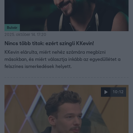
mellett, ami újabb csatornákat nyitott meg a dalszerzői
kreativitásában.
Bulvár
2025. október 14. 17:20
Nincs több titok: ezért szingli KKevin!
KKevin elárulta, miért nehéz számára megbízni
másokban, és miért választja inkább az egyedüllétet a
felszínes ismerkedések helyett.
10:12