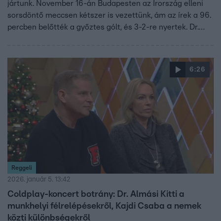
jártunk. November 16-án Budapesten az Írország elleni
sorsdöntő meccsen kétszer is vezettünk, ám az írek a 96.
percben belőtték a győztes gólt, és 3-2-re nyertek. Dr.
Almási Kitti beszélt a tanult tehetetlenségről, arról, hogy
a focisták is elhihették, hogy nem fognak nyerni. Szujó
Zoltán hozzátette: „a remény a vereség első jele”, ami
6:26
sokat elárul a mentalitásról. A VB-álom így újabb négy
évet várat magára.
Reggeli
2026. január 5. 13:42
Coldplay-koncert botrány: Dr. Almási Kitti a
munkhelyi félrelépésekről, Kajdi Csaba a nemek
közti különbségekről