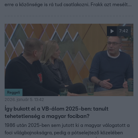
erre a közönsége is rá tud csatlakozni. Frakk azt mesélte
tudatosan készül a következő időszakra, elmondta
hogyan.
7:42
Reggeli
2026. január 5. 13:42
Így bukott el a VB-álom 2025-ben: tanult
tehetetlenség a magyar fociban?
1986 után 2025-ben sem jutott ki a magyar válogatott a
foci világbajnokságra, pedig a pótselejtező közelében