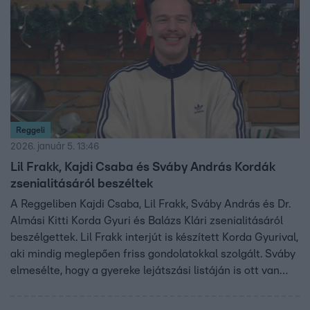
idén kevesebbet szeretne fellépni, mert picit unja magát.
Reggeli
2026. január 5. 13:46
Lil Frakk, Kajdi Csaba és Sváby András Kordák
zsenialitásáról beszéltek
A Reggeliben Kajdi Csaba, Lil Frakk, Sváby András és Dr.
Almási Kitti Korda Gyuri és Balázs Klári zsenialitásáról
beszélgettek. Lil Frakk interjút is készített Korda Gyurival,
aki mindig meglepően friss gondolatokkal szolgált. Sváby
elmesélte, hogy a gyereke lejátszási listáján is ott van
Korda Gyuri. Kajdi Csaba arról mesélt, hogy anyukája és
Kordaék életmódja egyértelmű példája annak, hogy