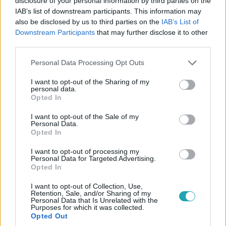
disclosure of your personal information by third parties on the
IAB’s list of downstream participants. This information may
also be disclosed by us to third parties on the
IAB’s List of
Bulvár
Downstream Participants
that may further disclose it to other
third parties.
2025. december 19. 17:00
Van valami, ami folyamatos téma Lil Frakk és a
Please note that this website/app uses one or more Google
Personal Data Processing Opt Outs
terapeutája között - mutatjuk!
services and may gather and store information including but
not limited to your visit or usage behaviour. You may click to
I want to opt-out of the Sharing of my
Lil Frakk személyes beszélgetése Kadarkai Endrével a
personal data.
grant or deny consent to Google and its third-party tags to
harag megéléséről és a belső béke megtalálásáról.
Opted In
use your data for below specified purposes in below Google
consent section.
I want to opt-out of the Sale of my
Personal Data.
Opted In
9:21
I want to opt-out of processing my
Personal Data for Targeted Advertising.
Opted In
I want to opt-out of Collection, Use,
Retention, Sale, and/or Sharing of my
Personal Data that Is Unrelated with the
Purposes for which it was collected.
Opted Out