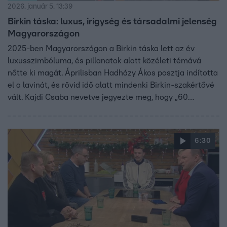
2026. január 5. 13:39
Birkin táska: luxus, irigység és társadalmi jelenség
Magyarországon
2025-ben Magyarországon a Birkin táska lett az év
luxusszimbóluma, és pillanatok alatt közéleti témává
nőtte ki magát. Áprilisban Hadházy Ákos posztja indította
el a lavinát, és rövid idő alatt mindenki Birkin-szakértővé
vált. Kajdi Csaba nevetve jegyezte meg, hogy „60
millióért úriasszony lehetsz, még akkor is, ha analfabéta
vagy”. Almási Kitti arról beszélt, hogy sokan azért
vágynak ilyen drága darabokra, hogy ezzel tűnjenek ki a
6:30
tömegből. Sváby András pedig azzal fűszerezte a
beszélgetést, hogy egy ilyen többtízmilliós táska inkább a
hülyeség fokmérője.