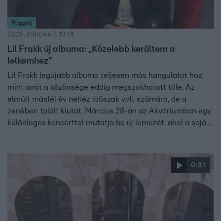
Reggeli
2025. március 7. 10:14
Lil Frakk új albuma: „Közelebb kerültem a
lelkemhez”
Lil Frakk legújabb albuma teljesen más hangulatot hoz,
mint amit a közönsége eddig megszokhatott tőle. Az
elmúlt másfél év nehéz időszak volt számára, de a
zenében talált kiutat. Március 28-án az Akváriumban egy
különleges koncerttel mutatja be új lemezét, ahol a saját
szobáját is a színpadra viszi.
0:31