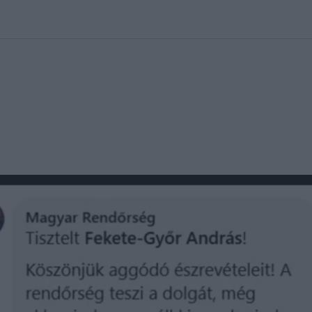
kolett
#
Időjárás
#
RTL műsor
#
Víz
#
Magyar Péter
#
Csillagjeg