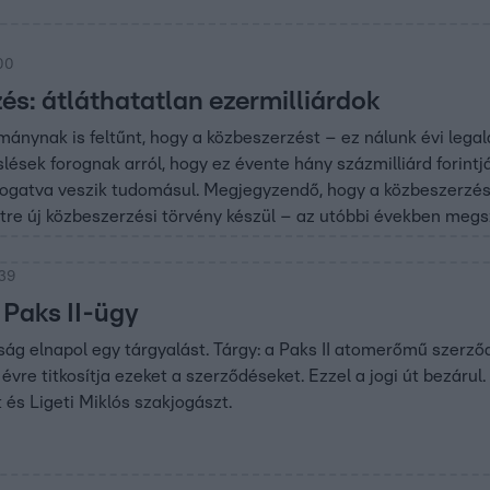
:00
és: átláthatatlan ezermilliárdok
ánynak is feltűnt, hogy a közbeszerzést – ez nálunk évi legalá
lések forognak arról, hogy ez évente hány százmilliárd forintjá
gatva veszik tudomásul. Megjegyzendő, hogy a közbeszerzési 
re új közbeszerzési törvény készül – az utóbbi években megsz
:39
 Paks II-ügy
ság elnapol egy tárgyalást. Tárgy: a Paks II atomerőmű szerz
évre titkosítja ezeket a szerződéseket. Ezzel a jogi út bezár
 és Ligeti Miklós szakjogászt.