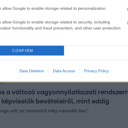
o allow Google to enable storage related to personalization.
38
o allow Google to enable storage related to security, including
si vagyonnyilatkozatokból továbbra is me
cation functionality and fraud prevention, and other user protection.
ég a Wartburgja, de azt már nem, hogy 
aikkal
CONFIRM
ozati rendszer örök paródia Magyarországon – mondja Ligeti 
lett inkább jövedelemsáv-nyilatkozat, mint vagyonnyilatkozat.
Data Deletion
Data Access
Privacy Policy
:06
ós a változó vagyonnyilatkozati rendszerr
képviselők bevételeiről, mint eddig
enge volt, az mostantól még rosszabb lesz.”