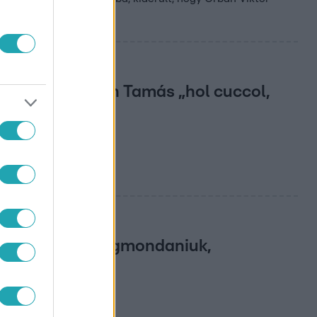
szélni.
li, hogy Deutsch Tamás „hol cuccol,
bbra sem kell megmondaniuk,