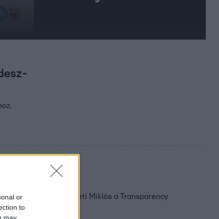
idesz-
hoz,
lamhoz
 az alapítványoktól. Ligeti Miklós a Transparency
sonal or
ection to
ou may