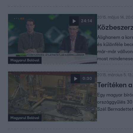
2015. május 14. 20
24:14
Közbeszerz
Alighanem a korm
és különféle becs
már-már vállvono
most mindeneset
Magyarul Balóval
2015. március 5. 13
0:30
Terítéken a
Egy magyar bíró
országgyűlés 30 
Szél Bernadettet
Magyarul Balóval