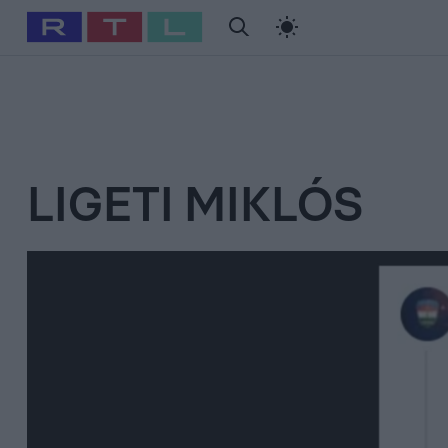
#
Babits Marcella
#
Szellő István
#
Most Wanted
#
Gallusz Ni
LIGETI MIKLÓS