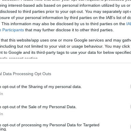
eing interest-based ads based on personal information utilized by us or
disclosed to third parties prior to your opt-out. You may separately opt-
losure of your personal information by third parties on the IAB’s list of
. This information may also be disclosed by us to third parties on the
IA
Participants
that may further disclose it to other third parties.
3:50
él hazugabb szabályozás van” – a válasz
 that this website/app uses one or more Google services and may gath
including but not limited to your visit or usage behaviour. You may click 
ól kérdeztük a szakértőt
 to Google and its third-party tags to use your data for below specifi
ogle consent section.
ztási kampány Magyarországon – mi a különbség politikai és 
leménye a szabályozásról.
l Data Processing Opt Outs
o opt-out of the Sharing of my personal data.
9:33
In
ilag ez egy magánlégitársaság” – nem áru
agy meghibásodás miatt tették-e ki Tos
o opt-out of the Sale of my Personal Data.
In
ba próbál nyilvános adatokat szerezni arról, mennyibe kerül, 
árja a világot, folyamatosan falakba ütközik. Orbán Viktor legu
to opt-out of processing my Personal Data for Targeted
ing.
 honvédségi különgép vitte. Az egyik mintegy ezer kilométeres