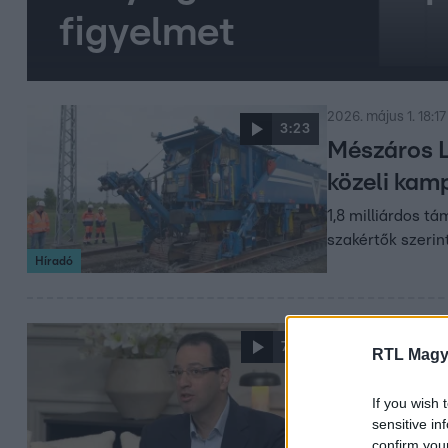
figyelmet
2026. május 1. 18:17
3:23
Mészáros Lő
közeli kam
1,8 milliárdos t
szakértők szerin
Híradó
2026. április 20. 13
7:28
RTL Magy
Több mint 3
Több mint 3000 m
If you wish 
sensitive in
International sz
confirm you