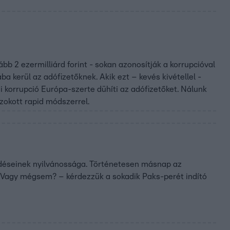
bb 2 ezermilliárd forint - sokan azonosítják a korrupcióval
ba kerül az adófizetőknek. Akik ezt – kevés kivétellel -
korrupció Európa-szerte dühíti az adófizetőket. Nálunk
okott rapid módszerrel.
ődéseinek nyilvánossága. Történetesen másnap az
ul. Vagy mégsem? – kérdezzük a sokadik Paks-perét indító