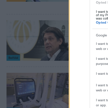
Opted 
szállt ki ott. A 
I want t
of my P
was col
Opted 
2023. február 9. 15
A Transpar
Google 
mert bizto
I want t
Ligeti Miklós ne
web or d
Belföld
I want t
purpose
I want 
2023. február 3. 13:
A Kúriához
I want t
web or d
mennyi lél
Egyes feltételez
I want t
or app.