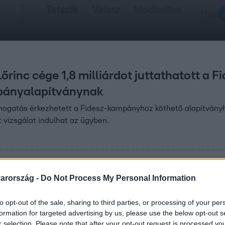
rinc cége 1,8 milliárdot juttathatott a F
pányalapítványnak
ámogatás érkezhetett a Fidesz-kampányhoz köthető alapítvány
t vizsgálat indulhat az ügyben.
:38
arország -
Do Not Process My Personal Information
000 milliárd forint kerülhet vissza az ál
illiárd forint sorsa dőlhet el: visszakerülhet az állami vagyon
to opt-out of the sale, sharing to third parties, or processing of your per
formation for targeted advertising by us, please use the below opt-out s
akértője az RTL Reggeliben.
r selection. Please note that after your opt-out request is processed y