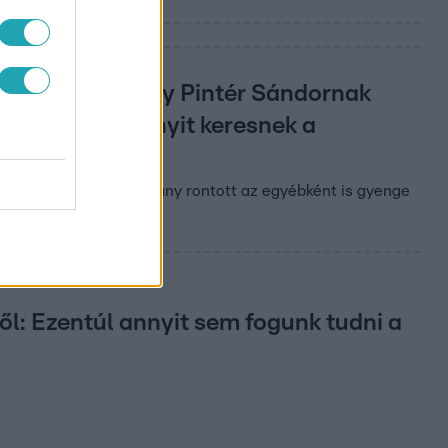
gtudhatjuk, hogy Pintér Sándornak
pontosan mennyit keresnek a
Miklós. A magyar kormány rontott az egyébként is gyenge
ől: Ezentúl annyit sem fogunk tudni a