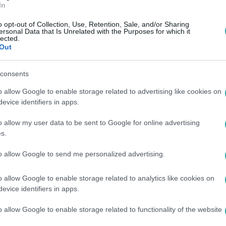
In
Házon kívül utánajárt, valóban lehet-e „technikai leszállásról” be
o opt-out of Collection, Use, Retention, Sale, and/or Sharing
ersonal Data that Is Unrelated with the Purposes for which it
lected.
Out
:50
ency International jogi igazgatóját érdek
consents
s valami nagyon jó anyagot szerzett”
o allow Google to enable storage related to advertising like cookies on
m fogta vissza magát.
evice identifiers in apps.
o allow my user data to be sent to Google for online advertising
s.
to allow Google to send me personalized advertising.
17
 fordult a Belügyminisztérium, így tová
o allow Google to enable storage related to analytics like cookies on
evice identifiers in apps.
egeztetőgépet adtak el
ések szerint nem sokat.
o allow Google to enable storage related to functionality of the website