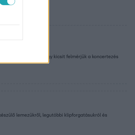
b fesztiváljait, és egy kicsit felmérjük a koncertezés
 készülő lemezükről, legutóbbi klipforgatásukról és