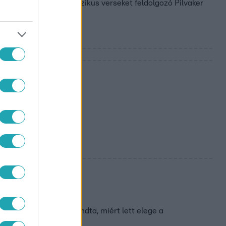
tovább dübörög a klasszikus verseket feldolgozó Pilvaker
iki.
ábas Viki azt is elmondta, miért lett elege a