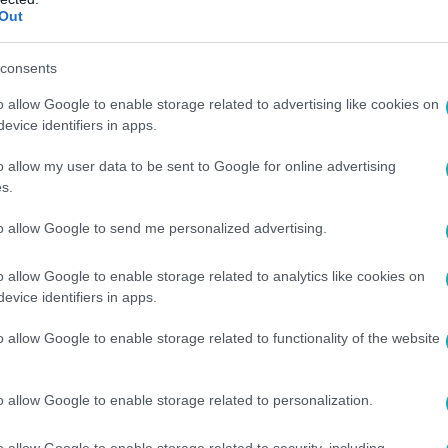
llhellotól várhatóak új dalok, Fluor szólóban is visszatér és 
Out
etet hozott Fluor Tomi és a Margaret Island énekesnője, Lábas V
consents
o allow Google to enable storage related to advertising like cookies on
evice identifiers in apps.
2:00
álunk a Margaret Island
o allow my user data to be sent to Google for online advertising
s.
ipjét!
to allow Google to send me personalized advertising.
jabb klipje a Reggeli pénteki adásában
s a „kirakatvilágban” élőkről szól!
o allow Google to enable storage related to analytics like cookies on
evice identifiers in apps.
o allow Google to enable storage related to functionality of the website
33
Island a kirakat világ ellen lázad
o allow Google to enable storage related to personalization.
az utadat című klipjét a Reggeliben mutatta be. Az énekesnő, L
l. Új daluk is erről szól.
o allow Google to enable storage related to security, including