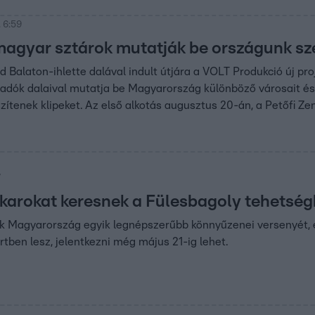
 6:59
agyar sztárok mutatják be országunk sz
d Balaton-ihlette dalával indult útjára a VOLT Produkció új p
adók dalaival mutatja be Magyarország különböző városait és r
zítenek klipeket. Az első alkotás augusztus 20-án, a Petőfi Z
7
ekarokat keresnek a Fülesbagoly tehetsé
k Magyarország egyik legnépszerűbb könnyűzenei versenyét, e
rtben lesz, jelentkezni még május 21-ig lehet.