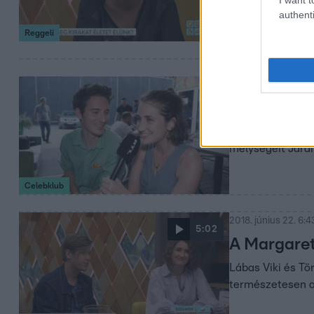
authenti
Reggeli
2018. június 26. 8:5
Fesztiváloz
Ma már indul a V
mélységeit Járai
Celebklub
2018. június 22. 6:4
5:02
A Margaret
Lábas Viki és Tör
természetesen a 