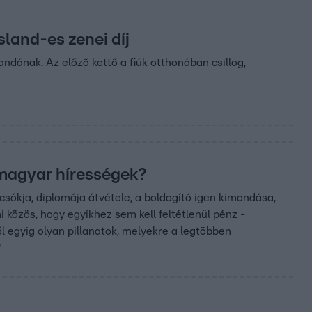
sland-es zenei díj
dának. Az előző kettő a fiúk otthonában csillog,
 magyar hírességek?
sókja, diplomája átvétele, a boldogító igen kimondása,
közös, hogy egyikhez sem kell feltétlenül pénz -
 egyig olyan pillanatok, melyekre a legtöbben
?