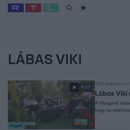
#
Babits Marcella
#
Szellő István
#
Most Wanted
#
Gallusz Ni
LÁBAS VIKI
2019. augusztus 27.
9:27
Lábas Viki
A Margaret Islan
hogy ne telefonon
Reggeli