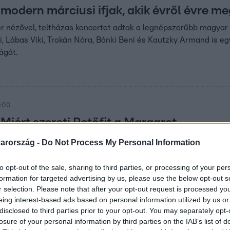
modern márciusi ifjak, akik évről évre me
er nézővel, teltházas koncertet adtak a legnépszerűbb magyar 
i, Lábas Viki, Trokán Nóra, Bánki Beni és Kautzky Armand is e
ágát.
3:00
Miért szereti Petőfit a Margaret
kesnője?
arország -
Do Not Process My Personal Information
élte, miért szeret Petőfi verseket megzenésíteni, és
to opt-out of the sale, sharing to third parties, or processing of your per
 szívesen a Pilvaker koncerten.
formation for targeted advertising by us, please use the below opt-out s
r selection. Please note that after your opt-out request is processed y
eing interest-based ads based on personal information utilized by us or
22
disclosed to third parties prior to your opt-out. You may separately opt-
orkollt a Reggeli Gyertek át!-játéka Fluo
losure of your personal information by third parties on the IAB’s list of