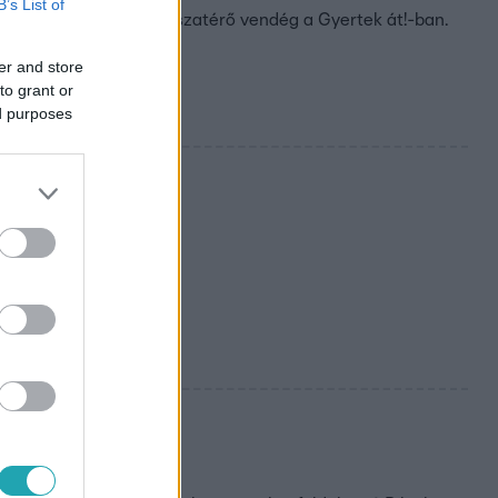
B’s List of
t, Fluor Tomi, aki visszatérő vendég a Gyertek át!-ban.
er and store
to grant or
ed purposes
olt, még a bundás
ÉSZLET!