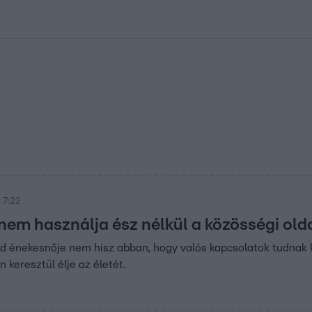
kolett
#
Időjárás
#
RTL műsor
#
Víz
#
Magyar Péter
#
Csillagjeg
 7:22
 nem használja ész nélkül a közösségi old
d énekesnője nem hisz abban, hogy valós kapcsolatok tudnak kia
 keresztül élje az életét.