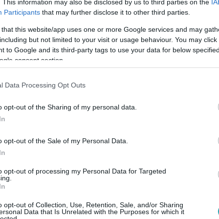
. This information may also be disclosed by us to third parties on the
IA
 mutatta be Sebestyén Balázs játékos showműsorának feladatai
Participants
that may further disclose it to other third parties.
a és Lábas Viki is jól vette az akadályt.
 that this website/app uses one or more Google services and may gath
including but not limited to your visit or usage behaviour. You may click 
 to Google and its third-party tags to use your data for below specifi
ogle consent section.
52
l Data Processing Opt Outs
 is Daráló-közelbe került a Reggeliben
o opt-out of the Sharing of my personal data.
nda és bordó minden mennyiségben. Holdampf Linda kegyes v
In
ele a rettegett darálóba.
o opt-out of the Sale of my Personal Data.
In
to opt-out of processing my Personal Data for Targeted
ing.
In
1
 két mézes madzagot is elhúzott - KLIPR
o opt-out of Collection, Use, Retention, Sale, and/or Sharing
ersonal Data that Is Unrelated with the Purposes for which it
lected.