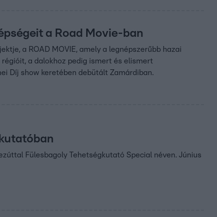
épségeit a Road Movie-ban
rojektje, a ROAD MOVIE, amely a legnépszerűbb hazai
égióit, a dalokhoz pedig ismert és elismert
enei Díj show keretében debütált Zamárdiban.
gkutatóban
zúttal Fülesbagoly Tehetségkutató Special néven. Június