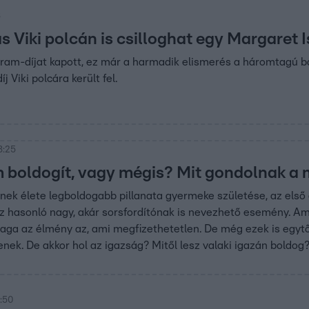
8
 Viki polcán is csilloghat egy Margaret I
am-díjat kapott, ez már a harmadik elismerés a háromtagú ban
j Viki polcára került fel.
8:25
 boldogít, vagy mégis? Mit gondolnak a
ek élete legboldogabb pillanata gyermeke születése, az első c
 hasonló nagy, akár sorsfordítónak is nevezhető esemény. Ami 
a az élmény az, ami megfizethetetlen. De még ezek is egytől
enek. De akkor hol az igazság? Mitől lesz valaki igazán boldog
8:50