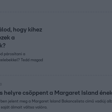
álod, hogy kihez
ezek a
k?
d párosítani a
 celebekkel? Tedd magad
20
s helyre csöppent a Margaret Island éne
ben jelent meg a Margaret Island Bakancslista című vadiúj al
saját álmait váltsa valóra.