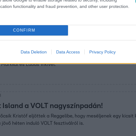
cation functionality and fraud prevention, and other user protection.
CONFIRM
4
z te is Járai Márkékkal!
Data Deletion
Data Access
Privacy Policy
OLT, de utána sem lesz megállás. Végigvesszük a nyár legnagyob
 Márkkal és Lábas Vikivel.
3
 Island a VOLT nagyszínpadán!
őcsik Kristóf eljöttek a Reggelibe, hogy meséljenek egy kicsit
jövő héten induló VOLT fesztiválról is.