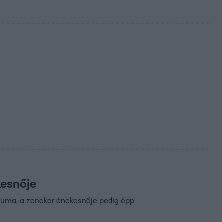
kesnője
buma, a zenekar énekesnője pedig épp