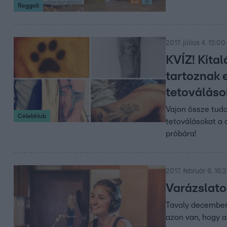
Reggeli
2017. július 4. 13:00
KVÍZ! Kital
tartoznak 
tetováláso
Vajon össze tudo
Celebklub
tetoválásokat a
próbára!
2017. február 6. 16:
Varázslato
Tavaly december
azon van, hogy a 