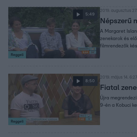
2019. augusztus 27.
5:49
Népszerű m
A Margaret Islan
zenekarok és elő
filmrendezők kés
Reggeli
2019. május 14. 6:2
8:50
Fiatal zen
Újra megrendezi
9-én a Kobuci ke
Reggeli