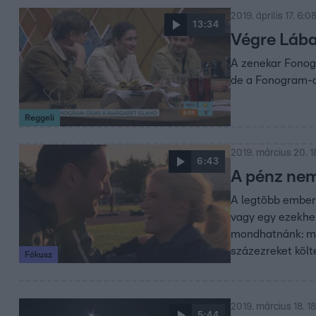
2019. április 17. 6:0
13:34
Végre Lábas
A zenekar Fonogr
de a Fonogram-dí
Reggeli
2019. március 20. 1
6:43
A pénz nem
A legtöbb embern
vagy egy ezekhez
mondhatnánk: mag
százezreket költ
Fókusz
2019. március 18. 1
5:44