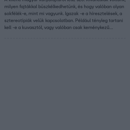
milyen fajtákkal büszkélkedhetünk, és hogy valóban olyan
sokfélék-e, mint mi vagyunk. Igazak -e a híresztelések, a
sztereotípiák velük kapcsolatban. Például tényleg tartani
kell -e a kuvasztól, vagy valóban csak keménykezű
gazdihoz való –e a komondor? Csökönyös -e a puli, és
energiabomba –e a vizsla?