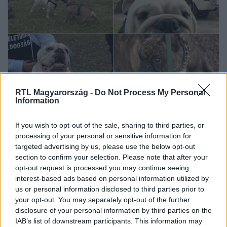
Fókusz
RTL Magyarország -
Do Not Process My Personal
2021. szeptember 20. 16:25
Information
Megtaláltuk a legszebb, a legtrükkösebb és a
If you wish to opt-out of the sale, sharing to third parties, or
legöregebb bulldogot
processing of your personal or sensitive information for
Akár 100.000 bulldog is lehet Magyarországon, ennek a
targeted advertising by us, please use the below opt-out
fajtának a kedvelői annyira rajonganak a francia, angol
section to confirm your selection. Please note that after your
vagy éppen az amerikai bulldogért, hogy más kutyát nem
opt-out request is processed you may continue seeing
is akarnak tartani. Velencén megkeresték a legtrükkösebb
interest-based ads based on personal information utilized by
us or personal information disclosed to third parties prior to
bulldogot, a legtöbb kutyával érkező gazdit és a
your opt-out. You may separately opt-out of the further
legmesszebbről érkezett bulldogtartót. A fajta
disclosure of your personal information by third parties on the
szerelmesei egyenesen azt állítják, hogy boldogabb az
IAB’s list of downstream participants. This information may
élet bulldoggal.