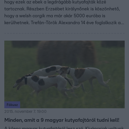
hogy ezek az ebek a legdrágább kutyafajták közé
tartoznak. Részben Erzsébet királynőnek is köszönhető,
hogy a welsh corgik ma már akár 5000 euróba is
kerülhetnek. Trefán-Török Alexandra 14 éve foglalkozik a
fajta tenyésztésével. Azt mondja, a corgik népszerűsége
az interneten kezdődött, hiszen minden vicces, amit
csinálnak, emellett nagyon intelligensek és szociálisak is,
de leginkább a rutinos, határozott gazdiknak ajánlja őket.
Fókusz
2015. november 7. 19:00
Minden, amit a 9 magyar kutyafajtáról tudni kell!
A kilenc magyar kutyafajtáról lesz szó. Kíváncsiak voltunk,