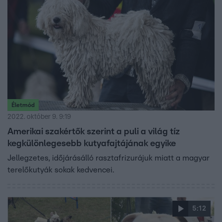
Életmód
2022. október 9. 9:19
Amerikai szakértők szerint a puli a világ tíz
kegkülönlegesebb kutyafajtájának egyike
Jellegzetes, időjárásálló rasztafrizurájuk miatt a magyar
terelőkutyák sokak kedvencei.
5:12