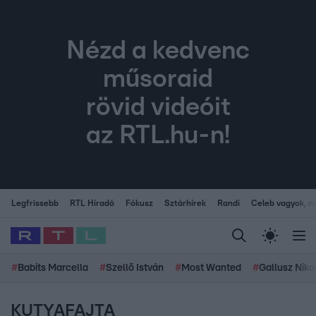
Nézd a kedvenc
műsoraid
rövid videóit
az RTL.hu-n!
Legfrissebb
RTL Híradó
Fókusz
Sztárhírek
Randi
Celeb vagyok, me
#
Babits Marcella
#
Szellő István
#
Most Wanted
#
Gallusz Niko
KUTYAFAJTA