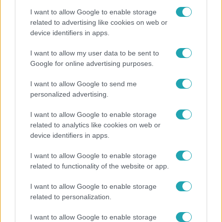
méreteikkel, míg mások úgy bújnak gazdájuk ölébe a
I want to allow Google to enable storage
maguk 80 kilójával, mintha még kiskutyák lennének.
related to advertising like cookies on web or
4:42
Jöjjön a bizonyíték, hogy nem csak a kisebb ebek
device identifiers in apps.
lehetnek csodálatos családtagok.
I want to allow my user data to be sent to
Google for online advertising purposes.
I want to allow Google to send me
personalized advertising.
I want to allow Google to enable storage
related to analytics like cookies on web or
Fókusz
device identifiers in apps.
2020. november 18. 18:20
580 millió forintnak megfelelő összegért kelt el a
I want to allow Google to enable storage
világ legdrágább galambja
related to functionality of the website or app.
Intelligens szfinx cicát már lehet kapni három és fél millió
I want to allow Google to enable storage
forintért, welsh corgi kutyát kétmillióért. De nagyon nehéz
related to personalization.
elképzelni, hogy egy 8 vagy akár 10 millió forintot érő
galamb miben különbözik attól a madártól, ami mellett
I want to allow Google to enable storage