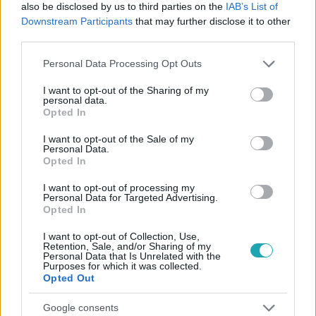
also be disclosed by us to third parties on the
IAB’s List of
11:36
Downstream Participants
that may further disclose it to other
third parties.
Please note that this website/app uses one or more Google
Personal Data Processing Opt Outs
services and may gather and store information including but
not limited to your visit or usage behaviour. You may click to
I want to opt-out of the Sharing of my
personal data.
grant or deny consent to Google and its third-party tags to
Opted In
use your data for below specified purposes in below Google
consent section.
I want to opt-out of the Sale of my
Personal Data.
Fókusz
Opted In
2021. május 12. 17:40
A méretüknél már csak a szívük nagyobb – a
I want to opt-out of processing my
Personal Data for Targeted Advertising.
legnagyobb kutyafajtákkal ismerkedtünk!
Opted In
Az emberek többsége általában megretten egy hatalmas
I want to opt-out of Collection, Use,
kutya láttán, pedig ezeknek a jószágoknak a méreténél
Retention, Sale, and/or Sharing of my
Personal Data that Is Unrelated with the
már csak a szívük nagyobb. Amikor megszületnek, még ők
Purposes for which it was collected.
is elférnek a gazdi tenyerében, 3 hónappal később
Opted Out
azonban már biztosan megtízszerezik a születési
Google consents
súlyukat. Vannak olyan fajták, akik tisztában vannak saját