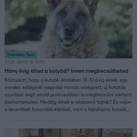
Tudomány-Tech
2024. április 16. 14:53
Hány évig élhet a kutyád? Innen megbecsülheted
Köztudott, hogy a kutyák általában 10-13 évig élnek, egy
minden eddiginél nagyobb mintán elvégzett, új kutatás
azonban segít ennél pontosabban is megbecsülni várható
élettartamukat. Meddig élnek a népszerű fajták? És vajon
a keverékek hosszabb életűek, mint a fajtatiszta kutyák?
Milyen változókat kell figyelembe venni, amikor
megbecsüljük, hány boldog évet tölthetünk
kedvencünkkel?