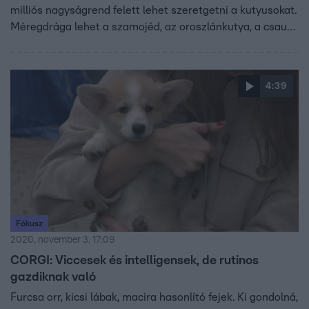
milliós nagyságrend felett lehet szeretgetni a kutyusokat.
Méregdrága lehet a szamojéd, az oroszlánkutya, a csau-
csau, az akita, a corgi vagy a fáraókutya is. A ritka faj, a
származás, a díjak, az elismerések és a külső is növelheti
az árat.
4:39
Fókusz
2020. november 3. 17:09
CORGI: Viccesek és intelligensek, de rutinos
gazdiknak való
Furcsa orr, kicsi lábak, macira hasonlító fejek. Ki gondolná,