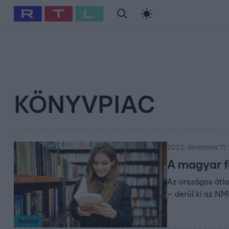
#
Babits Marcella
#
Szellő István
#
Most Wanted
#
Gallusz Ni
KÖNYVPIAC
2023. december 11. 
A magyar f
Az országos átla
– derül ki az NM
Belföld