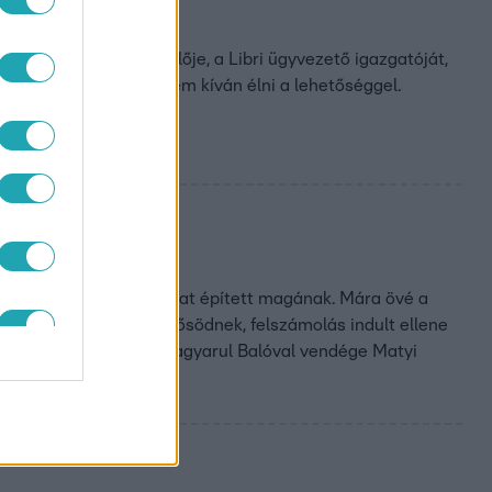
ik legnagyobb szereplője, a Libri ügyvezető igazgatóját,
Dezsőt is hívtuk, de nem kíván élni a lehetőséggel.
és terjesztési birodalmat épített magának. Mára övé a
nnak, versenytársai erősödnek, felszámolás indult ellene
ről hallani sem akar. A Magyarul Balóval vendége Matyi