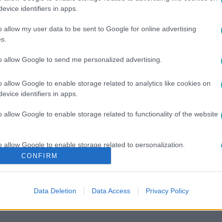
evice identifiers in apps.
ő piac vagy bajban a könyvszakma?
rait senki nem tagadja. Meghívtuk Kovács Pétert, a piac másod
o allow my user data to be sent to Google for online advertising
 Sándort, a kiadók és terjesztők egyesülésének elnökét. Matyi 
s.
to allow Google to send me personalized advertising.
o allow Google to enable storage related to analytics like cookies on
evice identifiers in apps.
00
o allow Google to enable storage related to functionality of the website
alom: kire dől, ha beborul?
talember utcai könyvárusításból Alexandra néven könyvkiadói 
o allow Google to enable storage related to personalization.
 egy teljes harmada. Kérdés, meddig. Milliárdos tartozásai va
CONFIRM
vagy tucatnyi fontos darabját be kell zárnia. Ha jól értjük, er
o allow Google to enable storage related to security, including
cation functionality and fraud prevention, and other user protection.
Data Deletion
Data Access
Privacy Policy