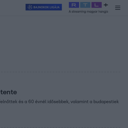
y
#
RTL+
#
Exek csatája 2026
#
Celeb vagyok, ments ki innen
#
H
etente
felnőttek és a 60 évnél idősebbek, valamint a budapestiek