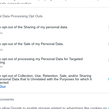
ogle consent section.
17:31
az ajándékok karácsonykor, mert kevés
l Data Processing Opt Outs
z áru, ha nincs miben elszállítani. A papírhiány miatt a papír 
o opt-out of the Sharing of my personal data.
égek is. A könyvpiacon a jobb minőségű könyvek akár 20 százalék
In
o opt-out of the Sale of my Personal Data.
In
30
to opt-out of processing my Personal Data for Targeted
dalom épül a romokon?
ing.
In
át évek óta aggasztja az Alexandra cégcsoport eddig fenyege
nak több száz beszállítónak. Egy ekkora összeg kiadók tucatjait
o opt-out of Collection, Use, Retention, Sale, and/or Sharing
ersonal Data that Is Unrelated with the Purposes for which it
az állam vásárolja fel az Alexandra tartozásait – de azt nem ak
lected.
Out
a piac tankönyvek nélkül évi több mint 45 milliárdos forgalmat 
consents
:00
o allow Google to enable storage related to advertising like cookies on