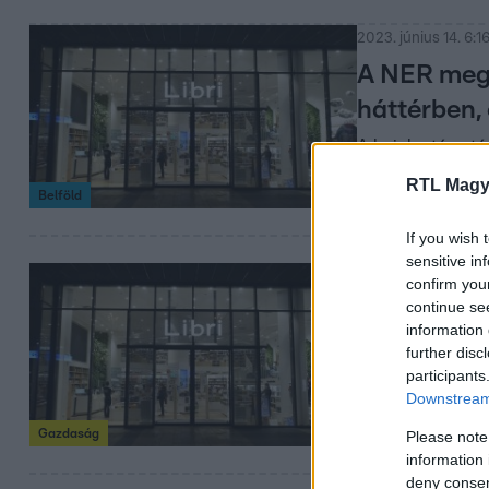
2023. június 14. 6:1
A NER megv
háttérben,
A bejelentés utá
könyvkiadókat.
RTL Magy
Belföld
If you wish 
sensitive in
2023. június 13. 16:
confirm you
continue se
A Libri Cs
information 
semmilyen 
further disc
participants
Néhány új cím cs
Downstream 
Gazdaság
Please note
information 
deny consent