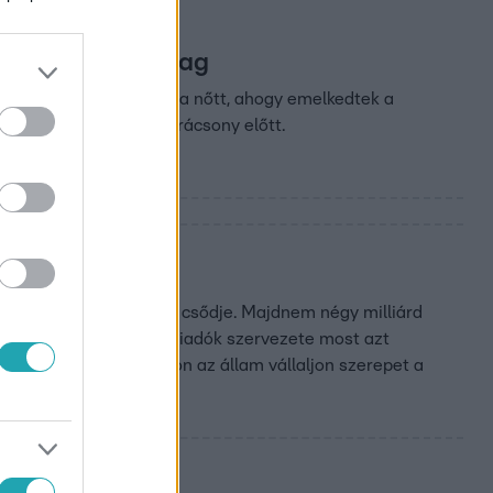
 a csomagolóanyag
ára január óta a duplájára nőtt, ahogy emelkedtek a
kal is drágulhatnak karácsony előtt.
tő, most már bizonyos csődje. Majdnem négy milliárd
 teheti tönkre. Ezért a kiadók szervezete most azt
arják, hogy hosszú távon az állam vállaljon szerepet a
bonyolít.