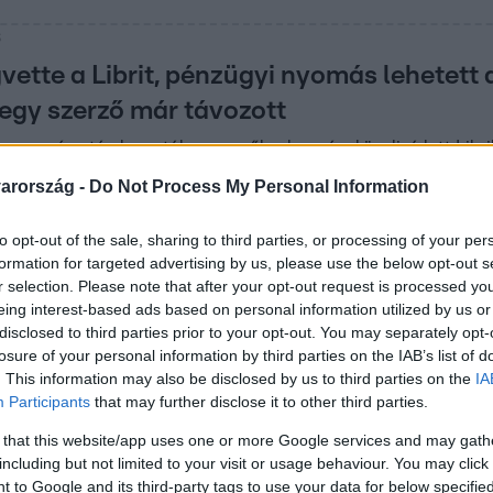
6
ette a Librit, pénzügyi nyomás lehetett 
 egy szerző már távozott
n egymás után keresték a szerzők a kormányközelivé lett Libri
arország -
Do Not Process My Personal Information
to opt-out of the sale, sharing to third parties, or processing of your per
formation for targeted advertising by us, please use the below opt-out s
59
r selection. Please note that after your opt-out request is processed y
eing interest-based ads based on personal information utilized by us or
oport vezérigazgatója az MCC-ügyről: Szó
disclosed to third parties prior to your opt-out. You may separately opt-
oldalra tolódásról
losure of your personal information by third parties on the IAB’s list of
. This information may also be disclosed by us to third parties on the
IA
ak színesíti a kínálatot, mondta az igazgató.
Participants
that may further disclose it to other third parties.
 that this website/app uses one or more Google services and may gath
including but not limited to your visit or usage behaviour. You may click 
 to Google and its third-party tags to use your data for below specifi