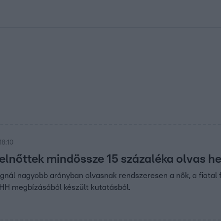
kolett
#
Időjárás
#
RTL műsor
#
Víz
#
Magyar Péter
#
Csillagjeg
18:10
elnőttek mindössze 15 százaléka olvas h
gnál nagyobb arányban olvasnak rendszeresen a nők, a fiatal 
HH megbízásából készült kutatásból.