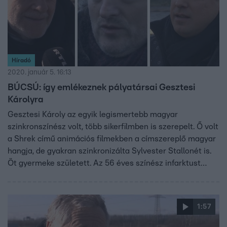
Híradó
2020. január 5. 16:13
BÚCSÚ: így emlékeznek pályatársai Gesztesi
Károlyra
Gesztesi Károly az egyik legismertebb magyar
szinkronszínész volt, több sikerfilmben is szerepelt. Ő volt
a Shrek című animációs filmekben a címszereplő magyar
hangja, de gyakran szinkronizálta Sylvester Stallonét is.
Öt gyermeke született. Az 56 éves színész infarktust
kapott vezetés közben, majdnem egy órán át küzdöttek
az életéért, de nem tudták megmenteni. Barátai,
színésztársai így búcsúznak tőle:
1:57