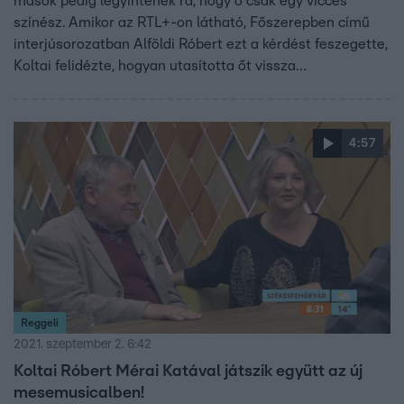
mások pedig legyintenek rá, hogy ő csak egy vicces
színész. Amikor az RTL+-on látható, Főszerepben című
interjúsorozatban Alföldi Róbert ezt a kérdést feszegette,
Koltai felidézte, hogyan utasította őt vissza
beszélgetőtársa a Nemzeti Színház igazgatójaként. „Ez
lehet, hogy az én sznobságom is” – ismerte el Alföldi.
4:57
Reggeli
2021. szeptember 2. 6:42
Koltai Róbert Mérai Katával játszik együtt az új
mesemusicalben!