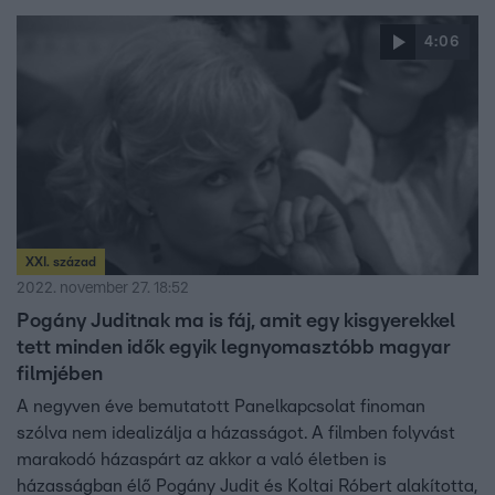
4:06
XXI. század
2022. november 27. 18:52
Pogány Juditnak ma is fáj, amit egy kisgyerekkel
tett minden idők egyik legnyomasztóbb magyar
filmjében
A negyven éve bemutatott Panelkapcsolat finoman
szólva nem idealizálja a házasságot. A filmben folyvást
marakodó házaspárt az akkor a való életben is
házasságban élő Pogány Judit és Koltai Róbert alakította,