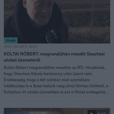
Híradó
2020. január 5. 16:03
KOLTAI RÓBERT: megrendülten mesélt Gesztesi
utolsó üzenetéről
Koltai Róbert megrendülten mesélte az RTL Híradónak,
hogy Gesztesi Károly karácsony után üzent neki.
Érdekesség, hogy a két színész első személyes
találkozása is a Sose halunk meg című filmhez köthető, a
Koltaihoz írt utolsó üzenetben is ezt a filmet emlegette
Gesztesi.
9:20