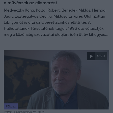
a művészek az elismerést
Medveczky Ilona, Koltai Róbert, Benedek Miklós, Hernádi
Judit, Esztergályos Cecília, Miklósa Erika és Oláh Zoltán
lábnyomát is őrzi az Operettszínház előtti tér. A
Halhatatlanok Társulatának tagjait 1996 óta választják
meg a közönség szavazatai alapján, idén öt év kihagyás
után kerültek új lábnyomok az Operettszínház elé.
5:29
Fókusz
2020. szeptember 21. 18:15