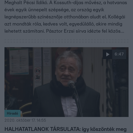
Meghalt Pécsi Ildikó. A Kossuth-díjas művész, a hatvanas
évek egyik ünnepelt szépsége, az ország egyik
legnépszerűbb színésznője otthonában aludt el. Kollégái
azt mondták róla, kedves volt, egyedülálló, akire mindig
lehetett számítani. Pásztor Erzsi sírva idézte fel közös
emlékeiket. Koltai Róbert szerint a színész szakma is
nagyon sokat köszönhet neki. Egyik barátja azt mondta
Híradónknak: az utolsó hónapokban már csak arra
6:47
vágyott, hogy újra nemrég elhunyt férjével lehessen.
Pécsi Ildikó 80 éves volt.
Híradó
2020. október 17. 14:55
HALHATATLANOK TÁRSULATA: így köszönték meg