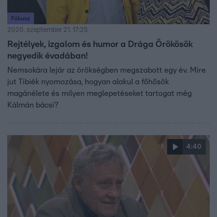
Fókusz
2020. szeptember 21. 17:25
Rejtélyek, izgalom és humor a Drága Örökösök
negyedik évadában!
Nemsokára lejár az örökségben megszabott egy év. Mire
jut Tibiék nyomozása, hogyan alakul a főhősök
magánélete és milyen meglepetéseket tartogat még
Kálmán bácsi?
4:40