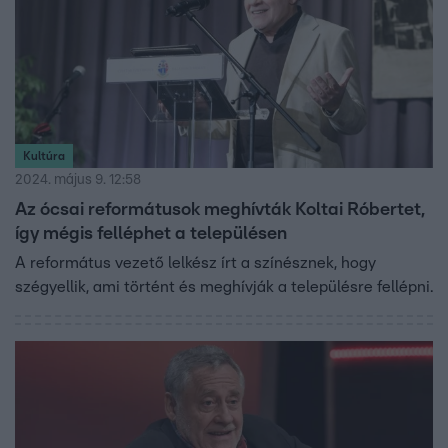
Kultúra
2024. május 9. 12:58
Az ócsai reformátusok meghívták Koltai Róbertet,
így mégis felléphet a településen
A református vezető lelkész írt a színésznek, hogy
szégyellik, ami történt és meghívják a településre fellépni.