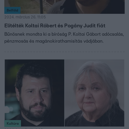
Belföld
2024. március 26. 11:05
Elítélték Koltai Róbert és Pogány Judit fiát
Bűnösnek mondta ki a bíróság P. Koltai Gábort adócsalás,
pénzmosás és magánokirathamisítás vádjában.
Kultúra