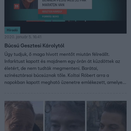
Híradó
2020. január 5. 16:41
Búcsú Gesztesi Károlytól
Úgy tudjuk, ő maga hívott mentőt miután félreállt.
Infarktust kapott és majdnem egy órán át küzdöttek az
életért, de nem tudták megmenteni. Barátai,
színésztársai búcsúznak tőle. Koltai Róbert arra a
napokban kapott megható üzenetre emlékezett, amelyet
azután küldött neki Gesztesi, hogy újra megnézte a Sose
halunk meg című filmet. A színésztársak búcsúztatóját
megnézheti: ITT!