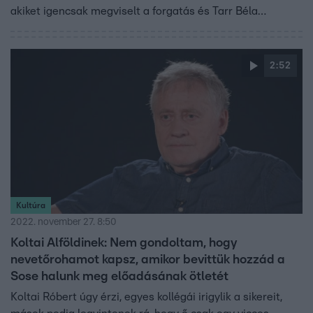
akiket igencsak megviselt a forgatás és Tarr Béla
rendhagyó munkamódszere. Például, hogy nem volt előre
megírt forgatókönyv és a rendező külön-külön instruálta
a színészeket, akik így nem tudták, mire számíthatnak a
2:52
másiktól. Az egyik jelenetről Pogány Judit ma is csak
nehezen tud beszélni.
Kultúra
2022. november 27. 8:50
Koltai Alföldinek: Nem gondoltam, hogy
nevetőrohamot kapsz, amikor bevittük hozzád a
Sose halunk meg előadásának ötletét
Koltai Róbert úgy érzi, egyes kollégái irigylik a sikereit,