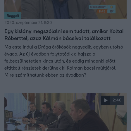
Reggeli
2020. szeptember 21. 6:30
Egy kislány megszólalni sem tudott, amikor Koltai
Róberttel, azaz Kálmán bácsival találkozott
Ma este indul a Drága örökösök negyedik, egyben utolsó
évada. Az új évadban folytatódik a hajsza a
felbecsülhetetlen kincs után, és eddig mindenki előtt
eltitkolt részletek derülnek ki Kálmán bácsi múltjáról.
Mire számíthatunk ebben az évadban?
2:40