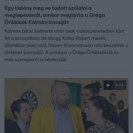
Egy kislány meg se tudott szólalni a
meglepetéstől, amikor meglátta a Drága
Örökösök Kálmán bácsiját
Kálmán bácsi balesete után csak videóüzeneteiben tűnt
fel a sorozatban, de ahogy Koltai Róbert meséli,
állandóan jelen volt, hiszen folyamatosan róla beszéltek a
történet szereplői. A színészt a Drága Örökösökről és
más szerepeiről is kérdeztük!
4:14