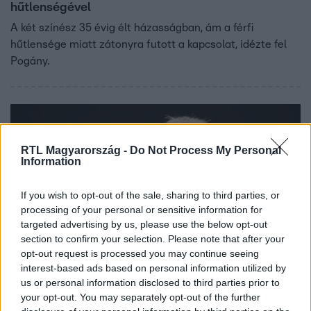
hűtlenségével
A két színész 35 évig élt házasságban, ám a férfi
hűtlensége miatt zátonyra futott a kapcsolat, idézte fel
Pogány.
RTL Magyarország -
Do Not Process My Personal
Information
If you wish to opt-out of the sale, sharing to third parties, or
processing of your personal or sensitive information for
targeted advertising by us, please use the below opt-out
section to confirm your selection. Please note that after your
opt-out request is processed you may continue seeing
Bulvár
interest-based ads based on personal information utilized by
2023. szeptember 1. 14:44
us or personal information disclosed to third parties prior to
Koltai Róbert kitálalt Andy Vajnáról: rendszeresek
your opt-out. You may separately opt-out of the further