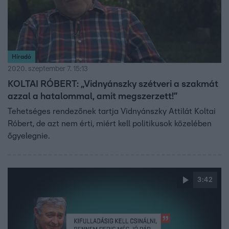
Híradó
2020. szeptember 7. 15:13
KOLTAI RÓBERT: „Vidnyánszky szétveri a szakmát
azzal a hatalommal, amit megszerzett!”
Tehetséges rendezőnek tartja Vidnyánszky Attilát Koltai
Róbert, de azt nem érti, miért kell politikusok közelében
őgyelegnie.
3:42