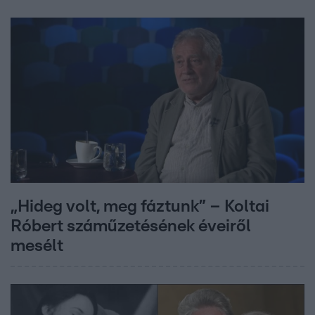
„Hideg volt, meg fáztunk” – Koltai
Róbert száműzetésének éveiről
mesélt