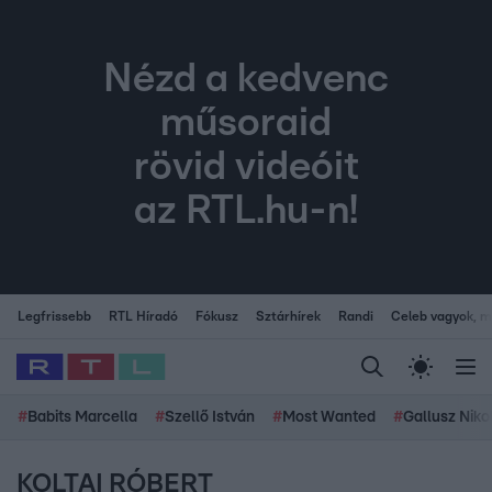
Nézd a kedvenc
műsoraid
rövid videóit
az RTL.hu-n!
Legfrissebb
RTL Híradó
Fókusz
Sztárhírek
Randi
Celeb vagyok, me
#
Babits Marcella
#
Szellő István
#
Most Wanted
#
Gallusz Niko
KOLTAI RÓBERT