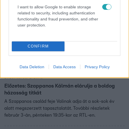
I want to allow Google to enable storage
related to security, including authentication
0:30
functionality and fraud prevention, and other
user protection.
CONFIRM
Data Deletion
Data Access
Privacy Policy
Drága örökösök
2023. február 2. 20:15
Előzetes: Szappanos Kálmán elárulja a boldog
házasság titkát
A Szappanos család feje Valinak adja át a sok-sok év
alatt megszerzett tapasztalatát. További részletek
február 3-án, pénteken 19:35-kor az RTL-en.