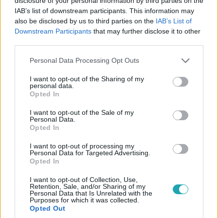
disclosure of your personal information by third parties on the
voltak a viták
IAB’s list of downstream participants. This information may
Olyan kultikus filmeken dolgoztak együtt, mint A
also be disclosed by us to third parties on the
IAB’s List of
miniszter félrelép, vagy a Sose halunk meg.
Downstream Participants
that may further disclose it to other
third parties.
Please note that this website/app uses one or more Google
Personal Data Processing Opt Outs
services and may gather and store information including but
not limited to your visit or usage behaviour. You may click to
I want to opt-out of the Sharing of my
personal data.
grant or deny consent to Google and its third-party tags to
Opted In
use your data for below specified purposes in below Google
consent section.
I want to opt-out of the Sale of my
Personal Data.
Opted In
I want to opt-out of processing my
Personal Data for Targeted Advertising.
Opted In
Bulvár
2023. június 22. 11:21
I want to opt-out of Collection, Use,
Retention, Sale, and/or Sharing of my
Koltai Róbert megszólalt, így van a műtétje után
Personal Data that Is Unrelated with the
Purposes for which it was collected.
A Drága örökösök színésze mögött nehéz időszak van és
Opted Out