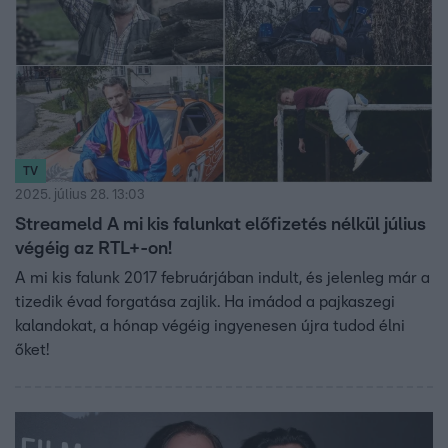
TV
2025. július 28. 13:03
Streameld A mi kis falunkat előfizetés nélkül július
végéig az RTL+-on!
A mi kis falunk 2017 februárjában indult, és jelenleg már a
tizedik évad forgatása zajlik. Ha imádod a pajkaszegi
kalandokat, a hónap végéig ingyenesen újra tudod élni
őket!