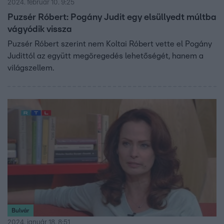
2024. február 10. 9:25
Puzsér Róbert: Pogány Judit egy elsüllyedt múltba
vágyódik vissza
Puzsér Róbert szerint nem Koltai Róbert vette el Pogány
Judittól az együtt megöregedés lehetőségét, hanem a
világszellem.
Bulvár
2024. január 18. 8:51