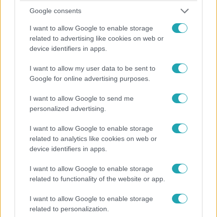
most őszintén mesélt kálváriájáról.
Google consents
I want to allow Google to enable storage
related to advertising like cookies on web or
device identifiers in apps.
I want to allow my user data to be sent to
Google for online advertising purposes.
I want to allow Google to send me
personalized advertising.
I want to allow Google to enable storage
Kultúra
related to analytics like cookies on web or
2023. június 18. 15:44
device identifiers in apps.
Koltai Róbert: Ildi odafigyelése és szeretete
I want to allow Google to enable storage
rengeteget hozzátett a gyógyulásomhoz
related to functionality of the website or app.
Hetekig volt kórházban a színész, végül megoperálták és
azóta jól van.
I want to allow Google to enable storage
related to personalization.