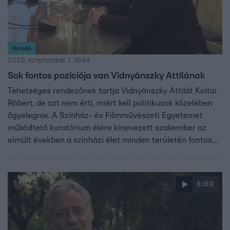
Híradó
2020. szeptember 7. 16:44
Sok fontos pozíciója van Vidnyánszky Attilának
Tehetséges rendezőnek tartja Vidnyánszky Attilát Koltai
Róbert, de azt nem érti, miért kell politikusok közelében
őgyelegnie. A Színház- és Filmművészeti Egyetemet
működtető kuratórium élére kinevezett szakember az
elmúlt években a színházi élet minden területén fontos
pozícióba került. Vezeti a Nemzeti Színházat, az általa
létrehozott érdekvédelmi szervezet törvényalkotásban is
együttműködik a kormányzattal, és megkerülhetetlen lett
6:00
a színészképzésben is.