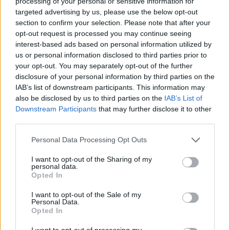
processing of your personal or sensitive information for
2:07
targeted advertising by us, please use the below opt-out
section to confirm your selection. Please note that after your
opt-out request is processed you may continue seeing
interest-based ads based on personal information utilized by
us or personal information disclosed to third parties prior to
your opt-out. You may separately opt-out of the further
disclosure of your personal information by third parties on the
IAB’s list of downstream participants. This information may
also be disclosed by us to third parties on the
IAB’s List of
Cápák között
Downstream Participants
that may further disclose it to other
2023. október 1. 18:40
third parties.
Cápák fotóival illusztrálta Dudás Lili a Garden
Please note that this website/app uses one or more Google
Personal Data Processing Opt Outs
App szolgáltatásait
services and may gather and store information including but
A home office elterjedésével az elmúlt években
not limited to your visit or usage behaviour. You may click to
I want to opt-out of the Sharing of my
personal data.
grant or deny consent to Google and its third-party tags to
meghatványozódott az az idő, amit otthonunkban,
Opted In
use your data for below specified purposes in below Google
kertünkben töltünk, és ennek köszönhetően az emberek
consent section.
I want to opt-out of the Sale of my
egyre több energiát és pénzt költenek környezetük és
Personal Data.
kertük szebbé tételére. Így tett Dudás Lili is a férjével,
Opted In
majd ebből a hobbiból üzleti ötlet született. A 41 éves
I want to opt-out of processing my