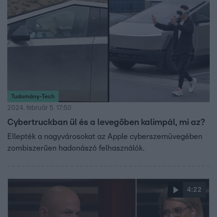
Tudomány-Tech
2024. február 5. 17:50
Cybertruckban ül és a levegőben kalimpál, mi az?
Ellepték a nagyvárosokat az Apple cyberszemüvegében
zombiszerűen hadonászó felhasználók.
4:22