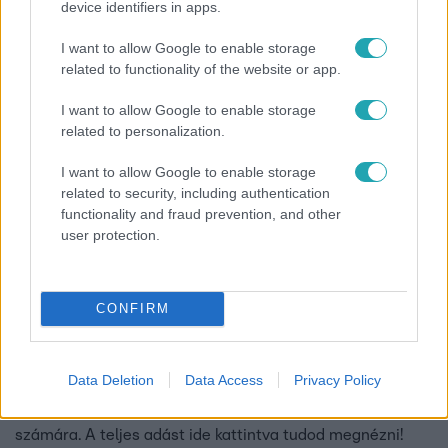
device identifiers in apps.
4:10
I want to allow Google to enable storage
related to functionality of the website or app.
I want to allow Google to enable storage
related to personalization.
I want to allow Google to enable storage
related to security, including authentication
functionality and fraud prevention, and other
Cápák között
user protection.
2019. április 8. 21:06
Ennek az alkalmazásnak köszönhetően
garantáltan szívesebben ülnek az iskolapadba a
CONFIRM
gyerekek!
A Telekom Tettrekész díjának nyertesei, Kristóf,
Data Deletion
Data Access
Privacy Policy
Alexandra és Konrád egy élmény alapú oktatási
platformot alkottak meg társaikkal általános iskolások
számára. A teljes adást ide kattintva tudod megnézni!