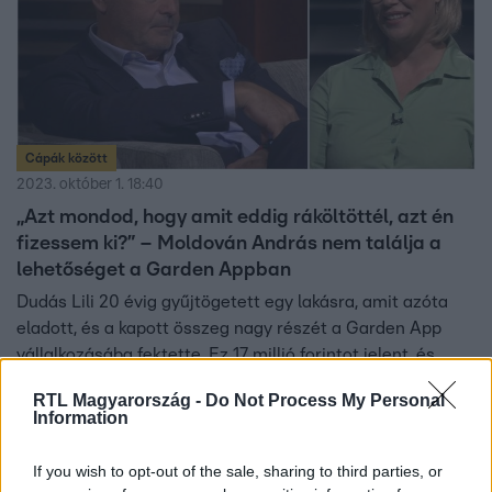
Cápák között
2023. október 1. 18:40
„Azt mondod, hogy amit eddig ráköltöttél, azt én
fizessem ki?” – Moldován András nem találja a
lehetőséget a Garden Appban
Dudás Lili 20 évig gyűjtögetett egy lakásra, amit azóta
eladott, és a kapott összeg nagy részét a Garden App
vállalkozásába fektette. Ez 17 millió forintot jelent, és
most közel ugyanennyi pénzt kért a Cápáktól arra, hogy
RTL Magyarország -
Do Not Process My Personal
befejezhesse alkalmazását. A befektetők ebben az
Information
bizniszben nem látták meg a potenciált.
If you wish to opt-out of the sale, sharing to third parties, or