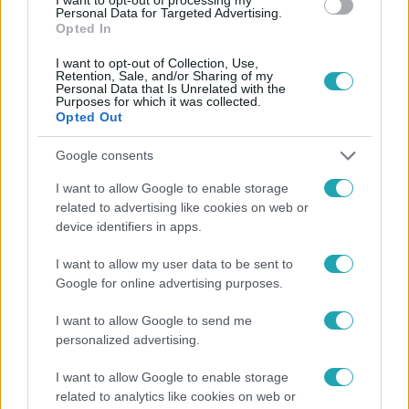
vállalkozó Garden App nevű alkalmazását hozta el a
Personal Data for Targeted Advertising.
Cápáknak, amely egy kertlátványtervező program
Opted In
bevásárlólistával és webáruházzal integrálva, ahol saját
I want to opt-out of Collection, Use,
fotóinkra tudunk kiválasztani objektumokat. Lili célja,
Retention, Sale, and/or Sharing of my
Personal Data that Is Unrelated with the
hogy Európa meghatározó kertészeti digitális platformja
Purposes for which it was collected.
legyen az applikációja, melyhez szakmai mentorálásra és
Opted Out
15 millió forintra lenne szüksége 15% tulajdonrészért
Google consents
cserébe.
I want to allow Google to enable storage
related to advertising like cookies on web or
Tudomány-Tech
device identifiers in apps.
2023. június 5. 8:28
I want to allow my user data to be sent to
Nyolc év után ma ezzel az új termékkel robbanthat
Google for online advertising purposes.
az Apple
Az Apple minden évben bemutat iPhone-okat vagy Apple
I want to allow Google to send me
Watch-okat, vagy új MacBookokat, de igazán forradalmi,
personalized advertising.
iPhone-léptékű újítással már rég nem álltak elő.
I want to allow Google to enable storage
related to analytics like cookies on web or