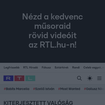
Nézd a kedvenc
műsoraid
rövid videóit
az RTL.hu-n!
Legfrissebb
RTL Híradó
Fókusz
Sztárhírek
Randi
Celeb vagyok, me
#
Babits Marcella
#
Szellő István
#
Most Wanted
#
Gallusz Niko
KITERJESZTETT VALÓSÁG