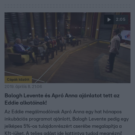
2:05
Cápák között
2019. április 8. 21:06
Balogh Levente és Apró Anna ajánlatot tett az
Eddie alkotóinak!
Az Eddie megálmodóinak Apró Anna egy hat hónapos
inkubációs programot ajánlott, Balogh Levente pedig egy
jelképes 5%-os tulajdonrészért cserébe megalapítja a
Kft-jüket. A teljes adást ide kattintva tudod megnézni!