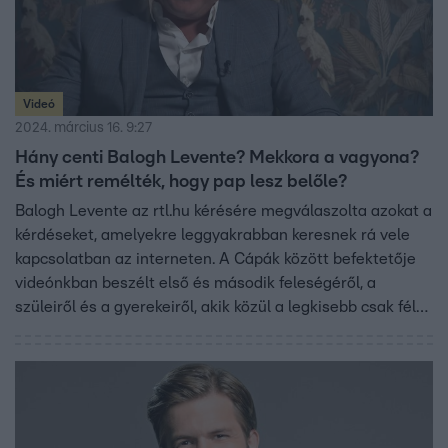
Videó
2024. március 16. 9:27
Hány centi Balogh Levente? Mekkora a vagyona?
És miért remélték, hogy pap lesz belőle?
Balogh Levente az rtl.hu kérésére megválaszolta azokat a
kérdéseket, amelyekre leggyakrabban keresnek rá vele
kapcsolatban az interneten. A Cápák között befektetője
videónkban beszélt első és második feleségéről, a
szüleiről és a gyerekeiről, akik közül a legkisebb csak fél
évvel idősebb az unokájánál. Az álommelóban rövidesen
újra asszisztenst kereső üzletember elmondta, milyen
érzés volt három lány után fiús apukává válni, mesélt az
iskoláiról, a vagyonáról, a vállalkozásairól és az autóiról,
és hogy miért reménykedtek abban a nagyszülei, hogy a