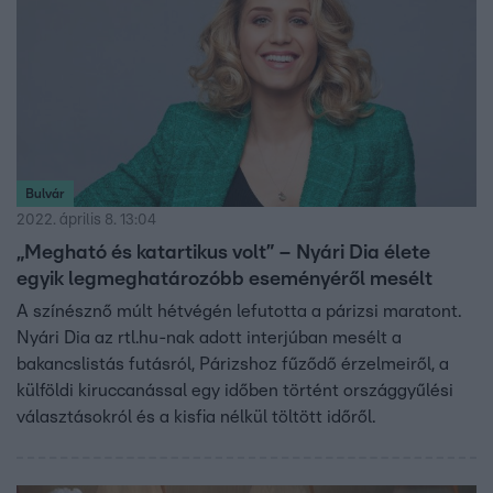
Bulvár
2022. április 8. 13:04
„Megható és katartikus volt” – Nyári Dia élete
egyik legmeghatározóbb eseményéről mesélt
A színésznő múlt hétvégén lefutotta a párizsi maratont.
Nyári Dia az rtl.hu-nak adott interjúban mesélt a
bakancslistás futásról, Párizshoz fűződő érzelmeiről, a
külföldi kiruccanással egy időben történt országgyűlési
választásokról és a kisfia nélkül töltött időről.