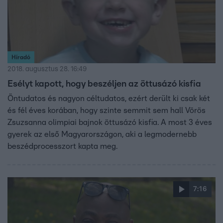
Híradó
2018. augusztus 28. 16:49
Esélyt kapott, hogy beszéljen az öttusázó kisfia
Öntudatos és nagyon céltudatos, ezért derült ki csak két
és fél éves korában, hogy szinte semmit sem hall Vörös
Zsuzsanna olimpiai bajnok öttusázó kisfia. A most 3 éves
gyerek az első Magyarországon, aki a legmodernebb
beszédprocesszort kapta meg.
7:16