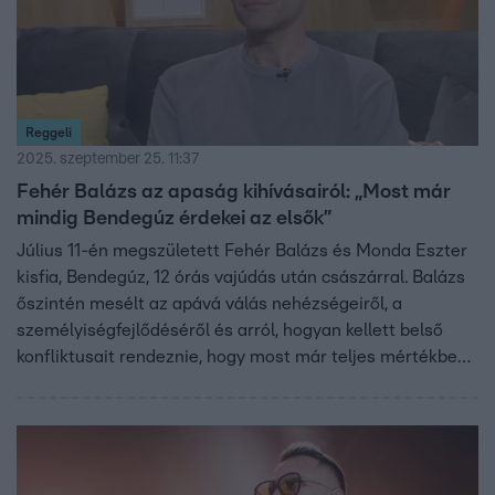
Reggeli
2025. szeptember 25. 11:37
Fehér Balázs az apaság kihívásairól: „Most már
mindig Bendegúz érdekei az elsők”
Július 11-én megszületett Fehér Balázs és Monda Eszter
kisfia, Bendegúz, 12 órás vajúdás után császárral. Balázs
őszintén mesélt az apává válás nehézségeiről, a
személyiségfejlődéséről és arról, hogyan kellett belső
konfliktusait rendeznie, hogy most már teljes mértékben
Bendegúz érdekeit tartsa szem előtt. A zenész kiemelte
párja türelmét és fantasztikus anyai hozzáállását, és azt
is elárulta, hogy a családi beszélgetések és a közös
megértés kulcsfontosságúak az új élethelyzetben.