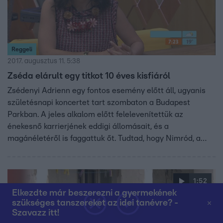
Reggeli
2017. augusztus 11. 5:38
Zséda elárult egy titkot 10 éves kisfiáról
Zsédenyi Adrienn egy fontos esemény előtt áll, ugyanis
születésnapi koncertet tart szombaton a Budapest
Parkban. A jeles alkalom előtt felelevenítettük az
énekesnő karrierjének eddigi állomásait, és a
magánéletéről is faggattuk őt. Tudtad, hogy Nimród, a
kisfia, idén szeptemberben lesz 10 éves? Vajon örökölte
édesanyja tehetségét? Nézd meg a videót és kiderül!
1:52
Elkezdte már beszerezni a gyermekének
szükséges tanszereket az idei tanévre? -
Szavazz itt!