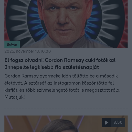
Bulvár
2025. november 13. 10:00
El fogsz olvadni! Gordon Ramsay cuki fotókkal
ünnepelte legkisebb fia születésnapját
Gordon Ramsay gyermeke idén töltötte be a második
életévét. A sztárséf az Instagramon köszöntötte fel
kisfiát, és több szívmelengető fotót is megosztott róla.
Mutatjuk!
8:50