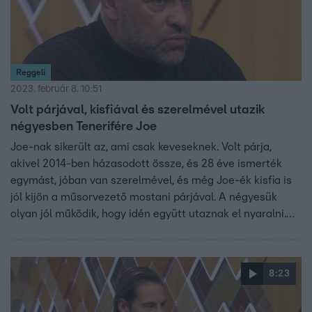
Reggeli
2023. február 8. 10:51
Volt párjával, kisfiával és szerelmével utazik
négyesben Tenerifére Joe
Joe-nak sikerült az, ami csak keveseknek. Volt párja,
akivel 2014-ben házasodott össze, és 28 éve ismerték
egymást, jóban van szerelmével, és még Joe-ék kisfia is
jól kijön a műsorvezető mostani párjával. A négyesük
olyan jól működik, hogy idén együtt utaznak el nyaralni.
Az ÉNB vége óta több ideje jut kisfiára, aminek nagyon
örül, jövőbeli terveiről sejtelmesen fogalmazott, tervezi,
hogy többet edz majd és fogyni akar, mert formába kell
8:23
hoznia magát, de azt nem árulta el miért.