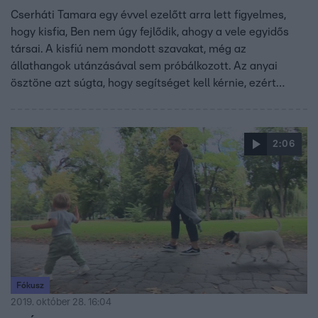
Cserháti Tamara egy évvel ezelőtt arra lett figyelmes,
hogy kisfia, Ben nem úgy fejlődik, ahogy a vele egyidős
társai. A kisfiú nem mondott szavakat, még az
állathangok utánzásával sem próbálkozott. Az anyai
ösztöne azt súgta, hogy segítséget kell kérnie, ezért
rengeteg szakembert és terapeutát felkeresett, hogy
kiderítsék: mi lehet az oka annak, hogy Ben nem beszél.
Most azért vállalta, hogy elmeséli a történetüket, mert
2:06
abban bízik, hogy ezzel tud segíteni a hasonló cipőben
járó szülőknek.
Fókusz
2019. október 28. 16:04