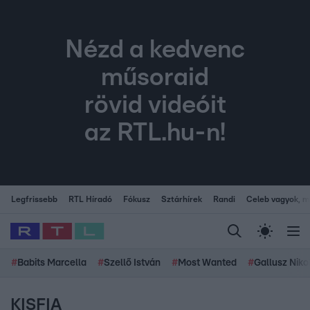
Nézd a kedvenc
műsoraid
rövid videóit
az RTL.hu-n!
Legfrissebb
RTL Híradó
Fókusz
Sztárhírek
Randi
Celeb vagyok, me
#
Babits Marcella
#
Szellő István
#
Most Wanted
#
Gallusz Niko
KISFIA