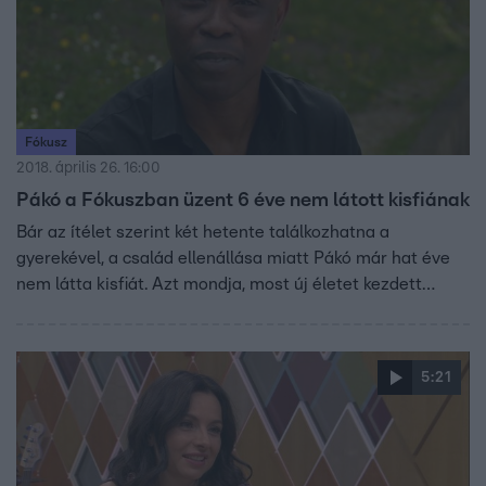
Fókusz
2018. április 26. 16:00
Pákó a Fókuszban üzent 6 éve nem látott kisfiának
Bár az ítélet szerint két hetente találkozhatna a
gyerekével, a család ellenállása miatt Pákó már hat éve
nem látta kisfiát. Azt mondja, most új életet kezdett…
5:21