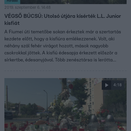
Híradó
2019. szeptember 6. 14:48
VÉGSŐ BÚCSÚ: Utolsó útjára kísérték L.L. Junior
kisfiát
A Fiumei úti temetőbe sokan érkeztek már a szertartás
kezdete előtt, hogy a kisfiúra emlékezzenek. Volt, aki
néhány szál fehér virágot hozott, mások nagyobb
csokrokkal jöttek. A kisfiú édesapja érkezett először a
sírkertbe, édesanyjával. Több zenésztársa is lerótta
kegyeletét. Fásy Ádám, a Zámbó család és Gáspár Győző
is részvétét fejezte ki a hozzátartozóknak. Közülük
többen személyesen is ismerték a kisfiút, akit múlt
4:18
szombat este vesztette életét egy tragikus balesetben. A
szertartás végén Mága Zoltán hegedült a gyászoló
tömegnek.