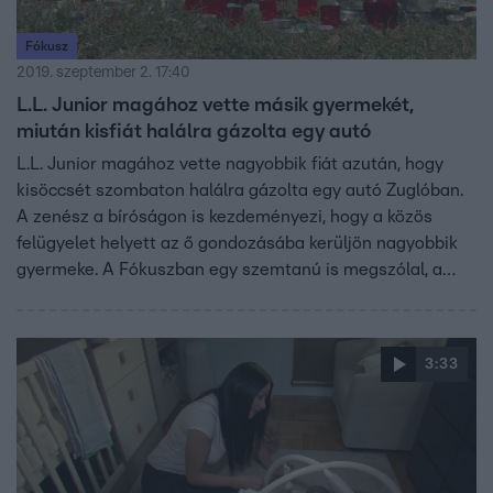
Fókusz
2019. szeptember 2. 17:40
L.L. Junior magához vette másik gyermekét,
miután kisfiát halálra gázolta egy autó
L.L. Junior magához vette nagyobbik fiát azután, hogy
kisöccsét szombaton halálra gázolta egy autó Zuglóban.
A zenész a bíróságon is kezdeményezi, hogy a közös
felügyelet helyett az ő gondozásába kerüljön nagyobbik
gyermeke. A Fókuszban egy szemtanú is megszólal, a
helyiek szerint a tragédia helyszíne veszélyes zebra, ahol
gyakran történik baleset.
3:33