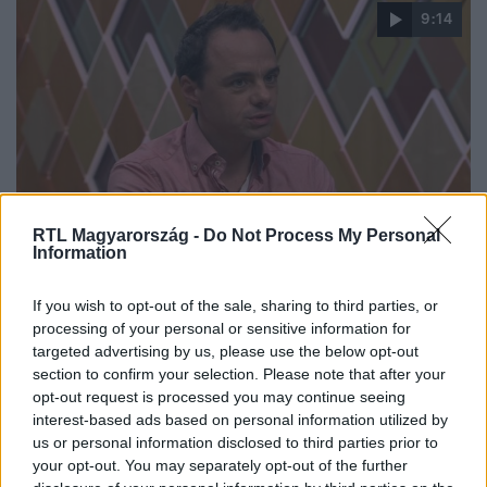
9:14
RTL Magyarország -
Do Not Process My Personal
Reggeli
Information
2021. október 5. 5:41
Új programokat fedezett fel kisfiával Sánta Laci
If you wish to opt-out of the sale, sharing to third parties, or
Sánta Laci volt a Reggeli vendége, aki nyolc éve látható a
processing of your personal or sensitive information for
targeted advertising by us, please use the below opt-out
Macskákban. Ezen kívül pedig több sikeres darabban is
section to confirm your selection. Please note that after your
szerepel. A rengeteg színházi munka mellett azonban
opt-out request is processed you may continue seeing
előrukkolt egy „B” tervvel a pandémia alatt.
interest-based ads based on personal information utilized by
us or personal information disclosed to third parties prior to
your opt-out. You may separately opt-out of the further