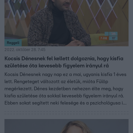
Reggeli
2022. október 28. 7:45
Kocsis Dénesnek fel kellett dolgoznia, hogy kisfia
születése óta kevesebb figyelem irányul rá
Kocsis Dénesnek nagy nap ez a mai, ugyanis kisfia 1 éves
lett. Rengeteget változott az életük, mióta Fülöp
megérkezett. Dénes kezdetben nehezen élte meg, hogy
kisfia születése óta sokkal kevesebb figyelem irányul rá.
Ebben sokat segített neki felesége és a pszichológusa is,
akihez már évek óta jár.