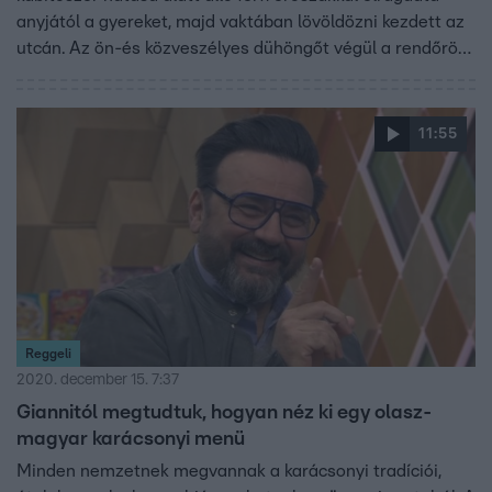
anyjától a gyereket, majd vaktában lövöldözni kezdett az
utcán. Az ön-és közveszélyes dühöngőt végül a rendőrök
lelőtték - a karjában tartott babának nem esett baja.
11:55
Reggeli
2020. december 15. 7:37
Giannitól megtudtuk, hogyan néz ki egy olasz-
magyar karácsonyi menü
Minden nemzetnek megvannak a karácsonyi tradíciói,