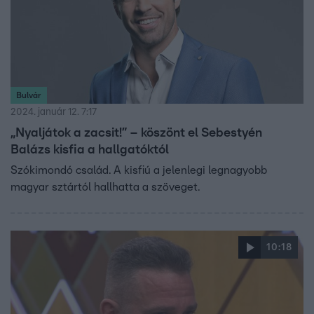
papi hivatást választja.
Bulvár
2024. január 12. 7:17
„Nyaljátok a zacsit!” – köszönt el Sebestyén
Balázs kisfia a hallgatóktól
Szókimondó család. A kisfiú a jelenlegi legnagyobb
magyar sztártól hallhatta a szöveget.
10:18