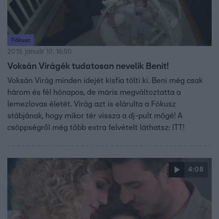
Fókusz
2019. január 10. 16:50
Voksán Virágék tudatosan nevelik Benit!
Voksán Virág minden idejét kisfia tölti ki. Beni még csak
három és fél hónapos, de máris megváltoztatta a
lemezlovas életét. Virág azt is elárulta a Fókusz
stábjának, hogy mikor tér vissza a dj-pult mögé! A
csöppségről még több extra felvételt láthatsz: ITT!
4:08