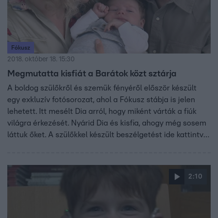
Fókusz
2018. október 18. 15:30
Megmutatta kisfiát a Barátok közt sztárja
A boldog szülőkről és szemük fényéről először készült
egy exkluzív fotósorozat, ahol a Fókusz stábja is jelen
lehetett. Itt mesélt Dia arról, hogy miként várták a fiúk
világra érkezését. Nyárid Dia és kisfia, ahogy még sosem
láttuk őket. A szülőkkel készült beszélgetést ide kattintva
nézheted meg hosszabban.
2:10