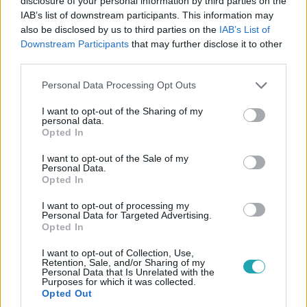
disclosure of your personal information by third parties on the
1:22
IAB’s list of downstream participants. This information may
also be disclosed by us to third parties on the
IAB’s List of
Downstream Participants
that may further disclose it to other
third parties.
Please note that this website/app uses one or more Google
Personal Data Processing Opt Outs
services and may gather and store information including but
not limited to your visit or usage behaviour. You may click to
I want to opt-out of the Sharing of my
personal data.
grant or deny consent to Google and its third-party tags to
Opted In
use your data for below specified purposes in below Google
Survivor
consent section.
I want to opt-out of the Sale of my
2021. szeptember 28. 12:15
Personal Data.
Opted In
EXKLUZÍV: Juliska sírva fakadt kisfia hiányától
Kabát dilemmába került, ezért félrehívta Juliskát
I want to opt-out of processing my
Personal Data for Targeted Advertising.
beszélgetni. Peti azt akarta megtudakolni, hogy mekkora
Opted In
szüksége van az édesanyának arra, hogy
hazatelefonáljon Lacikához.
I want to opt-out of Collection, Use,
Retention, Sale, and/or Sharing of my
Personal Data that Is Unrelated with the
Purposes for which it was collected.
Opted Out