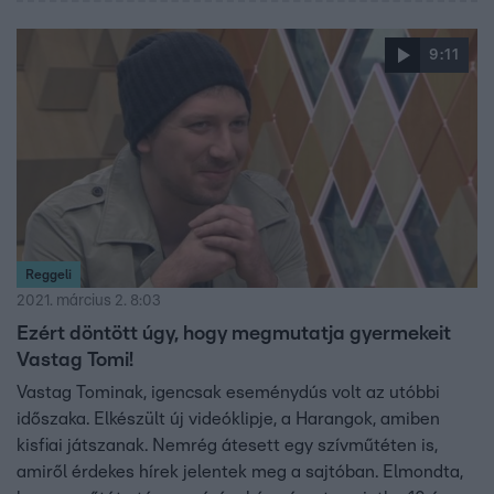
9:11
Reggeli
2021. március 2. 8:03
Ezért döntött úgy, hogy megmutatja gyermekeit
Vastag Tomi!
Vastag Tominak, igencsak eseménydús volt az utóbbi
időszaka. Elkészült új videóklipje, a Harangok, amiben
kisfiai játszanak. Nemrég átesett egy szívműtéten is,
amiről érdekes hírek jelentek meg a sajtóban. Elmondta,