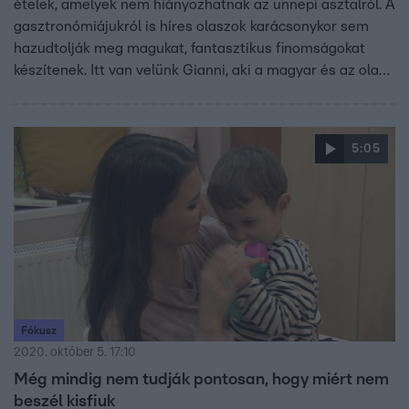
ételek, amelyek nem hiányozhatnak az ünnepi asztalról. A
gasztronómiájukról is híres olaszok karácsonykor sem
hazudtolják meg magukat, fantasztikus finomságokat
készítenek. Itt van velünk Gianni, aki a magyar és az olasz
hagyományokat fogja ötvözni az ünnepi menüben.
5:05
Fókusz
2020. október 5. 17:10
Még mindig nem tudják pontosan, hogy miért nem
beszél kisfiuk