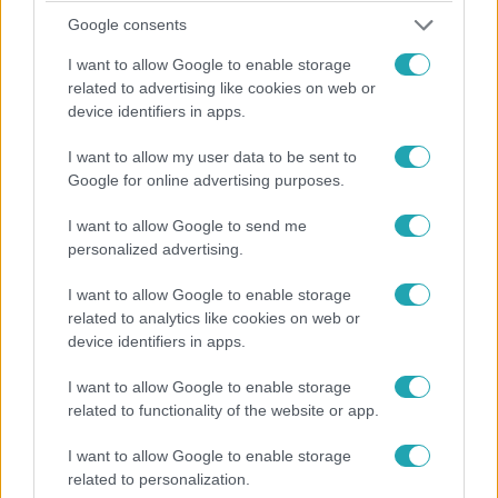
4:51
Google consents
I want to allow Google to enable storage
related to advertising like cookies on web or
device identifiers in apps.
I want to allow my user data to be sent to
Google for online advertising purposes.
I want to allow Google to send me
Fókusz
personalized advertising.
2021. július 15. 17:15
L.L. Junior kész petíciót is aláírni volt párja
I want to allow Google to enable storage
védelmében
related to analytics like cookies on web or
device identifiers in apps.
L.L. Junior és Hopp Csilla gyermekét 2019. augusztusában
ütötte el egy autó a XIV. kerületben. Egy rendezvényről
I want to allow Google to enable storage
tartottak hazafelé jókedvűen, majd a gyermek a tilos
related to functionality of the website or app.
jelzés ellenére kiszaladt a zebrára, ekkor történt a
tragikus baleset. A rendőrség nemrég befejezte a
I want to allow Google to enable storage
nyomozást, az iratokat gondatlan emberölés miatt
related to personalization.