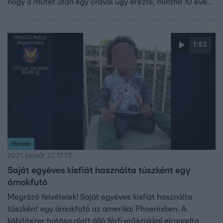
hogy a műtét után egy órával úgy érezte, mintha 10 évet
fiatalodott volna.
1:52
Híradó
2021. január 27. 17:25
Saját egyéves kisfiát használta túszként egy
ámokfutó
Megrázó felvételek! Saját egyéves kisfiát használta
túszként egy ámokfutó az amerikai Phoenixben. A
kábítószer hatása alatt álló férfi erőszakkal elragadta