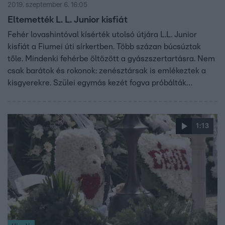
2019. szeptember 6. 16:05
Eltemették L. L. Junior kisfiát
Fehér lovashintóval kísérték utolsó útjára L.L. Junior
kisfiát a Fiumei úti sírkertben. Több százan búcsúztak
tőle. Mindenki fehérbe öltözött a gyászszertartásra. Nem
csak barátok és rokonok: zenésztársak is emlékeztek a
kisgyerekre. Szülei egymás kezét fogva próbálták
vigasztalni egymást. A 3 éves kisfiút vasárnap érte
tragikus baleset: egy autó elgázolta a zebrán, ahol éppen
át akart szaladni.
1:13