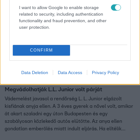
vádemelési javaslattal átadták az ügyészségnek.
I want to allow Google to enable storage
2:10
related to security, including authentication
functionality and fraud prevention, and other
user protection.
CONFIRM
Data Deletion
Data Access
Privacy Policy
Híradó
2021. július 13. 16:09
Megvádolhatják L.L. Junior volt párját
Vádemelést javasol a rendőrség L. L. Junior elgázolt
kisfiának anyja ellen. A 3 éves gyerek a nővel volt, amikor
át akart szaladni egy úton Budapesten és egy
szabályosan közlekedő autós elütötte. Az anya ellen
gondatlan emberölés miatt indult eljárás. Ha elítélik
ezért, akár öt évet is kaphat.