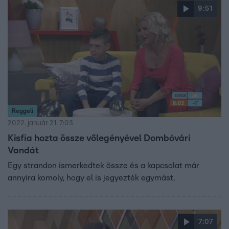
9:51
Reggeli
2022. január 21. 7:03
Kisfia hozta össze vőlegényével Dombóvári
Vandát
Egy strandon ismerkedtek össze és a kapcsolat már
annyira komoly, hogy el is jegyezték egymást.
7:07