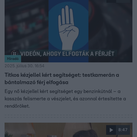
Híradó
2025. július 30. 16:54
Titkos kézjellel kért segítséget: testkamerán a
bántalmazó férj elfogása
Egy nő kézjellel kért segítséget egy benzinkútnál – a
kasszás felismerte a vészjelet, és azonnal értesítette a
rendőröket.
8:47