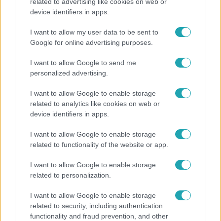
related to advertising like cookies on web or
device identifiers in apps.
I want to allow my user data to be sent to
Google for online advertising purposes.
I want to allow Google to send me
personalized advertising.
I want to allow Google to enable storage
related to analytics like cookies on web or
device identifiers in apps.
Baleset-bűnügy
I want to allow Google to enable storage
2024. augusztus 23. 6:32
related to functionality of the website or app.
Kézjellel kért segítséget egy bántalmazott nő egy
I want to allow Google to enable storage
kaposvári bolt eladójától
related to personalization.
Néma segélykiáltással kért segítséget egy bántalmazó
kapcsolatban lévő nő, a rendőrök percek alatt a
I want to allow Google to enable storage
related to security, including authentication
helyszínre értek.
functionality and fraud prevention, and other