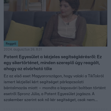
Reggeli
2024. augusztus 26. 8:31
Patent Egyesület a kézjeles segítségkérésről: Ez
egy sikertörténet, minden szereplő úgy reagált,
ahogy az elvárható tőle
Ez az első eset Magyarországon, hogy valaki a TikTokról
ismert kézjellel kért segítséget párkapcsolati
bántalmazás miatt – mondta a kaposvári boltban történt
esetről Spronz Júlia, a Patent Egyesület jogásza. A
szakember szerint sok nő kér segítséget, csak nem
mindenki kap.