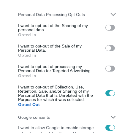
third parties.
Please note that this website/app uses one or more Google
Personal Data Processing Opt Outs
4:54
services and may gather and store information including but
not limited to your visit or usage behaviour. You may click to
I want to opt-out of the Sharing of my
personal data.
grant or deny consent to Google and its third-party tags to
Opted In
use your data for below specified purposes in below Google
consent section.
I want to opt-out of the Sale of my
Personal Data.
Opted In
I want to opt-out of processing my
Personal Data for Targeted Advertising.
Opted In
Fókusz
2024. augusztus 23. 17:58
I want to opt-out of Collection, Use,
Retention, Sale, and/or Sharing of my
„Láttam, hogy ki vannak sírva a szemei” – a
Personal Data that Is Unrelated with the
TikTokról ismerte a jelzést a kaposvári bolt eladója
Purposes for which it was collected.
Opted Out
Egy kézmozdulattal kért némán segítséget egy kaposvári
boltban egy nő, aki családon belüli erőszak áldozata
Google consents
lehetett. A Fókusznak megszólalt az eladó, aki
I want to allow Google to enable storage
megértette, hogy baj van.