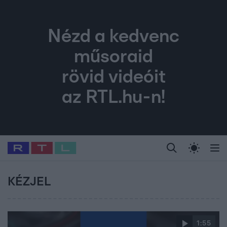
Nézd a kedvenc
műsoraid
rövid videóit
az RTL.hu-n!
Legfrissebb
RTL Híradó
Fókusz
Sztárhírek
Randi
Celeb vagyok, me
#
Babits Marcella
#
Szellő István
#
Most Wanted
#
Gallusz Niko
KÉZJEL
1:55