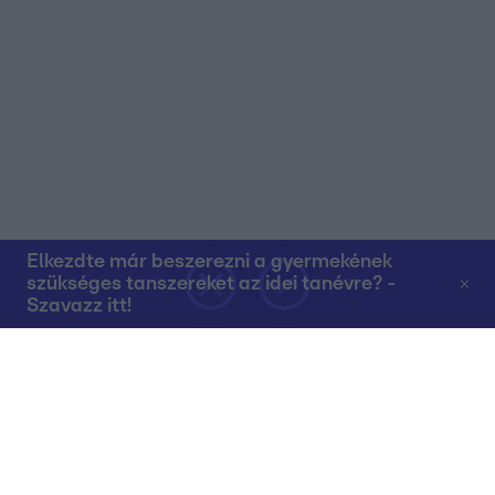
Elkezdte már beszerezni a gyermekének
szükséges tanszereket az idei tanévre? -
Szavazz itt!