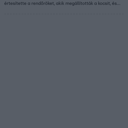
értesítette a rendőröket, akik megállították a kocsit, és
letartóztatták a sofőrt. Kiderült, hogy a lányt már napok
óta eltűntként keresték a hatóságok.