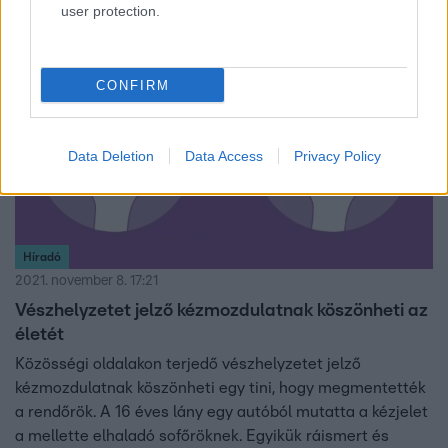
user protection.
1:16
CONFIRM
Data Deletion
Data Access
Privacy Policy
Híradó
2021. november 8. 17:21
Vészhelyzetet jelző kézmozdulatnak köszönheti az
életét
Közösségi oldalakon terjedő vészhelyzetet jelző
kézmozdulatnak köszönheti egy tini, hogy megmentették
a rendőrök. A 16 éves lány egy autóból mutatta a kézjelet
a mellette elhaladó sofőröknek. Egyikük ráismert és