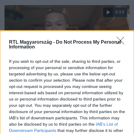
3:20
RTL Magyarország -
Do Not Process My Personal
Information
If you wish to opt-out of the sale, sharing to third parties, or
processing of your personal or sensitive information for
Reggeli
targeted advertising by us, please use the below opt-out
2024. augusztus 26. 8:22
section to confirm your selection. Please note that after your
opt-out request is processed you may continue seeing
Kézjel a kaposvári boltban: nyolc perc alatt értek
interest-based ads based on personal information utilized by
ki a rendőrök a veszélyben lévő nőhöz
us or personal information disclosed to third parties prior to
Béres Annabella volt az, aki felismerte a veszélyben lévő
your opt-out. You may separately opt-out of the further
hölgy kézjelét, és feltűnés nélkül kihívta a rendőrséget. A
disclosure of your personal information by third parties on the
IAB’s list of downstream participants. This information may
kaposvári bolt eladója a Reggeliben beszámolt arról,
also be disclosed by us to third parties on the
IAB’s List of
hogyan élte meg a történteket.
Downstream Participants
that may further disclose it to other